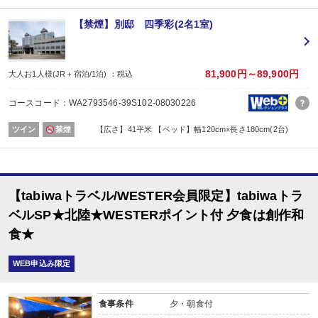
※期間は問いませんが極端に該当日がずれている場合は対応できません。
※証明できるものをお持ちください。
【禁煙】別邸 四季彩(2名1室)
※記念日の内容（例：誕生日）、記念日の対象者（名前）、記念日の日にちを予
■夕食
81,900円～89,900円
大人お1人様(JR＋宿泊/1泊) ：税込
場所:
その他（レストラン又は広間 ※お選びいただけません。）
コースコード：WA2793546-39S102-08030226
内容:
創作会席膳（季節毎に内容変更されます。）
ツイン
禁煙
【広さ】41平米 【ベッド】幅120cm×長さ180cm(2台)
【時間】前半17：30～19：00/後半19：30～21：00
※夕食開始時間は予約条件入力の画面でチェックを入れてください。
※状況により、ご希望に添えない場合があります。
※予約がない場合は当日先着順となります。
■朝食
【tabiwaトラベル/WESTER会員限定】tabiwaトラ
場所:
その他（レストラン又は宴会場又は食事処 ※お選びいただけません。）
ベルSP★北陸★WESTERポイント付 夕食は創作和
内容:
食★
和定食
WEB申込み限定
食事条件
夕・朝食付