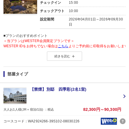
チェックイン
15:00
チェックアウト
10:00
設定期間
2026年04月01日～2026年09月30
日
■プランのおすすめポイント
＜当プランはWESTER会員限定プランです＞
WESTER IDをお持ちでない場合は
こちら
よりご予約前にID取得をお願いします
続きを読む
◆WESTER会員様に「もらってうれしい」WESTERポイント2倍◆
＜WESTERポイントについて＞
旅行プラン利用分のWESTERポイント(通常)と同数分のWESTERポイント(期
部屋タイプ
WESTERポイント(期間・用途限定)は、ご旅行出発月の翌々月初旬の付与(
WESTERポイントの後付けはできません。
旅行プランをお申し込み後、予約内容変更・人数変更・キャンセルされた場合
【禁煙】別邸 四季彩(2名1室)
おとな・こども共、有料人員の方がポイント対象です。（添寝幼児は対象外）
■夕食
場所:
82,300円～90,300円
大人お1人様(JR＋宿泊/1泊) ：税込
その他（レストラン又は広間 ※お選びいただけません。）
内容:
コースコード：WA2924266-39S102-08030226
創作和食（季節毎に内容変更されます。）