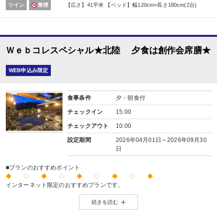
【時間】前半17：30～19：00/後半19：30～21：00
ツイン
禁煙
【広さ】41平米 【ベッド】幅120cm×長さ180cm(2台)
※夕食開始時間は予約条件入力の画面でチェックを入れてください。
※状況により、ご希望に添えない場合があります。
※予約がない場合は当日先着順となります。
■朝食
場所:
Ｗｅｂコレスペシャル★北陸 夕食は創作会席膳★
その他（レストラン又は広間 ※お選びいただけません。）
内容:
和食セット
WEB申込み限定
食事条件
夕・朝食付
チェックイン
15:00
チェックアウト
10:00
設定期間
2026年04月01日～2026年09月30
日
■プランのおすすめポイント
◆ ◇ ◆ ◇ ◆ ◇ ◆ ◇ ◆
インターネット限定のおすすめプランです。
※店頭・電話・メールでのお問合せや申込みは出来ません。
続きを読む
◆ ◇ ◆ ◇ ◆ ◇ ◆ ◇ ◆