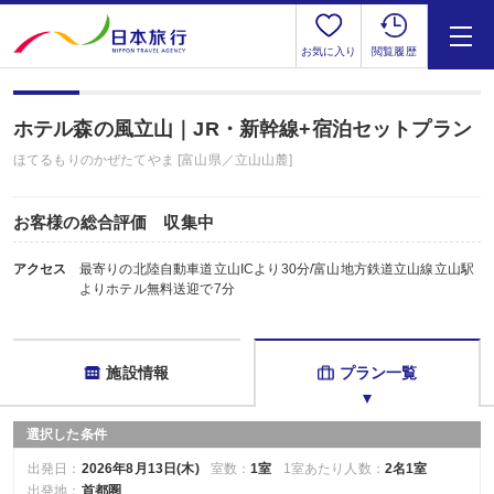
お気に入り
閲覧履歴
ホテル森の風立山｜JR・新幹線+宿泊セットプラン
ほてるもりのかぜたてやま [富山県／立山山麓]
お客様の総合評価 収集中
アクセス
最寄りの北陸自動車道立山ICより30分/富山地方鉄道立山線立山駅
よりホテル無料送迎で7分
施設情報
プラン一覧
選択した条件
出発日：
2026年8月13日(木)
室数：
1室
1室あたり人数：
2名1室
出発地：
首都圏