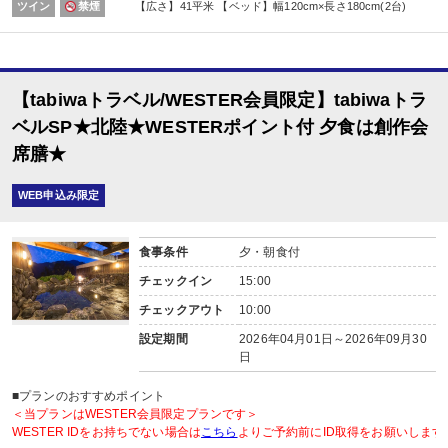
ツイン
禁煙
【広さ】41平米 【ベッド】幅120cm×長さ180cm(2台)
※証明できるものをお持ちください。
※記念日の内容（例：誕生日）、記念日の対象者（名前）、記念日の日にちを予
■夕食
【tabiwaトラベル/WESTER会員限定】tabiwaトラ
場所:
その他（レストラン又は広間 ※お選びいただけません。）
ベルSP★北陸★WESTERポイント付 夕食は創作会
内容:
席膳★
創作会席膳（季節毎に内容変更されます。）
【時間】前半17：30～19：00/後半19：30～21：00
※夕食開始時間は予約条件入力の画面でチェックを入れてください。
WEB申込み限定
※状況により、ご希望に添えない場合があります。
※予約がない場合は当日先着順となります。
■朝食
食事条件
夕・朝食付
場所:
チェックイン
15:00
その他（レストラン又は宴会場又は食事処 ※お選びいただけません。）
内容:
チェックアウト
10:00
和定食
設定期間
2026年04月01日～2026年09月30
日
■プランのおすすめポイント
＜当プランはWESTER会員限定プランです＞
WESTER IDをお持ちでない場合は
こちら
よりご予約前にID取得をお願いします