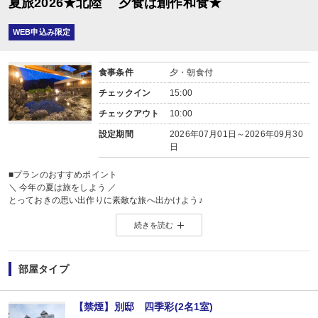
夏旅2026★北陸 夕食は創作和食★
WEB申込み限定
食事条件
夕・朝食付
チェックイン
15:00
チェックアウト
10:00
設定期間
2026年07月01日～2026年09月30
日
■プランのおすすめポイント
＼ 今年の夏は旅をしよう ／
とっておきの思い出作りに素敵な旅へ出かけよう♪
詳しくはこちら ⇒
【2026年】夏休み・お盆おすすめ国内旅行特集
続きを読む
■夕食
場所:
その他（レストラン又は広間 ※お選びいただけません。）
部屋タイプ
内容:
創作和食（季節毎に内容変更されます。）
【時間】前半17：30～19：00/後半19：30～21：00
【禁煙】別邸 四季彩(2名1室)
※夕食開始時間は予約条件入力の画面でチェックを入れてください。