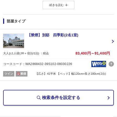
続きを読む
◆WESTER会員様に「もらってうれしい」WESTERポイント2倍◆
＜WESTERポイントについて＞
旅行プラン利用分のWESTERポイント(通常)と同数分のWESTERポイント(期
部屋タイプ
WESTERポイント(期間・用途限定)は、ご旅行出発月の翌々月初旬の付与(
WESTERポイントの後付けはできません。
旅行プランをお申し込み後、予約内容変更・人数変更・キャンセルされた場合
【禁煙】別邸 四季彩(2名1室)
おとな・こども共、有料人員の方がポイント対象です。（添寝幼児は対象外）
【お楽しみメニュー】
・記念日の方にオリジナルデザートをご用意
83,400円～91,400円
大人お1人様(JR＋宿泊/1泊) ：税込
（誕生日・結婚記念日・賀寿・その他の記念日/要事前予約）
※期間は問いませんが極端に該当日がずれている場合は対応できません。
コースコード：WA2868432-39S102-08030226
※証明できるものをお持ちください。
※記念日の内容（例：誕生日）、記念日の対象者（名前）、記念日の日にちを予
ツイン
禁煙
【広さ】41平米 【ベッド】幅120cm×長さ180cm(2台)
■夕食
場所:
その他（レストラン又は広間 ※お選びいただけません。）
検索条件を設定する
内容:
創作会席膳（季節毎に内容変更されます。）
【時間】前半17：30～19：00/後半19：30～21：00
※夕食開始時間は予約条件入力の画面でチェックを入れてください。