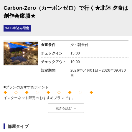
Carbon-Zero（カーボンゼロ）で行く★北陸 夕食は
創作会席膳★
WEB申込み限定
食事条件
夕・朝食付
チェックイン
15:00
チェックアウト
10:00
設定期間
2026年04月01日～2026年09月30
日
■プランのおすすめポイント
◆ ◇ ◆ ◇ ◆ ◇ ◆ ◇ ◆
インターネット限定のおすすめプランです。
※店頭・電話・メールでのお問合せや申込みは出来ません。
続きを読む
◆ ◇ ◆ ◇ ◆ ◇ ◆ ◇ ◆
【お楽しみメニュー】
・記念日の方にオリジナルデザートをご用意
部屋タイプ
（誕生日・結婚記念日・賀寿・その他の記念日/要事前予約）