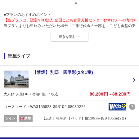
日
■プランのおすすめポイント
【当プランは、認定NPO法人 全国こども食堂支援センターむすびえへの寄付を
当プランよりお申込みいただいた場合、ご旅行代金の一部を「こども食堂の支
支援団体「 認定NPO法人 全国こども食堂支援センターむすびえ 」へ寄付いた
続きを読む
旅の思い出を作るとともに、あなたのご旅行で多くの子どもが笑顔で過ごせる
詳しくは、こちら →
夏のチャリティプランページ
部屋タイプ
■夕食
場所:
その他（レストラン又は広間 ※お選びいただけません。）
【禁煙】別邸 四季彩(2名1室)
内容:
創作和食（季節毎に内容変更されます。）
【時間】前半17：30～19：00/後半19：30～21：00
※夕食開始時間は予約条件入力の画面でチェックを入れてください。
80,200円～88,200円
大人お1人様(JR＋宿泊/1泊) ：税込
※状況により、ご希望に添えない場合があります。
※予約がない場合は当日先着順となります。
コースコード：WA3155823-39S102-08030226
■朝食
場所:
ツイン
禁煙
【広さ】41平米 【ベッド】幅120cm×長さ180cm(2台)
その他（レストラン又は広間 ※お選びいただけません。）
内容:
和食セット