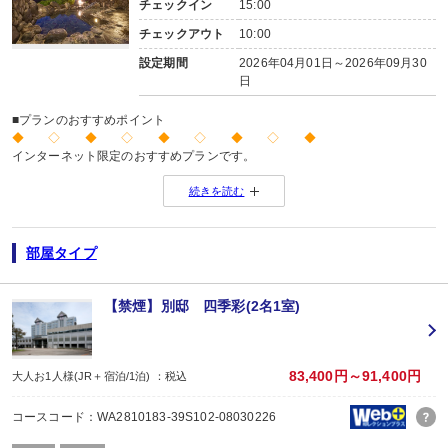
チェックイン
15:00
チェックアウト
10:00
設定期間
2026年04月01日～2026年09月30
日
■プランのおすすめポイント
◆ ◇ ◆ ◇ ◆ ◇ ◆ ◇ ◆
インターネット限定のおすすめプランです。
※店頭・電話・メールでのお問合せや申込みは出来ません。
続きを読む
◆ ◇ ◆ ◇ ◆ ◇ ◆ ◇ ◆
＼周遊とりっぷのポイント／
部屋タイプ
往路の乗車駅や降車駅、復路の乗車駅をエリア内から自由にお選びいただけま
宿泊施設も1泊ずつ選択可能です。
【禁煙】別邸 四季彩(2名1室)
※「宿泊プラン」のみでお申し込みの場合、往復のJRは含まれません。別途お
※プラン詳細については
をご覧ください。
83,400円～91,400円
大人お1人様(JR＋宿泊/1泊) ：税込
【お楽しみメニュー】
・記念日の方にオリジナルデザートをご用意
コースコード：WA2810183-39S102-08030226
（誕生日・結婚記念日・賀寿・その他の記念日/要事前予約）
※期間は問いませんが極端に該当日がずれている場合は対応できません。