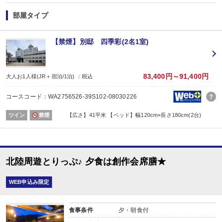
【お楽しみメニュー】
・記念日の方にオリジナルデザートをご用意
部屋タイプ
（誕生日・結婚記念日・賀寿・その他の記念日/要事前予約）
※期間は問いませんが極端に該当日がずれている場合は対応できません。
※証明できるものをお持ちください。
【禁煙】別邸 四季彩(2名1室)
※記念日の内容（例：誕生日）、記念日の対象者（名前）、記念日の日にちを予
■夕食
83,400円～91,400円
大人お1人様(JR＋宿泊/1泊) ：税込
場所:
その他（レストラン又は広間 ※お選びいただけません。）
コースコード：WA2756526-39S102-08030226
内容:
創作会席膳（季節毎に内容変更されます。）
ツイン
禁煙
【広さ】41平米 【ベッド】幅120cm×長さ180cm(2台)
【時間】前半17：30～19：00/後半19：30～21：00
※夕食開始時間は予約条件入力の画面でチェックを入れてください。
※状況により、ご希望に添えない場合があります。
※予約がない場合は当日先着順となります。
■朝食
北陸周遊とりっぷ♪ 夕食は創作会席膳★
場所:
その他（レストラン又は宴会場又は食事処 ※お選びいただけません。）
内容:
WEB申込み限定
和定食
食事条件
夕・朝食付