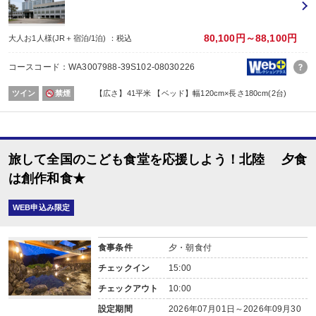
※状況により、ご希望に添えない場合があります。
※予約がない場合は当日先着順となります。
■朝食
80,100円～88,100円
大人お1人様(JR＋宿泊/1泊) ：税込
場所:
その他（レストラン又は広間 ※お選びいただけません。）
コースコード：WA3007988-39S102-08030226
内容:
和食セット
ツイン
禁煙
【広さ】41平米 【ベッド】幅120cm×長さ180cm(2台)
旅して全国のこども食堂を応援しよう！北陸 夕食
は創作和食★
WEB申込み限定
食事条件
夕・朝食付
チェックイン
15:00
チェックアウト
10:00
設定期間
2026年07月01日～2026年09月30