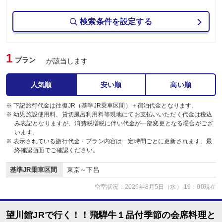
検索条件を設定する
1
プラン
が該当します
人気順
安い順
高い順
※ 下記旅行代金は往復JR（基準JR乗車区間）＋宿泊代金となります。
※ 幼児施設使用料、貸切風呂利用料等現地にてお支払いいただく代金は税込
み表記となりますが、消費税増税に伴い代金が一部変更となる場合がござ
います。
※ 表示されている旅行代金・プラン内容は一定時間ごとに更新されます。最
終確認画面でご確認ください。
基準JR乗車区間
東京～下呂
空室状況：2026年8月5日（水） 19：00現在
望川館JRで行く！！飛騨牛１品付季節の会席料理と