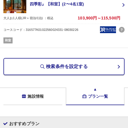
みずみずしい食感をお試し下さい♪
四季彩』【和室】(2〜4名1室)
※ご夕食・ご朝食共に食事場所はご指定いただけません。当館にお任せとなり
料亭個室、レストラン、お食事処より
※ご夕食の飛騨牛料理は大人の70％の料金のお子様(６歳〜１２歳)まで付きま
103,900円～115,500円
大人お1人様(JR＋宿泊/1泊) ：税込
※連泊の場合、２泊目は料理内容が異なります。
※食材でアレルギーをお持ちの方は事前にご連絡ください。
コースコード：316577K01022560024331-08030226
すべてのご要望にお応えできない場合もございますのでご了承ください。
◆大浴場は夜通し利用可能！ チェックイン14：00〜チェックアウト〜10：0
和室
内湯と露天風呂があります。
湯量250トンを誇る源泉を直接注いでおります!!
無色透明のアルカリ性単純泉!!
お肌にやさしい泉質で「美人の湯」とも言われる。
草津、有馬につぐ日本三名泉の湯をお楽しみください。※深夜15分程清掃あ
検索条件を設定する
◆約1100坪の日本庭園
散策可能な望川館日本庭園で、四季折々の景色をお楽しみください。
◆お子様が走って遊べるキッズコーナー♪
20畳の宴会場におもちゃがいっぱい♪畳なので転んでも安心♪無料でご案内して
お子様連れの方は是非ご利用ください。
【現在コロナ感染拡大防止のため使用中止】
施設情報
プラン一覧
おすすめプラン