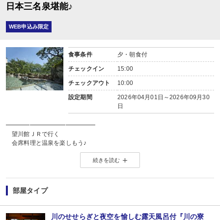
日本三名泉堪能♪
WEB申込み限定
食事条件
夕・朝食付
チェックイン
15:00
チェックアウト
10:00
設定期間
2026年04月01日～2026年09月30
日
━━━━━━━━━━━━━━━
望川館ＪＲで行く
会席料理と温泉を楽しもう♪
━━━━━━━━━━━━━━━
続きを読む
◆ご夕食は板長厳選の食材を使用した季節の会席料理♪
飛騨牛料理を必ず１品付けてご案内致します。
・お造里・鍋物・煮物などなど合計１３品
部屋タイプ
◆朝食は和定食
朝も和食をご用意いたします。
ご案内している白米は清流日本一にも輝いた馬瀬のコシヒカリを使用しておりま
川のせせらぎと夜空を愉しむ露天風呂付『川の寮