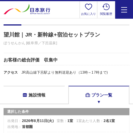
お気に入り
閲覧履歴
望川館｜JR・新幹線+宿泊セットプラン
ぼうせんかん [岐阜県／下呂温泉]
お客様の総合評価 収集中
アクセス
JR高山線下呂駅より無料送迎あり（13時～17時まで)
施設情報
プラン一覧
選択した条件
出発日：
2026年8月11日(火)
室数：
1室
1室あたり人数：
2名1室
出発地：
首都圏