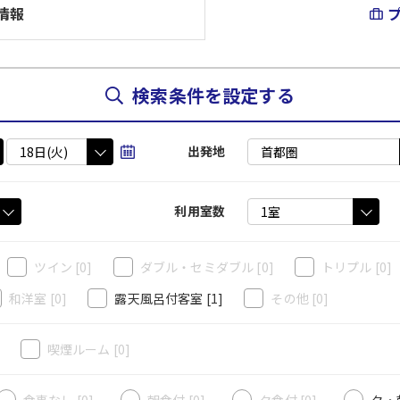
情報
検索条件を設定する
出発地
利用室数
ツイン
[0]
ダブル・セミダブル
[0]
トリプル
[0]
和洋室
[0]
露天風呂付客室
[1]
その他
[0]
]
喫煙ルーム
[0]
食事なし [0]
朝食付 [0]
夕食付 [0]
夕・朝