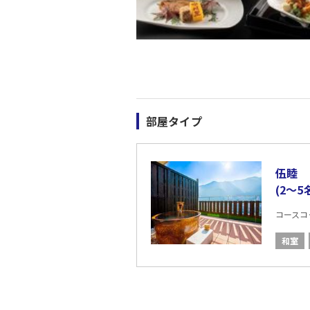
部屋タイプ
伍睦 
(2〜5
コースコード
和室