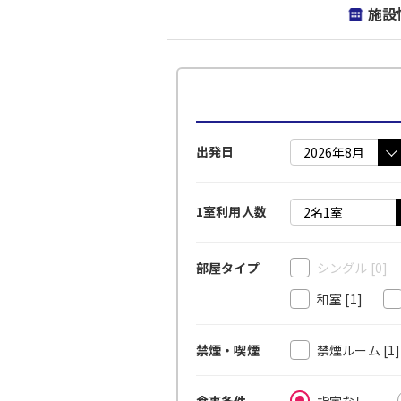
施設
出発日
1室利用人数
シングル
[0]
部屋タイプ
和室
[1]
禁煙ルーム
[1
禁煙・喫煙
指定なし