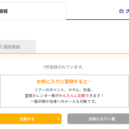
※お部屋タイプ「八座・七賀楽 -高層階川側和室10畳-
情報
閲覧履歴
0
件登録されています。
お気に入りに登録すると…
ツアーのポイント、ホテル、料金、
空席カレンダー等が
かんたんに比較
できます！
一覧印刷や友達へのメールも可能です。
比較する
お気に入り一覧