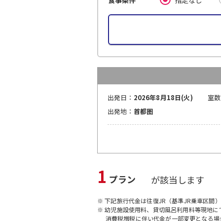
食事条件
出発日：
2026年8月18日(火)
室数
出発地：
首都圏
1
プラン
が該当します
※ 下記旅行代金は往復JR（基準JR乗車区間
※ 幼児施設使用料、貸切風呂利用料等現地
消費税増税に伴い代金が一部変更となる場