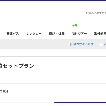
お申込みまでの
海外
高速バス
レンタカー
遊び・体験
海外ツアー
海外航
操作方法ヘルプ
泊セットプラン
で8分