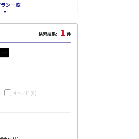
プラン一覧
1
検索結果:
件
4ベッド
[0]
食付 [1]