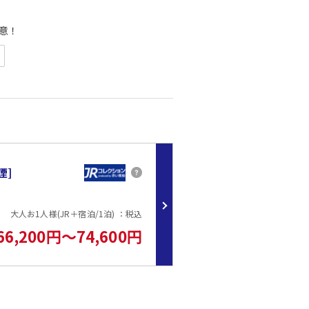
意！
がメインの会席。
ますのでご了承くださいませ。
バス、天然温泉×炭酸泉など
0 ※男女入替制
いませ。
禁煙]
大人お1人様(JR＋宿泊/1泊) ：税込
66,200円～74,600円
）
え、料理長特性の飛騨牛カレーが名物メニュー。旅館で提供するから