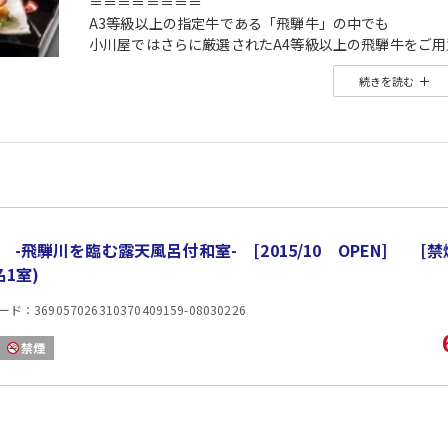
＝＝＝＝＝＝＝＝
A3等級以上の指定牛である「飛騨牛」の中でも
小川屋ではさらに厳選されたA4等級以上の飛騨牛をご用
■夕食 〜飛騨牛すきしゃぶ会席〜
続きを読む
A4等級以上の飛騨牛を使用した特製出汁のすきしゃぶ
※仕入状況によりお食事内容が変更となる場合がござい
■温泉
日本三名泉・下呂温泉をご堪能
当館名物・100帖空間の畳風呂大浴場、ホワイトイオン
3カ所の大浴場で館内湯めぐりをお楽しみください。
入浴時間：当日15：00〜25：00、翌朝5：00〜10：0
※露天風呂へは階段での移動となります。ご了承くださ
-飛騨川を臨む露天風呂付和室- [2015/10 OPEN] [
◆当館おすすめ追加オプション
名1室)
源泉かけ流し貸切風呂【硯湯】or【絣湯】
…1組様3,300円／1回45分
：369057026310370409159-08030226
※ご予約の際はお問合せくださいませ。
■朝食
禁煙
お食事処にて和洋バイキングまたは和食膳（ご指定不可
和洋約50種類のバイキングをご用意しております。
飛騨地方の郷土料理である朴葉味噌、鶏ちゃん焼きに加
■食事場所
ご夕食はお食事処又は広間にてご用意。