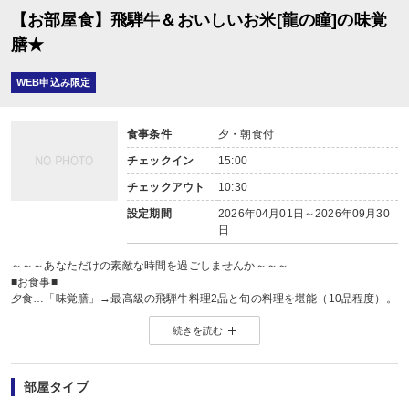
【お部屋食】飛騨牛＆おいしいお米[龍の瞳]の味覚
膳★
WEB申込み限定
食事条件
夕・朝食付
チェックイン
15:00
チェックアウト
10:30
設定期間
2026年04月01日～2026年09月30
日
～～～あなただけの素敵な時間を過ごしませんか～～～
■お食事■
夕食…「味覚膳」→最高級の飛騨牛料理2品と旬の料理を堪能（10品程度）。
下呂産米「龍の瞳」を土鍋で炊いた熱々のご飯をご用意いたします。
続きを読む
＊「龍の瞳」→「米・食味分析鑑定コンクール」で金賞受賞。
朝食…「和定食」（朝食時は契約農家による飛騨コシヒカリを使用）
※夕食・朝食共に、お部屋でご用意いたします（個室食事処ご希望は要連絡）
※お食事の提供数が定員人数より多くなる場合、お部屋食対応ができかねるた
部屋タイプ
※1/1、1/2、1/3は料理内容が異なります。（お正月専用料理の提供となります