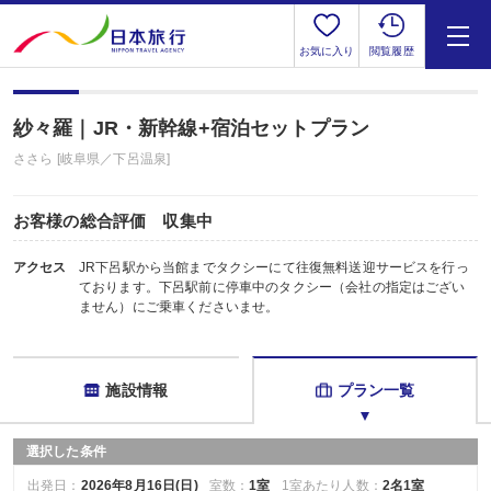
お気に入り
閲覧履歴
紗々羅｜JR・新幹線+宿泊セットプラン
ささら [岐阜県／下呂温泉]
お客様の総合評価 収集中
アクセス
JR下呂駅から当館までタクシーにて往復無料送迎サービスを行っ
ております。下呂駅前に停車中のタクシー（会社の指定はござい
ません）にご乗車くださいませ。
施設情報
プラン一覧
選択した条件
出発日：
2026年8月16日(日)
室数：
1室
1室あたり人数：
2名1室