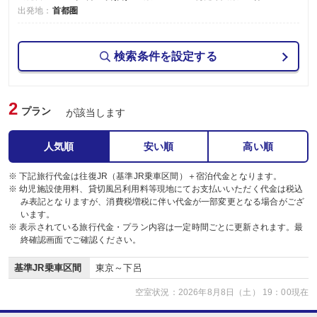
出発地：
首都圏
検索条件を設定する
2
プラン
が該当します
人気順
安い順
高い順
※ 下記旅行代金は往復JR（基準JR乗車区間）＋宿泊代金となります。
※ 幼児施設使用料、貸切風呂利用料等現地にてお支払いいただく代金は税込
み表記となりますが、消費税増税に伴い代金が一部変更となる場合がござ
います。
※ 表示されている旅行代金・プラン内容は一定時間ごとに更新されます。最
終確認画面でご確認ください。
基準JR乗車区間
東京～下呂
空室状況：2026年8月8日（土） 19：00現在