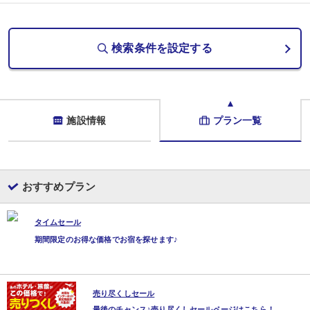
さらに、【紗々羅館一般和室・和洋室】ご宿泊なら
④貸切露天風呂30分無料（ご希望の場合、事前にお宿へ直接ご予約ください。
＜貸切露天風呂・岩盤浴のご利用に関して＞
検索条件を設定する
・事前予約を受け付けています。
・ご利用日によっては混み合っていることがあり、ご希望にそえない場合があ
・貸切露天風呂は石鹸、シャンプーなどは使用できません。
・岩盤浴は男性のみの利用不可です。カップルの場合、カップル専用室です。
■その他■
施設情報
プラン一覧
・JRでお越しの場合、下呂駅から無料タクシー送迎できます。（要問合せ）
・添い寝幼児のお子様の場合、別注文でお子様用食事をご用意できます。(要問合
おすすめプラン
タイムセール
期間限定のお得な価格でお宿を探せます♪
売り尽くしセール
最後のチャンス♪売り尽くしセールページはこちら！