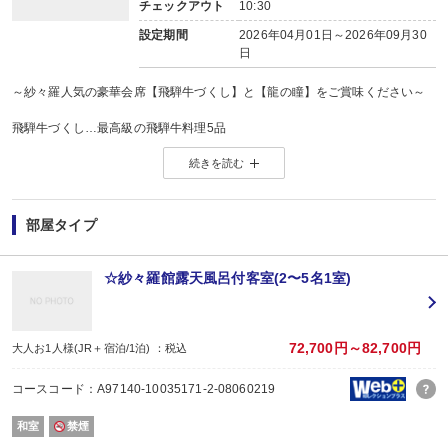
チェックアウト
10:30
設定期間
2026年04月01日～2026年09月30
日
～紗々羅人気の豪華会席【飛騨牛づくし】と【龍の瞳】をご賞味ください～
飛騨牛づくし…最高級の飛騨牛料理5品
♪味しゃぶ
続きを読む
♪ステーキ
♪朴葉味噌ステーキ
♪ローストビーフ
♪牛にぎり
部屋タイプ
夕食は土鍋炊き「龍の瞳」
※飛騨牛づくし会席料理は大人料金でご宿泊の方のお料理内容で、
小学生のお子様はおまかせ会席料理です。
☆紗々羅館露天風呂付客室(2〜5名1室)
【食事場所】 お部屋食 ※お食事の提供数が定員人数より多くなる場合、お部
■特典■
72,700円～82,700円
大人お1人様(JR＋宿泊/1泊) ：税込
①おしゃれ浴衣貸出サービス(大人の女性のみ)
②高級アメニティ「ロクシタン」のシャンプー、リンス、ローション付(紗々羅
コースコード：A97140-10035171-2-08060219
③岩盤浴を割引料金又はショットバーにてお好きなドリンク【お酒含む】１杯5
カップル専用室は通常利用(宿泊者限定)１組3000円→1600円
和室
禁煙
女性室は通常利用(宿泊者限定)１名1200円→800円