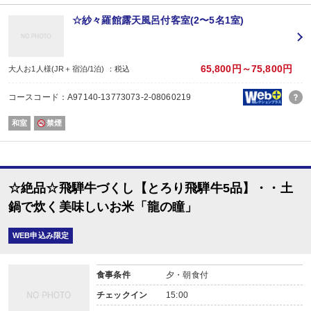
※朝食のこしひかりに関しては、仕入の状況により、別の国産米の提供となる
☆紗々羅館露天風呂付客室(2〜5名1室)
■おもてなし■
①おしゃれ浴衣貸出サービス(大人の女性のみ)
②高級アメニティ「ロクシタン」のシャンプー、リンス、ローション付(紗々羅
③岩盤浴を割引料金又はショットバーにてお好きなドリンク【お酒含む】１杯5
65,800円～75,800円
大人お1人様(JR＋宿泊/1泊) ：税込
カップル専用室は通常利用(宿泊者限定)１組3000円→1600円
女性室は通常利用(宿泊者限定)１名1200円→800円
コースコード：A97140-13773073-2-08060219
さらに、【紗々羅館一般和室・和洋室】ご宿泊なら
④貸切露天風呂30分無料（ご希望の場合、事前へ施設へ直接ご連絡ください。
和室
禁煙
＜貸切露天風呂・岩盤浴のご利用に関して＞
・事前予約を受け付けています。
・ご利用日によっては混み合っていることがあり、ご希望にそえない場合がご
何卒ご理解、ご了承ください。
☆絶品☆飛騨牛づくし【とろり飛騨牛5品】・・土
・貸切露天風呂は石鹸、シャンプーなどは使用できません。
・岩盤浴は男性のみのご利用はできません。カップルの場合、カップル専用室
鍋で炊く美味しいお米「龍の瞳」
■その他■
WEB申込み限定
・ＪＲでお越しの場合、下呂駅から無料タクシー送迎があります。お問い合わ
・食事なしで予約をしたお子様は、後からでも別注文でお子様用お食事を追加
夕食（ランチ）は３８５０円（休前日４９５０円／特日５５００円）朝食は２
食事条件
夕・朝食付
お電話にて事前にご連絡くださいませ。
チェックイン
15:00