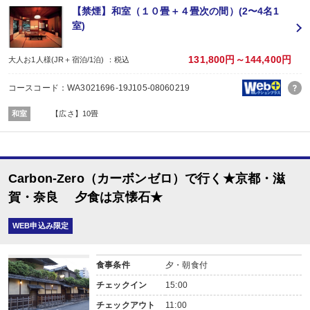
■夕食
【禁煙】和室（１０畳＋４畳次の間）(2〜4名1
場所:
室)
部屋食
内容:
京懐石料理
131,800円～144,400円
大人お1人様(JR＋宿泊/1泊) ：税込
【時間】18：00又は19：00スタート／最終開始19：00
■朝食
コースコード：WA3021696-19J105-08060219
場所:
部屋食
和室
【広さ】10畳
内容:
和朝食あるいは洋朝食（選択可）
Carbon-Zero（カーボンゼロ）で行く★京都・滋
賀・奈良 夕食は京懐石★
WEB申込み限定
食事条件
夕・朝食付
チェックイン
15:00
チェックアウト
11:00