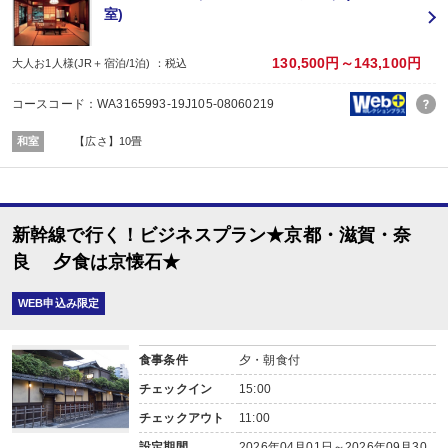
室)
■夕食
場所:
部屋食
130,500円～143,100円
大人お1人様(JR＋宿泊/1泊) ：税込
内容:
京懐石料理
コースコード：WA3165993-19J105-08060219
【時間】18：00又は19：00スタート／最終開始19：00
■朝食
和室
【広さ】10畳
場所:
部屋食
内容:
和朝食あるいは洋朝食（選択可）
新幹線で行く！ビジネスプラン★京都・滋賀・奈
良 夕食は京懐石★
WEB申込み限定
食事条件
夕・朝食付
チェックイン
15:00
チェックアウト
11:00
設定期間
2026年04月01日～2026年09月30