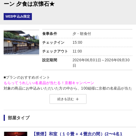
ーン 夕食は京懐石★
WEB申込み限定
食事条件
夕・朝食付
チェックイン
15:00
チェックアウト
11:00
設定期間
2026年06月01日～2026年09月30
日
■プランのおすすめポイント
もらってうれしい♪名産品が当たる！京都キャンペーン
対象の商品にお申込みいただいた方の中から、100組様に京都の名産品が当た
※当選した方には期間終了後の10月上旬頃にメールにてご連絡いたします。
続きを読む
当選した場合は、名産品発送のため、お客様の氏名・住所・電話番号を名産
※「＠nta.co.jp」よりメールをお送りいたしますので、ドメイン受信設定をさ
※
京都名産品キャンペーンサイト 詳しくはこちら
【お楽しみメニュー】
部屋タイプ
・誕生日・結婚記念日・賀寿など記念日の前後14日間のお客様に、全員に赤飯
※記念日の前後14日が宿泊期間中に含まれる場合に限ります。証明できるもの
※記念日の内容（例：誕生日）、記念日の対象者（名前）、記念日の日にちを予
【禁煙】和室（１０畳＋４畳次の間）(2〜4名1