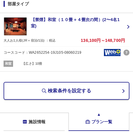
・誕生日・結婚記念日・賀寿など記念日の前後14日間のお客様に、全員に赤飯
部屋タイプ
※記念日の前後14日が宿泊期間中に含まれる場合に限ります。証明できるもの
※記念日の内容（例：誕生日）、記念日の対象者（名前）、記念日の日にちを予
【禁煙】和室（１０畳＋４畳次の間）(2〜4名1
■夕食
室)
場所:
部屋食
内容:
136,100円～148,700円
大人お1人様(JR＋宿泊/1泊) ：税込
京懐石料理
【時間】18：00又は19：00スタート／最終開始19：00
コースコード：WA2652254-19J105-08060219
■朝食
場所:
和室
【広さ】10畳
部屋食
内容:
和朝食あるいは洋朝食（選択可）
検索条件を設定する
施設情報
プラン一覧