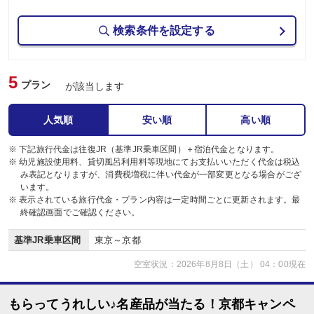
検索条件を設定する
5
プラン
が該当します
人気順
安い順
高い順
※ 下記旅行代金は往復JR（基準JR乗車区間）＋宿泊代金となります。
※ 幼児施設使用料、貸切風呂利用料等現地にてお支払いいただく代金は税込
み表記となりますが、消費税増税に伴い代金が一部変更となる場合がござ
います。
※ 表示されている旅行代金・プラン内容は一定時間ごとに更新されます。最
終確認画面でご確認ください。
基準JR乗車区間
東京～京都
空室状況：2026年8月8日（土） 04：00現在
もらってうれしい♪名産品が当たる！京都キャンペ