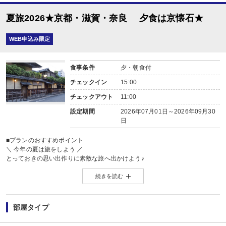
夏旅2026★京都・滋賀・奈良 夕食は京懐石★
WEB申込み限定
食事条件
夕・朝食付
チェックイン
15:00
チェックアウト
11:00
設定期間
2026年07月01日～2026年09月30
日
■プランのおすすめポイント
＼ 今年の夏は旅をしよう ／
とっておきの思い出作りに素敵な旅へ出かけよう♪
詳しくはこちら ⇒
【2026年】夏休み・お盆おすすめ国内旅行特集
続きを読む
【お楽しみメニュー】
・誕生日・結婚記念日・賀寿など記念日の前後14日間のお客様に、全員に赤飯
※記念日の前後14日が宿泊期間中に含まれる場合に限ります。証明できるもの
部屋タイプ
※記念日の内容（例：誕生日）、記念日の対象者（名前）、記念日の日にちを予