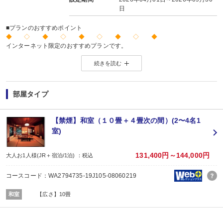
日
■プランのおすすめポイント
◆ ◇ ◆ ◇ ◆ ◇ ◆ ◇ ◆
インターネット限定のおすすめプランです。
※店頭・電話・メールでのお問合せや申込みは出来ません。
続きを読む
◆ ◇ ◆ ◇ ◆ ◇ ◆ ◇ ◆
【お楽しみメニュー】
・誕生日・結婚記念日・賀寿など記念日の前後14日間のお客様に、全員に赤飯
部屋タイプ
※記念日の前後14日が宿泊期間中に含まれる場合に限ります。証明できるもの
※記念日の内容（例：誕生日）、記念日の対象者（名前）、記念日の日にちを予
【禁煙】和室（１０畳＋４畳次の間）(2〜4名1
■夕食
室)
場所:
部屋食
■朝食
131,400円～144,000円
大人お1人様(JR＋宿泊/1泊) ：税込
場所:
部屋食
コースコード：WA2794735-19J105-08060219
内容:
和室
【広さ】10畳
【時間】7：30、8：00、9：00スタート／最終開始9：00