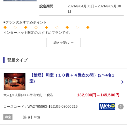
設定期間
2026年04月01日～2026年09月30
日
■プランのおすすめポイント
◆ ◇ ◆ ◇ ◆ ◇ ◆ ◇ ◆
インターネット限定のおすすめプランです。
※店頭・電話・メールでのお問合せや申込みは出来ません。
続きを読む
◆ ◇ ◆ ◇ ◆ ◇ ◆ ◇ ◆
【お楽しみメニュー】
・誕生日・結婚記念日・賀寿など記念日の前後14日間のお客様に、全員に赤飯
部屋タイプ
※記念日の前後14日が宿泊期間中に含まれる場合に限ります。証明できるもの
※記念日の内容（例：誕生日）、記念日の対象者（名前）、記念日の日にちを予
【禁煙】和室（１０畳＋４畳次の間）(2〜4名1
■夕食
室)
場所:
部屋食
■朝食
132,900円～145,500円
大人お1人様(JR＋宿泊/1泊) ：税込
場所:
部屋食
コースコード：WA2795863-19J105-08060219
内容:
和室
【広さ】10畳
【時間】7：30、8：00、9：00スタート／最終開始9：00