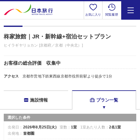
お気に入り
閲覧履歴
柊家旅館｜JR・新幹線+宿泊セットプラン
ヒイラギヤリョカン [京都府／京都（中央北）]
お客様の総合評価 収集中
アクセス
京都市営地下鉄東西線京都市役所前駅より徒歩で1分
施設情報
プラン一覧
選択した条件
出発日：
2026年8月25日(火)
室数：
1室
1室あたり人数：
2名1室
出発地：
首都圏