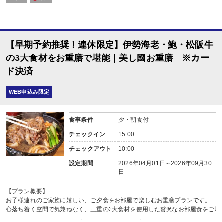
★☆電車でお越しの方必見☆★
伊勢神宮内宮または外宮へのお送りも承っております。
9：00・10：00
■おタバコを吸われる方へ
当館は全室禁煙でございます。
【早期予約推奨！連休限定】伊勢海老・鮑・松阪牛
★愛知、三重、富山、愛媛、山梨で17の旅館【記念日の宿 海栄 RYOKANS
の3大食材をお重膳で堪能｜美し國お重膳 ※カー
ド決済
WEB申込み限定
食事条件
夕・朝食付
チェックイン
15:00
チェックアウト
10:00
設定期間
2026年04月01日～2026年09月30
日
【プラン概要】
お子様連れのご家族に嬉しい、ご夕食をお部屋で楽しむお重膳プランです。
心落ち着く空間で気兼ねなく、三重の3大食材を使用した贅沢なお部屋食をご堪
◆当館では宝探しやじゃんけんラリーなど、お子様向けのイベントも開催して