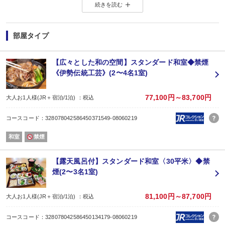
続きを読む
お気軽にお問い合わせください。
◆注意点
カード決済限定のプランです。
【夕食】
部屋タイプ
◆お食事内容
《美し國のお重膳》
伊勢海老・松坂牛・鮑の3大食材の食べ比べが可能な、人気NO.1の豪華お重膳
【広々とした和の空間】スタンダード和室◆禁煙
◆注意点
《伊勢伝統工芸》(2〜4名1室)
・ご夕食最終時間は19：00からでございます。
・アレルギー・苦手食材は前日までにお申しつけ下さい。直接当館までご連絡
（ご朝食のご対応は行っておりません）
77,100円～83,700円
大人お1人様(JR＋宿泊/1泊) ：税込
【朝食】
和朝食をご提供いたします。
コースコード：328078042586450371549-08060219
【お風呂】
◆大浴場
和室
禁煙
天然温泉『新美里温泉』が日ごろの疲れを癒してくれます。
神秘的な杜の空間を感じる露天風呂と、昔ながらの雰囲気の大浴場をご堪能い
柔らかな天然温泉に癒される至福のひとときをお楽しみください。
【露天風呂付】スタンダード和室〈30平米〉◆禁
利用時間：
煙(2〜3名1室)
大浴場：15:00〜23:00、6:00〜9:00
ドライサウナ：15:00〜23:00
◆貸切風呂・貸切露天風呂
81,100円～87,700円
大人お1人様(JR＋宿泊/1泊) ：税込
ファミリーやカップルに嬉しい、貸切風呂をご用意しております。
記念日や誕生日にはプライベート空間で贅沢にお楽しみいただけます。
コースコード：328078042586450134179-08060219
貸切風呂：15:00〜23:00／60分5,500円