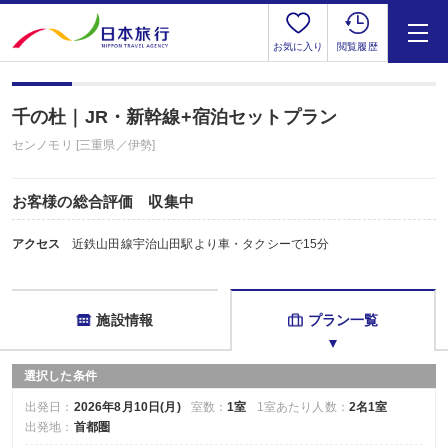
お気に入り
閲覧履歴
千の杜｜JR・新幹線+宿泊セットプラン
センノモリ [三重県／伊勢]
お客様の総合評価 収集中
アクセス
近鉄山田線宇治山田駅より車・タクシーで15分
施設情報
プラン一覧
選択した条件
出発日：
2026年8月10日(月)
室数：
1室
1室あたり人数：
2名1室
出発地：
首都圏