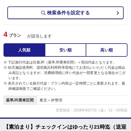
検索条件を設定する
4
プラン
が該当します
人気順
安い順
高い順
※ 下記旅行代金は往復JR（基準JR乗車区間）＋宿泊代金となります。
※ 幼児施設使用料、貸切風呂利用料等現地にてお支払いいただく代金は税込
み表記となりますが、消費税増税に伴い代金が一部変更となる場合がござ
います。
※ 表示されている旅行代金・プラン内容は一定時間ごとに更新されます。最
終確認画面でご確認ください。
基準JR乗車区間
東京～伊勢市
空室状況：2026年8月7日（金） 12：00現在
【素泊まり】チェックインはゆったり21時迄（送迎