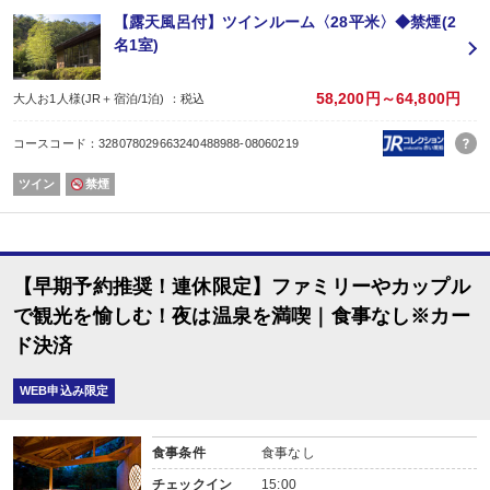
《お風呂のご案内》
【露天風呂付】ツインルーム〈28平米〉◆禁煙(2
◆大浴場（沸かし湯）、露天風呂（温泉）
名1室)
ご利用時間/15：00〜23：00 6：00〜9：00
大浴場の露天風呂のみ温泉でございます。
《貸切露天風呂のご案内》※沸かし湯
58,200円～64,800円
大人お1人様(JR＋宿泊/1泊) ：税込
◆榊の湯、禊の湯（1〜2名）45分間 3300円税込/3000円税抜…１か所（要事
自然の中に佇む露天風呂は、杜を独り占めしたかのような贅沢な時間をお過ご
コースコード：328078029663240488988-08060219
※ご予約は直接当館までご連絡をお願いいたします
《新美里温泉・長寿の湯》
ツイン
禁煙
泉質：アルカリ単純泉（低張性アルカリ性低温泉）
アルカリ度が高く美肌効果が高い温泉と言われています。
日常の疲れを癒しましょう♪
★送迎に関して★
近鉄線宇治山田駅「バス乗り場７番」より、毎時00分・30分の無料送迎を行っ
【早期予約推奨！連休限定】ファミリーやカップル
（要事前予約制）
状況により便が出ない場合がございます。予めご了承くださいませ。
で観光を愉しむ！夜は温泉を満喫｜食事なし※カー
バス乗り場などの詳細は千の杜ホームページをご確認くださいますようお願い
ド決済
■おタバコを吸われる方へ
当館は全室禁煙でございます。
★愛知、三重、富山、愛媛、山梨で17の旅館【記念日の宿 海栄 RYOKANS
WEB申込み限定
食事条件
食事なし
チェックイン
15:00