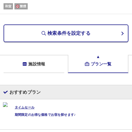
貸切露天風呂：15:00〜23:00／45分3,300円
和室
禁煙
【館内設備】
・フィットネスジム
・卓球ルーム
・ビリヤード
・屋外流水プール【夏季限定】
検索条件を設定する
【アクセス】
当館では無料送迎バスのサービスをしております。
・お迎えバス
近鉄宇治山田駅バス乗り場７番より：14:30〜18:00（毎時00分、30分）
※ご利用の1時間前に予約要
・お送りバス
施設情報
プラン一覧
宇治山田駅、伊勢神宮（内宮・外宮）：9:00・10:00（毎日）
おすすめプラン
タイムセール
期間限定のお得な価格でお宿を探せます♪