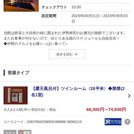
チェックアウト
10:00
設定期間
2026年04月01日～2026年09月30
日
当館は静寂と大自然の緑に囲まれた伊勢神宮のお膝元の旅館でございます。
またお食事が付かないので、ゆとりある旅のスケジュールも自由自在！
◆伊勢のグルメをお腹いっぱい食べて♪
◆伊勢神宮参拝や二見浦、鳥羽をじっくり観光して♪
続きを読む
◆夜は大浴場露天風呂の温泉でまったり♪
最終21：00チェックインOKだから時間を気にせず伊勢を満喫できます！
是非一度当館へお越しいただいてマイナスイオンをたっぷりと味わってみてはい
※本プランにはお食事は含まれておりません。追加でのお申し込みは致しかね
部屋タイプ
あらかじめご了承くださいませ。
※２泊目以降のお部屋のお掃除はございません。
《お風呂のご案内》
【露天風呂付】ツインルーム〈28平米〉◆禁煙(2
《新美里温泉・長寿の湯》
名1室)
泉質：アルカリ単純泉（低張性アルカリ性低温泉）
アルカリ度が高く美肌効果が高い温泉と言われています。
日常の疲れを癒しましょう♪
68,300円～74,900円
大人お1人様(JR＋宿泊/1泊) ：税込
★送迎に関して★
近鉄線宇治山田駅「バス乗り場７番」より、毎時00分・30分の無料送迎を行って
コースコード：328078042586550488988-08060219
状況により便が出ない場合がございます。予めご了承くださいませ。
バス乗り場などの詳細は千の杜ホームページをご確認くださいますようお願い
ツイン
禁煙