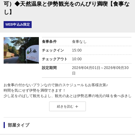
可）◆天然温泉と伊勢観光をのんびり満喫【食事な
し】
WEB申込み限定
食事条件
食事なし
チェックイン
15:00
チェックアウト
10:00
設定期間
2026年04月01日～2026年09月30
日
お食事の付かないプランなので旅のスケジュールもお客様次第♪
時間を気にせず伊勢を満喫できます！
少し足をのばして観光もよし、観光のあとは伊勢志摩の地元の味を食べ歩きし
というアクティブな方にもおすすめです♪
続きを読む
【当日の送迎21時までOK】
千の杜は最寄りの宇治山田駅からお車で約15分。
観光にもビジネスにも、用途に合わせたご宿泊を！
※本プランにはお食事は含まれておりません。追加でのお申し込みは致しかね
部屋タイプ
あらかじめご了承くださいませ。
※２泊目以降のお部屋のお掃除はございません。