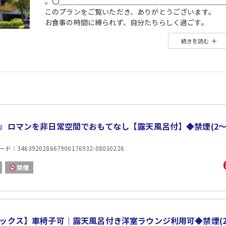
。〇＿＿＿＿＿＿＿＿＿＿＿＿＿＿＿＿＿＿＿＿＿＿＿
このプランをご覧いただき、ありがとうございます。
お食事の時間に縛られず、自分たちらしく過ごす。
そんな旅のスタイルにぴったりの、素泊まりプランです
続きを読む
＿＿＿＿＿＿＿＿＿＿＿＿＿＿＿＿＿＿＿＿＿＿＿＿＿
自由と上質を、静かな時間の中で。
・全室露天風呂付き客室
時間を気にせず、心と身体をととのえる贅沢なバスタ
・11時チェックアウトで、朝ものんびり
慌ただしさとは無縁の、穏やかな朝をお過ごしいただ
・完全プライベート滞在
お部屋で完結するステイスタイル。
』ロマンを非日常空間でおもてなし【露天風呂付】◆禁煙(2〜4
誰にも気兼ねせず、静かに、自由に。
■ご案内■
：346392028667900176932-08030226
・本プランにはお食事の提供はございません。
・ご到着が20時を過ぎる場合は、事前にご連絡をお願い
禁煙
・全室禁煙です。喫煙が確認された場合は、設備修繕費
■無料送迎について■
近鉄宇治山田駅より13:30から17:30の間、毎時00
詳細は公式サイトにてご確認ください。
■ご予約について■
ックス】車椅子可｜露天風呂付き洋室ラウンジ利用可◆禁煙(2
・ご予約は事前カード決済のみで承っております。