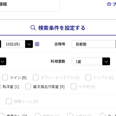
情報
検索条件を設定する
出発地
利用室数
ツイン
[8]
ダブル・セミダブル
[0]
トリプル
[0]
和洋室
[1]
露天風呂付客室
[9]
その他
[0]
]
喫煙ルーム
[0]
食事なし [3]
朝食付 [0]
夕食付 [0]
夕・朝