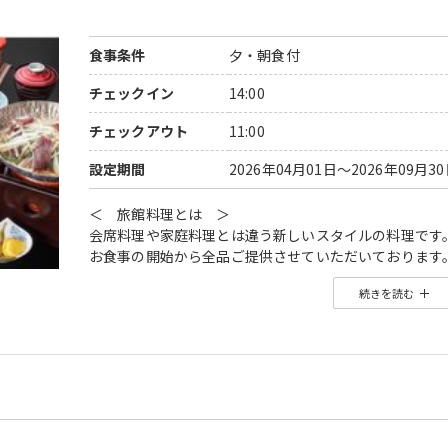
食事条件
夕・朝食付
チェックイン
14:00
チェックアウト
11:00
設定期間
2026年04月01日～2026年09月3
＜ 旅館料理とは ＞
会席料理や家庭料理とは違う新しいスタイルの料理です
お食事の開始から全品ご提供させていただいております
この地域でしか食べられないその土地ならではの風味や
続きを読む
地元の風土や文化を体験する旅の一部となるでしょう。
選ぶ楽しさと見た目も美味しくいただけるこの旅館料理
斎王の宮では新鮮な魚介類を中心に、三重県の珍しい食
ぜひこの機会にお召し上がりくださいませ。
愛知「源氏香・天の丸」、三重「千の杜・斎王の宮・彩
その土地の旬の食材を一番美味しい調理法でご提供いた
■ ご夕食 ■
＜ 献立 ＞