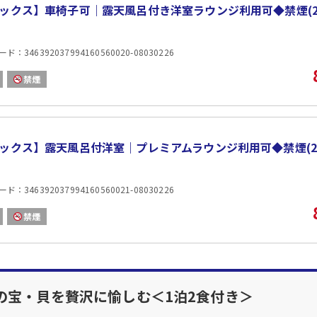
ックス】車椅子可｜露天風呂付き洋室ラウンジ利用可◆禁煙(2
・ タカノハ鯛南蛮漬け
・ 伊勢真鯛なんば煮
・ 松阪牛食べ比べ
：346392037994160560020-08030226
・ 伊勢健康豚やわらか蒸し
・ 三重産鹿肉旨美鍋
禁煙
・ 三重県産あおさの赤出汁
・ ミルキークイーン
・ 三重県産季節のフルーツ
＜ 三重県の食材ピックアップ♪ ＞
ックス】露天風呂付洋室｜プレミアムラウンジ利用可◆禁煙(2
☆松阪牛の食べ比べ
『カイノミ』『イチボ』『ミスジ』希少部位の３種をご
☆伊勢真鯛なんば煮
：346392037994160560021-08030226
紀伊山地から恵みと黒潮が出会う豊かな海で育てられた
三重県特産の海藻、柑橘類、茶葉の粉末をまぜたエサで
禁煙
☆三重県産鹿肉旨美鍋
「みえジビエ」三重県のみえジビエ登録制度に基づき登
登録された事業者が扱う、県内で捕獲された野生の鹿肉
■ご朝食■
特製の薬膳スープをご用意しております。体を内側から
の宝・貝を贅沢に愉しむ＜1泊2食付き＞
焼き魚や出汁巻き玉子、小鉢、ご飯、お味噌汁、甘味ま
★送迎に関して★