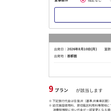
食事条件
出発日：
2026年8月10日(月)
室数
出発地：
首都圏
9
プラン
が該当します
※ 下記旅行代金は往復JR（基準JR乗車区間
※ 幼児施設使用料、貸切風呂利用料等現地
消費税増税に伴い代金が一部変更となる場