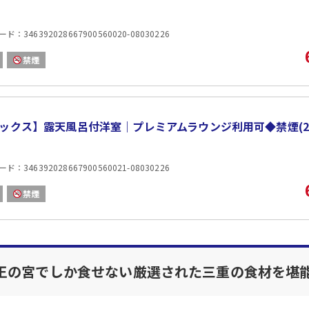
・2024年6月1日よりサービス料が改定となります。予
：346392028667900560020-08030226
禁煙
ックス】露天風呂付洋室｜プレミアムラウンジ利用可◆禁煙(2
：346392028667900560021-08030226
禁煙
王の宮でしか食せない厳選された三重の食材を堪