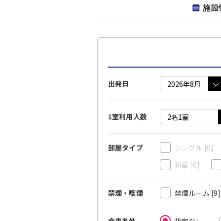
施設
出発日
1室利用人数
シングル
[0]
部屋タイプ
和室
[0]
禁煙ルーム
[9
禁煙・喫煙
指定なし