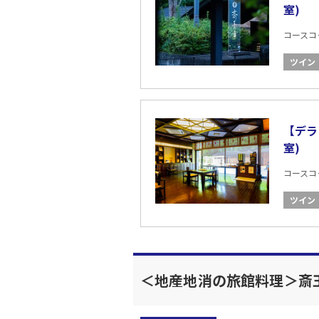
室)
コースコード
ツイン
【デラ
室)
コースコード
ツイン
＜地産地消の旅館料理＞斎