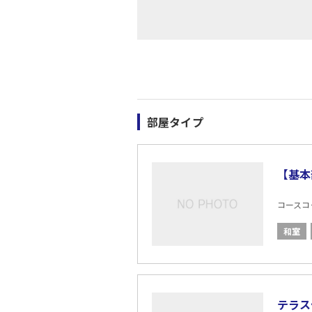
部屋タイプ
【基本
コースコード
和室
テラス