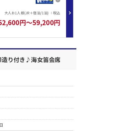
ります。
大人お1人様(JR＋宿泊/1泊) ：税込
ン内容が【食事付】にて表示される場合がございます。
52,600円～59,200円
合がございますので、予めご了承くださいませ。
地払いとなります。
鳥羽水族館（車で約30分）
御造り付き♪海女笛会席
駅送り１０：００発（石神さん経由）
0日