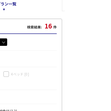
プラン一覧
16
検索結果:
件
4ベッド
[0]
食付 [12]