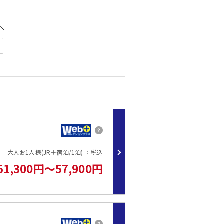
へ
＝
連絡をお願い致します）
ご夕食は持参いただくか鳥羽市内などをお薦めします。（※館内にもレ
しております。
大人お1人様(JR＋宿泊/1泊) ：税込
51,300円～57,900円
ます。
。