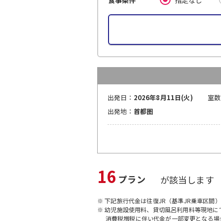
食事条件
出発日：
2026年8月11日(火)
室数
出発地：
首都圏
16
プラン
が該当します
※ 下記旅行代金は往復JR（基準JR乗車区間
※ 幼児施設使用料、貸切風呂利用料等現地
消費税増税に伴い代金が一部変更となる場