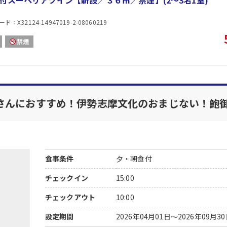
付スーペリアツイン【新設／３６㎡／禁煙】(2〜3名1室)
4）大浴場に無料のマッサージチェアーをご用意してお
：X32124-14947019-2-08060219
【お子様連れのお客様へ】
素泊まり、一泊朝食プランでご予約の際にお子様のプラ
禁煙
システム上、予約されたプランとは異なる表示になる場
※添い寝のお子様のご予約はお宿へご連絡ください。現
【観光地ご案内】
伊勢神宮（車で約35分）、石神さん（徒歩 約10分）、
さんにおすすめ！伊勢志摩文化のおまじない！鮑
【送迎バスご案内】
■鳥羽駅発：１５：００、１６：３０（要事前予約）
■旅館発 ：(１)石神さん送り９：１０発、(２)鳥羽
食事条件
夕・朝食付
チェックイン
15:00
チェックアウト
10:00
設定期間
2026年04月01日～2026年09月3