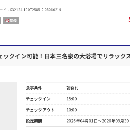
伊勢神宮、おかげ横丁、石神神社、夫婦岩、鳥羽展望台
：X32124-10072585-2-08060219
見どころ満載の伊勢志摩です♪
※数多く観光される場合、自家用車又はレンタカーがお
禁煙
▼送迎バスご案内▼
・鳥羽駅発 15:00、16:30（要事前予約）
・ホテル発 ①石神さん送り9:10発 ②鳥羽駅送り10:
【お子様のご予約について】
ェックイン可能！日本三名泉の大浴場でリラック
幼児（食事または布団あり）、添い寝幼児（食事・布団
お宿へ直接ご連絡ください。現地にてお支払いとなりま
食事条件
朝食付
チェックイン
15:00
チェックアウト
10:00
設定期間
2026年04月01日～2026年09月3