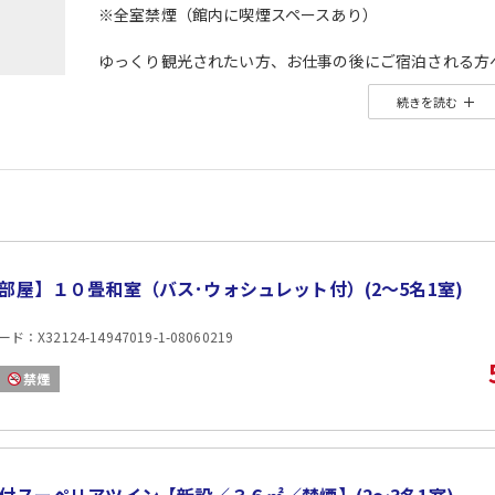
※全室禁煙（館内に喫煙スペースあり）
ゆっくり観光されたい方、お仕事の後にご宿泊される方
レイトチェックイン可能の１泊朝食付きプランです。
続きを読む
＝＝＝＝＝＝＝＝＝＝＝＝＝＝＝＝＝＝＝＝＝＝＝＝＝
■チェックインは２１時までＯＫ（遅くなる場合、事前
■町内にはコンビニやレストラン等がございませんので
【共通のご案内】
お布団を事前に敷かせていただく場合がございます。
朝食はダイニングでのご用意となります。
部屋】１０畳和室（バス･ウォシュレット付）(2〜5名1室)
【大浴場】
「枕草子」に日本三名泉と詠われる「榊原の湯」を使用
：X32124-14947019-1-08060219
ＰＨ９．３とお肌に大変優しい美肌の湯でございます。
禁煙
【館内でのお楽しみ】
1）大人気のフィッシュエステを無料でご利用いただけ
2）夢心地のハンモックもご自由にご利用下さい。
3）最上階展望室からは相差屈指の眺望がご覧頂けます
※冬の早朝には富士山が見えることもございます