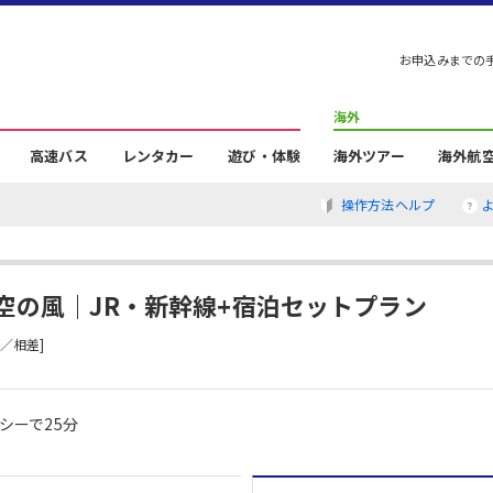
お申込みまでの
海外
高速バス
レンタカー
遊び・体験
海外ツアー
海外航
操作方法ヘルプ
空の風｜JR・新幹線+宿泊セットプラン
／相差]
シーで25分