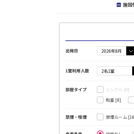
施設
出発日
1室利用人数
シングル
[0]
部屋タイプ
和室
[8]
禁煙ルーム
[1
禁煙・喫煙
指定なし