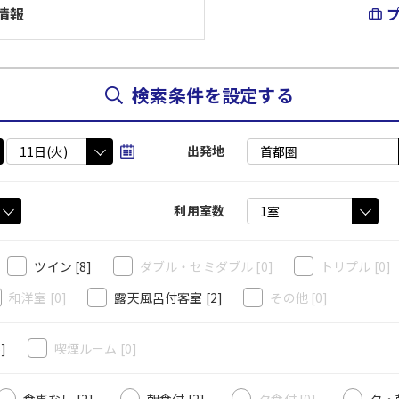
情報
検索条件を設定する
出発地
利用室数
ツイン
[8]
ダブル・セミダブル
[0]
トリプル
[0]
和洋室
[0]
露天風呂付客室
[2]
その他
[0]
6]
喫煙ルーム
[0]
食事なし [2]
朝食付 [2]
夕食付 [0]
夕・朝