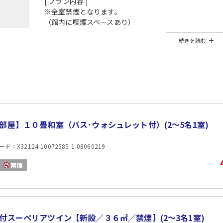
[ プラン内容 ]
※全室禁煙となります。
（館内に喫煙スペースあり）
続きを読む
「食事無し」の素泊まりプラン
夕食時間を気にせず、伊勢志摩をいっぱい観光をされたい
またカップルやご夫婦だけでなく
最近、人気の一人旅にもお薦めの企画！
最終チェックインは21時となりますので
ゆっくり観光を楽しんでからお越し頂けます。
※近くにはコンビンやレストランがございませんので
食事を済まされてからのチェックインをお薦め致しま
部屋】１０畳和室（バス･ウォシュレット付）(2〜5名1室)
【大浴場・露天風呂の営業時間】
：X32124-10072585-1-08060219
・当日15：00～23：30 ／ 翌朝6：00～9：30
禁煙
【館内施設ご案内】
夢心地ハンモック、フィッシュ足湯、Wi－FI完備
湯上り処に無料マッサージ機
【伊勢志摩観光スポット】
付スーペリアツイン【新設／３６㎡／禁煙】(2〜3名1室)
鳥羽水族館、伊勢シーパラダイス、イルカ島、志摩スペ