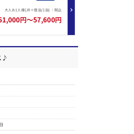
、横山展望台などなど
大人お1人様(JR＋宿泊/1泊) ：税込
薦めです♪
51,000円～57,600円
00発（石神さん経由）
ス♪
なし）のご予約は
す。
0日