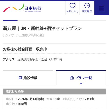
お気に入り
閲覧履歴
新八屋｜JR・新幹線+宿泊セットプラン
シンパチヤ [三重県／鳥羽石鏡]
お客様の総合評価 収集中
アクセス
近鉄線鳥羽駅より送迎バスで25分
施設情報
プラン一覧
選択した条件
出発日：
2026年8月13日(木)
室数：
1室
1室あたり人数：
2名1室
出発地：
首都圏