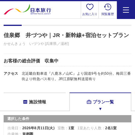
お気に入り
閲覧履歴
佳泉郷 井づつや｜JR・新幹線+宿泊セットプラン
かせんきょう いづつや [兵庫県／湯村]
お客様の総合評価 収集中
アクセス
北近畿自動車道『八鹿氷ノ山IC』より国道9号を約50分。梅田三番
街より特急バス有り。JR江原駅無料送迎有り
施設情報
プラン一覧
選択した条件
出発日：
2026年8月11日(火)
室数：
1室
1室あたり人数：
2名1室
出発地：
首都圏