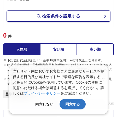
検索条件を設定する
0
件
人気順
安い順
高い順
※ 下記旅行代金は往復JR（基準JR乗車区間）＋宿泊代金となります。
※ 幼児施設使用料、貸切風呂利用料等現地にてお支払いいただく代金は税込
み表記となりますが、消費税増税に伴い代金が一部変更となる場合がござ
当社サイト内においてお客様ごとに最適なサービスを提
います。
供する目的及び当社サイト外で最適な広告を表示するこ
※ 表示されている旅行代金・プラン内容は一定時間ごとに更新されます。最
とを目的にCookieを使用しています。Cookieの使用に
終確認画面でご確認ください。
同意いただける場合は同意するを選択してください。詳
しくは
プライバシーポリシー
をご確認ください。
基準JR乗車区間
東京～熊本
空室状況：2026年8月7日（金） 19：00現在
同意しない
同意する