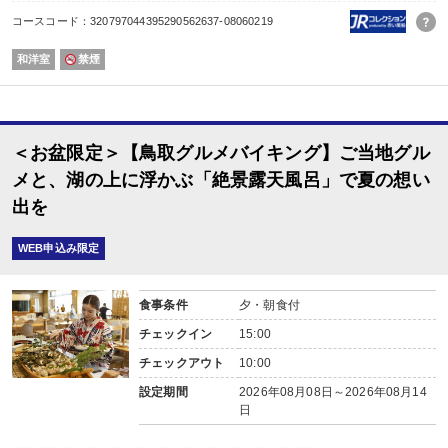
・鳥取二十世紀梨記念館(車で20分)
コースコード：320797044395290562637-08060219
・潮風の丘とまり(車で15分)
和洋室
禁煙
＜お盆限定＞【鳥取グルメバイキング】ご当地グル
メと、湖の上に浮かぶ「絶景露天風呂」で夏の想い
出を
WEB申込み限定
食事条件
夕・朝食付
チェックイン
15:00
チェックアウト
10:00
設定期間
2026年08月08日～2026年08月14
日