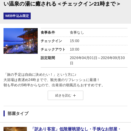
い温泉の湯に癒される＜チェックイン21時まで＞
WEB申込み限定
食事条件
食事なし
チェックイン
15:00
チェックアウト
10:00
設定期間
2026年04月01日～2026年09月30
日
「旅の予定は自由に決めたい！」という方に♪
大浴場は夜遅め24時までで、観光後のリフレッシュに最適！
朝も早めの5時半からなので、出発前の朝風呂もおすすめです。
■お風呂■
続きを読む
全て源泉かけ流し！はわい温泉の上質な湯を
●【露天風呂】
東郷湖に沿って低く広がる湯船は、まるで湖面に浮かんでいるような湯心地。
昼は広がるパノラマ、夜は煌めく星空に心も身体も解きほぐされます。
部屋タイプ
●【展望大浴場】
広々とした湯船で、脚をのばしてゆったり。
【時間】 5:30〜24:00
「訳あり客室」低階層眺望なし・手狭なお部屋・