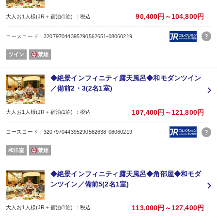
●日本海で獲れた新鮮な「お造り」ももちろん食べ放題♪
●ソフトドリンク飲み放題
90,400円～104,800円
大人お1人様(JR＋宿泊/1泊) ：税込
好きなものを好きなだけ食べられるので、誰と来ても大満足！
お休みの日の大切な想い出作りに、癒しの温泉旅はいかがですか？
コースコード：320797044395290562651-08060219
【会場】1階ラウンジ華 ※お食事時間は二部制になる場合もございます
※表示は割引後の金額です。
ツイン
禁煙
〜宿泊者様限定特典♪〜
★１）【はわい海水浴場】駐車場無料券
・当館より車で10分／1予約につき1枚
◆絶景インフィニティ露天風呂◆和モダンツイン
※配布期間：2026年7月10日〜8月16日（7月10日〜8月16日宿泊者の方対象）
／備前2・3(2名1室)
★２）お子様に【花火セット引換券】プレゼント！
夏の想い出に♪当館より徒歩2分の広場にて、花火を楽しめます
・添い寝のお子様除く／引き換えは21時まで
107,400円～121,800円
大人お1人様(JR＋宿泊/1泊) ：税込
※配布期間：2026年7月18日〜8月16日
■お風呂■
コースコード：320797044395290562638-08060219
●【露天風呂】
昼は広がるパノラマ、夜は煌めく星空に心も身体も解きほぐされます。
和洋室
禁煙
●【展望大浴場】
広々とした湯船で、脚をのばしてゆったり。
【時間】 5:30〜24:00
◆絶景インフィニティ露天風呂◆角部屋◆和モダ
●【貸切露天風呂】
ンツイン／備前5(2名1室)
目の前に広がる景色を眺める、大切な人との時間。
45分/1組1,650円※予約制
■お子様も楽しめる観光スポットご紹介！■
113,000円～127,400円
大人お1人様(JR＋宿泊/1泊) ：税込
・青山剛昌ふるさと館(車で20分)