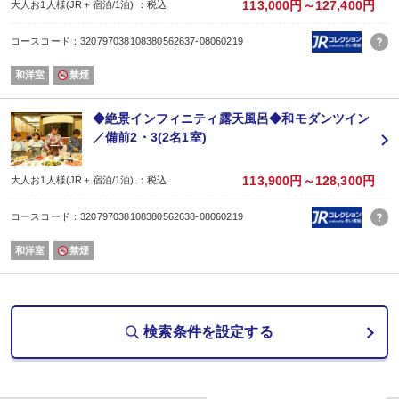
・お子様に大人気！「チョコレートファウンテン」
113,000円～127,400円
大人お1人様(JR＋宿泊/1泊) ：税込
・鳥取和牛カレーにサラダ、山陰特産品なども豊富にご用意♪
【会場】1階ラウンジ華
コースコード：320797038108380562637-08060219
※朝食バイキング中止の場合はセットメニューの提供になります
■お風呂■
和洋室
禁煙
●【露天風呂】
昼は広がるパノラマ、夜は煌めく星空に心も身体も解きほぐされます。
●【展望大浴場】
◆絶景インフィニティ露天風呂◆和モダンツイン
広々とした湯船で、脚をのばしてゆったり。
／備前2・3(2名1室)
【時間】 5:30〜24:00
●【貸切露天風呂】
目の前に広がる景色を眺める、大切な人との時間。
113,900円～128,300円
大人お1人様(JR＋宿泊/1泊) ：税込
45分/1組1,650円※予約制
■お子様も楽しめる観光スポットご紹介！■
コースコード：320797038108380562638-08060219
・青山剛昌ふるさと館(車で20分)
・鳥取二十世紀梨記念館(車で20分)
和洋室
禁煙
・潮風の丘とまり(車で15分)
検索条件を設定する