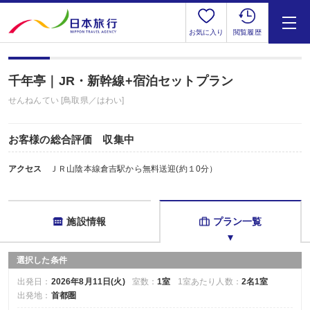
お気に入り
閲覧履歴
千年亭｜JR・新幹線+宿泊セットプラン
せんねんてい [鳥取県／はわい]
お客様の総合評価 収集中
アクセス
ＪＲ山陰本線倉吉駅から無料送迎(約１0分）
施設情報
プラン一覧
選択した条件
出発日：
2026年8月11日(火)
室数：
1室
1室あたり人数：
2名1室
出発地：
首都圏