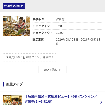
WEB申込み限定
食事条件
夕食付
チェックイン
15:00
チェックアウト
10:00
設定期間
2026年08月08日～2026年08月14
日
＝＝＝＝＝＝＝＝＝＝＝＝＝＝＝＝＝＝＝
夕食だけの「お気軽プラン」開催中！
＝＝＝＝＝＝＝＝＝＝＝＝＝＝＝＝＝＝＝
こちらのプランには朝食がついておりません。
続きを読む
夕食のみの価格の分、お気軽プライスに！
絶景を眺める温泉につかって心も身体もリフレッシュ！ぜひこの機会にお越しく
＝＝＝＝＝＝＝＝＝＝＝＝＝＝＝＝＝＝＝＝＝＝＝＝＝
【絶景露天風呂×鳥取の味覚たっぷりのバイキング】で
部屋タイプ
楽しい夏の思い出を作りませんか？
＝＝＝＝＝＝＝＝＝＝＝＝＝＝＝＝＝＝＝＝＝＝＝＝＝
＼＼鳥取を“まるごと”味わうバイキング♪／／
【源泉内風呂＋東郷湖ビュー】和モダンツイン／
●ライブキッチンでは「鉄板焼」や「天ぷら」ほか各種お料理をお届け♪熱々で
夕陽亭(2〜3名1室)
●鳥取名物「牛骨ラーメン」に、地物のサザエ・白バイ貝の海鮮焼きなどご当地