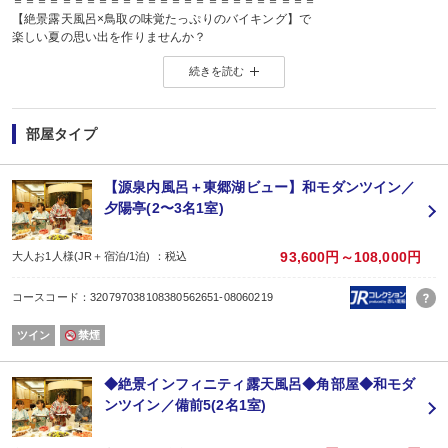
＝＝＝＝＝＝＝＝＝＝＝＝＝＝＝＝＝＝＝＝＝＝＝＝＝
【絶景露天風呂×鳥取の味覚たっぷりのバイキング】で
楽しい夏の思い出を作りませんか？
＝＝＝＝＝＝＝＝＝＝＝＝＝＝＝＝＝＝＝＝＝＝＝＝＝
続きを読む
＼＼鳥取を“まるごと”味わうバイキング♪／／
●ライブキッチンでは「鉄板焼」や「天ぷら」ほか各種お料理をお届け♪熱々で
●鳥取名物「牛骨ラーメン」に、地物のサザエ・白バイ貝の海鮮焼きなどご当地
●日本海で獲れた新鮮な「お造り」ももちろん食べ放題♪
部屋タイプ
●ソフトドリンク飲み放題
好きなものを好きなだけ食べられるので、誰と来ても大満足！
お休みの日の大切な想い出作りに、癒しの温泉旅はいかがですか？
【源泉内風呂＋東郷湖ビュー】和モダンツイン／
【会場】1階ラウンジ華 ※お食事時間は二部制になる場合もございます
夕陽亭(2〜3名1室)
※表示は割引後の金額です。
〜宿泊者様限定特典♪〜
★１）【はわい海水浴場】駐車場無料券
93,600円～108,000円
大人お1人様(JR＋宿泊/1泊) ：税込
・当館より車で10分／1予約につき1枚
※配布期間：2026年7月10日〜8月16日（7月10日〜8月16日宿泊者の方対象）
コースコード：320797038108380562651-08060219
★２）お子様に【花火セット引換券】プレゼント！
夏の想い出に♪当館より徒歩2分の広場にて、花火を楽しめます
ツイン
禁煙
・添い寝のお子様除く／引き換えは21時まで
※配布期間：2026年7月18日〜8月16日
■ご朝食■
◆絶景インフィニティ露天風呂◆角部屋◆和モダ
鳥取の食材を好きなだけ楽しめる和洋種類豊富な【朝食バイキング】
ンツイン／備前5(2名1室)
ぼくもわたしも、パパもママも好きなものが好きなだけ楽しめます！
・ライブキッチンで作るできたての「だし巻き卵」「ドーナツ」