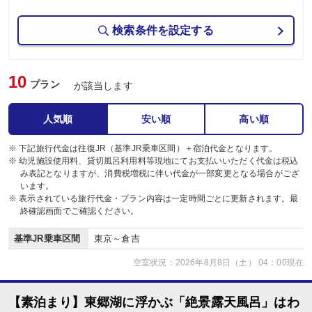
検索条件を設定する
10
プラン
が該当します
人気順
安い順
高い順
※ 下記旅行代金は往復JR（基準JR乗車区間）＋宿泊代金となります。
※ 幼児施設使用料、貸切風呂利用料等現地にてお支払いいただく代金は税込
み表記となりますが、消費税増税に伴い代金が一部変更となる場合がござ
います。
※ 表示されている旅行代金・プラン内容は一定時間ごとに更新されます。最
終確認画面でご確認ください。
基準JR乗車区間
東京～倉吉
空室状況：2026年8月8日（土） 04：00現在
【素泊まり】東郷湖に浮かぶ「絶景露天風呂」はわ