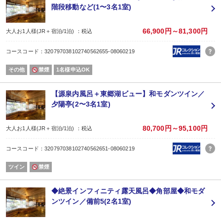
●【貸切露天風呂】
階段移動など(1〜3名1室)
目の前に広がる景色を眺める、大切な人との時間。
45分/1組1,650円※予約制
■湖畔の宿「千年亭」■
66,900円～81,300円
大人お1人様(JR＋宿泊/1泊) ：税込
鳥取の中央に大きく広がる東郷湖。
当館はその湖畔に突き出るように位置しており
コースコード：320797038102740562655-08060219
建物や人に遮られず、静寂に包まれた絶景をご覧いただけるのが特徴です。
朝陽のきらめき、昼の青から夕刻の赤など、時間毎に移ろいゆく風光明媚な彩
その他
禁煙
1名様申込OK
お風呂やお食事処、お部屋など至るところからお楽しみください。
■周辺観光■
自然豊かな公園からアート、グルメな魅力まで、多彩な観光スポットをお楽し
【源泉内風呂＋東郷湖ビュー】和モダンツイン／
・燕趙園(車で5分)：異国に迷い込んだような「中国庭園」ほか、 道の駅も併設
夕陽亭(2〜3名1室)
・青山剛昌ふるさと館(車で20分)：人気マンガ「名探偵コナン」の世界に触れ
・鳥取二十世紀梨記念館(車で20分)：鳥取の代名詞！遊びながら学べる展示や食
・白壁土蔵のまち(車で20分)：城下町の風情漂う、歴史ある街並みをお散歩。
80,700円～95,100円
大人お1人様(JR＋宿泊/1泊) ：税込
■送迎バス■
JR山陰本線「倉吉駅」から、無料送迎あり(約10分／要事前予約）
コースコード：320797038102740562651-08060219
【時間】14:10〜17:00
ツイン
禁煙
◆絶景インフィニティ露天風呂◆角部屋◆和モダ
ンツイン／備前5(2名1室)