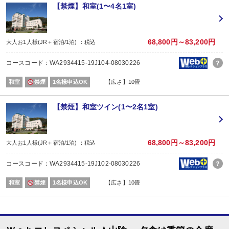
旅行プランをお申し込み後、予約内容変更・人数変更・キャンセルされた場合
【禁煙】和室(1〜4名1室)
おとな・こども共、有料人員の方がポイント対象です。（添寝幼児は対象外）
【2名1室でご利用の場合】 おとな1名＋こども1名OK♪
2名1室でご利用の場合、
おとな1名＋こども1名ご利用でも、お子様はこども代金でOK♪
68,800円～83,200円
大人お1人様(JR＋宿泊/1泊) ：税込
※通常「おとな1名＋こども1名」で2名1室ご利用の場合、お子様はおとなと同
コースコード：WA2934415-19J104-08030226
■夕食
場所:
和室
禁煙
1名様申込OK
【広さ】10畳
レストラン
内容:
季節の会席「雅」コース
【禁煙】和室ツイン(1〜2名1室)
【時間】17：30～20：30（17：30～／18：00～／18：30～） ※当日受付
■朝食
場所:
レストラン
68,800円～83,200円
大人お1人様(JR＋宿泊/1泊) ：税込
内容:
和定食
コースコード：WA2934415-19J102-08030226
【時間】7：00～9：00（7：00～／7：30～／8：00～）
和室
禁煙
1名様申込OK
【広さ】10畳