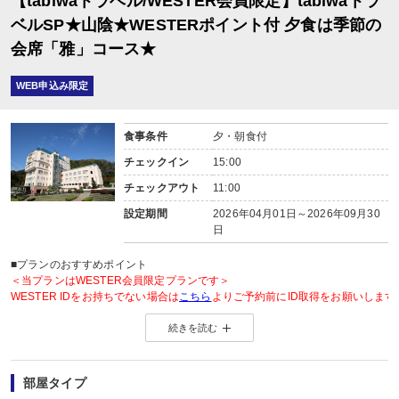
【tabiwaトラベル/WESTER会員限定】tabiwaトラ
ベルSP★山陰★WESTERポイント付 夕食は季節の
会席「雅」コース★
WEB申込み限定
食事条件
夕・朝食付
チェックイン
15:00
チェックアウト
11:00
設定期間
2026年04月01日～2026年09月30
日
■プランのおすすめポイント
＜当プランはWESTER会員限定プランです＞
WESTER IDをお持ちでない場合は
こちら
よりご予約前にID取得をお願いします
続きを読む
◆WESTER会員様に「もらってうれしい」WESTERポイント2倍◆
＜WESTERポイントについて＞
旅行プラン利用分のWESTERポイント(通常)と同数分のWESTERポイント(期
部屋タイプ
WESTERポイント(期間・用途限定)は、ご旅行出発月の翌々月初旬の付与(