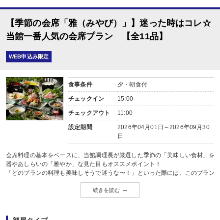
【季節の会席「雅（みやび）」】迷った時はコレ☆
当館一番人気の会席プラン 【全11品】
WEB申込み限定
食事条件
夕・朝食付
チェックイン
15:00
チェックアウト
11:00
設定期間
2026年04月01日～2026年09月30
日
会席料理の基本をベースに、当館調理長が厳選した季節の「美味しい食材」を
器やあしらいの「雅やか」な見た目もオススメポイント！
「どのプランの料理も美味しそうで迷うな〜！」といった際には、このプラン
ご予約はお一人様より承ります♪
続きを読む
【夕食】
※お料理内容および品数は、シーズンと食材状況により変わります(全11品)。
※お品書き詳細につきましては、プラン画像をご参考下さいませ(料理画像は参考
※お食事開始時間：17:30〜(最終18:30〜)