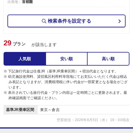
出発地：
首都圏
検索条件を設定する
29
プラン
が該当します
人気順
安い順
高い順
※ 下記旅行代金は往復JR（基準JR乗車区間）＋宿泊代金となります。
※ 幼児施設使用料、貸切風呂利用料等現地にてお支払いいただく代金は税込
み表記となりますが、消費税増税に伴い代金が一部変更となる場合がござ
います。
※ 表示されている旅行代金・プラン内容は一定時間ごとに更新されます。最
終確認画面でご確認ください。
基準JR乗車区間
東京～倉吉
空室状況：2026年8月5日（水） 19：00現在