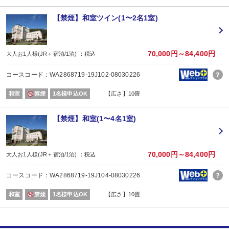
WESTERポイントの後付けはできません。
旅行プランをお申し込み後、予約内容変更・人数変更・キャンセルされた場合
【禁煙】和室ツイン(1〜2名1室)
おとな・こども共、有料人員の方がポイント対象です。（添寝幼児は対象外）
【2名1室でご利用の場合】 おとな1名＋こども1名OK♪
2名1室でご利用の場合、
70,000円～84,400円
大人お1人様(JR＋宿泊/1泊) ：税込
おとな1名＋こども1名ご利用でも、お子様はこども代金でOK♪
※通常「おとな1名＋こども1名」で2名1室ご利用の場合、お子様はおとなと同
コースコード：WA2868719-19J102-08030226
■夕食
和室
禁煙
1名様申込OK
【広さ】10畳
場所:
レストラン
内容:
【禁煙】和室(1〜4名1室)
季節の会席「雅」コース
【時間】17：30～20：30（17：30～／18：00～／18：30～） ※当日受付
■朝食
場所:
70,000円～84,400円
大人お1人様(JR＋宿泊/1泊) ：税込
レストラン
内容:
コースコード：WA2868719-19J104-08030226
和定食
【時間】7：00～9：00（7：00～／7：30～／8：00～）
和室
禁煙
1名様申込OK
【広さ】10畳