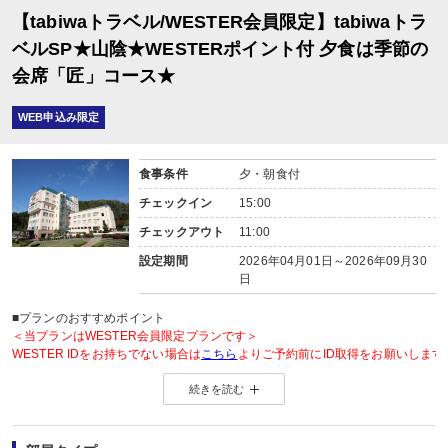
【tabiwaトラベル/WESTER会員限定】tabiwaトラ
ベルSP★山陰★WESTERポイント付 夕食は季節の
会席「匠」コース★
WEB申込み限定
食事条件
夕・朝食付
チェックイン
15:00
チェックアウト
11:00
設定期間
2026年04月01日～2026年09月30
日
■プランのおすすめポイント
＜当プランはWESTER会員限定プランです＞
WESTER IDをお持ちでない場合は
こちら
よりご予約前にID取得をお願いします
続きを読む
◆WESTER会員様に「もらってうれしい」WESTERポイント2倍◆
＜WESTERポイントについて＞
旅行プラン利用分のWESTERポイント(通常)と同数分のWESTERポイント(期