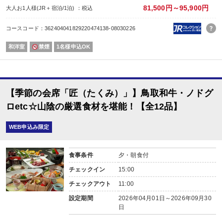
81,500円～95,900円
大人お1人様(JR＋宿泊/1泊) ：税込
コースコード：362404041829220474138-08030226
和洋室
禁煙
1名様申込OK
【季節の会席「匠（たくみ）」】鳥取和牛・ノドグ
ロetc☆山陰の厳選食材を堪能！【全12品】
WEB申込み限定
食事条件
夕・朝食付
チェックイン
15:00
チェックアウト
11:00
設定期間
2026年04月01日～2026年09月30
日