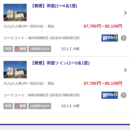
■夕食
【禁煙】和室(1〜4名1室)
場所:
レストラン
内容:
季節の会席「雅」コース
67,700円～82,100円
大人お1人様(JR＋宿泊/1泊) ：税込
【時間】17：30～20：30（17：30～／18：00～／18：30～） ※当日受付
■朝食
コースコード：WA3008815-19J104-08030226
場所:
レストラン
和室
禁煙
1名様申込OK
【広さ】10畳
内容:
和定食
【時間】7：00～9：00（7：00～／7：30～／8：00～）
【禁煙】和室ツイン(1〜2名1室)
67,700円～82,100円
大人お1人様(JR＋宿泊/1泊) ：税込
コースコード：WA3008815-19J102-08030226
和室
禁煙
1名様申込OK
【広さ】10畳