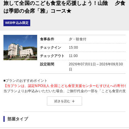
旅して全国のこども食堂を応援しよう！山陰 夕食
は季節の会席「雅」コース★
WEB申込み限定
食事条件
夕・朝食付
チェックイン
15:00
チェックアウト
11:00
設定期間
2026年07月01日～2026年09月30
日
■プランのおすすめポイント
【当プランは、認定NPO法人 全国こども食堂支援センターむすびえへの寄付を
当プランよりお申込みいただいた場合、ご旅行代金の一部を「こども食堂の支
支援団体「 認定NPO法人 全国こども食堂支援センターむすびえ 」へ寄付いた
続きを読む
旅の思い出を作るとともに、あなたのご旅行で多くの子どもが笑顔で過ごせる
詳しくは、こちら →
夏のチャリティプランページ
部屋タイプ
【2名1室でご利用の場合】 おとな1名＋こども1名OK♪
2名1室でご利用の場合、