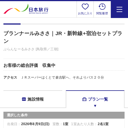
お気に入り
閲覧履歴
ブランナールみささ｜JR・新幹線+宿泊セットプラ
ン
ぶらんなーるみささ [鳥取県／三朝]
お客様の総合評価 収集中
アクセス
ＪＲスーパーはくとで倉吉駅へ、それよりバス２０分
施設情報
プラン一覧
選択した条件
出発日：
2026年8月9日(日)
室数：
1室
1室あたり人数：
2名1室