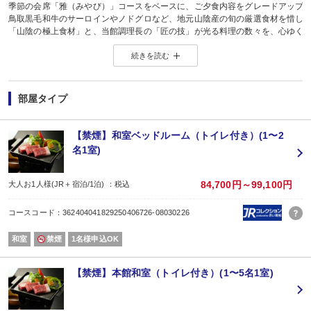
季節の会席「雅（みやび）」コースをベースに、ご夕食内容をグレードアップ
鳥取黒毛和牛のサーロインやノドグロなど、地元山陰産の旬の厳選食材を惜し
「山陰の極上食材」と、当館調理長の「匠の技」が光る料理の数々を、心ゆく
ご予約はお一人様より承ります♪
続きを読む
【夕食】
※一部のお料理内容は、シーズンと食材状況により変わります(全12品)。
※お品書き詳細につきましては、プラン画像をご参考下さいませ(料理画像は参考
※お食事開始時間：17:30〜(最終18:30〜)
部屋タイプ
【朝食】
料理長が地産地消にこだわった和朝食をご用意。
温かいお味噌汁をはじめ、心と身体にやさしい健康的な朝ごはんをご用意して
【禁煙】和室ベッドルーム（トイレ付き）(1〜2
※ご朝食開始時間：7:00〜(最終8:00〜)
名1室)
【お食事場所】
夕食／朝食：レストラン又はお食事会場
【ラドン熱気浴】
84,700円～99,100円
大人お1人様(JR＋宿泊/1泊) ：税込
ブランナールみささ独自の人気コンテンツ「ラドン熱気浴」。
ご希望の際は、予めお電話か当館公式HPよりご予約をお願いいたします(料金別
コースコード：362404041829250406726-08030226
【大浴場利用時間】
・6:00〜23:30（最終23:00、13:00〜15:00は清掃のためご利用頂けません）
和室
禁煙
1名様申込OK
※客室にユニットバス・シャワー等はございません(シャワー付和洋室を除く)。
【露天風呂利用時間】
・8:00〜20:00
【禁煙】本館和室（トイレ付き）(1〜5名1室)
【客室設備】
電気ポット/冷蔵庫（電源を抜いております。）/無料金庫
※お部屋にユニットバスはございません、ご入浴・シャワーは大浴場をご利用