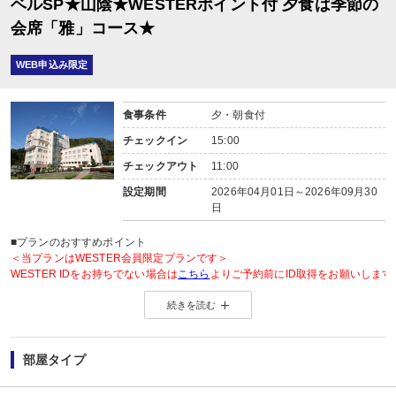
ベルSP★山陰★WESTERポイント付 夕食は季節の
会席「雅」コース★
WEB申込み限定
食事条件
夕・朝食付
チェックイン
15:00
チェックアウト
11:00
設定期間
2026年04月01日～2026年09月30
日
■プランのおすすめポイント
＜当プランはWESTER会員限定プランです＞
WESTER IDをお持ちでない場合は
こちら
よりご予約前にID取得をお願いします
続きを読む
◆WESTER会員様に「もらってうれしい」WESTERポイント2倍◆
＜WESTERポイントについて＞
旅行プラン利用分のWESTERポイント(通常)と同数分のWESTERポイント(期
部屋タイプ
WESTERポイント(期間・用途限定)は、ご旅行出発月の翌々月初旬の付与(
WESTERポイントの後付けはできません。