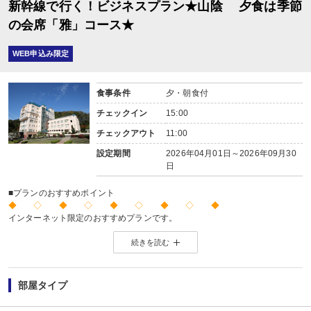
新幹線で行く！ビジネスプラン★山陰 夕食は季節
の会席「雅」コース★
WEB申込み限定
食事条件
夕・朝食付
チェックイン
15:00
チェックアウト
11:00
設定期間
2026年04月01日～2026年09月30
日
■プランのおすすめポイント
◆ ◇ ◆ ◇ ◆ ◇ ◆ ◇ ◆
インターネット限定のおすすめプランです。
※店頭・電話・メールでのお問合せや申込みは出来ません。
続きを読む
◆ ◇ ◆ ◇ ◆ ◇ ◆ ◇ ◆
【2名1室でご利用の場合】 おとな1名＋こども1名OK♪
2名1室でご利用の場合、
部屋タイプ
おとな1名＋こども1名ご利用でも、お子様はこども代金でOK♪
※通常「おとな1名＋こども1名」で2名1室ご利用の場合、お子様はおとなと同