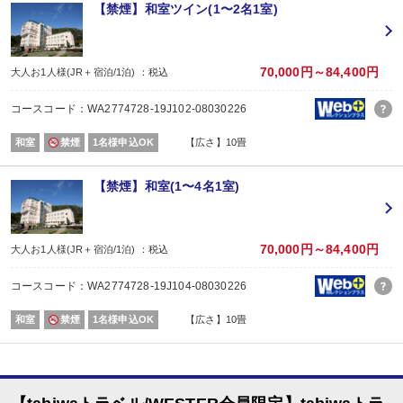
【禁煙】和室ツイン(1〜2名1室)
■夕食
場所:
レストラン
内容:
70,000円～84,400円
大人お1人様(JR＋宿泊/1泊) ：税込
季節の会席「雅」コース
【時間】17：30～20：30（17：30～／18：00～／18：30～） ※当日受付
コースコード：WA2774728-19J102-08030226
■朝食
場所:
和室
禁煙
1名様申込OK
【広さ】10畳
レストラン
内容:
和定食
【禁煙】和室(1〜4名1室)
【時間】7：00～9：00（7：00～／7：30～／8：00～）
70,000円～84,400円
大人お1人様(JR＋宿泊/1泊) ：税込
コースコード：WA2774728-19J104-08030226
和室
禁煙
1名様申込OK
【広さ】10畳