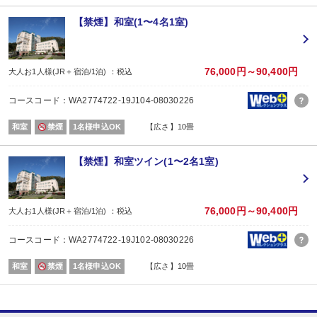
※通常「おとな1名＋こども1名」で2名1室ご利用の場合、お子様はおとなと同
【禁煙】和室(1〜4名1室)
■夕食
場所:
レストラン
内容:
76,000円～90,400円
大人お1人様(JR＋宿泊/1泊) ：税込
季節の会席「匠」コース
【時間】17：30～20：30（17：30～／18：00～／18：30～） ※当日受付
コースコード：WA2774722-19J104-08030226
■朝食
場所:
和室
禁煙
1名様申込OK
【広さ】10畳
レストラン
内容:
和定食
【禁煙】和室ツイン(1〜2名1室)
【時間】7：00～9：00（7：00～／7：30～／8：00～）
76,000円～90,400円
大人お1人様(JR＋宿泊/1泊) ：税込
コースコード：WA2774722-19J102-08030226
和室
禁煙
1名様申込OK
【広さ】10畳