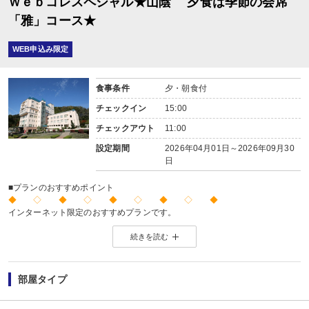
Ｗｅｂコレスペシャル★山陰 夕食は季節の会席
「雅」コース★
WEB申込み限定
食事条件
夕・朝食付
チェックイン
15:00
チェックアウト
11:00
設定期間
2026年04月01日～2026年09月30
日
■プランのおすすめポイント
◆ ◇ ◆ ◇ ◆ ◇ ◆ ◇ ◆
インターネット限定のおすすめプランです。
※店頭・電話・メールでのお問合せや申込みは出来ません。
続きを読む
◆ ◇ ◆ ◇ ◆ ◇ ◆ ◇ ◆
【2名1室でご利用の場合】 おとな1名＋こども1名OK♪
2名1室でご利用の場合、
部屋タイプ
おとな1名＋こども1名ご利用でも、お子様はこども代金でOK♪
※通常「おとな1名＋こども1名」で2名1室ご利用の場合、お子様はおとなと同