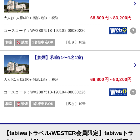
場所:
レストラン
内容:
68,800円～83,200円
大人お1人様(JR＋宿泊/1泊) ：税込
季節の会席「雅」コース
【時間】17：30～20：30（17：30～／18：00～／18：30～） ※当日受付
コースコード：WA2887518-19J102-08030226
■朝食
場所:
和室
禁煙
1名様申込OK
【広さ】10畳
レストラン
内容:
和定食
【禁煙】和室(1〜4名1室)
【時間】7：00～9：00（7：00～／7：30～／8：00～）
68,800円～83,200円
大人お1人様(JR＋宿泊/1泊) ：税込
コースコード：WA2887518-19J104-08030226
和室
禁煙
1名様申込OK
【広さ】10畳
【tabiwaトラベル/WESTER会員限定】tabiwaトラ