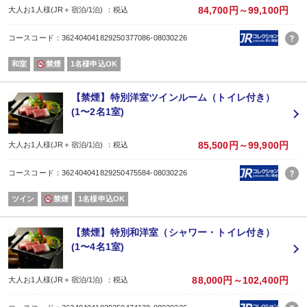
【アメニティ】
84,700円～99,100円
大人お1人様(JR＋宿泊/1泊) ：税込
浴衣/バスタオル/フェイスタオル
※ボディーソープ/シャンプー/トリートメントは大浴場に備付。
コースコード：362404041829250377086-08030226
※歯ブラシ等のアメニティ類はご持参をお願い致します。ご持参頂くと売店商品
※「脱プラ」に、ご理解とご協力とを賜りますようよろしくお願い致します。
和室
禁煙
1名様申込OK
【その他】
※全館禁煙
※全館無料Wi-Fi対応
【禁煙】特別洋室ツインルーム（トイレ付き）
(1〜2名1室)
85,500円～99,900円
大人お1人様(JR＋宿泊/1泊) ：税込
コースコード：362404041829250475584-08030226
ツイン
禁煙
1名様申込OK
【禁煙】特別和洋室（シャワー・トイレ付き）
(1〜4名1室)
88,000円～102,400円
大人お1人様(JR＋宿泊/1泊) ：税込