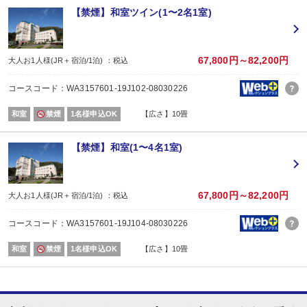
おとな1名＋こども1名ご利用でも、お子様はこども代金でOK♪
【禁煙】和室ツイン(1〜2名1室)
※通常「おとな1名＋こども1名」で2名1室ご利用の場合、お子様はおとなと同
■夕食
場所:
67,800円～82,200円
大人お1人様(JR＋宿泊/1泊) ：税込
レストラン
内容:
コースコード：WA3157601-19J102-08030226
季節の会席「雅」コース
【時間】17：30～20：30（17：30～／18：00～／18：30～） ※当日受付
和室
禁煙
1名様申込OK
【広さ】10畳
■朝食
場所:
レストラン
【禁煙】和室(1〜4名1室)
内容:
和定食
【時間】7：00～9：00（7：00～／7：30～／8：00～）
67,800円～82,200円
大人お1人様(JR＋宿泊/1泊) ：税込
コースコード：WA3157601-19J104-08030226
和室
禁煙
1名様申込OK
【広さ】10畳