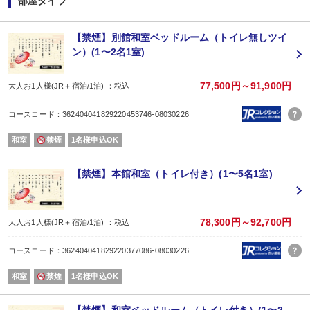
部屋タイプ
【朝食】
料理長が地産地消にこだわった和朝食をご用意。
温かいお味噌汁をはじめ、心と身体にやさしい健康的な朝ごはんをご用意して
【禁煙】別館和室ベッドルーム（トイレ無しツイ
※ご朝食開始時間：7:00〜(最終8:00〜)
ン）(1〜2名1室)
【お食事場所】
夕食／朝食：レストラン又はお食事会場
【ラドン熱気浴】
77,500円～91,900円
大人お1人様(JR＋宿泊/1泊) ：税込
ブランナールみささ独自の人気コンテンツ「ラドン熱気浴」。
ご希望の際は、予めお電話か当館公式HPよりご予約をお願いいたします(料金別
コースコード：362404041829220453746-08030226
【大浴場利用時間】
・6:00〜23:30（最終23:00、13:00〜15:00は清掃のためご利用頂けません）
和室
禁煙
1名様申込OK
※客室にユニットバス・シャワー等はございません(シャワー付和洋室を除く)。
【露天風呂利用時間】
・8:00〜20:00
【禁煙】本館和室（トイレ付き）(1〜5名1室)
【客室設備】
電気ポット/冷蔵庫（電源を抜いております。）/無料金庫
※お部屋にユニットバスはございません、ご入浴・シャワーは大浴場をご利用
【アメニティ】
78,300円～92,700円
大人お1人様(JR＋宿泊/1泊) ：税込
浴衣/バスタオル/フェイスタオル
※ボディーソープ/シャンプー/トリートメントは大浴場に備付。
コースコード：362404041829220377086-08030226
※歯ブラシ等のアメニティ類はご持参をお願い致します。ご持参頂くと売店商品
※「脱プラ」に、ご理解とご協力とを賜りますようよろしくお願い致します。
和室
禁煙
1名様申込OK
※当館のアメニティはすべて「バイオマス」商品で脱プラに取り組んでいます
【その他】
※全館禁煙