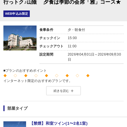
行っトク♪山陰 夕食は季節の会席「雅」コース★
WEB申込み限定
食事条件
夕・朝食付
チェックイン
15:00
チェックアウト
11:00
設定期間
2026年04月01日～2026年09月30
日
■プランのおすすめポイント
◆ ◇ ◆ ◇ ◆ ◇ ◆ ◇ ◆
インターネット限定のおすすめプランです。
※店頭・電話・メールでのお問合せや申込みは出来ません。
続きを読む
◆ ◇ ◆ ◇ ◆ ◇ ◆ ◇ ◆
【2名1室でご利用の場合】 おとな1名＋こども1名OK♪
2名1室でご利用の場合、
部屋タイプ
おとな1名＋こども1名ご利用でも、お子様はこども代金でOK♪
※通常「おとな1名＋こども1名」で2名1室ご利用の場合、お子様はおとなと同
【禁煙】和室ツイン(1〜2名1室)
■夕食