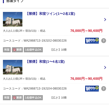
部屋タイプ
WESTERポイント(期間・用途限定)は、ご旅行出発月の翌々月初旬の付与(
WESTERポイントの後付けはできません。
旅行プランをお申し込み後、予約内容変更・人数変更・キャンセルされた場合
【禁煙】和室ツイン(1〜2名1室)
おとな・こども共、有料人員の方がポイント対象です。（添寝幼児は対象外）
【2名1室でご利用の場合】 おとな1名＋こども1名OK♪
2名1室でご利用の場合、
76,000円～90,400円
大人お1人様(JR＋宿泊/1泊) ：税込
おとな1名＋こども1名ご利用でも、お子様はこども代金でOK♪
※通常「おとな1名＋こども1名」で2名1室ご利用の場合、お子様はおとなと同
コースコード：WA2868713-19J102-08030226
■夕食
和室
禁煙
1名様申込OK
【広さ】10畳
場所:
レストラン
内容:
【禁煙】和室(1〜4名1室)
季節の会席「匠」コース
【時間】17：30～20：30（17：30～／18：00～／18：30～） ※当日受付
■朝食
場所:
76,000円～90,400円
大人お1人様(JR＋宿泊/1泊) ：税込
レストラン
内容:
コースコード：WA2868713-19J104-08030226
和定食
【時間】7：00～9：00（7：00～／7：30～／8：00～）
和室
禁煙
1名様申込OK
【広さ】10畳