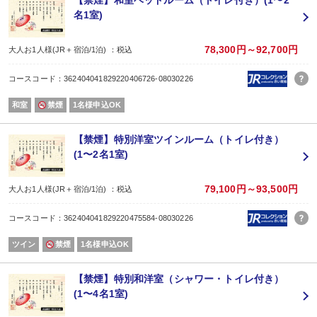
【禁煙】和室ベッドルーム（トイレ付き）(1〜2
※全館無料Wi-Fi対応
名1室)
78,300円～92,700円
大人お1人様(JR＋宿泊/1泊) ：税込
コースコード：362404041829220406726-08030226
和室
禁煙
1名様申込OK
【禁煙】特別洋室ツインルーム（トイレ付き）
(1〜2名1室)
79,100円～93,500円
大人お1人様(JR＋宿泊/1泊) ：税込
コースコード：362404041829220475584-08030226
ツイン
禁煙
1名様申込OK
【禁煙】特別和洋室（シャワー・トイレ付き）
(1〜4名1室)