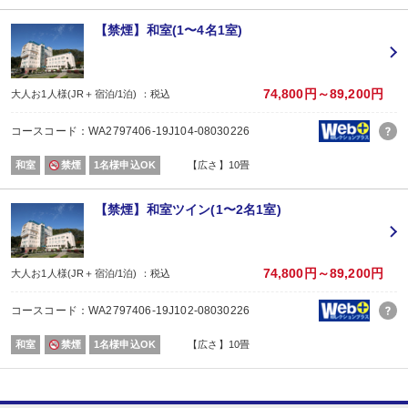
※通常「おとな1名＋こども1名」で2名1室ご利用の場合、お子様はおとなと同
【禁煙】和室(1〜4名1室)
■夕食
場所:
レストラン
内容:
74,800円～89,200円
大人お1人様(JR＋宿泊/1泊) ：税込
季節の会席「匠」コース
【時間】17：30～20：30（17：30～／18：00～／18：30～） ※当日受付
コースコード：WA2797406-19J104-08030226
■朝食
場所:
和室
禁煙
1名様申込OK
【広さ】10畳
レストラン
内容:
和定食
【禁煙】和室ツイン(1〜2名1室)
【時間】7：00～9：00（7：00～／7：30～／8：00～）
74,800円～89,200円
大人お1人様(JR＋宿泊/1泊) ：税込
コースコード：WA2797406-19J102-08030226
和室
禁煙
1名様申込OK
【広さ】10畳