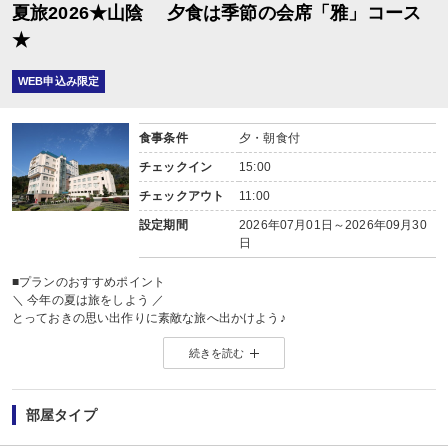
夏旅2026★山陰 夕食は季節の会席「雅」コース
★
WEB申込み限定
食事条件
夕・朝食付
チェックイン
15:00
チェックアウト
11:00
設定期間
2026年07月01日～2026年09月30
日
■プランのおすすめポイント
＼ 今年の夏は旅をしよう ／
とっておきの思い出作りに素敵な旅へ出かけよう♪
詳しくはこちら ⇒
【2026年】夏休み・お盆おすすめ国内旅行特集
続きを読む
【2名1室でご利用の場合】 おとな1名＋こども1名OK♪
2名1室でご利用の場合、
おとな1名＋こども1名ご利用でも、お子様はこども代金でOK♪
部屋タイプ
※通常「おとな1名＋こども1名」で2名1室ご利用の場合、お子様はおとなと同