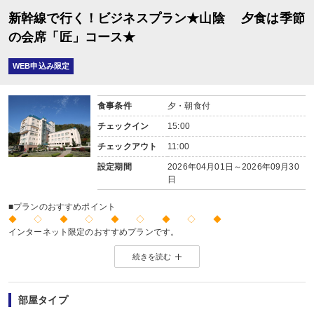
新幹線で行く！ビジネスプラン★山陰 夕食は季節
の会席「匠」コース★
WEB申込み限定
食事条件
夕・朝食付
チェックイン
15:00
チェックアウト
11:00
設定期間
2026年04月01日～2026年09月30
日
■プランのおすすめポイント
◆ ◇ ◆ ◇ ◆ ◇ ◆ ◇ ◆
インターネット限定のおすすめプランです。
※店頭・電話・メールでのお問合せや申込みは出来ません。
続きを読む
◆ ◇ ◆ ◇ ◆ ◇ ◆ ◇ ◆
【2名1室でご利用の場合】 おとな1名＋こども1名OK♪
2名1室でご利用の場合、
部屋タイプ
おとな1名＋こども1名ご利用でも、お子様はこども代金でOK♪