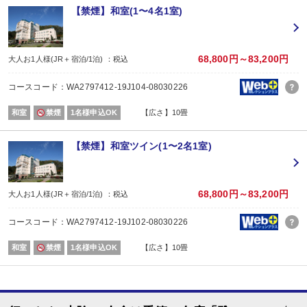
【禁煙】和室(1〜4名1室)
■夕食
場所:
レストラン
内容:
68,800円～83,200円
大人お1人様(JR＋宿泊/1泊) ：税込
季節の会席「雅」コース
【時間】17：30～20：30（17：30～／18：00～／18：30～） ※当日受付
コースコード：WA2797412-19J104-08030226
■朝食
場所:
和室
禁煙
1名様申込OK
【広さ】10畳
レストラン
内容:
和定食
【禁煙】和室ツイン(1〜2名1室)
【時間】7：00～9：00（7：00～／7：30～／8：00～）
68,800円～83,200円
大人お1人様(JR＋宿泊/1泊) ：税込
コースコード：WA2797412-19J102-08030226
和室
禁煙
1名様申込OK
【広さ】10畳