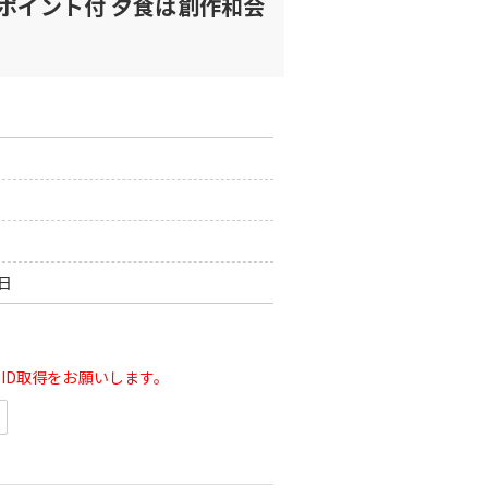
ERポイント付 夕食は創作和会
0日
ID取得をお願いします。
イント2倍◆