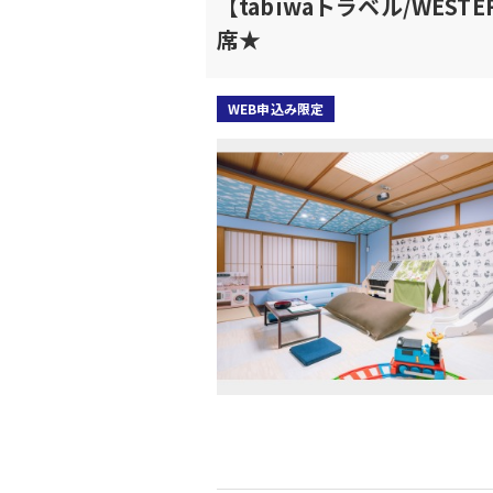
【tabiwaトラベル/WES
席★
WEB申込み限定