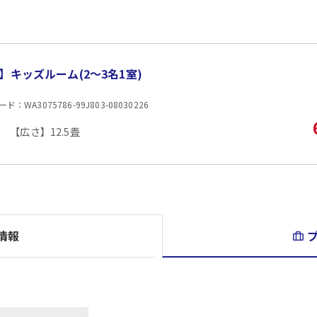
旅行プラン利用分のWESTERポイント(通常)と同数分の
WESTERポイント(期間・用途限定)は、ご旅行出発
WESTERポイントの後付けはできません。
旅行プランをお申し込み後、予約内容変更・人数変更・
おとな・こども共、有料人員の方がポイント対象です。
】キッズルーム(2〜3名1室)
：WA3075786-99J803-08030226
【ご案内】
・寝具（布団）はセルフサービスとなります。
【広さ】12.5畳
・お部屋毎に内装・おもちゃは異なります（※指定はで
■夕食
場所:
その他（2階 個室料亭）
内容:
創作和会席
【時間】17:30～21:00 最終開始時間 19:30
情報
■朝食
場所:
その他（食事処）
内容:
和洋ビュッフェ ※日によりセットメニューとなります
【時間】7:00～9:00 最終開始時間 8:30