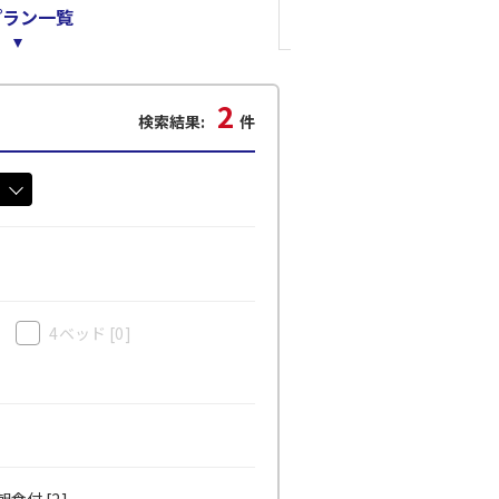
プラン一覧
2
検索結果:
件
4ベッド
[0]
食付 [2]