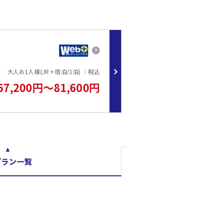
WESTERポイント(期間・用途限定)を付与します。
月の翌々月初旬の付与(予定)、有効期限は付与月から翌月末日までとなり
キャンセルされた場合はキャンペーンの対象外となります。
（添寝幼児は対象外）
大人お1人様(JR＋宿泊/1泊) ：税込
67,200円～81,600円
きません）。
プラン一覧
。