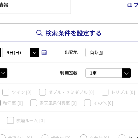
情報
検索条件を設定する
出発地
利用室数
ツイン
[0]
ダブル・セミダブル
[0]
トリプル
[0]
和洋室
[0]
露天風呂付客室
[0]
その他
[0]
]
喫煙ルーム
[0]
食事なし [0]
朝食付 [0]
夕食付 [0]
夕・朝