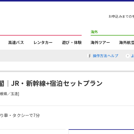
お申込みまでの
海外
高速バス
レンタカー
遊び・体験
海外ツアー
海外航
操作方法ヘルプ
閣｜JR・新幹線+宿泊セットプラン
根県／玉造]
り車・タクシーで7分