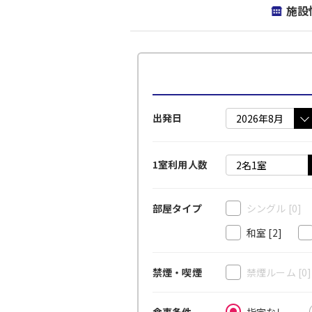
施設
出発日
1室利用人数
シングル
[0]
部屋タイプ
和室
[2]
禁煙ルーム
[0
禁煙・喫煙
指定なし