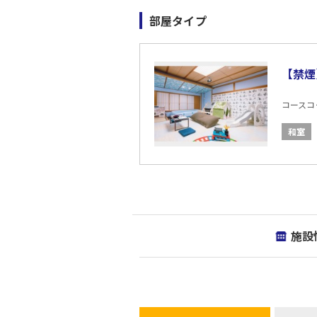
部屋タイプ
【禁煙
コースコード
和室
施設