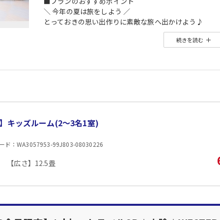
■プランのおすすめポイント
＼ 今年の夏は旅をしよう ／
とっておきの思い出作りに素敵な旅へ出かけよう♪
詳しくはこちら ⇒
【2026年】夏休み・お盆おすすめ国
続きを読む
【ご案内】
・寝具（布団）はセルフサービスとなります。
・お部屋毎に内装・おもちゃは異なります（※指定はで
■夕食
場所:
その他（2階 個室料亭）
内容:
】キッズルーム(2〜3名1室)
創作和会席
【時間】17:30～21:00 最終開始時間 19:30
：WA3057953-99J803-08030226
■朝食
場所:
【広さ】12.5畳
その他（食事処）
内容:
和洋ビュッフェ ※日によりセットメニューとなります
【時間】7:00～9:00 最終開始時間 8:30