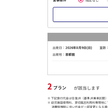
食事条件
出発日：
2026年8月9日(日)
室数
出発地：
首都圏
2
プラン
が該当します
※ 下記旅行代金は往復JR（基準JR乗車区間
※ 幼児施設使用料、貸切風呂利用料等現地
消費税増税に伴い代金が一部変更となる場