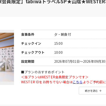
TER会員限定】tabiwaトラベルSP★山陰★WEST
食事条件
夕・朝食付
チェックイン
15:00
チェックアウト
10:00
設定期間
2026年07月01日～2026年09月3
■プランのおすすめポイント
＜当プランはWESTER会員限定プランです＞
WESTER IDをお持ちでない場合は
こちら
よりご予約前に
続きを読む
◆WESTER会員様に「もらってうれしい」WESTERポ
＜WESTERポイントについて＞