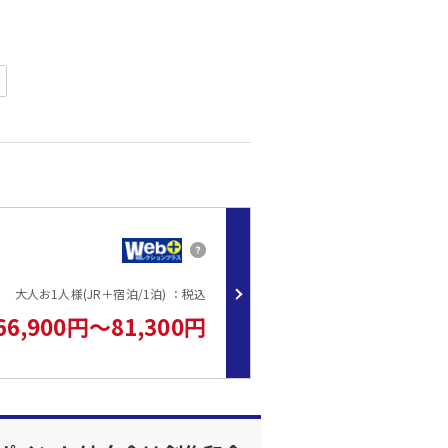
内旅行特集
きません）。
大人お1人様(JR＋宿泊/1泊) ：税込
66,900円～81,300円
。