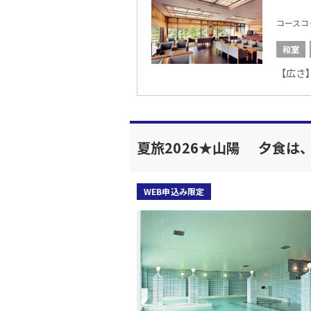
コースコード
和室
【広さ】
夏旅2026★山陽 夕食は
WEB申込み限定