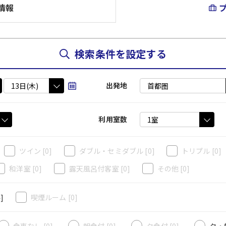
情報
検索条件を設定する
出発地
利用室数
ツイン
[0]
ダブル・セミダブル
[0]
トリプル
[0]
和洋室
[0]
露天風呂付客室
[0]
その他
[0]
4]
喫煙ルーム
[0]
食事なし [0]
朝食付 [0]
夕食付 [0]
夕・朝