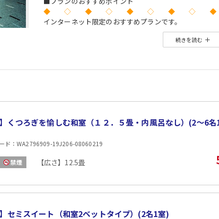
■プランのおすすめポイント
◆ ◇ ◆ ◇ ◆ ◇ ◆ ◇ ◆
インターネット限定のおすすめプランです。
※店頭・電話・メールでのお問合せや申込みは出来ませ
続きを読む
◆ ◇ ◆ ◇ ◆ ◇ ◆ ◇ ◆
■夕食
場所:
その他（食事処または広間）
内容:
和会席
■朝食
】くつろぎを愉しむ和室（１２．５畳・内風呂なし）(2〜6名1
場所:
その他（食事処または広間）
：WA2796909-19J206-08060219
内容:
ビュッフェ又は朝御膳
【広さ】12.5畳
禁煙
】セミスイート（和室2ベットタイプ）(2名1室)