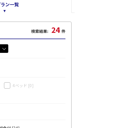
プラン一覧
24
検索結果:
件
4ベッド
[0]
食付 [24]