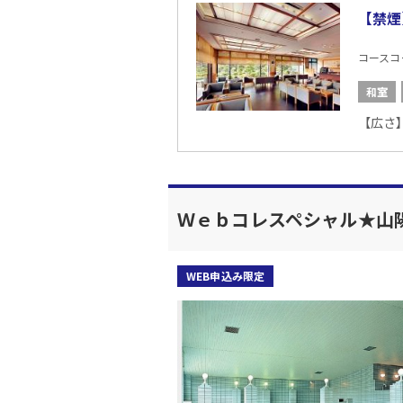
【禁煙
コースコード
和室
【広さ】
Ｗｅｂコレスペシャル★山
WEB申込み限定