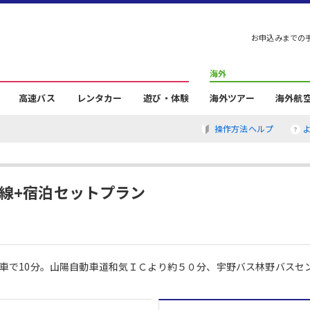
お申込みまでの
海外
高速バス
レンタカー
遊び・体験
海外ツアー
海外航
操作方法ヘルプ
幹線+宿泊セットプラン
車で10分。山陽自動車道和気ＩＣより約５０分、宇野バス林野バスセ