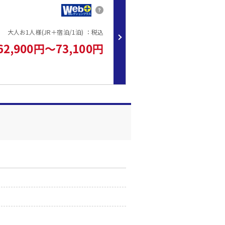
大人お1人様(JR＋宿泊/1泊) ：税込
62,900円～73,100円