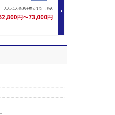
大人お1人様(JR＋宿泊/1泊) ：税込
62,800円～73,000円
0日