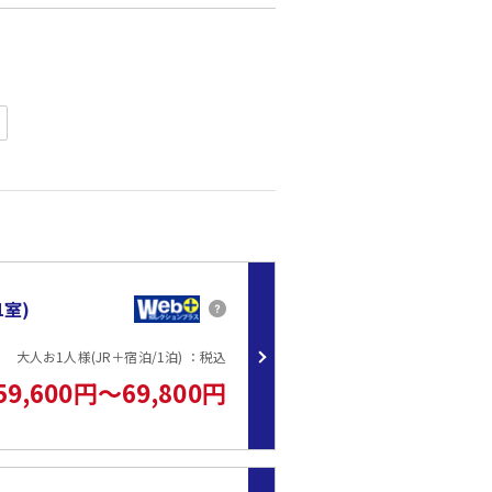
内旅行特集
室)
大人お1人様(JR＋宿泊/1泊) ：税込
59,600円～69,800円