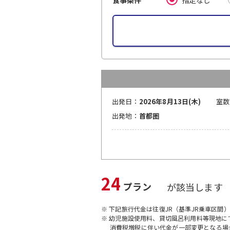
食事条件
出発日：
2026年8月13日(木)
室数
出発地：
首都圏
24
プラン
が該当します
※ 下記旅行代金は往復JR（基準JR乗車区間
※ 幼児施設使用料、貸切風呂利用料等現地
消費税増税に伴い代金が一部変更となる場