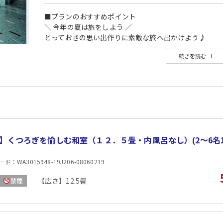
■プランのおすすめポイント
＼ 今年の夏は旅をしよう ／
とっておきの思い出作りに素敵な旅へ出かけよう♪
詳しくはこちら ⇒
【2026年】夏休み・お盆おすすめ国
続きを読む
■夕食
場所:
その他（食事処または広間）
内容:
和会席
■朝食
場所:
】くつろぎを愉しむ和室（１２．５畳・内風呂なし）(2〜6名1
その他（食事処または広間）
内容:
：WA3015948-19J206-08060219
ビュッフェ又は朝御膳
【広さ】12.5畳
禁煙