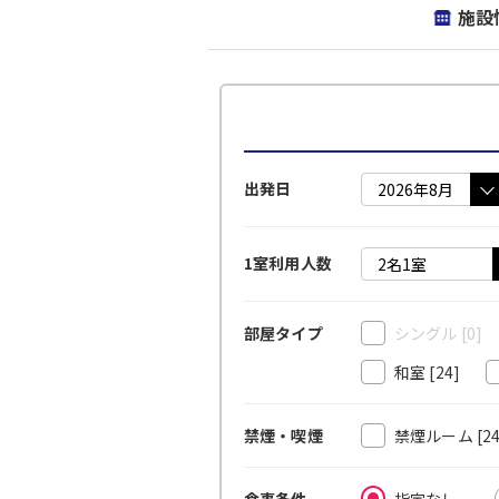
施設
出発日
1室利用人数
シングル
[0]
部屋タイプ
和室
[24]
禁煙ルーム
[2
禁煙・喫煙
指定なし