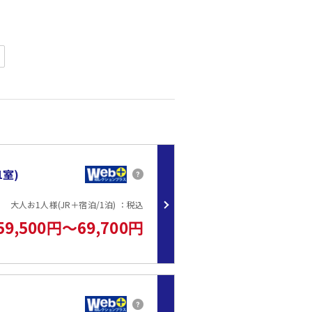
ん。
室)
大人お1人様(JR＋宿泊/1泊) ：税込
59,500円～69,700円