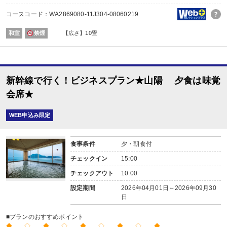
・エステを10％割引でご利用いただけます。
コースコード：WA2869080-11J304-08060219
■夕食
場所:
和室
禁煙
【広さ】10畳
その他（ダイニング）
内容:
和会席
【時間】17：30～ 最終開始時間19：00
■朝食
新幹線で行く！ビジネスプラン★山陽 夕食は味覚
場所:
その他（ダイニング）
会席★
内容:
ビュッフェ又は和朝食 ※お選びいただけません。
WEB申込み限定
【時間】7：00～ 最終開始時間9：00
食事条件
夕・朝食付
チェックイン
15:00
チェックアウト
10:00
設定期間
2026年04月01日～2026年09月30
日
■プランのおすすめポイント
◆ ◇ ◆ ◇ ◆ ◇ ◆ ◇ ◆