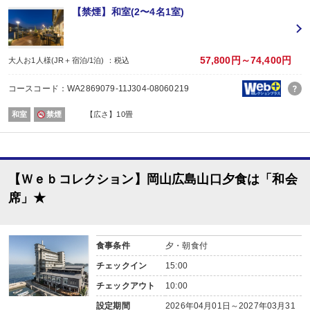
旅行プランをお申し込み後、予約内容変更・人数変更・キャンセルされた場合
【禁煙】和室(2〜4名1室)
おとな・こども共、有料人員の方がポイント対象です。（添寝幼児は対象外）
【お楽しみメニュー】
・姉妹館「景勝館 漣亭」との湯めぐりをお楽しみいただけます。
57,800円～74,400円
大人お1人様(JR＋宿泊/1泊) ：税込
・エステを10％割引でご利用いただけます。
コースコード：WA2869079-11J304-08060219
■夕食
場所:
和室
禁煙
【広さ】10畳
その他（ダイニング）
内容:
味覚会席
【時間】17：30～ 最終開始時間19：00
■朝食
【Ｗｅｂコレクション】岡山広島山口夕食は「和会
場所:
その他（ダイニング）
席」★
内容:
ビュッフェ又は和朝食 ※お選びいただけません。
【時間】7：00～ 最終開始時間9：00
食事条件
夕・朝食付
チェックイン
15:00
チェックアウト
10:00
設定期間
2026年04月01日～2027年03月31