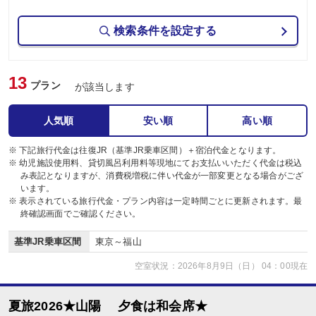
検索条件を設定する
13
プラン
が該当します
人気順
安い順
高い順
※ 下記旅行代金は往復JR（基準JR乗車区間）＋宿泊代金となります。
※ 幼児施設使用料、貸切風呂利用料等現地にてお支払いいただく代金は税込
み表記となりますが、消費税増税に伴い代金が一部変更となる場合がござ
います。
※ 表示されている旅行代金・プラン内容は一定時間ごとに更新されます。最
終確認画面でご確認ください。
基準JR乗車区間
東京～福山
空室状況：2026年8月9日（日） 04：00現在
夏旅2026★山陽 夕食は和会席★