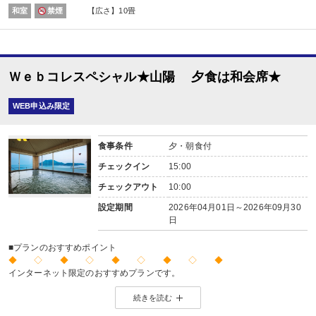
その他（ダイニング）
和室
禁煙
【広さ】10畳
内容:
ビュッフェ又は和朝食 ※お選びいただけません。
【時間】7：00～ 最終開始時間9：00
Ｗｅｂコレスペシャル★山陽 夕食は和会席★
WEB申込み限定
食事条件
夕・朝食付
チェックイン
15:00
チェックアウト
10:00
設定期間
2026年04月01日～2026年09月30
日
■プランのおすすめポイント
◆ ◇ ◆ ◇ ◆ ◇ ◆ ◇ ◆
インターネット限定のおすすめプランです。
※店頭・電話・メールでのお問合せや申込みは出来ません。
続きを読む
◆ ◇ ◆ ◇ ◆ ◇ ◆ ◇ ◆