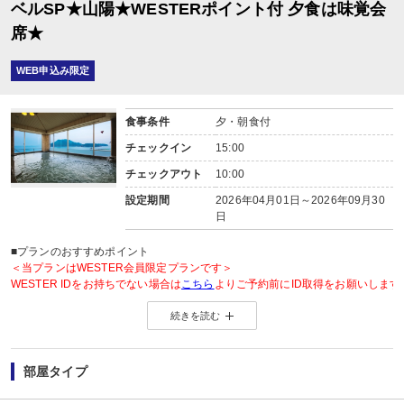
ベルSP★山陽★WESTERポイント付 夕食は味覚会
席★
WEB申込み限定
食事条件
夕・朝食付
チェックイン
15:00
チェックアウト
10:00
設定期間
2026年04月01日～2026年09月30
日
■プランのおすすめポイント
＜当プランはWESTER会員限定プランです＞
WESTER IDをお持ちでない場合は
こちら
よりご予約前にID取得をお願いします
続きを読む
◆WESTER会員様に「もらってうれしい」WESTERポイント2倍◆
＜WESTERポイントについて＞
旅行プラン利用分のWESTERポイント(通常)と同数分のWESTERポイント(期
部屋タイプ
WESTERポイント(期間・用途限定)は、ご旅行出発月の翌々月初旬の付与(
WESTERポイントの後付けはできません。