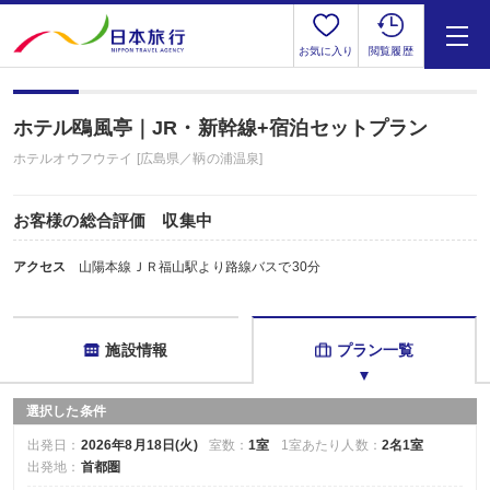
お気に入り
閲覧履歴
ホテル鴎風亭｜JR・新幹線+宿泊セットプラン
ホテルオウフウテイ [広島県／鞆の浦温泉]
お客様の総合評価 収集中
アクセス
山陽本線ＪＲ福山駅より路線バスで30分
施設情報
プラン一覧
選択した条件
出発日：
2026年8月18日(火)
室数：
1室
1室あたり人数：
2名1室
出発地：
首都圏