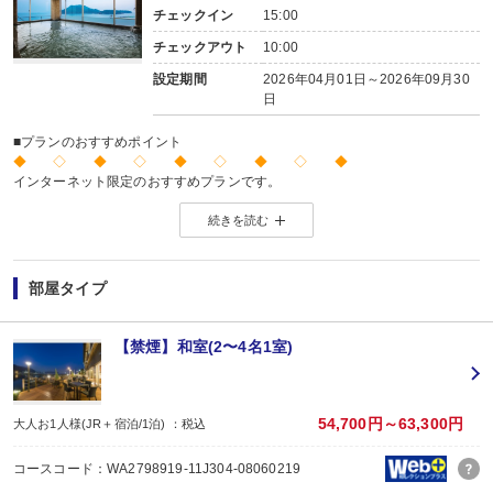
チェックイン
15:00
チェックアウト
10:00
設定期間
2026年04月01日～2026年09月30
日
■プランのおすすめポイント
◆ ◇ ◆ ◇ ◆ ◇ ◆ ◇ ◆
インターネット限定のおすすめプランです。
※店頭・電話・メールでのお問合せや申込みは出来ません。
続きを読む
◆ ◇ ◆ ◇ ◆ ◇ ◆ ◇ ◆
【お楽しみメニュー】
・姉妹館「景勝館 漣亭」との湯めぐりをお楽しみいただけます。
部屋タイプ
・エステを10％割引でご利用いただけます。
■夕食
【禁煙】和室(2〜4名1室)
場所:
その他（ダイニング）
内容:
和会席
54,700円～63,300円
大人お1人様(JR＋宿泊/1泊) ：税込
【時間】17：30～ 最終開始時間19：00
■朝食
コースコード：WA2798919-11J304-08060219
場所: