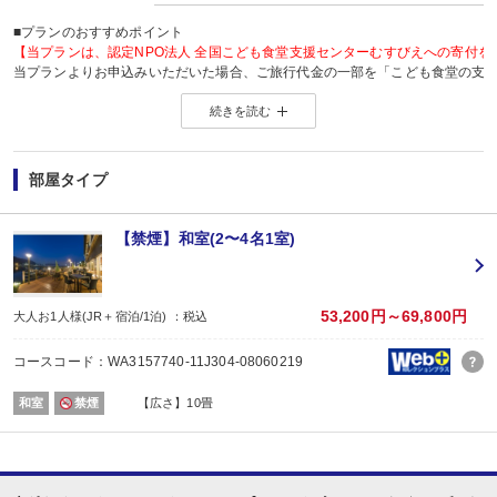
■プランのおすすめポイント
【当プランは、認定NPO法人 全国こども食堂支援センターむすびえへの寄付を
当プランよりお申込みいただいた場合、ご旅行代金の一部を「こども食堂の支
支援団体「 認定NPO法人 全国こども食堂支援センターむすびえ 」へ寄付いた
続きを読む
旅の思い出を作るとともに、あなたのご旅行で多くの子どもが笑顔で過ごせる
詳しくは、こちら →
夏のチャリティプランページ
部屋タイプ
■夕食
場所:
その他（ダイニング）
【禁煙】和室(2〜4名1室)
内容:
和会席
【時間】17：30～ 最終開始時間19：00
■朝食
53,200円～69,800円
大人お1人様(JR＋宿泊/1泊) ：税込
場所:
その他（ダイニング）
コースコード：WA3157740-11J304-08060219
内容:
ビュッフェ又は和朝食 ※お選びいただけません。
和室
禁煙
【広さ】10畳
【時間】7：00～ 最終開始時間9：00