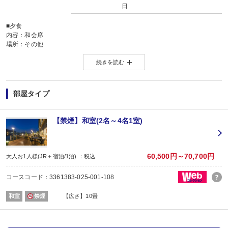
日
■
夕食
内容：和会席
場所：その他
ダイニング
続きを読む
１７：３０～ 最終開始１９：００
■
朝食
内容：ビュッフェ又は和朝食
※お選びいただけません
部屋タイプ
場所：その他
ダイニング
７：００～ 最終開始９：００
【禁煙】和室(2名～4名1室)
60,500円～70,700円
大人お1人様(JR＋宿泊/1泊) ：税込
コースコード：3361383-025-001-108
和室
禁煙
【広さ】10畳