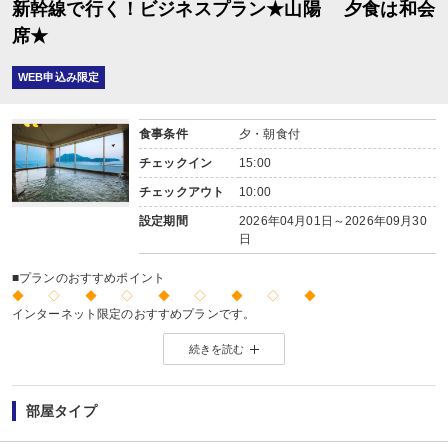
新幹線で行く！ビジネスプラン★山陽 夕食は和会
席★
WEB申込み限定
食事条件
夕・朝食付
チェックイン
15:00
チェックアウト
10:00
設定期間
2026年04月01日～2026年09月30
日
■プランのおすすめポイント
◆ ◇ ◆ ◇ ◆ ◇ ◆ ◇ ◆
インターネット限定のおすすめプランです。
※店頭・電話・メールでのお問合せや申込みは出来ません。
続きを読む
◆ ◇ ◆ ◇ ◆ ◇ ◆ ◇ ◆
【お楽しみメニュー】
・姉妹館「景勝館 漣亭」との湯めぐりをお楽しみいただけます。
部屋タイプ
・エステを10％割引でご利用いただけます。