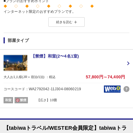
■プランのおすすめポイント
◆ ◇ ◆ ◇ ◆ ◇ ◆ ◇ ◆
インターネット限定のおすすめプランです。
※店頭・電話・メールでのお問合せや申込みは出来ません。
続きを読む
◆ ◇ ◆ ◇ ◆ ◇ ◆ ◇ ◆
【お楽しみメニュー】
・姉妹館「景勝館 漣亭」との湯めぐりをお楽しみいただけます。
部屋タイプ
・エステを10％割引でご利用いただけます。
■夕食
【禁煙】和室(2〜4名1室)
場所:
その他（ダイニング）
内容:
味覚会席
57,800円～74,400円
大人お1人様(JR＋宿泊/1泊) ：税込
【時間】17：30～ 最終開始時間19：00
■朝食
コースコード：WA2792042-11J304-08060219
場所:
その他（ダイニング）
和室
禁煙
【広さ】10畳
内容:
ビュッフェ又は和朝食 ※お選びいただけません。
【時間】7：00～ 最終開始時間9：00
【tabiwaトラベル/WESTER会員限定】tabiwaトラ