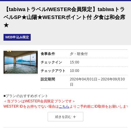
【tabiwaトラベル/WESTER会員限定】tabiwaトラ
ベルSP★山陽★WESTERポイント付 夕食は和会席
★
WEB申込み限定
食事条件
夕・朝食付
チェックイン
15:00
チェックアウト
10:00
設定期間
2026年04月01日～2026年09月30
日
■プランのおすすめポイント
＜当プランはWESTER会員限定プランです＞
WESTER IDをお持ちでない場合は
こちら
よりご予約前にID取得をお願いします
続きを読む
◆WESTER会員様に「もらってうれしい」WESTERポイント2倍◆
＜WESTERポイントについて＞