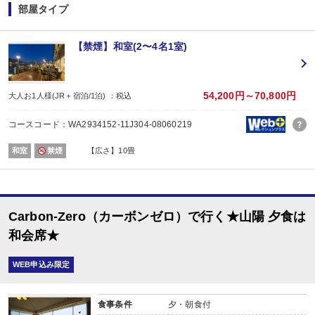
旅行プラン利用分のWESTERポイント(通常)と同数分のWESTERポイント(期
部屋タイプ
WESTERポイント(期間・用途限定)は、ご旅行出発月の翌々月初旬の付与(
WESTERポイントの後付けはできません。
旅行プランをお申し込み後、予約内容変更・人数変更・キャンセルされた場合
【禁煙】和室(2〜4名1室)
おとな・こども共、有料人員の方がポイント対象です。（添寝幼児は対象外）
■夕食
場所:
その他（ダイニング）
54,200円～70,800円
大人お1人様(JR＋宿泊/1泊) ：税込
内容:
和会席
コースコード：WA2934152-11J304-08060219
【時間】17：30～ 最終開始時間19：00
■朝食
和室
禁煙
【広さ】10畳
場所:
その他（ダイニング）
内容:
ビュッフェ又は和朝食 ※お選びいただけません。
【時間】7：00～ 最終開始時間9：00
Carbon-Zero（カーボンゼロ）で行く★山陽 夕食は
和会席★
WEB申込み限定
食事条件
夕・朝食付