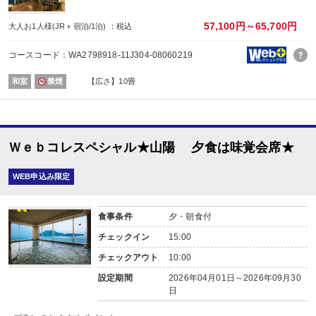
内容:
味覚会席
57,100円～65,700円
大人お1人様(JR＋宿泊/1泊) ：税込
【時間】17：30～ 最終開始時間19：00
■朝食
コースコード：WA2798918-11J304-08060219
場所:
その他（ダイニング）
和室
禁煙
【広さ】10畳
内容:
ビュッフェ又は和朝食 ※お選びいただけません。
【時間】7：00～ 最終開始時間9：00
Ｗｅｂコレスペシャル★山陽 夕食は味覚会席★
WEB申込み限定
食事条件
夕・朝食付
チェックイン
15:00
チェックアウト
10:00
設定期間
2026年04月01日～2026年09月30
日