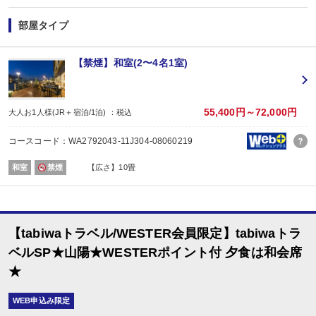
【お楽しみメニュー】
・姉妹館「景勝館 漣亭」との湯めぐりをお楽しみいただけます。
部屋タイプ
・エステを10％割引でご利用いただけます。
■夕食
【禁煙】和室(2〜4名1室)
場所:
その他（ダイニング）
内容:
和会席
55,400円～72,000円
大人お1人様(JR＋宿泊/1泊) ：税込
【時間】17：30～ 最終開始時間19：00
■朝食
コースコード：WA2792043-11J304-08060219
場所:
その他（ダイニング）
和室
禁煙
【広さ】10畳
内容:
ビュッフェ又は和朝食 ※お選びいただけません。
【時間】7：00～ 最終開始時間9：00
【tabiwaトラベル/WESTER会員限定】tabiwaトラ
ベルSP★山陽★WESTERポイント付 夕食は和会席
★
WEB申込み限定