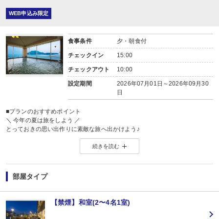
WEB申込み限定
食事条件
夕・朝食付
チェックイン
15:00
チェックアウト
10:00
設定期間
2026年07月01日～2026年09月30
日
■プランのおすすめポイント
＼ 今年の夏は旅をしよう ／
とっておきの思い出作りに素敵な旅へ出かけよう♪
詳しくはこちら ⇒
【2026年】夏休み・お盆おすすめ国内旅行特集
続きを読む
■夕食
場所:
その他（ダイニング）
部屋タイプ
内容:
和会席
【時間】17：30～ 最終開始時間19：00
【禁煙】和室(2〜4名1室)
■朝食
場所: