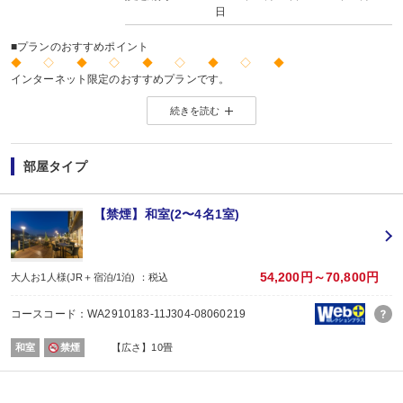
日
■プランのおすすめポイント
◆ ◇ ◆ ◇ ◆ ◇ ◆ ◇ ◆
インターネット限定のおすすめプランです。
※店頭・電話・メールでのお問合せや申込みは出来ません。
続きを読む
◆ ◇ ◆ ◇ ◆ ◇ ◆ ◇ ◆
■夕食
場所:
部屋タイプ
その他（ダイニング）
内容:
和会席
【禁煙】和室(2〜4名1室)
【時間】17：30～ 最終開始時間19：00
■朝食
場所:
その他（ダイニング）
54,200円～70,800円
大人お1人様(JR＋宿泊/1泊) ：税込
内容:
ビュッフェ又は和朝食 ※お選びいただけません。
コースコード：WA2910183-11J304-08060219
【時間】7：00～ 最終開始時間9：00
和室
禁煙
【広さ】10畳