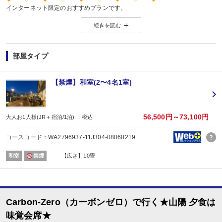
インターネット限定のおすすめプランです。
※店頭・電話・メールでのお問合せや申込みは出来ません。
続きを読む
◆ ◇ ◆ ◇ ◆ ◇ ◆ ◇ ◆
【お楽しみメニュー】
・姉妹館「景勝館 漣亭」との湯めぐりをお楽しみいただけます。
部屋タイプ
・エステを10％割引でご利用いただけます。
■夕食
【禁煙】和室(2〜4名1室)
場所:
その他（ダイニング）
内容:
味覚会席
56,500円～73,100円
大人お1人様(JR＋宿泊/1泊) ：税込
【時間】17：30～ 最終開始時間19：00
■朝食
コースコード：WA2796937-11J304-08060219
場所:
その他（ダイニング）
和室
禁煙
【広さ】10畳
内容:
ビュッフェ又は和朝食 ※お選びいただけません。
【時間】7：00～ 最終開始時間9：00
Carbon-Zero（カーボンゼロ）で行く★山陽 夕食は
味覚会席★