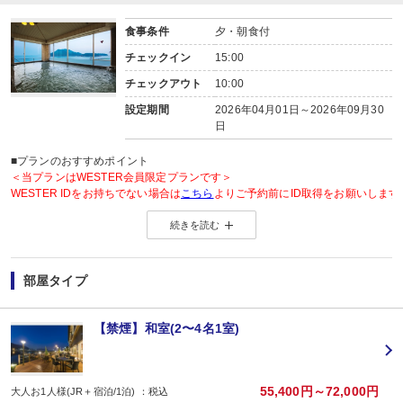
食事条件
夕・朝食付
チェックイン
15:00
チェックアウト
10:00
設定期間
2026年04月01日～2026年09月30
日
■プランのおすすめポイント
＜当プランはWESTER会員限定プランです＞
WESTER IDをお持ちでない場合は
こちら
よりご予約前にID取得をお願いします
続きを読む
◆WESTER会員様に「もらってうれしい」WESTERポイント2倍◆
＜WESTERポイントについて＞
旅行プラン利用分のWESTERポイント(通常)と同数分のWESTERポイント(期
部屋タイプ
WESTERポイント(期間・用途限定)は、ご旅行出発月の翌々月初旬の付与(
WESTERポイントの後付けはできません。
旅行プランをお申し込み後、予約内容変更・人数変更・キャンセルされた場合
【禁煙】和室(2〜4名1室)
おとな・こども共、有料人員の方がポイント対象です。（添寝幼児は対象外）
【お楽しみメニュー】
・姉妹館「景勝館 漣亭」との湯めぐりをお楽しみいただけます。
55,400円～72,000円
大人お1人様(JR＋宿泊/1泊) ：税込