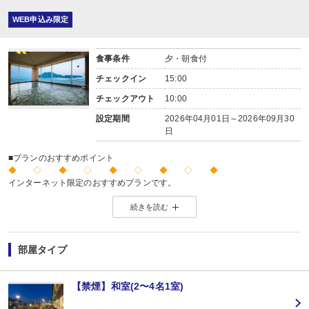
WEB申込み限定
食事条件
夕・朝食付
チェックイン
15:00
チェックアウト
10:00
設定期間
2026年04月01日～2026年09月30
日
■プランのおすすめポイント
◆ ◇ ◆ ◇ ◆ ◇ ◆ ◇ ◆
インターネット限定のおすすめプランです。
※店頭・電話・メールでのお問合せや申込みは出来ません。
続きを読む
◆ ◇ ◆ ◇ ◆ ◇ ◆ ◇ ◆
【お楽しみメニュー】
・姉妹館「景勝館 漣亭」との湯めぐりをお楽しみいただけます。
部屋タイプ
・エステを10％割引でご利用いただけます。
■夕食
【禁煙】和室(2〜4名1室)
場所:
その他（ダイニング）