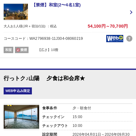
■夕食
【禁煙】和室(2〜4名1室)
場所:
その他（ダイニング）
内容:
和会席
54,100円～70,700円
大人お1人様(JR＋宿泊/1泊) ：税込
【時間】17：30～ 最終開始時間19：00
■朝食
コースコード：WA2796938-11J304-08060219
場所:
その他（ダイニング）
和室
禁煙
【広さ】10畳
内容:
ビュッフェ又は和朝食 ※お選びいただけません。
【時間】7：00～ 最終開始時間9：00
行っトク♪山陽 夕食は和会席★
WEB申込み限定
食事条件
夕・朝食付
チェックイン
15:00
チェックアウト
10:00
設定期間
2026年04月01日～2026年09月30