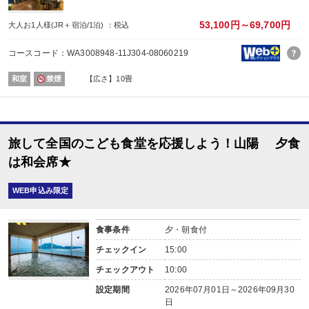
その他（ダイニング）
内容:
53,100円～69,700円
大人お1人様(JR＋宿泊/1泊) ：税込
ビュッフェ又は和朝食 ※お選びいただけません。
【時間】7：00～ 最終開始時間9：00
コースコード：WA3008948-11J304-08060219
和室
禁煙
【広さ】10畳
旅して全国のこども食堂を応援しよう！山陽 夕食
は和会席★
WEB申込み限定
食事条件
夕・朝食付
チェックイン
15:00
チェックアウト
10:00
設定期間
2026年07月01日～2026年09月30
日