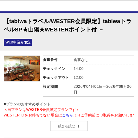
【tabiwaトラベル/WESTER会員限定】tabiwaトラ
ベルSP★山陽★WESTERポイント付 －
WEB申込み限定
食事条件
食事なし
チェックイン
14:00
チェックアウト
12:00
設定期間
2026年04月01日～2026年09月30
日
■プランのおすすめポイント
＜当プランはWESTER会員限定プランです＞
WESTER IDをお持ちでない場合は
こちら
よりご予約前にID取得をお願いします
続きを読む
◆WESTER会員様に「もらってうれしい」WESTERポイント2倍◆
＜WESTERポイントについて＞