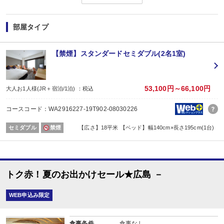
部屋タイプ
【禁煙】スタンダードセミダブル(2名1室)
53,100円～66,100円
大人お1人様(JR＋宿泊/1泊) ：税込
コースコード：WA2916227-19T902-08030226
セミダブル
禁煙
【広さ】18平米 【ベッド】幅140cm×長さ195cm(1台)
トク赤！夏のお出かけセール★広島 －
WEB申込み限定
食事条件
食事なし