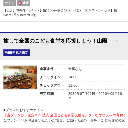
ツイン
禁煙
【広さ】26平米 【ベッド】幅110cm×長さ195cm(2台) 【エキストラベッド】幅
93cm×長さ190cm(1台)
旅して全国のこども食堂を応援しよう！山陽 －
WEB申込み限定
食事条件
食事なし
チェックイン
14:00
チェックアウト
12:00
設定期間
2026年07月01日～2026年09月30
日
■プランのおすすめポイント
【当プランは、認定NPO法人 全国こども食堂支援センターむすびえへの寄付を
当プランよりお申込みいただいた場合、ご旅行代金の一部を「こども食堂の支
支援団体「 認定NPO法人 全国こども食堂支援センターむすびえ 」へ寄付いた