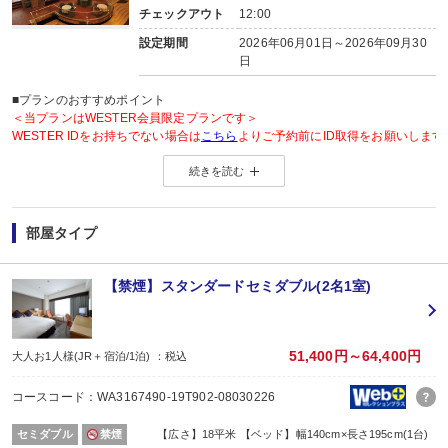
チェックアウト
12:00
設定期間
2026年06月01日～2026年09月30
日
■プランのおすすめポイント
＜当プランはWESTER会員限定プランです＞
WESTER IDをお持ちでない場合は
こちら
よりご予約前にID取得をお願いします
続きを読む
◆WESTER会員様に「もらってうれしい」WESTERポイント2倍◆
＜WESTERポイントについて＞
旅行プラン利用分のWESTERポイント(通常)と同数分のWESTERポイント(期
部屋タイプ
WESTERポイント(期間・用途限定)は、ご旅行出発月の翌々月初旬の付与(
WESTERポイントの後付けはできません。
旅行プランをお申し込み後、予約内容変更・人数変更・キャンセルされた場合
【禁煙】スタンダードセミダブル(2名1室)
おとな・こども共、有料人員の方がポイント対象です。（添寝幼児は対象外）
51,400円～64,400円
大人お1人様(JR＋宿泊/1泊) ：税込
コースコード：WA3167490-19T902-08030226
セミダブル
禁煙
【広さ】18平米 【ベッド】幅140cm×長さ195cm(1台)