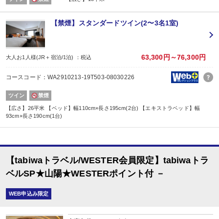
【禁煙】スタンダードツイン(2〜3名1室)
63,300円～76,300円
大人お1人様(JR＋宿泊/1泊) ：税込
コースコード：WA2910213-19T503-08030226
ツイン
禁煙
【広さ】26平米 【ベッド】幅110cm×長さ195cm(2台) 【エキストラベッド】幅
93cm×長さ190cm(1台)
【tabiwaトラベル/WESTER会員限定】tabiwaトラ
ベルSP★山陽★WESTERポイント付 －
WEB申込み限定