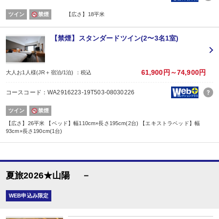
ツイン
禁煙
【広さ】18平米
【禁煙】スタンダードツイン(2〜3名1室)
61,900円～74,900円
大人お1人様(JR＋宿泊/1泊) ：税込
コースコード：WA2916223-19T503-08030226
ツイン
禁煙
【広さ】26平米 【ベッド】幅110cm×長さ195cm(2台) 【エキストラベッド】幅
93cm×長さ190cm(1台)
夏旅2026★山陽 －
WEB申込み限定