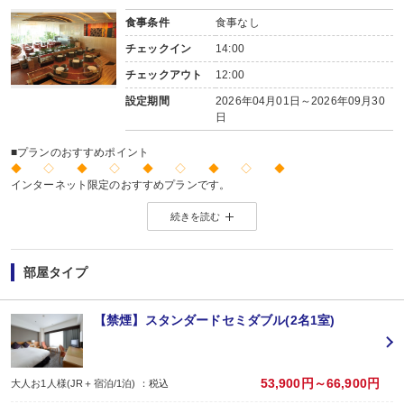
食事条件
食事なし
チェックイン
14:00
チェックアウト
12:00
設定期間
2026年04月01日～2026年09月30
日
■プランのおすすめポイント
◆ ◇ ◆ ◇ ◆ ◇ ◆ ◇ ◆
インターネット限定のおすすめプランです。
※店頭・電話・メールでのお問合せや申込みは出来ません。
続きを読む
◆ ◇ ◆ ◇ ◆ ◇ ◆ ◇ ◆
部屋タイプ
【禁煙】スタンダードセミダブル(2名1室)
53,900円～66,900円
大人お1人様(JR＋宿泊/1泊) ：税込