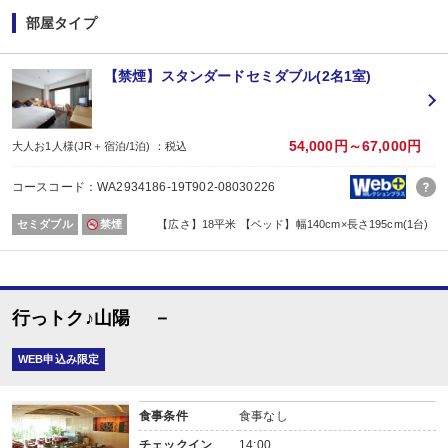
旅行プラン利用分のWESTERポイント(通常)と同数分のWESTERポイント(期
部屋タイプ
WESTERポイント(期間・用途限定)は、ご旅行出発月の翌々月初旬の付与(
WESTERポイントの後付けはできません。
旅行プランをお申し込み後、予約内容変更・人数変更・キャンセルされた場合
【禁煙】スタンダードセミダブル(2名1室)
おとな・こども共、有料人員の方がポイント対象です。（添寝幼児は対象外）
54,000円～67,000円
大人お1人様(JR＋宿泊/1泊) ：税込
コースコード：WA2934186-19T902-08030226
セミダブル
禁煙
【広さ】18平米 【ベッド】幅140cm×長さ195cm(1台)
行っトク♪山陽 －
WEB申込み限定
食事条件
食事なし
チェックイン
14:00