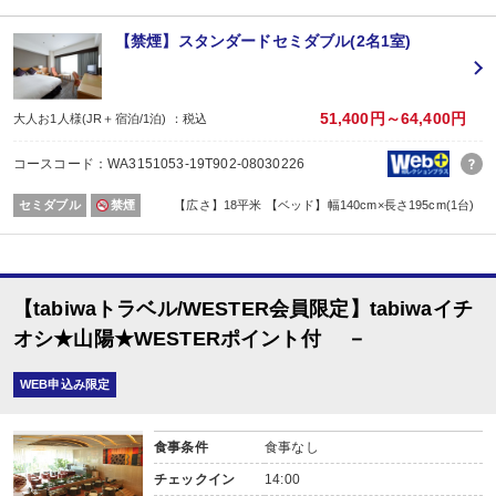
【禁煙】スタンダードセミダブル(2名1室)
51,400円～64,400円
大人お1人様(JR＋宿泊/1泊) ：税込
コースコード：WA3151053-19T902-08030226
セミダブル
禁煙
【広さ】18平米 【ベッド】幅140cm×長さ195cm(1台)
【tabiwaトラベル/WESTER会員限定】tabiwaイチ
オシ★山陽★WESTERポイント付 －
WEB申込み限定
食事条件
食事なし
チェックイン
14:00