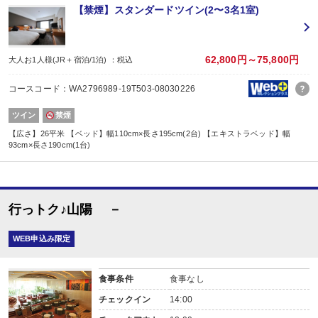
【禁煙】スタンダードツイン(2〜3名1室)
62,800円～75,800円
大人お1人様(JR＋宿泊/1泊) ：税込
コースコード：WA2796989-19T503-08030226
ツイン
禁煙
【広さ】26平米 【ベッド】幅110cm×長さ195cm(2台) 【エキストラベッド】幅
93cm×長さ190cm(1台)
行っトク♪山陽 －
WEB申込み限定
食事条件
食事なし
チェックイン
14:00