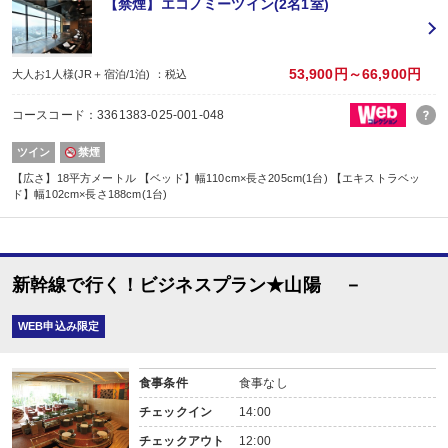
【禁煙】エコノミーツイン(2名1室)
53,900円～66,900円
大人お1人様(JR＋宿泊/1泊) ：税込
コースコード：3361383-025-001-048
ツイン
禁煙
【広さ】18平方メートル 【ベッド】幅110cm×長さ205cm(1台) 【エキストラベッ
ド】幅102cm×長さ188cm(1台)
新幹線で行く！ビジネスプラン★山陽 －
WEB申込み限定
食事条件
食事なし
チェックイン
14:00
チェックアウト
12:00