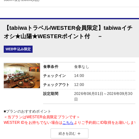
【tabiwaトラベル/WESTER会員限定】tabiwaイチ
オシ★山陽★WESTERポイント付 －
WEB申込み限定
食事条件
食事なし
チェックイン
14:00
チェックアウト
12:00
設定期間
2026年06月01日～2026年09月30
日
■プランのおすすめポイント
＜当プランはWESTER会員限定プランです＞
WESTER IDをお持ちでない場合は
こちら
よりご予約前にID取得をお願いします
続きを読む
◆WESTER会員様に「もらってうれしい」WESTERポイント2倍◆