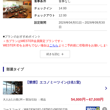
食事条件
食事なし
チェックイン
14:00
チェックアウト
12:00
設定期間
2026年04月01日～2026年09月30
日
■プランのおすすめポイント
＜当プランはWESTER会員限定プランです＞
WESTER IDをお持ちでない場合は
こちら
よりご予約前にID取得をお願いします
続きを読む
◆WESTER会員様に「もらってうれしい」WESTERポイント2倍◆
＜WESTERポイントについて＞
旅行プラン利用分のWESTERポイント(通常)と同数分のWESTERポイント(期
部屋タイプ
WESTERポイント(期間・用途限定)は、ご旅行出発月の翌々月初旬の付与(
WESTERポイントの後付けはできません。
旅行プランをお申し込み後、予約内容変更・人数変更・キャンセルされた場合
【禁煙】エコノミーツイン(2名1室)
おとな・こども共、有料人員の方がポイント対象です。（添寝幼児は対象外）
54,000円～67,000円
大人お1人様(JR＋宿泊/1泊) ：税込
コースコード：WA2934182-19T802-08030226