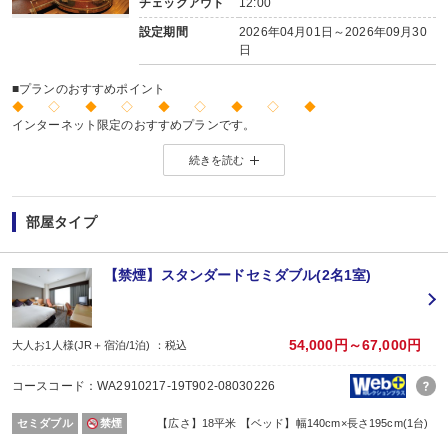
チェックアウト
12:00
設定期間
2026年04月01日～2026年09月30
日
■プランのおすすめポイント
◆ ◇ ◆ ◇ ◆ ◇ ◆ ◇ ◆
インターネット限定のおすすめプランです。
※店頭・電話・メールでのお問合せや申込みは出来ません。
続きを読む
◆ ◇ ◆ ◇ ◆ ◇ ◆ ◇ ◆
部屋タイプ
【禁煙】スタンダードセミダブル(2名1室)
54,000円～67,000円
大人お1人様(JR＋宿泊/1泊) ：税込
コースコード：WA2910217-19T902-08030226
セミダブル
禁煙
【広さ】18平米 【ベッド】幅140cm×長さ195cm(1台)