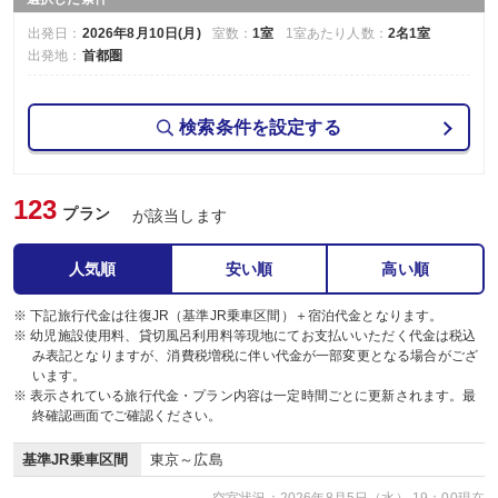
出発日：
2026年8月10日(月)
室数：
1室
1室あたり人数：
2名1室
出発地：
首都圏
検索条件を設定する
123
プラン
が該当します
人気順
安い順
高い順
※ 下記旅行代金は往復JR（基準JR乗車区間）＋宿泊代金となります。
※ 幼児施設使用料、貸切風呂利用料等現地にてお支払いいただく代金は税込
み表記となりますが、消費税増税に伴い代金が一部変更となる場合がござ
います。
※ 表示されている旅行代金・プラン内容は一定時間ごとに更新されます。最
終確認画面でご確認ください。
基準JR乗車区間
東京～広島