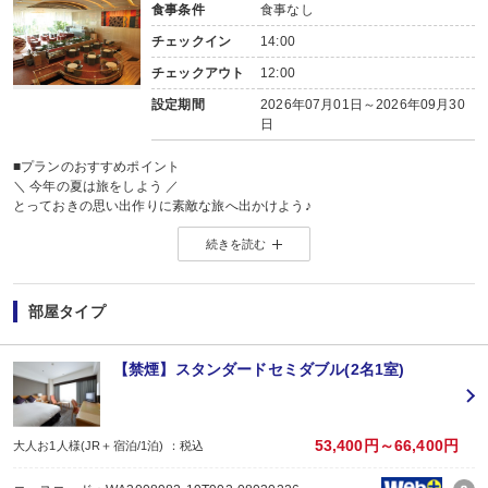
食事条件
食事なし
チェックイン
14:00
チェックアウト
12:00
設定期間
2026年07月01日～2026年09月30
日
■プランのおすすめポイント
＼ 今年の夏は旅をしよう ／
とっておきの思い出作りに素敵な旅へ出かけよう♪
詳しくはこちら ⇒
【2026年】夏休み・お盆おすすめ国内旅行特集
続きを読む
部屋タイプ
【禁煙】スタンダードセミダブル(2名1室)
53,400円～66,400円
大人お1人様(JR＋宿泊/1泊) ：税込