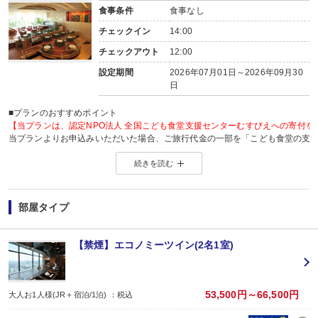
食事条件
食事なし
チェックイン
14:00
チェックアウト
12:00
設定期間
2026年07月01日～2026年09月30
日
■プランのおすすめポイント
【当プランは、認定NPO法人 全国こども食堂支援センターむすびえへの寄付を
当プランよりお申込みいただいた場合、ご旅行代金の一部を「こども食堂の支
支援団体「 認定NPO法人 全国こども食堂支援センターむすびえ 」へ寄付いた
続きを読む
旅の思い出を作るとともに、あなたのご旅行で多くの子どもが笑顔で過ごせる
詳しくは、こちら →
夏のチャリティプランページ
部屋タイプ
【禁煙】エコノミーツイン(2名1室)
53,500円～66,500円
大人お1人様(JR＋宿泊/1泊) ：税込