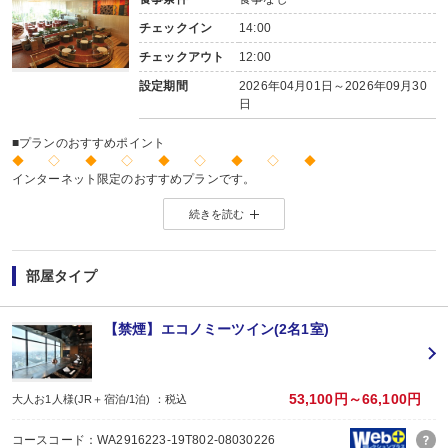
チェックイン
14:00
チェックアウト
12:00
設定期間
2026年04月01日～2026年09月30
日
■プランのおすすめポイント
◆ ◇ ◆ ◇ ◆ ◇ ◆ ◇ ◆
インターネット限定のおすすめプランです。
※店頭・電話・メールでのお問合せや申込みは出来ません。
続きを読む
◆ ◇ ◆ ◇ ◆ ◇ ◆ ◇ ◆
部屋タイプ
【禁煙】エコノミーツイン(2名1室)
53,100円～66,100円
大人お1人様(JR＋宿泊/1泊) ：税込
コースコード：WA2916223-19T802-08030226