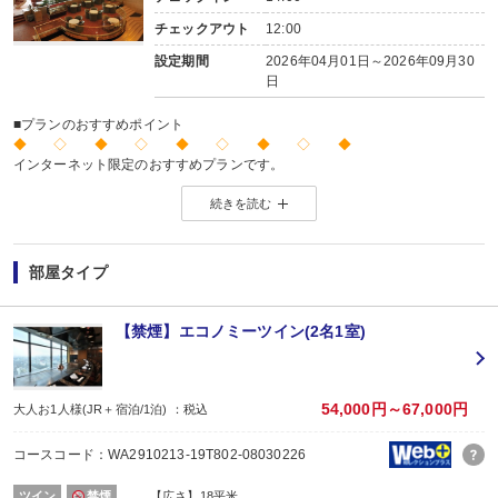
チェックアウト
12:00
設定期間
2026年04月01日～2026年09月30
日
■プランのおすすめポイント
◆ ◇ ◆ ◇ ◆ ◇ ◆ ◇ ◆
インターネット限定のおすすめプランです。
※店頭・電話・メールでのお問合せや申込みは出来ません。
続きを読む
◆ ◇ ◆ ◇ ◆ ◇ ◆ ◇ ◆
部屋タイプ
【禁煙】エコノミーツイン(2名1室)
54,000円～67,000円
大人お1人様(JR＋宿泊/1泊) ：税込
コースコード：WA2910213-19T802-08030226
ツイン
禁煙
【広さ】18平米