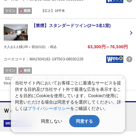
ツイン
禁煙
【広さ】18平米
【禁煙】スタンダードツイン(2〜3名1室)
63,300円～76,300円
大人お1人様(JR＋宿泊/1泊) ：税込
コースコード：WA2934182-19T503-08030226
ツイン
禁煙
【広さ】26平米 【ベッド】幅110cm×長さ195cm(2台) 【エキストラベッド】幅
当社サイト内においてお客様ごとに最適なサービスを提
93cm×長さ190cm(1台)
供する目的及び当社サイト外で最適な広告を表示するこ
とを目的にCookieを使用しています。Cookieの使用に
同意いただける場合は同意するを選択してください。詳
しくは
プライバシーポリシー
をご確認ください。
Ｗｅｂコレスペシャル★山陽 －
同意しない
同意する
WEB申込み限定