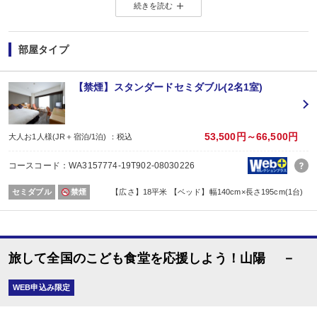
続きを読む
旅の思い出を作るとともに、あなたのご旅行で多くの子どもが笑顔で過ごせる
詳しくは、こちら →
夏のチャリティプランページ
部屋タイプ
【禁煙】スタンダードセミダブル(2名1室)
53,500円～66,500円
大人お1人様(JR＋宿泊/1泊) ：税込
コースコード：WA3157774-19T902-08030226
セミダブル
禁煙
【広さ】18平米 【ベッド】幅140cm×長さ195cm(1台)
旅して全国のこども食堂を応援しよう！山陽 －
WEB申込み限定