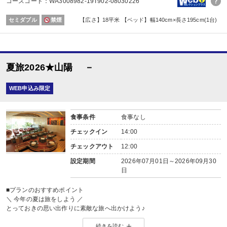
コースコード：WA3008982-19T902-08030226
セミダブル
禁煙
【広さ】18平米 【ベッド】幅140cm×長さ195cm(1台)
夏旅2026★山陽 －
WEB申込み限定
食事条件
食事なし
チェックイン
14:00
チェックアウト
12:00
設定期間
2026年07月01日～2026年09月30
日
■プランのおすすめポイント
＼ 今年の夏は旅をしよう ／
とっておきの思い出作りに素敵な旅へ出かけよう♪
詳しくはこちら ⇒
【2026年】夏休み・お盆おすすめ国内旅行特集
続きを読む