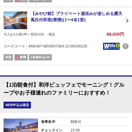
【みやび館】プライベート湯浴みが楽しめる露天
風呂付和室(禁煙)(1〜4名1室)
88,000円
大人お1人様(JR＋宿泊/1泊) ：税込
コースコード：KN0407-WS0007389-12-08030226
和室
禁煙
1名様申込OK
【1泊朝食付】和洋ビュッフェでモーニング！グル
ープやお子様連れのファミリーにおすすめ！
WEB申込み限定
食事条件
朝食付
チェックイン
15:00