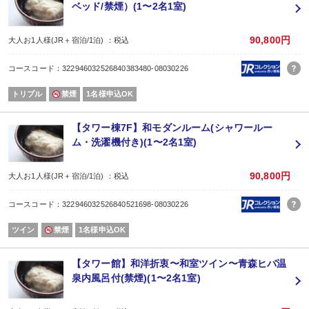
ベッド/禁煙）(1〜2名1室)
90,800円
大人お1人様(JR＋宿泊/1泊) ：税込
コースコード：322946032526840383480-08030226
トリプル
禁煙
1名様申込OK
【タワー棟7F】和モダンルーム(シャワールー
ム・洗濯機付き)(1〜2名1室)
90,800円
大人お1人様(JR＋宿泊/1泊) ：税込
コースコード：322946032526840521698-08030226
ツイン
禁煙
1名様申込OK
【タワー館】和洋折衷〜和室ツイン〜青森ヒバ温
泉内風呂付(禁煙)(1〜2名1室)