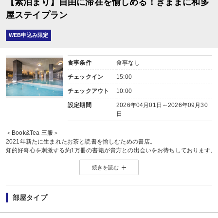
【素泊まり】自由に滞在を愉しめる！きままに和多
屋ステイプラン
WEB申込み限定
食事条件
食事なし
チェックイン
15:00
チェックアウト
10:00
設定期間
2026年04月01日～2026年09月30
日
＜Book&Tea 三服＞
2021年新たに生まれたお茶と読書を愉しむための書店。
知的好奇心を刺激する約1万冊の書籍が貴方との出会いをお待ちしております。
営業時間/8：00～22：00
続きを読む
※ご宿泊者の方はお席料は無料です。
＜副島園本店＞
一家相伝。
部屋タイプ
嬉野の地で100年超うれしの茶を栽培し四代続く茶農家、副島園の茶葉販売の
茶寮カウンターでは、希少茶葉をお客様の目の前でお淹れいたします。