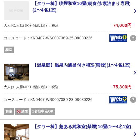
営業時間/10：00～19：00(ラストオーダー18：30)
【タワー棟】喫煙和室10畳(朝食付/素泊まり専用)
(2〜4名1室)
＜創香室体験＞
4種類のブレンドオイルと9種の天然の香原料を掛け合わせることっで、貴方だ
創香体験は事前のご予約が必要となりますので、宿にお問合せください。
74,000円
大人お1人様(JR＋宿泊/1泊) ：税込
ご参加は2名様～ 体験料はお1人様3,300円(税込)です。
コースコード：KN0407-WS0007389-25-08030226
＜副島園 the BAR＞
本格的なうれしの茶を楽しめる場所を作りたい、という想いから茶農家自ら茶寮＆
和室
洗練されたBAR空間で、お茶のことを知り尽くした茶農家が、お茶の旨味を存
営業時間/ 20：00～24：30(ラストオーダー24：00)
※毎週火曜日定休
【温泉郷】温泉内風呂付き和室(禁煙)(1〜4名1室)
＜大浴場＞
島根県「斐乃上温泉」、栃木県「喜連川温泉」と共に、「日本三大美肌の湯」
自家源泉から直接温泉を注いでおり、豊かなお湯でゆったりと疲れを癒してい
75,300円
大人お1人様(JR＋宿泊/1泊) ：税込
＜ご注意ください＞
コースコード：KN0407-WS0007389-23-08030226
■客室への移動は段差がございます。
■お車でご来館の場合は本館正面の駐車場をご利用ください。(宿泊者無料）
和室
禁煙
1名様申込OK
■翌日のチェックアウトが大変混み合いますので、ご宿泊日当日のご精算をお勧めい
■ご到着が20：00を過ぎる場合は先に寝具は敷かせて頂きます。
【タワー棟】趣ある純和室(禁煙)10畳(1〜4名1室)
【添い寝のお子様について】幼児（食事・布団なし）施設使用料1,100円現地