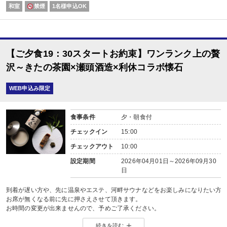
和室
禁煙
1名様申込OK
【ご夕食19：30スタートお約束】ワンランク上の贅
沢～きたの茶園×瀬頭酒造×利休コラボ懐石
WEB申込み限定
食事条件
夕・朝食付
チェックイン
15:00
チェックアウト
10:00
設定期間
2026年04月01日～2026年09月30
日
到着が遅い方や、先に温泉やエステ、河畔サウナなどをお楽しみになりたい方に
お席が無くなる前に先に押さえさせて頂きます。
お時間の変更が出来ませんので、予めご了承ください。
続きを読む
「きたの茶園(茶農家)」×「瀬頭酒造(酒蔵)」×「日本食利休」のコラボ懐石。