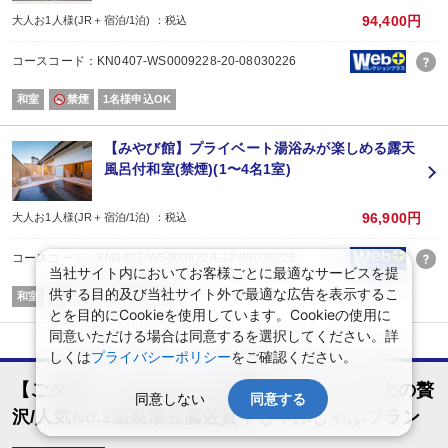
94,400円
大人お1人様(JR＋宿泊/1泊) ：税込
コースコード：KN0407-WS0009228-20-08030226
和室
禁煙
1名様申込OK
【みやび館】プライベート湯浴みが楽しめる露天
風呂付和室(禁煙)(1〜4名1室)
96,900円
大人お1人様(JR＋宿泊/1泊) ：税込
コースコード：KN0407-WS0009228-12-08030226
当社サイト内においてお客様ごとに最適なサービスを提
供する目的及び当社サイト外で最適な広告を表示するこ
和室
禁煙
1名様申込OK
とを目的にCookieを使用しています。Cookieの使用に
同意いただける場合は同意するを選択してください。詳
しくは
プライバシーポリシー
をご確認ください。
【ご夕食17：30スタートお約束】ワンランク上の贅
同意しない
同意する
沢/人気No.1温泉湯豆腐佐賀牛しゃぶしゃぶプラン