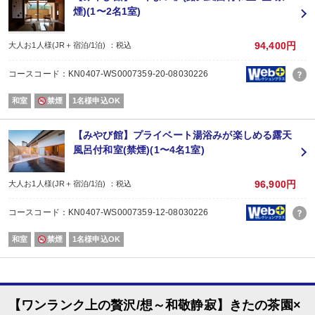
煙)(1〜2名1室)
94,400円
大人お1人様(JR＋宿泊/1泊) ：税込
コースコード：KN0407-WS0007359-20-08030226
和室
禁煙
1名様申込OK
【みやび館】プライベート湯浴みが楽しめる露天
風呂付和室(禁煙)(1〜4名1室)
96,900円
大人お1人様(JR＋宿泊/1泊) ：税込
コースコード：KN0407-WS0007359-12-08030226
和室
禁煙
1名様申込OK
【ワンランク上の贅沢/想～和敬静寂】きたの茶園×