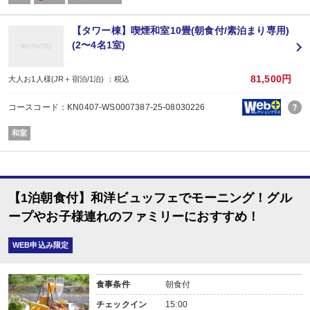
本格的なうれしの茶を楽しめる場所を作りたい、という想いから茶農家自ら茶寮＆
洗練されたBAR空間で、お茶のことを知り尽くした茶農家が、お茶の旨味を存
営業時間/ 20：00～24：30(ラストオーダー24：00)
【タワー棟】喫煙和室10畳(朝食付/素泊まり専用)
※毎週火曜日定休
(2〜4名1室)
＜大浴場＞
島根県「斐乃上温泉」、栃木県「喜連川温泉」と共に、「日本三大美肌の湯」
81,500円
大人お1人様(JR＋宿泊/1泊) ：税込
自家源泉から直接温泉を注いでおり、豊かなお湯でゆったりと疲れを癒してい
コースコード：KN0407-WS0007387-25-08030226
＜ご注意ください＞
■客室への移動は段差がございます。
和室
■お車でご来館の場合は本館正面の駐車場をご利用ください。(宿泊者無料）
■翌日のチェックアウトが大変混み合いますので、ご宿泊日当日のご精算をお勧めい
■ご到着が20：00を過ぎる場合は先に寝具は敷かせて頂きます。
【添い寝のお子様について】幼児（食事・布団なし）施設使用料1,100円現地
【1泊朝食付】和洋ビュッフェでモーニング！グル
ープやお子様連れのファミリーにおすすめ！
WEB申込み限定
食事条件
朝食付
チェックイン
15:00