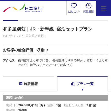
お気に入り
閲覧履歴
和多屋別荘｜JR・新幹線+宿泊セットプラン
わたやべっそう [佐賀県／嬉野]
お客様の総合評価 収集中
アクセス
福岡空港より車で80分、 長崎空港より車で40分 、嬉野ＩＣより車
で５分、嬉野バスセンターより徒歩15分
施設情報
プラン一覧
選択した条件
出発日：
2026年8月10日(月)
室数：
1室
1室あたり人数：
2名1室
出発地：
首都圏