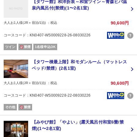
【タワー館】和洋折衷～和室ツイン～青森ヒバ温
泉内風呂付(禁煙)(1〜2名1室)
90,600円
大人お1人様(JR＋宿泊/1泊) ：税込
コースコード：KN0407-WS0009228-26-08030226
ツイン
禁煙
1名様申込OK
【タワー棟最上階】和モダンルーム（マットレス
ベッド/禁煙）(2名1室)
90,600円
大人お1人様(JR＋宿泊/1泊) ：税込
コースコード：KN0407-WS0009228-22-08030226
その他
禁煙
【みやび館】「やよい」(露天風呂付和室6畳/禁
煙)(1〜2名1室)