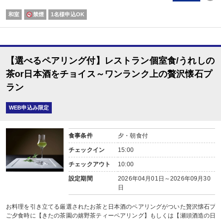
和室
禁煙
1名様申込OK
【選べるペアリング付】レストラン個室食/うれしの
茶or日本酒をチョイス～ワンランク上の贅沢懐石プ
ラン
WEB申込み限定
食事条件
夕・朝食付
チェックイン
15:00
チェックアウト
10:00
設定期間
2026年04月01日～2026年09月30
日
お料理を引き立てる厳選されたお茶と日本酒のペアリングがついた贅沢懐石プ
ご夕食時に【きたの茶園の嬉野茶ティーペアリング】もしくは【瀬頭酒造の日