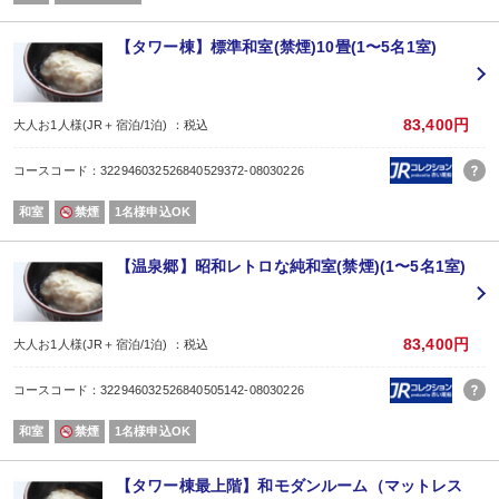
茶寮カウンターでは、希少茶葉をお客様の目の前でお淹れいたします。
営業時間/10：00〜19：00(ラストオーダー18：30)
＜大浴場＞
【タワー棟】標準和室(禁煙)10畳(1〜5名1室)
島根県「斐乃上温泉」、栃木県「喜連川温泉」と共に、「日本三大美肌の湯」
自家源泉から直接温泉を注いでおり、豊かなお湯でゆったりと疲れを癒してい
＜ご注意ください＞
・花鳥苑エリア/温泉郷エリア/みやび館エリア、及び大浴場は、EV設置がない
83,400円
大人お1人様(JR＋宿泊/1泊) ：税込
・無料送迎サービスを利用される場合は、事前予約が必要です。公式サイトア
・ご到着が20：00を過ぎる場合は先に寝具は敷かせて頂きます。
コースコード：322946032526840529372-08030226
和室
禁煙
1名様申込OK
【温泉郷】昭和レトロな純和室(禁煙)(1〜5名1室)
83,400円
大人お1人様(JR＋宿泊/1泊) ：税込
コースコード：322946032526840505142-08030226
和室
禁煙
1名様申込OK
【タワー棟最上階】和モダンルーム（マットレス