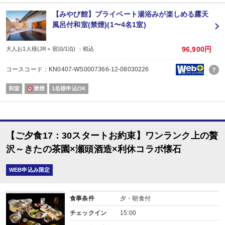
【みやび館】プライベート湯浴みが楽しめる露天
風呂付和室(禁煙)(1〜4名1室)
96,900円
大人お1人様(JR＋宿泊/1泊) ：税込
コースコード：KN0407-WS0007366-12-08030226
和室
禁煙
1名様申込OK
【ご夕食17：30スタートお約束】ワンランク上の贅
沢～きたの茶園×瀬頭酒造×利休コラボ懐石
WEB申込み限定
食事条件
夕・朝食付
チェックイン
15:00