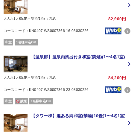
営業時間/17：30～22：00(ラストオーダー20：00)
ご希望のスタート時間をお知らせください。 ※19：00スタートは不可。
82,900円
大人お1人様(JR＋宿泊/1泊) ：税込
＜御献立一例＞
食前茶(酒)/八寸/吸物/造里/肉料理(佐賀牛)/食中茶/魚料理/御飯/汁物/香物/甘味/食
コースコード：KN0407-WS0007366-16-08030226
※現在提供中の詳しい内容については公式サイトレストランページでご確認く
※一品ずつご提供いたしますので2時間程かかります。
和室
1名様申込OK
＜ご朝食＞
(タワー館4～11階和室/12階/温泉郷和室にご宿泊の方)
【温泉郷】温泉内風呂付き和室(禁煙)(1〜4名1室)
広間「孔雀」にてバラエティーに富んだ和洋ブッフェをご用意いたします。
嬉野名物の温泉湯湯豆腐をはじめ、地元の新鮮野菜からフルーツも充実！
和食・洋食バランスよくお食事でき、お子様から大人なでご家族皆様で愉しめ
84,200円
大人お1人様(JR＋宿泊/1泊) ：税込
(11階和室ツイン/塩原/雲仙/みやび館露天風呂付和室/笹/桃にご宿泊の方)
BOOKS＆TEA 「三服」書店内にて 、三服モーニングをご提供いたします。
コースコード：KN0407-WS0007366-23-08030226
デリカテッセン「季設」よりお好みのサンドウィッチをお選び頂き、ピエール
読書を愉しみながら、スローな音楽に耳を傾けながら、静かに流れる時間の中
和室
禁煙
1名様申込OK
※和洋ブッフェに変更も可能でございます。希望される場合は事前に直接施設
【添い寝のお子様について】幼児（食事・布団なし）施設使用料1,100円現地
【タワー棟】趣ある純和室(禁煙)10畳(1〜4名1室)