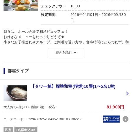
チェックアウト
10:00
設定期間
2026年04月01日～2026年09月30
日
朝食は、ホール会場で和洋ビュッフェ！
お好きなメニューをたっぷりどうぞ★
小さなお子様連れやグループ、ご到着が遅い方や、食事時間にとらわれず、和
和多屋別荘には、お食事以外にも滞在をお楽しみ頂ける様々な施設がございま
続きを読む
心行くまで、美肌の湯を愉しむのもよし、館内の施設を巡るのもよし、明日の
過ごし方は無限大です！
＜ご朝食＞
お食事会場『孔雀』にてバラエティーに富んだ和洋ブッフェをご用意いたしま
部屋タイプ
嬉野名物の温泉湯豆腐をはじめ、地元の新鮮野菜からフルーツも充実！
和食・洋食もバランスよくお食事でき、お子様から大人までご家族皆様で楽し
※ご朝食時間/7：00〜9：00
【タワー棟】標準和室(喫煙)10畳(1〜5名1室)
＜Book&Tea 三服＞
2021年新たに生まれたお茶と読書を愉しむための書店。
知的好奇心を刺激する約1万冊の書籍が貴方との出会いをお待ちしております。
営業時間/8：00〜22：00
81,900円
大人お1人様(JR＋宿泊/1泊) ：税込
※ご宿泊者の方はお席料は無料です。
＜副島園本店＞
コースコード：322946032526840529301-08030226
一家相伝。
嬉野の地で100年超うれしの茶を栽培し四代続く茶農家、副島園の茶葉販売の
和室
1名様申込OK