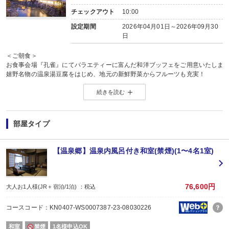
チェックアウト
10:00
設定期間
2026年04月01日～2026年09月30
日
＜ご朝食＞
お食事会場『孔雀』にてバラエティーに富んだ和洋ブッフェをご用意いたしま
嬉野名物の温泉湯豆腐をはじめ、地元の新鮮野菜からフルーツも充実！
和食・洋食もバランスよくお食事でき、お子様から大人までご家族皆様で楽し
続きを読む
※ご朝食時間/7：00～9：00
＜Book&Tea 三服＞
2021年新たに生まれたお茶と読書を愉しむための書店。
部屋タイプ
知的好奇心を刺激する約1万冊の書籍が貴方との出会いをお待ちしております。
営業時間/8：00～22：00
※ご宿泊者の方はお席料は無料です。
【温泉郷】温泉内風呂付き和室(禁煙)(1〜4名1室)
＜副島園本店＞
一家相伝。
嬉野の地で100年超うれしの茶を栽培し四代続く茶農家、副島園の茶葉販売の
76,600円
大人お1人様(JR＋宿泊/1泊) ：税込
茶寮カウンターでは、希少茶葉をお客様の目の前でお淹れいたします。
営業時間/10：00～19：00(ラストオーダー18：30)
コースコード：KN0407-WS0007387-23-08030226
＜副島園 the BAR＞
和室
禁煙
1名様申込OK