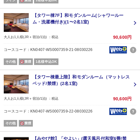
【タワー棟7F】和モダンルーム(シャワールー
ム・洗濯機付き)(1〜2名1室)
90,600円
大人お1人様(JR＋宿泊/1泊) ：税込
コースコード：KN0407-WS0007359-21-08030226
その他
禁煙
1名様申込OK
【タワー棟最上階】和モダンルーム（マットレス
ベッド/禁煙）(2名1室)
90,600円
大人お1人様(JR＋宿泊/1泊) ：税込
コースコード：KN0407-WS0007359-22-08030226
その他
禁煙
【みやび館】「やよい」(露天風呂付和室6畳/禁