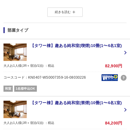
ワンランク上の贅沢懐石に合わせて、「ここでしか味わえない食事体験」。
続きを読む
ぜひ一度ご体感ください。
＜ご夕食＞
日本食「利休」の個室にてご用意致します。
部屋タイプ
5名様以上でご利用の場合は2席以上に分かれて頂く場合がございます。
同席を希望される場合はご相談ください。
お席に限りがございますので、ご希望に添えない場合もございます。
【タワー棟】趣ある純和室(喫煙)10畳(1〜4名1室)
＜夕食時間＞
17：30または19：30スタートの2部制となります。
ご希望のお時間をお知らせください。
82,900円
大人お1人様(JR＋宿泊/1泊) ：税込
お知らせがない場合は、当日空いているお時間でのご案内となります。
コースコード：KN0407-WS0007359-16-08030226
＜御献立一例＞
食前茶(酒)/八寸/吸物/造里/肉料理(佐賀牛)/食中茶/魚料理/御飯/汁物/香物/甘味/食
和室
1名様申込OK
＜ご朝食＞
広間「孔雀」にてバラエティーに富んだ和洋ブッフェ、または日本食「利休」に
【タワー棟】趣ある純和室(禁煙)10畳(1〜4名1室)
嬉野名物の温泉湯湯豆腐もお楽しみ頂けます。
4歳以上のお子様は、食なしでお申込みされた場合も、別途朝食代＠2,530が発
予めご了承ください。
84,200円
大人お1人様(JR＋宿泊/1泊) ：税込
(ご朝食営業時間)