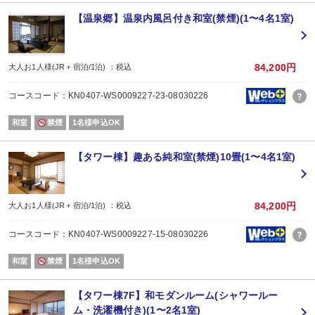
(利休懐石「想」sou)
食前茶(酒)/八寸/吸物/造里/肉料理/食中茶/魚料理/御飯/汁物/香物/甘味/食後茶
【温泉郷】温泉内風呂付き和室(禁煙)(1〜4名1室)
※季節や仕入れ状況により内容を変更致します。
※現在提供中の詳しい内容については公式サイトレストランページでご確認く
※小学生のお子様はお子様会席、未就学のお子様はワンプレート料理にてご用
大人の方と同内容を希望される場合は、大人の方としてお申込みください。
84,200円
大人お1人様(JR＋宿泊/1泊) ：税込
＜ご朝食＞
コースコード：KN0407-WS0009227-23-08030226
広間「孔雀」にてバラエティーに富んだ和洋ブッフェ、または日本食「利休」に
嬉野名物の温泉湯湯豆腐もお楽しみ頂けます。
和室
禁煙
1名様申込OK
(ご朝食営業時間)
7：00～9：30(9：00最終入場)
【タワー棟】趣ある純和室(禁煙)10畳(1〜4名1室)
【添い寝のお子様について】幼児（食事・布団なし）施設使用料1,100円現地
84,200円
大人お1人様(JR＋宿泊/1泊) ：税込
コースコード：KN0407-WS0009227-15-08030226
和室
禁煙
1名様申込OK
【タワー棟7F】和モダンルーム(シャワールー
ム・洗濯機付き)(1〜2名1室)