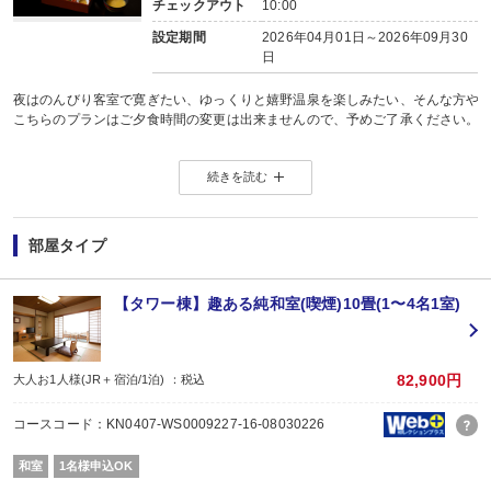
チェックアウト
10:00
設定期間
2026年04月01日～2026年09月30
日
夜はのんびり客室で寛ぎたい、ゆっくりと嬉野温泉を楽しみたい、そんな方や
こちらのプランはご夕食時間の変更は出来ませんので、予めご了承ください。
「きたの茶園(茶農家)」×「瀬頭酒造(酒蔵)」×「日本食利休」のコラボ懐石。
続きを読む
うれしの茶と日本酒をうまく取り入れ、ここでしか味わえない懐石に仕上げま
テーマは「和敬清寂」。
白磁の上に並ぶ新鮮な海の幸。
部屋タイプ
茶葉や酒粕を使用したソースと一緒に味わう地元野菜。
温泉水でじっくりと炊き上げた田代米。
佐賀の自然に育まれた高品質の佐賀牛。
【タワー棟】趣ある純和室(喫煙)10畳(1〜4名1室)
一品一品が繊細かつ美しさをたたえた、特別な日の会食にふさわしい贅沢なプ
＜ご夕食＞
日本食「利休」の個室にてご用意いたします。
82,900円
大人お1人様(JR＋宿泊/1泊) ：税込
5名様以上でご利用の場合は、2席以上に分かれて頂く場合がございます。予め
コースコード：KN0407-WS0009227-16-08030226
(ご夕食利用時間)
17：30～19：00（90分間のお席となります)
和室
1名様申込OK