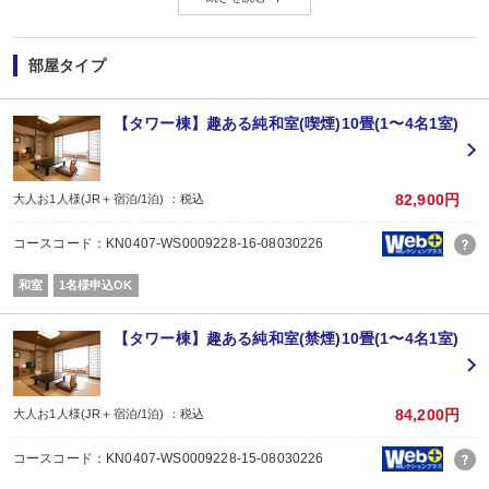
うれしの茶と日本酒をうまく取り入れ、ここでしか味わえない懐石に仕上げま
テーマは「和敬清寂」。
調和を大切にし、お互いを尊重し合う。
部屋タイプ
余計なものは足さない洗練された美しさ。
白磁の上に並ぶ新鮮な海の幸。
【タワー棟】趣ある純和室(喫煙)10畳(1〜4名1室)
茶葉や酒粕を使用したソースと一緒に味わう地元野菜。
温泉水でじっくりと炊き上げた田代米。
佐賀の自然に育まれた高品質の佐賀牛。
一品一品が繊細かつ美しさをたたえた、特別な日の会食にふさわしい贅沢なプ
82,900円
大人お1人様(JR＋宿泊/1泊) ：税込
＜ご夕食＞
コースコード：KN0407-WS0009228-16-08030226
日本食「利休」の個室にてご用意いたします。
5名様以上でご利用の場合は、2席以上に分かれて頂く場合がございます。予め
和室
1名様申込OK
(ご夕食利用時間)
19：30～21：00（90分間のお席となります)
【タワー棟】趣ある純和室(禁煙)10畳(1〜4名1室)
(利休懐石「想」sou)
食前茶(酒)/八寸/吸物/造里/肉料理/食中茶/魚料理/御飯/汁物/香物/甘味/食後茶
※小学生のお子様はお子様会席、未就学のお子様はワンプレート料理にてご用
84,200円
大人お1人様(JR＋宿泊/1泊) ：税込
大人の方と同内容を希望される場合は、大人の方としてお申込みください。
コースコード：KN0407-WS0009228-15-08030226
＜ご朝食＞