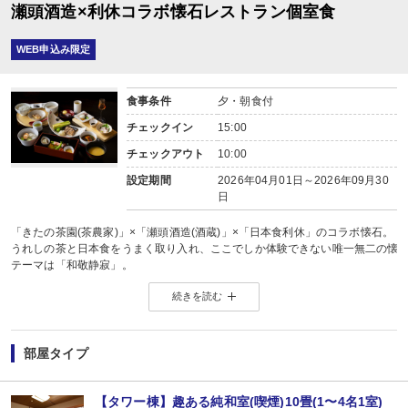
瀬頭酒造×利休コラボ懐石レストラン個室食
WEB申込み限定
食事条件
夕・朝食付
チェックイン
15:00
チェックアウト
10:00
設定期間
2026年04月01日～2026年09月30
日
「きたの茶園(茶農家)」×「瀬頭酒造(酒蔵)」×「日本食利休」のコラボ懐石。
うれしの茶と日本食をうまく取り入れ、ここでしか体験できない唯一無二の懐
テーマは「和敬静寂」。
調和を大切にし、お互いを尊重し合う。
続きを読む
余計なものは足さない洗練された美しさ。
＜ご夕食＞
日本食「利休」の個室にてご用意致します。
部屋タイプ
5名様以上でご利用の場合は2席以上に分かれて頂く場合がございます。
同席を希望される場合はご相談ください。
お席に限りがございますので、ご希望に添えない場合もございます。予めご了
【タワー棟】趣ある純和室(喫煙)10畳(1〜4名1室)