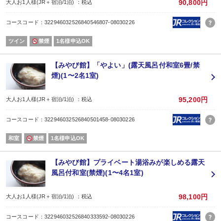
90,800円
大人お1人様(JR＋宿泊/1泊) ：税込
コースコード：322946032526840546807-08030226
ツイン
禁煙
1名様申込OK
【みやび館】「やよい」(露天風呂付和室6畳/禁
煙)(1〜2名1室)
95,200円
大人お1人様(JR＋宿泊/1泊) ：税込
コースコード：322946032526840501458-08030226
和室
禁煙
1名様申込OK
【みやび館】プライベート湯浴みが楽しめる露天
風呂付和室(禁煙)(1〜4名1室)
98,100円
大人お1人様(JR＋宿泊/1泊) ：税込
コースコード：322946032526840333592-08030226