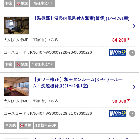
広間「孔雀」にてバラエティーに富んだ和洋ブッフェ、または日本食「利休」に
和室
禁煙
1名様申込OK
嬉野名物の温泉湯湯豆腐もお楽しみ頂けます。
(ご朝食営業時間)
【温泉郷】温泉内風呂付き和室(禁煙)(1〜4名1室)
7：00～9：30(9：00最終入場)
【添い寝のお子様について】幼児（食事・布団なし）施設使用料1,100円現地
84,200円
大人お1人様(JR＋宿泊/1泊) ：税込
コースコード：KN0407-WS0009228-23-08030226
和室
禁煙
1名様申込OK
【タワー棟7F】和モダンルーム(シャワールー
ム・洗濯機付き)(1〜2名1室)
90,600円
大人お1人様(JR＋宿泊/1泊) ：税込
コースコード：KN0407-WS0009228-21-08030226
その他
禁煙
1名様申込OK