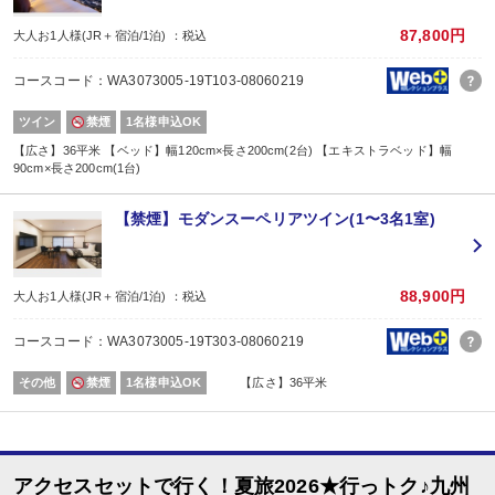
【ご案内】
87,800円
大人お1人様(JR＋宿泊/1泊) ：税込
■最終チェックインは20:00となります。
■お部屋は正ベッド2台＋エキストラベッド1台となります。
コースコード：WA3073005-19T103-08060219
【2名1室でご利用の場合】おとな1名＋こども1名OK♪
ツイン
禁煙
1名様申込OK
■2名1室ご利用の場合、
おとな1名＋こども1名ご利用でも、お子様はこども代金でOK♪
【広さ】36平米 【ベッド】幅120cm×長さ200cm(2台) 【エキストラベッド】幅
90cm×長さ200cm(1台)
※通常「おとな1名＋こども1名」で2名1室ご利用の場合、お子様はおとなと同
■夕食
場所:
【禁煙】モダンスーペリアツイン(1〜3名1室)
レストラン
内容:
※食材アレルギーがある場合は、ご予約日の翌日以降にお客様ご自身で宿泊施
■朝食
88,900円
大人お1人様(JR＋宿泊/1泊) ：税込
場所:
レストラン
コースコード：WA3073005-19T303-08060219
内容:
洋定食
その他
禁煙
1名様申込OK
【広さ】36平米
アクセスセットで行く！夏旅2026★行っトク♪九州