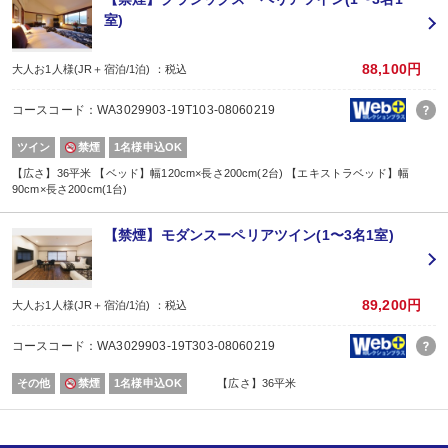
室)
【ご案内】
■最終チェックインは20:00となります。
■お部屋は正ベッド2台＋エキストラベッド1台となります。
88,100円
大人お1人様(JR＋宿泊/1泊) ：税込
【2名1室でご利用の場合】おとな1名＋こども1名OK♪
コースコード：WA3029903-19T103-08060219
■2名1室ご利用の場合、
おとな1名＋こども1名ご利用でも、お子様はこども代金でOK♪
ツイン
禁煙
1名様申込OK
※通常「おとな1名＋こども1名」で2名1室ご利用の場合、お子様はおとなと同
■夕食
【広さ】36平米 【ベッド】幅120cm×長さ200cm(2台) 【エキストラベッド】幅
90cm×長さ200cm(1台)
場所:
レストラン
内容:
【禁煙】モダンスーペリアツイン(1〜3名1室)
なお小麦、魚のアレルギーには対応できませんのでご了承ください。
■朝食
場所:
レストラン
89,200円
大人お1人様(JR＋宿泊/1泊) ：税込
内容:
洋定食
コースコード：WA3029903-19T303-08060219
その他
禁煙
1名様申込OK
【広さ】36平米