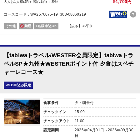
91,700円
大人お1人様(JR＋宿泊/1泊) ：税込
内容:
洋定食
コースコード：WA2576075-19T303-08060219
その他
禁煙
1名様申込OK
【広さ】36平米
【tabiwaトラベル/WESTER会員限定】tabiwaトラ
ベルSP★九州★WESTERポイント付 夕食はスペチ
ャーレコース★
WEB申込み限定
食事条件
夕・朝食付
チェックイン
15:00
チェックアウト
11:00
設定期間
2026年04月01日～2026年09月30
日