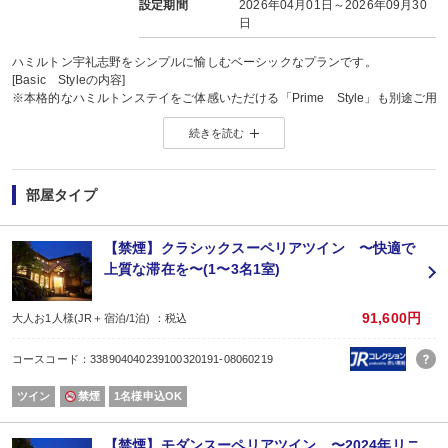
設定期間
2026年04月01日～2026年09月30
日
ハミルトン宇礼志野をシンプルに愉しむベーシックなプランです。
[Basic Styleの内容]
※本格的なハミルトンステイをご体感いただける「Prime Style」も別途ご用
●ご夕食 イタリアンの基本コース（Prime Styleは特別ディナー）
続きを読む
●ご朝食 洋食のセットメニュー
●チェックアウト 10時 （Prime Styleは11時）
●冷蔵庫のお飲物 有料 （Prime Styleは無料）
●客室着 浴衣 （Prime Styleは浴衣＋バスローブ）
部屋タイプ
こちらのプランは、遅いご夕食時間限定となります。
ご到着の遅い方や、夕食前に温泉やエステをゆっくりとご利用されたい方にお
ご夕食時間を限らせて頂きますので、お得な価格でご利用頂けます。
【禁煙】クラシックスーペリアツイン 〜快適で
＜施設のご案内＞
上質な滞在を〜(1〜3名1室)
(食事会場−リストランテTRE CORONE)
心の豊かさを実感できる—そんな場にふさわしい円熟されたレストラン。
時間を超えた古き良き時代の流れに包まれながらのディナーはドラマティックな空間
91,600円
大人お1人様(JR＋宿泊/1泊) ：税込
(バーハミルトン)
営業時間 17：00〜24：00 店休日/不定休(ホームページのお知らせをご覧く
コースコード：338904040239100320191-08060219
●夏のナチュラーレコース●
□一口のおもてなし
ツイン
禁煙
1名様申込OK
□活鮑とナスのカポナータ
□ウナギの白焼き アスパラガスと長いも添え
□とうもろこしとレモンチキンのラビオリ
【禁煙】モダンスーペリアツイン 〜2024年リニ