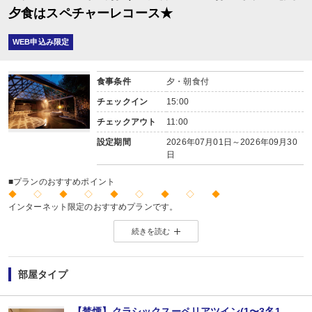
夕食はスペチャーレコース★
WEB申込み限定
食事条件
夕・朝食付
チェックイン
15:00
チェックアウト
11:00
設定期間
2026年07月01日～2026年09月30
日
■プランのおすすめポイント
◆ ◇ ◆ ◇ ◆ ◇ ◆ ◇ ◆
インターネット限定のおすすめプランです。
※店頭・電話・メールでのお問合せや申込みは出来ません。
続きを読む
◆ ◇ ◆ ◇ ◆ ◇ ◆ ◇ ◆
【お楽しみメニュー】
・記念日(誕生日・結婚記念日・ハネムーン)のお客様に、
夕食時のデザートを記念日バージョンにアレンジしてご用意(要事前予約)
部屋タイプ
※記念日の前後30日間が適応です。証明できるものをお持ちください。
※ご希望の場合は、予約条件入力の画面で該当の記念日内容をお選びくださ
※1名様1室でご利用の場合、誕生日以外は適用できません。
【禁煙】クラシックスーペリアツイン(1〜3名1