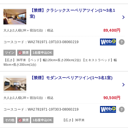
※ご希望の場合は、予約条件入力の画面で該当の記念日内容をお選びくださ
※1名様1室でご利用の場合、誕生日以外は適用できません。
【禁煙】クラシックスーペリアツイン(1〜3名1
室)
【ご案内】
■最終チェックインは20:00となります。
■お部屋は正ベッド2台＋エキストラベッド1台となります。
89,400円
大人お1人様(JR＋宿泊/1泊) ：税込
【2名1室でご利用の場合】おとな1名＋こども1名OK♪
コースコード：WA2781971-19T103-08060219
■2名1室ご利用の場合、
おとな1名＋こども1名ご利用でも、お子様はこども代金でOK♪
ツイン
禁煙
1名様申込OK
※通常「おとな1名＋こども1名」で2名1室ご利用の場合、お子様はおとなと同
■夕食
【広さ】36平米 【ベッド】幅120cm×長さ200cm(2台) 【エキストラベッド】幅
90cm×長さ200cm(1台)
場所:
レストラン
内容:
【禁煙】モダンスーペリアツイン(1〜3名1室)
スペチャーレコース
■朝食
場所:
レストラン
90,500円
大人お1人様(JR＋宿泊/1泊) ：税込
内容:
洋定食
コースコード：WA2781971-19T303-08060219
その他
禁煙
1名様申込OK
【広さ】36平米