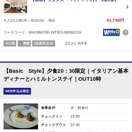
【2名1室でご利用の場合】おとな1名＋こども1名OK♪
■2名1室ご利用の場合、
おとな1名＋こども1名ご利用でも、お子様はこども代金でOK♪
※通常「おとな1名＋こども1名」で2名1室ご利用の場合、お子様はおとなと同
91,700円
大人お1人様(JR＋宿泊/1泊) ：税込
■夕食
場所:
コースコード：WA2866758-19T303-08060219
レストラン
内容:
その他
禁煙
1名様申込OK
【広さ】36平米
※食材アレルギーがある場合は、ご予約日の翌日以降にお客様ご自身で宿泊施
■朝食
場所:
レストラン
内容:
【Basic Style】夕食20：30限定｜イタリアン基本
洋定食
ディナーとハミルトンステイ｜OUT10時
WEB申込み限定
食事条件
夕・朝食付
チェックイン
15:00
チェックアウト
10:00