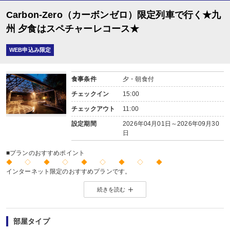
Carbon-Zero（カーボンゼロ）限定列車で行く★九
州 夕食はスペチャーレコース★
WEB申込み限定
食事条件
夕・朝食付
チェックイン
15:00
チェックアウト
11:00
設定期間
2026年04月01日～2026年09月30
日
■プランのおすすめポイント
◆ ◇ ◆ ◇ ◆ ◇ ◆ ◇ ◆
インターネット限定のおすすめプランです。
※店頭・電話・メールでのお問合せや申込みは出来ません。
続きを読む
◆ ◇ ◆ ◇ ◆ ◇ ◆ ◇ ◆
【お楽しみメニュー】
・記念日(誕生日・結婚記念日・ハネムーン)のお客様に、
夕食時のデザートを記念日バージョンにアレンジしてご用意(要事前予約)
部屋タイプ
※記念日の前後30日間が適応です。証明できるものをお持ちください。