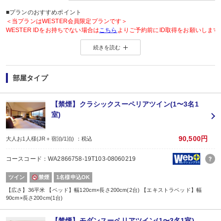
■プランのおすすめポイント
＜当プランはWESTER会員限定プランです＞
WESTER IDをお持ちでない場合は
こちら
よりご予約前にID取得をお願いします
続きを読む
◆WESTER会員様に「もらってうれしい」WESTERポイント2倍◆
＜WESTERポイントについて＞
旅行プラン利用分のWESTERポイント(通常)と同数分のWESTERポイント(期
部屋タイプ
WESTERポイント(期間・用途限定)は、ご旅行出発月の翌々月初旬の付与(
WESTERポイントの後付けはできません。
旅行プランをお申し込み後、予約内容変更・人数変更・キャンセルされた場合
【禁煙】クラシックスーペリアツイン(1〜3名1
おとな・こども共、有料人員の方がポイント対象です。（添寝幼児は対象外）
室)
【お楽しみメニュー】
・記念日(誕生日・結婚記念日・ハネムーン)のお客様に、
90,500円
大人お1人様(JR＋宿泊/1泊) ：税込
夕食時のデザートを記念日バージョンにアレンジしてご用意(要事前予約)
※記念日の前後30日間が適応です。証明できるものをお持ちください。
コースコード：WA2866758-19T103-08060219
※ご希望の場合は、予約条件入力の画面で該当の記念日内容をお選びくださ
※1名様1室でご利用の場合、誕生日以外は適用できません。
ツイン
禁煙
1名様申込OK
【ご案内】
【広さ】36平米 【ベッド】幅120cm×長さ200cm(2台) 【エキストラベッド】幅
90cm×長さ200cm(1台)
■最終チェックインは20:00となります。
■お部屋は正ベッド2台＋エキストラベッド1台となります。
【禁煙】モダンスーペリアツイン(1〜3名1室)