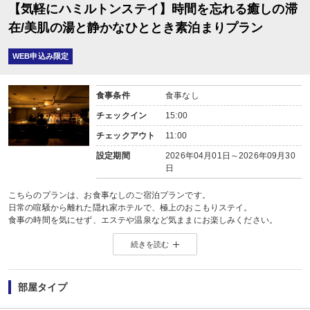
【気軽にハミルトンステイ】時間を忘れる癒しの滞
在/美肌の湯と静かなひととき素泊まりプラン
WEB申込み限定
食事条件
食事なし
チェックイン
15:00
チェックアウト
11:00
設定期間
2026年04月01日～2026年09月30
日
こちらのプランは、お食事なしのご宿泊プランです。
日常の喧騒から離れた隠れ家ホテルで、極上のおこもりステイ。
食事の時間を気にせず、エステや温泉など気ままにお楽しみください。
静かな時間の流れを感じる大人の社交場「バーハミルトン」のご利用もおすす
続きを読む
＜施設のご案内＞
（大浴場）
簀子を敷いて暖かみを出した大浴場は、行灯スタイルの照明や陶製タイルが大
部屋タイプ
営業時間/6：00～12：30 14：00～24：00