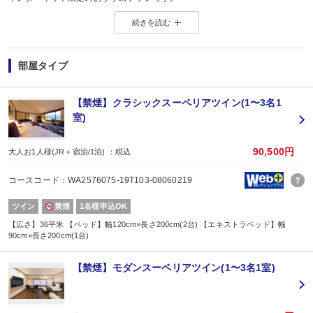
※店頭・電話・メールでのお問合せや申込みは出来ません。
続きを読む
◆ ◇ ◆ ◇ ◆ ◇ ◆ ◇ ◆
【お楽しみメニュー】
・記念日(誕生日・結婚記念日・ハネムーン)のお客様に、
夕食時のデザートを記念日バージョンにアレンジしてご用意(要事前予約)
部屋タイプ
※記念日の前後30日間が適応です。証明できるものをお持ちください。
※ご希望の場合は、予約条件入力の画面で該当の記念日内容をお選びくださ
※1名様1室でご利用の場合、誕生日以外は適用できません。
【禁煙】クラシックスーペリアツイン(1〜3名1
室)
【ご案内】
■最終チェックインは20:00となります。
■お部屋は正ベッド2台＋エキストラベッド1台となります。
90,500円
大人お1人様(JR＋宿泊/1泊) ：税込
【2名1室でご利用の場合】おとな1名＋こども1名OK♪
コースコード：WA2576075-19T103-08060219
■2名1室ご利用の場合、
おとな1名＋こども1名ご利用でも、お子様はこども代金でOK♪
ツイン
禁煙
1名様申込OK
※通常「おとな1名＋こども1名」で2名1室ご利用の場合、お子様はおとなと同
■夕食
【広さ】36平米 【ベッド】幅120cm×長さ200cm(2台) 【エキストラベッド】幅
90cm×長さ200cm(1台)
場所:
レストラン
内容:
【禁煙】モダンスーペリアツイン(1〜3名1室)
スペチャーレコース
■朝食
場所:
レストラン