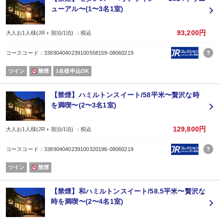
□旬魚のパデッラ
ューアル〜(1〜3名1室)
□国産牛ヒレ肉のグリル
□季節のおすすめデザート
□コーヒーまたは紅茶
93,200円
大人お1人様(JR＋宿泊/1泊) ：税込
※6月からの夏メニューです。
※当日の仕入れ状況により内容を変更いたします。画像はイメージです。内容
コースコード：338904040239100558159-08060219
※小学生のお子様はミニコース、未就学のお子様はワンプレートディナーをご
※ご夕食は、20：30スタート限定となります。お早いお席への変更はお受け出
ツイン
禁煙
1名様申込OK
●朝食●
□彩り野菜の健康サラダ テリーヌ添え
□本日の地卵料理 若楠ポークのハムステーキとソーセージ
【禁煙】ハミルトンスイート/58平米〜贅沢な時
□背振高原牧場直送ヨーグルト
を満喫〜(2〜3名1室)
□フルーツとマフィン
□特選モーニングブレッド
□季節のオーガニックジュース コーヒー 嬉野紅茶
129,800円
大人お1人様(JR＋宿泊/1泊) ：税込
※未就学〜小学生のお子様も大人の方と同内容となります。
コースコード：338904040239100320196-08060219
ツイン
禁煙
【禁煙】和ハミルトンスイート/58.5平米〜贅沢な
時を満喫〜(2〜4名1室)