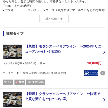
ゆったりと、贅沢な時間を愉しむ。本格的なハミルトンステイ。
[Prime Styleの内容]
●ご夕食 スペチャーレコース（佐賀牛やオマールエビなどの特選食材
●ご朝食 洋食のセットメニュー
続きを読む
●チェックアウト 11時
●冷蔵庫のお飲物 無料
●客室着 浴衣＋バスローブ
●特典 「モダンスーペリアルーム」を追加料金なしでご利用いただけます
部屋タイプ
※ご希望の方はご予約時に「モダンスーペリアルーム」をお
※客室の空き状況により、ご希望に添えない場合がございます
●その他 客室の少し特別なお菓子、少し特別な嬉野和紅茶
【禁煙】モダンスーペリアツイン 〜2024年リニ
こちらのプランは、遅いご夕食時間限定となります。
ューアル〜(1〜3名1室)
ご到着の遅い方や、夕食前に温泉やエステをご利用いただきたい方にお勧めで
ご夕食時間を限らせて頂きますので、お得な価格でご利用頂けます。
＜施設のご案内＞
96,000円
大人お1人様(JR＋宿泊/1泊) ：税込
(食事会場−リストランテTRE CORONE)
心の豊かさを実感できる—そんな場にふさわしい円熟されたリストランテ。
コースコード：338904029987010558159-08060219
「TRE CORONE(3つの王冠)」で、1人1人がそれぞれの“時”のストーリーを。
●夏のスペチャーレコース●
ツイン
禁煙
1名様申込OK
□一口のおもてなし
□活鮑とナスのカポナータ
□ウナギの白焼き アスパラガスと長いも添え
【禁煙】クラシックスーペリアツイン 〜快適で
□とうもろこしとレモンチキンのラビオリ
上質な滞在を〜(1〜3名1室)
□オマール海老と鮮魚のグラティナーレ
□特選佐賀牛ヒレ肉 旬野菜ソース