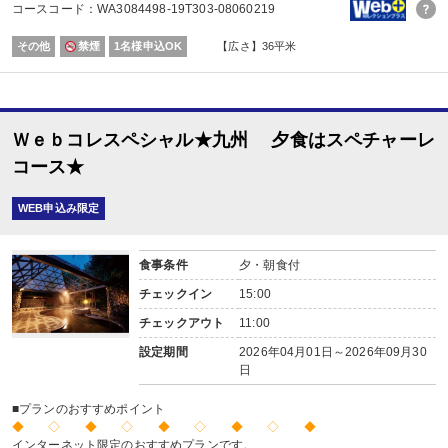
コースコード：WA3084498-19T303-08060219
レストラン
内容:
その他
禁煙
1名様申込OK
【広さ】36平米
なお小麦、魚のアレルギーには対応できませんのでご了承ください。
■朝食
場所:
レストラン
内容:
Ｗｅｂコレスペシャル★九州 夕食はスペチャーレ
洋定食
コース★
WEB申込み限定
食事条件
夕・朝食付
チェックイン
15:00
チェックアウト
11:00
設定期間
2026年04月01日～2026年09月30
日
■プランのおすすめポイント
◆ ◇ ◆ ◇ ◆ ◇ ◆ ◇ ◆
インターネット限定のおすすめプランです。