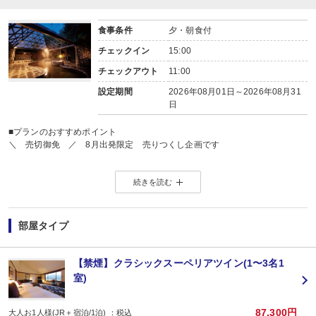
□季節のオーガニックジュース
□彩り野菜の健康サラダ テリーヌ添え
食事条件
夕・朝食付
□本日の地卵料理 若楠ポークのハムステーキとソーセージ
□背振高原牧場直送ヨーグルト
チェックイン
15:00
□フルーツとマフィン
チェックアウト
11:00
□特選モーニングブレッド
□コーヒーまたは嬉野紅茶
設定期間
2026年08月01日～2026年08月31
※未就学～小学生のお子様も大人の方と同内容になります。
日
添い寝幼児（食事・布団なし）につきまして施設使用料がかかります。※施設
■プランのおすすめポイント
＼ 売切御免 ／ 8月出発限定 売りつくし企画です
◆ ◇ ◆ ◇ ◆ ◇ ◆ ◇ ◆
続きを読む
インターネット限定のおすすめプランです。
※店頭・電話・メールでのお問合せや申込みは出来ません。
◆ ◇ ◆ ◇ ◆ ◇ ◆ ◇ ◆
【お楽しみメニュー】
部屋タイプ
・記念日(誕生日・結婚記念日・ハネムーン)のお客様に、
夕食時のデザートを記念日バージョンにアレンジしてご用意(要事前予約)
※記念日の前後30日間が適応です。証明できるものをお持ちください。
【禁煙】クラシックスーペリアツイン(1〜3名1
※ご希望の場合は、予約条件入力の画面で該当の記念日内容をお選びくださ
室)
※1名様1室でご利用の場合、誕生日以外は適用できません。
【ご案内】
87,300円
大人お1人様(JR＋宿泊/1泊) ：税込