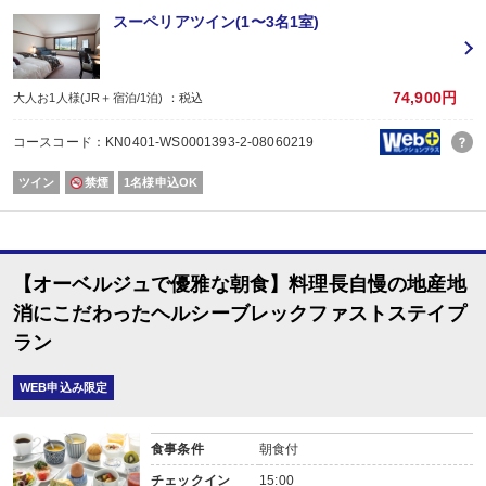
（庭園露天風呂）
スーペリアツイン(1〜3名1室)
和と洋を調和させてたピラミッド型の屋根が印象的な露天風呂。静かにそよぐ
営業時間/男性6：00～10：30 14：00～19：00 女性11：00～12：30 19：
（貸し切り露天「緑庵」）
74,900円
大人お1人様(JR＋宿泊/1泊) ：税込
緑美しい庭造りを愛でるかけ流しの露天風呂。ご家族やご友人でゆっくりと寛
先着順のご予約制となります。ご希望のお時間をお知らせください。
コースコード：KN0401-WS0001393-2-08060219
貸切料金/1室あたり（50分）2,000円（税別)
ツイン
禁煙
1名様申込OK
（バーハミルトン）
しっとりとした大人の時間を過ごせるバーハミルトン。通もうならせる希少性
他にもフレッシュフルーツで作るオリジナルのカクテルやお誕生日カクテルな
営業時間/17：00～24：00（23：00ラストイン）
【オーベルジュで優雅な朝食】料理長自慢の地産地
（リラクゼーションエステ）
リラクゼーションエステ「Queen's Spa（クイーンズスパ)」は、心地
消にこだわったヘルシーブレックファストステイプ
営業時間/14：00～23：00
ラン
添い寝幼児（食事・布団なし）につきまして施設使用料がかかります。※施設
WEB申込み限定
食事条件
朝食付
チェックイン
15:00