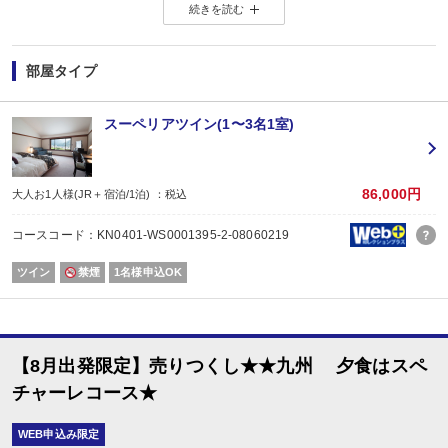
続きを読む
その豊かな自然に育まれた食材を中心に、イタリアの食材、イタリアの技法を
翌日のご朝食は、天井高く、開放的な窓から差し込む光とともに、料理長自慢
地産地消にこだわった食材選びから調理法まで、一日の始まりにふさわしい内
部屋タイプ
時を経て更に進化するオーベルジュならではの神髄を心ゆくまでお楽しみくだ
スーペリアツイン(1〜3名1室)
＜食事会場＞
心の豊かさを実感できる―そんな場にふさわしい円熟されたレストラン。
時間を超えた古き良き時代の流れに包まれながらのディナーはドラマティック
リストランテ『TRE CORONE(3つの王冠)』で、一人一人がそれぞれの“時”の
86,000円
大人お1人様(JR＋宿泊/1泊) ：税込
＜秋のスペチャーレコース＞
コースコード：KN0401-WS0001395-2-08060219
□海の幸とリコッタチーズ アグロドルチェ風
□サルシッチャのパイ包み焼き
ツイン
禁煙
1名様申込OK
□ほうれん草のパッパルデッレ トマトクリームソース
□オマール海老のカンパリオレンジ風味
□特選佐賀牛フィレのグリル 旬野菜添え
□季節のドルチェ
□トラジャコーヒーまたは嬉野紅茶
【8月出発限定】売りつくし★★九州 夕食はスペ
※2021年10～11月提供予定の秋メニューです。仕入れ状況により内容を変
※小学生のお子様はミニコース、未就学のお子様はワンプレートディナーをご
チャーレコース★
※ご夕食は、20:30限定となります。お早いお席への変更はいたしかねますの
WEB申込み限定
＜朝食＞