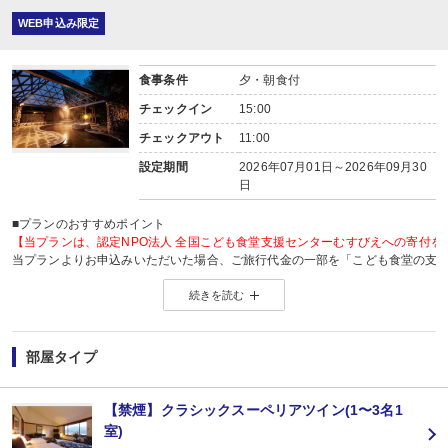
WEB申込み限定
食事条件
夕・朝食付
チェックイン
15:00
チェックアウト
11:00
設定期間
2026年07月01日～2026年09月30
日
■プランのおすすめポイント
【当プランは、認定NPO法人 全国こども食堂支援センターむすびえへの寄付を
当プランよりお申込みいただいた場合、ご旅行代金の一部を「こども食堂の支
支援団体「 認定NPO法人 全国こども食堂支援センターむすびえ 」へ寄付いた
続きを読む
旅の思い出を作るとともに、あなたのご旅行で多くの子どもが笑顔で過ごせる
詳しくは、こちら →
夏のチャリティプランページ
【お楽しみメニュー】
部屋タイプ
・記念日(誕生日・結婚記念日・ハネムーン)のお客様に、
夕食時のデザートを記念日バージョンにアレンジしてご用意(要事前予約)
※記念日の前後30日間が適応です。証明できるものをお持ちください。
【禁煙】クラシックスーペリアツイン(1〜3名1
※ご希望の場合は、予約条件入力の画面で該当の記念日内容をお選びくださ
室)
※1名様1室でご利用の場合、誕生日以外は適用できません。