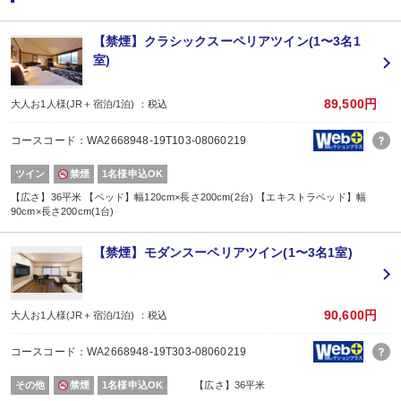
※記念日の前後30日間が適応です。証明できるものをお持ちください。
※ご希望の場合は、予約条件入力の画面で該当の記念日内容をお選びくださ
※1名様1室でご利用の場合、誕生日以外は適用できません。
【禁煙】クラシックスーペリアツイン(1〜3名1
室)
【ご案内】
■最終チェックインは20:00となります。
■お部屋は正ベッド2台＋エキストラベッド1台となります。
89,500円
大人お1人様(JR＋宿泊/1泊) ：税込
【2名1室でご利用の場合】おとな1名＋こども1名OK♪
コースコード：WA2668948-19T103-08060219
■2名1室ご利用の場合、
おとな1名＋こども1名ご利用でも、お子様はこども代金でOK♪
ツイン
禁煙
1名様申込OK
※通常「おとな1名＋こども1名」で2名1室ご利用の場合、お子様はおとなと同
■夕食
【広さ】36平米 【ベッド】幅120cm×長さ200cm(2台) 【エキストラベッド】幅
90cm×長さ200cm(1台)
場所:
レストラン
内容:
【禁煙】モダンスーペリアツイン(1〜3名1室)
※食材アレルギーがある場合は、ご予約日の翌日以降にお客様ご自身で宿泊施
■朝食
場所:
レストラン
90,600円
大人お1人様(JR＋宿泊/1泊) ：税込
内容:
洋定食
コースコード：WA2668948-19T303-08060219
その他
禁煙
1名様申込OK
【広さ】36平米