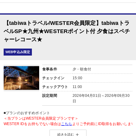
【tabiwaトラベル/WESTER会員限定】tabiwaトラ
ベルSP★九州★WESTERポイント付 夕食はスペチ
ャーレコース★
WEB申込み限定
食事条件
夕・朝食付
チェックイン
15:00
チェックアウト
11:00
設定期間
2026年04月01日～2026年09月30
日
■プランのおすすめポイント
＜当プランはWESTER会員限定プランです＞
WESTER IDをお持ちでない場合は
こちら
よりご予約前にID取得をお願いします
続きを読む
◆WESTER会員様に「もらってうれしい」WESTERポイント2倍◆