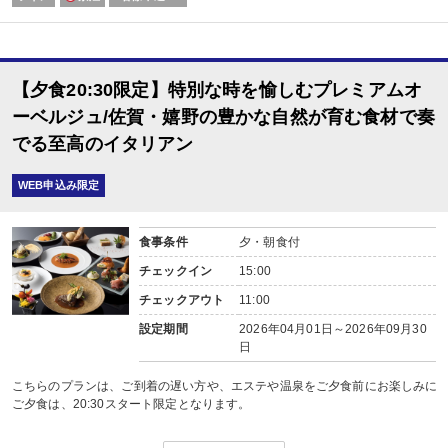
□ジャム・バター
□ホテル特製コーヒーまたは嬉野紅茶
※未就学～小学生のお子様も大人の方と同内容となります。
添い寝幼児（食事・布団なし）につきまして施設使用料がかかります。※施設
【夕食20:30限定】特別な時を愉しむプレミアムオ
ーベルジュ/佐賀・嬉野の豊かな自然が育む食材で奏
でる至高のイタリアン
WEB申込み限定
食事条件
夕・朝食付
チェックイン
15:00
チェックアウト
11:00
設定期間
2026年04月01日～2026年09月30
日
こちらのプランは、ご到着の遅い方や、エステや温泉をご夕食前にお楽しみに
ご夕食は、20:30スタート限定となります。
佐賀特有の穏やかな気候と美味しい水、澄み切った空気。