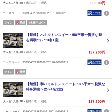
□季節のおすすめデザート
96,000円
大人お1人様(JR＋宿泊/1泊) ：税込
□コーヒーまたは紅茶
※6月からの夏メニューです。
コースコード：338904029987010320191-08060219
※当日の仕入れ状況により内容を変更いたします。画像はイメージです。
※小学生のお子様はミニコース、未就学のお子様はワンプレートディナーをご
ツイン
禁煙
1名様申込OK
※ご夕食は、20：30スタート限定となります。お早いお席への変更はお受け出
●朝食●
□彩り野菜の健康サラダ テリーヌ添え
【禁煙】ハミルトンスイート/58平米〜贅沢な時
□本日の地卵料理 若楠ポークのハムステーキとソーセージ
を満喫〜(2〜3名1室)
□背振高原牧場直送ヨーグルト
□フルーツとマフィン
□特選モーニングブレッド
137,200円
大人お1人様(JR＋宿泊/1泊) ：税込
□季節のオーガニックジュース コーヒー 嬉野紅茶
※未就学〜小学生のお子様も大人の方と同内容となります。
コースコード：338904029987010320196-08060219
ツイン
禁煙
【禁煙】和ハミルトンスイート/58.5平米〜贅沢な
時を満喫〜(2〜4名1室)
137,200円
大人お1人様(JR＋宿泊/1泊) ：税込
コースコード：338904029987010319801-08060219