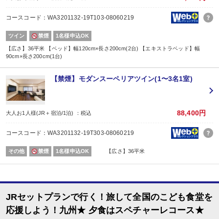
■最終チェックインは20:00となります。
■お部屋は正ベッド2台＋エキストラベッド1台となります。
コースコード：WA3201132-19T103-08060219
【2名1室でご利用の場合】おとな1名＋こども1名OK♪
ツイン
禁煙
1名様申込OK
■2名1室ご利用の場合、
おとな1名＋こども1名ご利用でも、お子様はこども代金でOK♪
【広さ】36平米 【ベッド】幅120cm×長さ200cm(2台) 【エキストラベッド】幅
90cm×長さ200cm(1台)
※通常「おとな1名＋こども1名」で2名1室ご利用の場合、お子様はおとなと同
■夕食
場所:
【禁煙】モダンスーペリアツイン(1〜3名1室)
レストラン
内容:
スペチャーレコース
■朝食
88,400円
大人お1人様(JR＋宿泊/1泊) ：税込
場所:
レストラン
コースコード：WA3201132-19T303-08060219
内容:
洋定食
その他
禁煙
1名様申込OK
【広さ】36平米
JRセットプランで行く！旅して全国のこども食堂を
応援しよう！九州★ 夕食はスペチャーレコース★