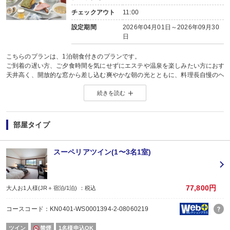
チェックアウト
11:00
設定期間
2026年04月01日～2026年09月30
日
こちらのプランは、1泊朝食付きのプランです。
ご到着の遅い方、ご夕食時間を気にせずにエステや温泉を楽しみたい方におす
天井高く、開放的な窓から差し込む爽やかな朝の光とともに、料理長自慢のヘ
地産地消にこだわった食材選びから調理法まで、一日の始まりにふさわしい内
続きを読む
ご夕食の追加を希望される方は事前のご予約が必要となりますので、前日まで
お席の状況により、ご希望に添えない場合もございます。予めご了承ください
＜食事会場＞
部屋タイプ
心の豊かさを実感できる、そんな場にふさわしい円熟されたレストラン。
時間を超えた古き良き時代の流れに包まれながらのお食事はドラマティックな
リストランテ「TRE CORONE(3つの王冠)」で一人一人がそれぞれの“時”のス
スーペリアツイン(1〜3名1室)
＜朝食＞
□季節のオーガニックジュース
□彩り野菜の健康サラダ テリーヌ添え
77,800円
大人お1人様(JR＋宿泊/1泊) ：税込
□本日の地卵料理 若楠ポークのハムステーキとソーセージ
□背振湖応現牧場直送ヨーグルト
コースコード：KN0401-WS0001394-2-08060219
□フルーツとマフィン
□特選モーニングブレッド
ツイン
禁煙
1名様申込OK