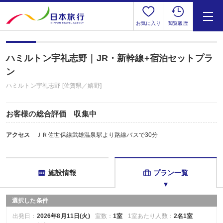
お気に入り
閲覧履歴
ハミルトン宇礼志野｜JR・新幹線+宿泊セットプラ
ン
ハミルトン宇礼志野 [佐賀県／嬉野]
お客様の総合評価 収集中
アクセス
ＪＲ佐世保線武雄温泉駅より路線バスで30分
施設情報
プラン一覧
選択した条件
出発日：
2026年8月11日(火)
室数：
1室
1室あたり人数：
2名1室