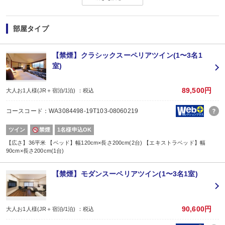
＜WESTERポイントについて＞
旅行プラン利用分のWESTERポイント(通常)と同数分のWESTERポイント(期
部屋タイプ
WESTERポイント(期間・用途限定)は、ご旅行出発月の翌々月初旬の付与(
WESTERポイントの後付けはできません。
旅行プランをお申し込み後、予約内容変更・人数変更・キャンセルされた場合
【禁煙】クラシックスーペリアツイン(1〜3名1
おとな・こども共、有料人員の方がポイント対象です。（添寝幼児は対象外）
室)
【お楽しみメニュー】
・記念日(誕生日・結婚記念日・ハネムーン)のお客様に、
89,500円
大人お1人様(JR＋宿泊/1泊) ：税込
夕食時のデザートを記念日バージョンにアレンジしてご用意(要事前予約)
※記念日の前後30日間が適応です。証明できるものをお持ちください。
コースコード：WA3084498-19T103-08060219
※ご希望の場合は、予約条件入力の画面で該当の記念日内容をお選びくださ
※1名様1室でご利用の場合、誕生日以外は適用できません。
ツイン
禁煙
1名様申込OK
【ご案内】
【広さ】36平米 【ベッド】幅120cm×長さ200cm(2台) 【エキストラベッド】幅
90cm×長さ200cm(1台)
■最終チェックインは20:00となります。
■お部屋は正ベッド2台＋エキストラベッド1台となります。
【禁煙】モダンスーペリアツイン(1〜3名1室)
【2名1室でご利用の場合】おとな1名＋こども1名OK♪
■2名1室ご利用の場合、
おとな1名＋こども1名ご利用でも、お子様はこども代金でOK♪
※通常「おとな1名＋こども1名」で2名1室ご利用の場合、お子様はおとなと同
90,600円
大人お1人様(JR＋宿泊/1泊) ：税込
■夕食
場所: