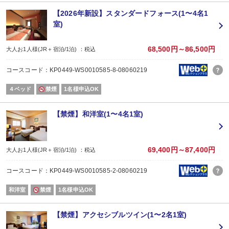
皆さまにより快適にお過ごしいただける施設づくりのため、何卒ご理解賜りま
【2026年新設】スタンダードフォース(1〜4名1
室)
68,500円～86,500円
大人お1人様(JR＋宿泊/1泊) ：税込
コースコード：KP0449-WS0010585-8-08060219
４ベッド
禁煙
1名様申込OK
【禁煙】和洋室(1〜4名1室)
69,400円～87,400円
大人お1人様(JR＋宿泊/1泊) ：税込
コースコード：KP0449-WS0010585-2-08060219
和洋室
禁煙
1名様申込OK
【禁煙】アクセシブルツイン(1〜2名1室)