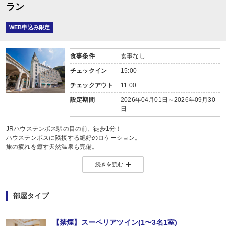
ラン
WEB申込み限定
食事条件
食事なし
チェックイン
15:00
チェックアウト
11:00
設定期間
2026年04月01日～2026年09月30
日
JRハウステンボス駅の目の前、徒歩1分！
ハウステンボスに隣接する絶好のロケーション。
旅の疲れを癒す天然温泉も完備。
続きを読む
■2連泊以上宿泊のお客様におススメ！清掃不要でお得に滞在。
＜プラン注意事項 （※必ずお読みください）＞
・減泊の場合、変更操作はできませんので取り直しをお願いいたします。
部屋タイプ
＜清掃について（2泊・3泊の場合）＞
・客室、バスルームの清掃及びベッドメイク、ごみ箱の回収、灰皿の交換は致
【禁煙】スーペリアツイン(1〜3名1室)