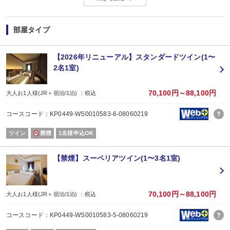
形式：朝食ビュッフェ
会場：ビュッフェレストラン「ビアゾン」
利用時間：7：00～10：00（入店終了 9：30）
部屋タイプ
■大浴場について（宿泊者無料）
ご宿泊のお客様は、6：00～24：00までご利用いただけます。
【2026年リニューアル】スタンダードツイン(1〜
2名1室)
■駐車場について（宿泊者無料）
※チェックイン前から駐車可能。
※チェックアウト後の駐車は2000円を頂戴します。
70,100円～88,100円
大人お1人様(JR＋宿泊/1泊) ：税込
■大型車駐車場（台数に限り有）有料
コースコード：KP0449-WS0010583-6-08060219
※事前にご予約が必要です。
ツイン
禁煙
1名様申込OK
改装工事のお知らせ
【禁煙】スーペリアツイン(1〜3名1室)
客室改装工事
■工事期間：2026年3月30日（月）～ 2026年7月13日（月）
■作業時間：午前10時 ～ 午後3時
騒音を伴う作業は、午前11時～午後3時
70,100円～88,100円
大人お1人様(JR＋宿泊/1泊) ：税込
■工事場所：本館 客室エリア（前期２階～4階・後期5階～7階）
コースコード：KP0449-WS0010583-5-08060219
外壁工事
■工事期間：2026年5月7日（木）～2026年7月17日（金）