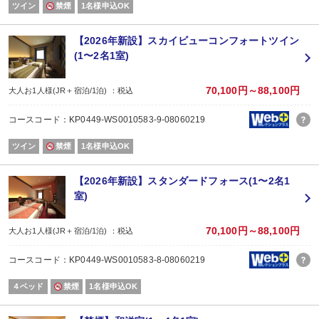
ツイン
禁煙
1名様申込OK
■作業時間：午前9時～午後5時
本館2階～7階に足場を設置し、外壁工事を行います。
これに伴い、客室窓にはメッシュシート・半透明シートを設置するため、客
【2026年新設】スカイビューコンフォートツイン
(1〜2名1室)
大浴場（女性）改装工事のお知らせ
■工事期間：2026年6月22日（月）～ 2026年7月17日（金）
■工事場所：大浴場（女性側）・休憩室
70,100円～88,100円
大人お1人様(JR＋宿泊/1泊) ：税込
上記期間中は、１つの大浴場を男女入替え制でご案内いたします。
コースコード：KP0449-WS0010583-9-08060219
※露天風呂は休止いたします。
※工事中のため大浴場の窓の一部にシートを貼ります。
ツイン
禁煙
1名様申込OK
男女入れ替え時間につきましては、ホテルローレライ公式ホームページの新着
【2026年新設】スタンダードフォース(1〜2名1
お客様にはご不便、ご迷惑をおかけいたしますが、安全面に十分配慮しながら
室)
皆さまにより快適にお過ごしいただける施設づくりのため、何卒ご理解賜りま
70,100円～88,100円
大人お1人様(JR＋宿泊/1泊) ：税込
コースコード：KP0449-WS0010583-8-08060219
４ベッド
禁煙
1名様申込OK