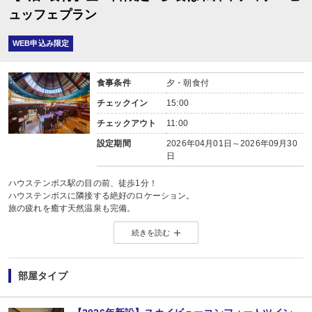
ュッフェプラン
WEB申込み限定
食事条件
夕・朝食付
チェックイン
15:00
チェックアウト
11:00
設定期間
2026年04月01日～2026年09月30
日
ハウステンボス駅の目の前、徒歩1分！
ハウステンボスに隣接する絶好のロケーション。
旅の疲れを癒す天然温泉も完備。
続きを読む
■ 夕・朝食付のプランです。
＜夕食＞
40種類の和・洋・中華が食べ放題のディナービュッフェ
部屋タイプ
会場：ビュッフェレストラン「ビアゾン」
利用時間：17：30～21：30（入店終了 20：00）
※2部制 17：30又は19：30 事前にお知らせください。