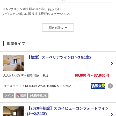
JRハウステンボス駅の目の前、徒歩1分！
ハウステンボスに隣接する絶好のロケーション。
■2連泊以上宿泊のお客様におススメ！清掃不要でお得に滞在。
続きを読む
＜プラン注意事項 （※必ずお読みください）＞
・減泊の場合、変更操作はできませんので取り直しをお願いいたします。
部屋タイプ
＜清掃について（2泊・3泊の場合）＞
・客室、バスルームの清掃及びベッドメイク、ごみ箱の回収、灰皿の交換は致
・タオル類の交換（フェイスタオル、バスタオル、バスマット）をご希望の方
【禁煙】スーペリアツイン(1〜3名1室)
・清掃、シーツ交換、アメニティ交換は別料金にて承ります。（有料）
＜清掃について（4泊以上の場合）＞
・2泊目、3泊目は客室、バスルームの清掃及びベッドメイク、ごみ箱の回収、
69,800円～87,800円
大人お1人様(JR＋宿泊/1泊) ：税込
・4泊目、8泊目・・・（3泊おき）に通常通りの清掃をさせていただきます。
・上記泊数以外でもタオル類の交換（フェイスタオル、バスタオル、バスマッ
コースコード：KP0449-WS0010586-5-08060219
・上記泊数以外でも清掃、シーツ交換、アメニティ交換をご希望の方は別料金
ツイン
禁煙
1名様申込OK
■ 朝食付のプランです。
形式：朝食ビュッフェ
会場：ビュッフェレストラン「ビアゾン」
【2026年新設】スカイビューコンフォートツイン
利用時間：7：00～10：00（入店終了 9：30）
(1〜2名1室)