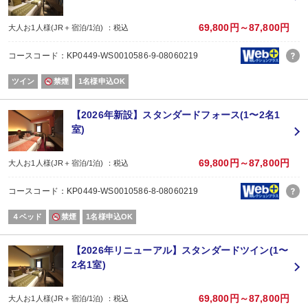
■大型車駐車場（台数に限り有）有料
事前にご予約が必要です。
69,800円～87,800円
大人お1人様(JR＋宿泊/1泊) ：税込
【小学生以下の添い寝について】
コースコード：KP0449-WS0010586-9-08060219
・小学生以下のお子様は添い寝無料でご宿泊いただけます。
（追加の寝具、アメニティ類のご用意はありません）
ツイン
禁煙
1名様申込OK
・幼児（食事なし・寝具なし）をご選択ください。
・添い寝のお子様が朝食を召し上がる場合は、現地でお支払いください。
・添い寝のお子様はJR、航空券を別途ご購入ください。
【2026年新設】スタンダードフォース(1〜2名1
室)
改装工事のお知らせ
客室改装工事：2026年3月30日～ 7月13日
69,800円～87,800円
大人お1人様(JR＋宿泊/1泊) ：税込
外壁工事：2026年5月7日～7月17日
コースコード：KP0449-WS0010586-8-08060219
足場設置等により客室窓からの景観をご覧いただけません。
４ベッド
禁煙
1名様申込OK
大浴場（女性）工事：2026年6月22日～ 7月17日
上記期間中は、１つの大浴場を男女入替え制でご案内いたします。
【2026年リニューアル】スタンダードツイン(1〜
詳細につきましては、ホテル公式ホームページの新着情報をご確認ください。
2名1室)
69,800円～87,800円
大人お1人様(JR＋宿泊/1泊) ：税込