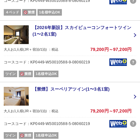
コースコード：KP0449-WS0010588-8-08060219
外壁工事
■工事期間：2026年5月7日（木）～2026年7月17日（金）
４ベッド
禁煙
1名様申込OK
■作業時間：午前9時～午後5時
本館2階～7階に足場を設置し、外壁工事を行います。
これに伴い、客室窓にはメッシュシート・半透明シートを設置するため、客
【2026年新設】スカイビューコンフォートツイン
(1〜2名1室)
大浴場（女性）改装工事のお知らせ
■工事期間：2026年6月22日（月）～ 2026年7月17日（金）
■工事場所：大浴場（女性側）・休憩室
79,200円～97,200円
大人お1人様(JR＋宿泊/1泊) ：税込
上記期間中は、１つの大浴場を男女入替え制でご案内いたします。
コースコード：KP0449-WS0010588-9-08060219
※露天風呂は休止いたします。
※工事中のため大浴場の窓の一部にシートを貼ります。
ツイン
禁煙
1名様申込OK
男女入れ替え時間につきましては、ホテルローレライ公式ホームページの新着
【禁煙】スーペリアツイン(1〜3名1室)
お客様にはご不便、ご迷惑をおかけいたしますが、安全面に十分配慮しながら
皆さまにより快適にお過ごしいただける施設づくりのため、何卒ご理解賜りま
こちらのプランは小学生のお子様の添い寝無料はございません
79,200円～97,200円
大人お1人様(JR＋宿泊/1泊) ：税込
■ 朝食付のプランです。
コースコード：KP0449-WS0010588-5-08060219
形式：朝食ビュッフェ
会場：ビュッフェレストラン「ビアゾン」
ツイン
禁煙
1名様申込OK
利用時間：7：00～10：00（入店終了 9：30）