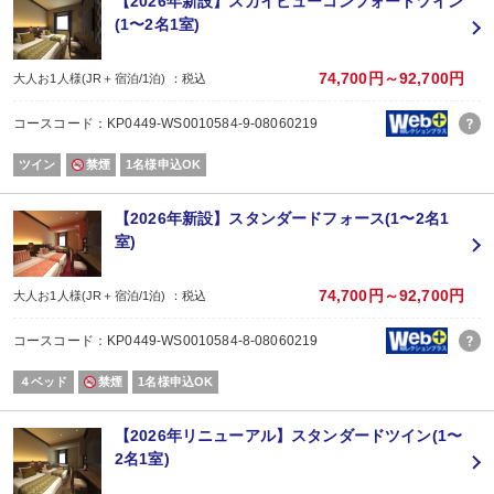
【2026年新設】スカイビューコンフォートツイン
ご指定が無い場合、お席の確保が難しい場合がございます。
(1〜2名1室)
＜朝食＞
会場：ビュッフェレストラン「ビアゾン」
74,700円～92,700円
大人お1人様(JR＋宿泊/1泊) ：税込
利用時間：7：00～10：00（入店終了 9：30）
コースコード：KP0449-WS0010584-9-08060219
■大浴場について（宿泊者無料）
ご宿泊のお客様は、6：00～24：00までご利用いただけます。
ツイン
禁煙
1名様申込OK
■駐車場について（宿泊者無料）
※チェックイン前から駐車可能。
【2026年新設】スタンダードフォース(1〜2名1
※チェックアウト後は2000円を頂戴します。
室)
■大型車駐車場（台数に限り有）有料
※事前にご予約が必要です。
74,700円～92,700円
大人お1人様(JR＋宿泊/1泊) ：税込
コースコード：KP0449-WS0010584-8-08060219
改装工事のお知らせ
４ベッド
禁煙
1名様申込OK
客室改装工事
■工事期間：2026年3月30日（月）～ 2026年7月13日（月）
■作業時間：午前10時 ～ 午後3時
【2026年リニューアル】スタンダードツイン(1〜
騒音を伴う作業は、午前11時～午後3時
2名1室)
■工事場所：本館 客室エリア