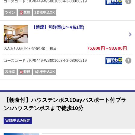
コースコード：KP0449-WS0010584-3-08060219
ツイン
禁煙
1名様申込OK
【禁煙】和洋室(1〜4名1室)
75,600円～93,600円
大人お1人様(JR＋宿泊/1泊) ：税込
コースコード：KP0449-WS0010584-2-08060219
和洋室
禁煙
1名様申込OK
【朝食付】ハウステンボス1Dayパスポート付プラ
ン♪ハウステンボスまで徒歩10分
WEB申込み限定