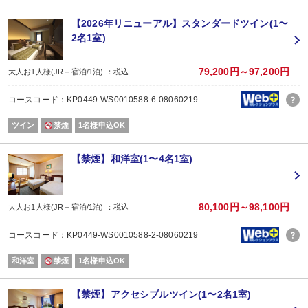
■大浴場について（宿泊者無料）
【2026年リニューアル】スタンダードツイン(1〜
ご宿泊のお客様は、6：00～24：00までご利用いただけます。
2名1室)
■駐車場について（宿泊者無料）
※チェックイン前から駐車可能。
79,200円～97,200円
大人お1人様(JR＋宿泊/1泊) ：税込
※チェックアウト後の駐車は2000円を頂戴します。
コースコード：KP0449-WS0010588-6-08060219
■大型車駐車場（台数に限り有）有料
※事前にご予約が必要です。
ツイン
禁煙
1名様申込OK
【禁煙】和洋室(1〜4名1室)
80,100円～98,100円
大人お1人様(JR＋宿泊/1泊) ：税込
コースコード：KP0449-WS0010588-2-08060219
和洋室
禁煙
1名様申込OK
【禁煙】アクセシブルツイン(1〜2名1室)