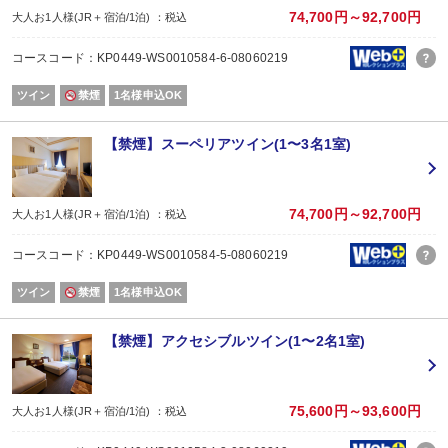
外壁工事
74,700円～92,700円
大人お1人様(JR＋宿泊/1泊) ：税込
■工事期間：2026年5月7日（木）～2026年7月17日（金）
■作業時間：午前9時～午後5時
コースコード：KP0449-WS0010584-6-08060219
客室窓にはメッシュシート・半透明シートを設置するため、客室からの景観
ツイン
禁煙
1名様申込OK
大浴場（女性）改装工事
■工事期間：2026年6月22日（月）～ 2026年7月17日（金）
■工事場所：大浴場（女性側）・休憩室
【禁煙】スーペリアツイン(1〜3名1室)
上記期間中は、１つの大浴場を男女入替え制でご案内いたします。
※露天風呂は休止いたします。
※工事中のため大浴場の窓の一部にシートを貼ります。
74,700円～92,700円
大人お1人様(JR＋宿泊/1泊) ：税込
男女入れ替え時間につきましては、ホテルローレライ公式ホームページの新着
コースコード：KP0449-WS0010584-5-08060219
お客様にはご不便、ご迷惑をおかけいたしますが、安全面に十分配慮しながら
ツイン
禁煙
1名様申込OK
皆さまにより快適にお過ごしいただける施設づくりのため、何卒ご理解賜りま
【禁煙】アクセシブルツイン(1〜2名1室)
75,600円～93,600円
大人お1人様(JR＋宿泊/1泊) ：税込