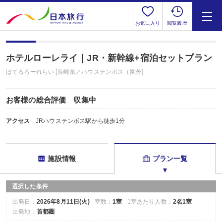
お気に入り
閲覧履歴
ホテルローレライ｜JR・新幹線+宿泊セットプラン
ほてるろーれらい [長崎県／ハウステンボス（園外]
お客様の総合評価 収集中
アクセス
JRハウステンボス駅から徒歩1分
施設情報
プラン一覧
選択した条件
出発日：
2026年8月11日(火)
室数：
1室
1室あたり人数：
2名1室
出発地：
首都圏