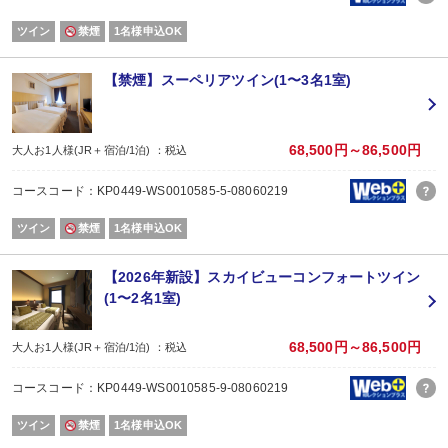
改装工事のお知らせ
ツイン
禁煙
1名様申込OK
客室改装工事
■工事期間：2026年3月30日（月）～ 2026年7月13日（月）
■作業時間：午前10時 ～ 午後3時
【禁煙】スーペリアツイン(1〜3名1室)
騒音を伴う作業は、午前11時～午後3時
■工事場所：本館 客室エリア（前期２階～4階・後期5階～7階）
外壁工事
68,500円～86,500円
大人お1人様(JR＋宿泊/1泊) ：税込
■工事期間：2026年5月7日（木）～2026年7月17日（金）
■作業時間：午前9時～午後5時
コースコード：KP0449-WS0010585-5-08060219
本館2階～7階に足場を設置し、外壁工事を行います。
これに伴い、客室窓にはメッシュシート・半透明シートを設置するため、客
ツイン
禁煙
1名様申込OK
大浴場（女性）改装工事のお知らせ
■工事期間：2026年6月22日（月）～ 2026年7月17日（金）
【2026年新設】スカイビューコンフォートツイン
■工事場所：大浴場（女性側）・休憩室
(1〜2名1室)
上記期間中は、１つの大浴場を男女入替え制でご案内いたします。
※露天風呂は休止いたします。
68,500円～86,500円
大人お1人様(JR＋宿泊/1泊) ：税込
※工事中のため大浴場の窓の一部にシートを貼ります。
コースコード：KP0449-WS0010585-9-08060219
男女入れ替え時間につきましては、ホテルローレライ公式ホームページの新着
ツイン
禁煙
1名様申込OK
お客様にはご不便、ご迷惑をおかけいたしますが、安全面に十分配慮しながら