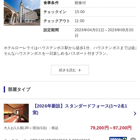
食事条件
朝食付
チェックイン
15:00
チェックアウト
11:00
設定期間
2026年04月01日～2026年09月30
日
ホテルローレライはハウステンボス駅から徒歩1分、ハウステンボスまでは徒歩
そんなハウステンボスを一日楽しめるパスポート付きプラン。
【プラン特典】
続きを読む
・ハウステンボス1Dayパスポート付き
※チケットの利用は、チェックイン日からチェックアウト日の間のいずれかの
※小学生の朝食代、パスポート代は含まれております。
※未就学児のお子様のパスポートは含まれておりません。現地にてご購入くだ
部屋タイプ
改装工事のお知らせ
【2026年新設】スタンダードフォース(1〜2名1
客室改装工事
室)
■工事期間：2026年3月30日（月）～ 2026年7月13日（月）
■作業時間：午前10時 ～ 午後3時
騒音を伴う作業は、午前11時～午後3時
79,200円～97,200円
大人お1人様(JR＋宿泊/1泊) ：税込
■工事場所：本館 客室エリア（前期２階～4階・後期5階～7階）