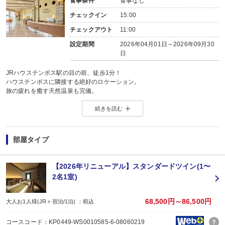
食事条件
食事なし
チェックイン
15:00
チェックアウト
11:00
設定期間
2026年04月01日～2026年09月30
日
JRハウステンボス駅の目の前、徒歩1分！
ハウステンボスに隣接する絶好のロケーション。
旅の疲れを癒す天然温泉も完備。
続きを読む
■ お食事なしのプランです。
■大浴場について（宿泊者無料）
ご宿泊のお客様は、6：00～24：00までご利用いただけます。
部屋タイプ
■駐車場について（宿泊者無料）
※チェックイン前から駐車可能。
【2026年リニューアル】スタンダードツイン(1〜
※チェックアウト後の駐車は2000円を頂戴します。
2名1室)
■大型車駐車場（台数に限り有）有料
※事前にご予約が必要です。
68,500円～86,500円
大人お1人様(JR＋宿泊/1泊) ：税込
コースコード：KP0449-WS0010585-6-08060219