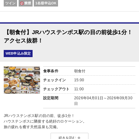
ツイン
禁煙
1名様申込OK
【朝食付】JRハウステンボス駅の目の前徒歩1分！
アクセス抜群！
WEB申込み限定
食事条件
朝食付
チェックイン
15:00
チェックアウト
11:00
設定期間
2026年04月01日～2026年09月30
日
JRハウステンボス駅の目の前、徒歩1分！
ハウステンボスに隣接する絶好のロケーション。
旅の疲れを癒す天然温泉も完備。
続きを読む
■ 朝食付のプランです。