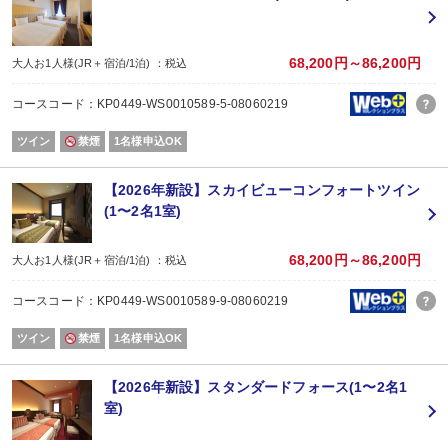
・タオル類の交換（フェイスタオル、バスタオル、バスマット）をご希望の方
・清掃、シーツ交換、アメニティ交換は別料金にて承ります。（有料）
＜清掃について（4泊以上の場合）＞
68,200円～86,200円
大人お1人様(JR＋宿泊/1泊) ：税込
・2泊目、3泊目は客室、バスルームの清掃及びベッドメイク、ごみ箱の回収、
・4泊目、8泊目・・・（3泊おき）に通常通りの清掃をさせていただきます。
コースコード：KP0449-WS0010589-5-08060219
・上記泊数以外でもタオル類の交換（フェイスタオル、バスタオル、バスマッ
・上記泊数以外でも清掃、シーツ交換、アメニティ交換をご希望の方は別料金
ツイン
禁煙
1名様申込OK
■大浴場について（宿泊者無料）
ご宿泊のお客様は、6：00～24：00までご利用いただけます。
【2026年新設】スカイビューコンフォートツイン
(1〜2名1室)
■駐車場について（宿泊者無料）
※チェックイン前から可能。
※チェックアウト後は2000円を頂戴します。
68,200円～86,200円
大人お1人様(JR＋宿泊/1泊) ：税込
■大型車駐車場（台数に限り有）有料
コースコード：KP0449-WS0010589-9-08060219
※事前にご予約が必要です。
ツイン
禁煙
1名様申込OK
【小学生以下の添い寝について】
・小学生以下のお子様は添い寝無料でご宿泊いただけます。
（追加の寝具、アメニティ類のご用意はありません）
【2026年新設】スタンダードフォース(1〜2名1
・幼児（食事なし・寝具なし）をご選択ください。
室)
・添い寝のお子様はJR、航空券を別途ご購入ください。