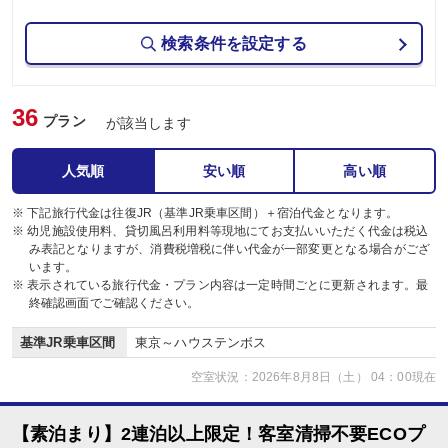
検索条件を設定する
36
プラン
が該当します
人気順
安い順
高い順
※ 下記旅行代金は往復JR（基準JR乗車区間）＋宿泊代金となります。
※ 幼児施設使用料、貸切風呂利用料等現地にてお支払いいただく代金は税込
み表記となりますが、消費税増税に伴い代金が一部変更となる場合がござ
います。
※ 表示されている旅行代金・プラン内容は一定時間ごとに更新されます。最
終確認画面でご確認ください。
基準JR乗車区間
東京～ハウステンボス
空室状況：2026年8月8日（土） 04：00現在
【素泊まり】2連泊以上限定！客室清掃不要ECOプ