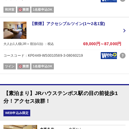
和洋室
禁煙
1名様申込OK
【禁煙】アクセシブルツイン(1〜2名1室)
69,000円～87,000円
大人お1人様(JR＋宿泊/1泊) ：税込
コースコード：KP0449-WS0010589-3-08060219
ツイン
禁煙
1名様申込OK
【素泊まり】JRハウステンボス駅の目の前徒歩1
分！アクセス抜群！
WEB申込み限定