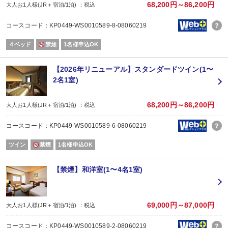
改装工事のお知らせ
68,200円～86,200円
大人お1人様(JR＋宿泊/1泊) ：税込
客室改装工事：2026年3月30日～ 7月13日
コースコード：KP0449-WS0010589-8-08060219
外壁工事：2026年5月7日～7月17日
足場設置等により客室窓からの景観をご覧いただけません。
４ベッド
禁煙
1名様申込OK
大浴場（女性）工事：2026年6月22日～ 7月17日
【2026年リニューアル】スタンダードツイン(1〜
上記期間中は、１つの大浴場を男女入替え制でご案内いたします。
2名1室)
詳細につきましては、ホテル公式ホームページの新着情報をご確認ください。
68,200円～86,200円
大人お1人様(JR＋宿泊/1泊) ：税込
コースコード：KP0449-WS0010589-6-08060219
ツイン
禁煙
1名様申込OK
【禁煙】和洋室(1〜4名1室)
69,000円～87,000円
大人お1人様(JR＋宿泊/1泊) ：税込
コースコード：KP0449-WS0010589-2-08060219