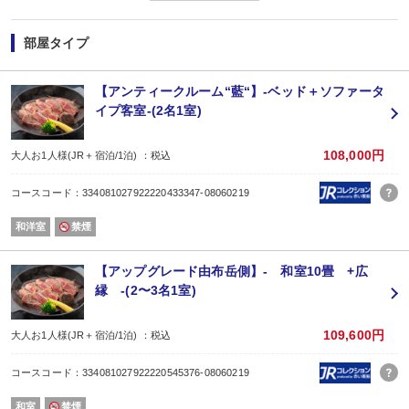
春の味覚、淡白で上品な味わいの「大分産ヒラメ」と
大分県を代表する三大食材のひとつ「おおいた和牛」。
どちらも味わえる贅沢なご夕食をお楽しみください。
部屋タイプ
【ご夕食】
一品一品心を込め、その季節に応じた料理法で仕上げる人気の創作会席コース
※内容は月毎に変更いたします。
【アンティークルーム“藍“】-ベッド＋ソファータ
小鉢／前菜／椀物／造り／煮物／焼肴／強肴／揚物／酢物／お食事／デザート
イプ客室-(2名1室)
※子供料理は上記内容とは異なります。
※同じご宿泊プランで２泊以上ご予約の場合、２泊目以降は、
ご宿泊料金に応じた当館おまかせのご夕食内容に変更させていただきます。
108,000円
大人お1人様(JR＋宿泊/1泊) ：税込
（料理内容の指定はできませんのでご了承くださいませ。）
お風呂の後は囲炉裏のある談話室でゆっくりとおくつろぎください。
コースコード：334081027922220433347-08060219
ビールサーバー、コーヒー、由布院の冷水をご用意しております。
【時間】
和洋室
禁煙
ご夕食 17:30 または 18:00のスタート
ご朝食 7:30、8:00、8:30のスタート
※当日ご案内いたします。
【アップグレード由布岳側】- 和室10畳 +広
【ラストオーダー】
縁 -(2〜3名1室)
お食事19:00 お飲み物20:00
※お食事処ご利用時間20:30
【お食事処】
109,600円
大人お1人様(JR＋宿泊/1泊) ：税込
お食事会場は１Ｆレストラン、または２Ｆお食事処です。
※お部屋食ではございません。
コースコード：334081027922220545376-08060219
【ゆふいん温泉】
大浴場・露天風呂・貸し切り湯をご利用いただけます。
和室
禁煙