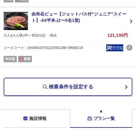
貸し切り温泉は全５箇所もあり、プライベート空間で心おきなく源泉かけ流し
美人の湯とされるメタケイ酸を多く含む無色透明のやわらかいお湯が特徴です
※貸し切り湯はチェックイン後の予約制となります（先着順）
由布岳ビュー【ジェットバス付"ジュニア"スイー
【無料送迎付き】
ト】-60平米-(2〜5名1室)
JRや高速バスでご到着の場合は、JR由布院駅までチェックイン、およびチェッ
無料送迎を行っております。（送迎対応時間：14:30〜17:30まで）
※JR由布院駅到着後、14:30以降にお電話をお願いいたします。
121,100円
大人お1人様(JR＋宿泊/1泊) ：税込
※散策などのための送迎は行っておりませんので、あらかじめご了承ください
【注意事項】
コースコード：334081027922220501280-08060219
※他のプランやクーポン券・企業補助や割引券との併用はできません。
和洋室
禁煙
検索条件を設定する
施設情報
プラン一覧