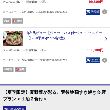
ご自由にお飲みくださいませ。
99,800円
大人お1人様(JR＋宿泊/1泊) ：税込
【時間】
ご夕食 17:30 または 18:00のスタート
コースコード：334081027015300545376-08060219
ご朝食 7:30、8:00、8:30のスタート
【ラストオーダー】
和室
禁煙
お食事19:00 お飲み物20:00
※お食事処ご利用時間20:30
【お食事処】
由布岳ビュー【ジェットバス付"ジュニア"スイー
お食事会場は１Ｆレストラン、または２Ｆお食事処です。
ト】-60平米-(2〜5名1室)
※お部屋食ではございません。
【ゆふいん温泉】
大浴場・露天風呂・貸し切り湯をご利用いただけます。
111,300円
大人お1人様(JR＋宿泊/1泊) ：税込
貸し切り温泉は全５箇所もあり、プライベート空間で心おきなく源泉かけ流し
※貸し切り湯はチェックイン後の予約制となります（先着順）
コースコード：334081027015300501280-08060219
【無料送迎付き】
JRや高速バスでご到着の場合は、JR由布院駅までチェックイン、およびチェッ
和洋室
禁煙
無料送迎を行っております。（送迎対応時間：14:30〜17:30まで）
※JR由布院駅到着後、14:30以降にお電話をお願いいたします。
※散策などのための送迎は行っておりませんので、あらかじめご了承ください
【夏季限定】夏野菜が彩る、豊後地鶏すき焼き会席
プラン＜１泊２食付＞
WEB申込み限定