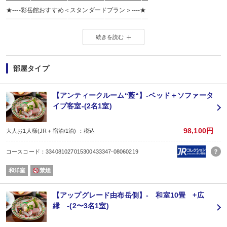
━━━━━━━━━━━━━━━━━━━━━━━
★----彩岳館おすすめ＜スタンダードプラン＞----★
━━━━━━━━━━━━━━━━━━━━━━━
■初めての方はもちろん、リピーターの方にもオススメ！
続きを読む
自信を持ってお届けする当館のスタンダードなご宿泊プランです♪
【お食事】
月替りの和食創作会席「柚富（ゆふ）会席」
メインは豊後牛の中でも4等級以上の『おおいた和牛』です。
部屋タイプ
お料理は身体に優しい薄味で、豊の国おおいたの恵まれた
食材を丁寧に調理した当館自慢の会席コースでございます。
ーご夕食例ー
【アンティークルーム“藍“】-ベッド＋ソファータ
[食前酢] かぼすはちみつ
イプ客室-(2名1室)
[先 附] うぐいす豆腐 赤貝と分葱の酢物 前菜盛り合わせ
[造 り] 鯛 烏賊 間八 平目 車海老
[椀 物] よもぎ餅 菜花
98,100円
大人お1人様(JR＋宿泊/1泊) ：税込
[煮 物] 百合根万十 スナップ
[焼 物] さごし照焼 筍木の芽焼
コースコード：334081027015300433347-08060219
[揚 物] 鱚 こごみ ズッキーニ
[強 肴] おおいた和牛と豊のしゃも朴葉焼
和洋室
禁煙
[食 事] 留椀 御飯 香の物
[水 物] 大分ベリーツ 花豆 せとかみかん
※旬の食材を使用しますので、季節によって料理内容が変わります。
【アップグレード由布岳側】- 和室10畳 +広
※連泊や、同じ月にご利用の方には異なるメニューにてご用意させていただき
縁 -(2〜3名1室)
お風呂の後は囲炉裏のある談話室でゆっくりとおくつろぎください。
ビールサーバー、コーヒー、由布院の冷水をご用意しております。