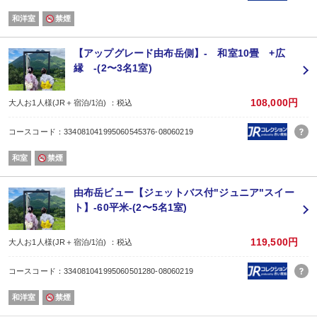
■女性セット：デザイン豊富な色浴衣、色浴衣を引き立てる髪飾り＆飾り帯、下
和洋室
禁煙
■男性セット：シックで粋な色浴衣、帯、下駄
【お食事処】
お食事会場は1Fレストラン、または2Fお食事処です。
【アップグレード由布岳側】- 和室10畳 +広
※お部屋食ではございません。
縁 -(2〜3名1室)
【時間】
ご夕食 17:30 または 18:00のスタート
ご朝食 7:30、8:00、8:30のスタート
108,000円
大人お1人様(JR＋宿泊/1泊) ：税込
【ラストオーダー】
お食事19:00 お飲み物20:00
コースコード：334081041995060545376-08060219
※お食事処ご利用時間20:30
【ゆふいん温泉】
和室
禁煙
大浴場・露天風呂・貸し切り湯をご利用いただけます。
貸し切り温泉は全5箇所もあり、プライベート空間で心おきなく源泉かけ流しの
【無料送迎付き】
由布岳ビュー【ジェットバス付"ジュニア"スイー
JRや高速バスでご到着の場合は、JR由布院駅までチェックイン、およびチェッ
ト】-60平米-(2〜5名1室)
無料送迎を行っております。（送迎対応時間：14:30〜17:30まで）
※JR由布院駅到着後、14:30以降にお電話をお願いいたします。
※散策などのための送迎は行っておりません。
119,500円
大人お1人様(JR＋宿泊/1泊) ：税込
コースコード：334081041995060501280-08060219
和洋室
禁煙