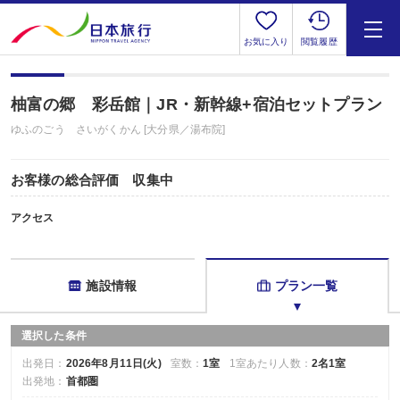
お気に入り
閲覧履歴
柚富の郷 彩岳館｜JR・新幹線+宿泊セットプラン
ゆふのごう さいがくかん [大分県／湯布院]
お客様の総合評価 収集中
アクセス
施設情報
プラン一覧
選択した条件
出発日：
2026年8月11日(火)
室数：
1室
1室あたり人数：
2名1室
出発地：
首都圏