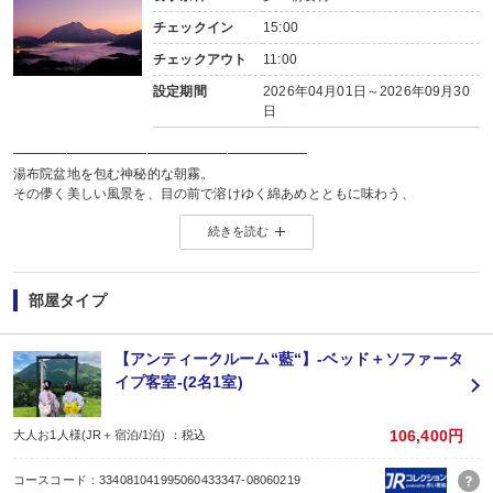
チェックイン
15:00
チェックアウト
11:00
設定期間
2026年04月01日～2026年09月30
日
━━━━━━━━━━━━━━━━━━━━━━
湯布院盆地を包む神秘的な朝霧。
その儚く美しい風景を、目の前で溶けゆく綿あめとともに味わう、
五感で楽しむすき焼き体験。
続きを読む
━━━━━━━━━━━━━━━━━━━━━━
白い綿あめが熱々の鉄鍋に触れた瞬間、ゆっくりと姿を消していく様は、
まるで朝日に照らされて消えゆく湯布院の朝霧そのもの。
甘く香る湯気とともに、特別な一夜の物語が始まります。
部屋タイプ
＊大分県のブランド牛「おおいた和牛」を贅沢に使用
＊ふわりと立ちのぼる綿あめで「湯布院の朝霧」を表現
＊旬の地元野菜と特製割下で仕上げる、料理長こだわりのすき焼き
【アンティークルーム“藍“】-ベッド＋ソファータ
綿あめが生み出す優しい甘みと、牛肉の旨味が溶け合い、深みのある味わいに
イプ客室-(2名1室)
締めには卵を絡めて、ふわりと柔らかな口当たりを。
※同じご宿泊プランで2泊以上ご予約の場合、2泊目以降は、
ご宿泊料金に応じた当館おまかせのご夕食内容に変更させていただきます。
106,400円
大人お1人様(JR＋宿泊/1泊) ：税込
（料理内容の指定はできませんのでご了承くださいませ。）
【プラン特典】
コースコード：334081041995060433347-08060219
色浴衣セットの無料レンタル 通常1000円のところ、当プラン限定でなんと無