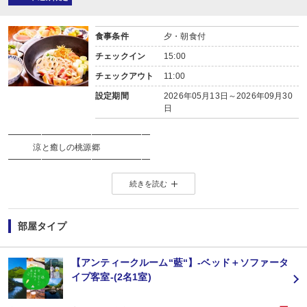
食事条件
夕・朝食付
チェックイン
15:00
チェックアウト
11:00
設定期間
2026年05月13日～2026年09月30
日
━━━━━━━━━━━━━━━━━
涼と癒しの桃源郷
━━━━━━━━━━━━━━━━━
彩岳館で過ごす上質な涼感ステイ。
続きを読む
由布岳を正面に望む静かな丘。
かつて湖であったこの地には今も桃源郷のような穏やかな時間が流れています
女神・宇奈岐姫の神話や、
万葉の歌に詠まれた由布岳の姿は、
部屋タイプ
時を越えて静けさを伝えます。
湯布院の夏は標高の高さから
大分市内より6〜7℃ほど涼しく、
【アンティークルーム“藍“】-ベッド＋ソファータ
澄んだ空気と山の風、
イプ客室-(2名1室)
朝霧に包まれる避暑地ならではの気候。
暑さを忘れ心と体がほどけていく上品な