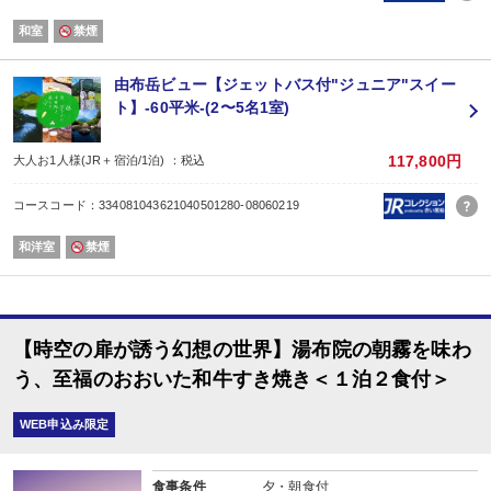
大分が誇る引き締まった肉質と深いうま味が特長の地鶏「豊のしゃも」をさっ
かぼすの爽やかさに夏らしさを感じる料理です。
和室
禁煙
※旬の食材を使用しますので、季節によって料理内容が変わります。
※連泊や、同じ月にご利用の方には異なるメニューにてご用意させていただき
【時間】
由布岳ビュー【ジェットバス付"ジュニア"スイー
ご夕食 17:30 または 18:00のスタート
ト】-60平米-(2〜5名1室)
ご朝食 7:30、8:00、8:30のスタート
【ラストオーダー】
お食事19:00 お飲み物20:00
117,800円
大人お1人様(JR＋宿泊/1泊) ：税込
※お食事処ご利用時間20:30
【お食事処】
コースコード：334081043621040501280-08060219
お食事会場は１Ｆレストラン、または２Ｆお食事処です。
※お部屋食ではございません。
和洋室
禁煙
【無料送迎付き】
JRや高速バスでご到着の場合は、JR由布院駅までチェックイン、およびチェッ
無料送迎を行っております。（送迎対応時間：14:30〜17:30まで）
※JR由布院駅到着後、14:30以降にお電話をお願いいたします。
【時空の扉が誘う幻想の世界】湯布院の朝霧を味わ
う、至福のおおいた和牛すき焼き＜１泊２食付＞
WEB申込み限定
食事条件
夕・朝食付