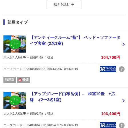
続きを読む
由布岳を正面に望む静かな丘。
かつて湖であったこの地には今も桃源郷のような穏やかな時間が流れています
女神・宇奈岐姫の神話や、
万葉の歌に詠まれた由布岳の姿は、
部屋タイプ
時を越えて静けさを伝えます。
湯布院の夏は標高の高さから
大分市内より6〜7℃ほど涼しく、
【アンティークルーム“藍“】-ベッド＋ソファータ
澄んだ空気と山の風、
イプ客室-(2名1室)
朝霧に包まれる避暑地ならではの気候。
暑さを忘れ心と体がほどけていく上品な
夏時間をお過ごしください。
104,700円
大人お1人様(JR＋宿泊/1泊) ：税込
【彩岳館のおもてなし 〜夏のひとコマ〜】
湯上がりには、談話室でひと休み。
コースコード：334081043621040433347-08060219
冷えた生ビールや、由布岳の恵みを感じる天然水をご用意しております。
火照った身体に、由布院の涼が静かに沁みわたります。
和洋室
禁煙
朝は、澄んだ空気の中で迎える朝風呂から。
一日の巡りを整えたあとは、男池湧水群や湯の坪街道へ。
水と緑に癒される、夏の由布院散策もおすすめです。
【アップグレード由布岳側】- 和室10畳 +広
【お食事】
縁 -(2〜3名1室)
月替わりの和食創作会席「柚富（ゆふ）会席」。
メインには、豊後牛の中でも4等級以上の厳選素材『おおいた和牛』をご用意し
夏の味覚を存分にお楽しみいただけるひと品として、
106,400円
大人お1人様(JR＋宿泊/1泊) ：税込
料理長こだわりのかぼす出汁で食べる地鶏しゃぶしゃぶをご提供します。
薄くあしらったかぼすのスライスを浮かべたお出汁に、
コースコード：334081043621040545376-08060219