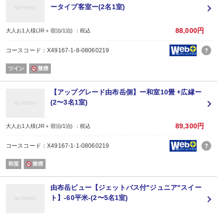
メインは豊後牛の中でも4等級以上の『おおいた和牛』です。
ータイプ客室ー(2名1室)
お料理は身体に優しい薄味で、豊の国おおいたの恵まれた
食材を丁寧に調理した当館自慢の会席コースでございます。
88,000円
大人お1人様(JR＋宿泊/1泊) ：税込
ーご夕食例ー
[ 小 鉢 ] 桜豆腐、つくし
コースコード：X49167-1-8-08060219
[ 前 菜 ] 焼海老、煮烏賊、小鰯、雲丹煮凍り、芽キャベツ、平目竜皮巻、蓮根
[ 椀 物 ] 蛤桜蒸し、菜花
ツイン
禁煙
[ 造 り ] 鰤、鯛、平目、烏賊、赤貝
[ 煮 物 ] 新じゃがいも万十、筍、合鴨ロース、わらび、よもぎ麩
[ 焼 肴 ] 鰆照焼、軍鶏菜種焼、つぼみ菜
【アップグレード由布岳側】ー和室10畳 +広縁ー
[ 強 肴 ] おおいた和牛鉄板焼
(2〜3名1室)
[ 揚 物 ] えぼ鯛、こごみ、湯葉
[ 酢 物 ] 蛸洗い、貝柱、若布、分葱
[ お食事 ] 留椀、ごはん、香の物
89,300円
大人お1人様(JR＋宿泊/1泊) ：税込
[デザート] 抹茶プリン、いちご、メロン、はるみみかん
コースコード：X49167-1-1-08060219
※旬の食材を使用しますので、季節によって料理内容が変わります。
※連泊や、同じ月にご利用の方には異なるメニューにてご用意させていただき
和室
禁煙
【お食事処】
お食事会場は１Ｆレストラン、または２Ｆお食事処です。
由布岳ビュー【ジェットバス付"ジュニア"スイー
※お部屋食ではございません。
ト】-60平米-(2〜5名1室)
【ゆふいん温泉】