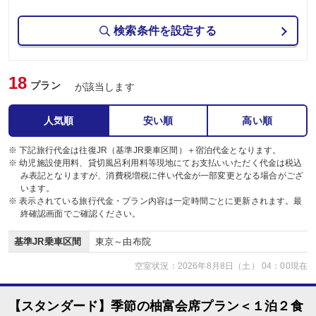
検索条件を設定する
18
プラン
が該当します
人気順
安い順
高い順
※ 下記旅行代金は往復JR（基準JR乗車区間）＋宿泊代金となります。
※ 幼児施設使用料、貸切風呂利用料等現地にてお支払いいただく代金は税込
み表記となりますが、消費税増税に伴い代金が一部変更となる場合がござ
います。
※ 表示されている旅行代金・プラン内容は一定時間ごとに更新されます。最
終確認画面でご確認ください。
基準JR乗車区間
東京～由布院
空室状況：2026年8月8日（土） 04：00現在
【スタンダード】季節の柚富会席プラン＜１泊２食