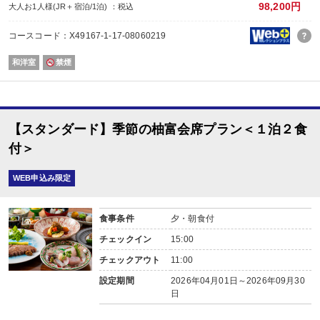
大浴場・露天風呂・貸し切り湯をご利用いただけます。
98,200円
大人お1人様(JR＋宿泊/1泊) ：税込
貸し切り温泉は全５箇所もあり、プライベート空間で心おきなく源泉かけ流し
美人の湯とされるメタケイ酸を多く含む無色透明のやわらかいお湯が特徴です
コースコード：X49167-1-17-08060219
【無料送迎付き】
和洋室
禁煙
JRや高速バスでご到着の場合は、JR由布院駅までの無料送迎あり（送迎対応時間：1
※JR由布院駅到着後にお電話をいただき次第お迎えにまいります。
【注意事項】
添い寝幼児（食事・布団なし）のお子様は、施設使用料3,300円（税込）がかか
【スタンダード】季節の柚富会席プラン＜１泊２食
付＞
WEB申込み限定
食事条件
夕・朝食付
チェックイン
15:00
チェックアウト
11:00
設定期間
2026年04月01日～2026年09月30
日