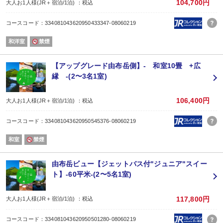
夏時間をお過ごしください。
104,700円
大人お1人様(JR＋宿泊/1泊) ：税込
【彩岳館のおもてなし 〜夏のひとコマ〜】
湯上がりには、談話室でひと休み。
コースコード：334081043620950433347-08060219
冷えた生ビールや、由布岳の恵みを感じる天然水をご用意しております。
火照った身体に、由布院の涼が静かに沁みわたります。
和洋室
禁煙
朝は、澄んだ空気の中で迎える朝風呂から。
一日の巡りを整えたあとは、男池湧水群や湯の坪街道へ。
水と緑に癒される、夏の由布院散策もおすすめです。
【アップグレード由布岳側】- 和室10畳 +広
【お食事】
縁 -(2〜3名1室)
月替りの和食創作会席「柚富（ゆふ）会席」
メインは豊後牛の中でも4等級以上の『おおいた和牛』です。
夏の味覚を存分にお楽しみいただけるひと品として、
106,400円
大人お1人様(JR＋宿泊/1泊) ：税込
料理長こだわりの「夏野菜と豊のしゃものすき焼き」をご提供します。
トマトやズッキーニなど色鮮やかな夏野菜をふんだんに盛り込んだ鍋に、
コースコード：334081043620950545376-08060219
大分が誇る引き締まった肉質と深いうま味が特長の地鶏「豊のしゃも」を合わ
野菜の瑞々しさと甘みが割り下に溶け出し、夏らしいあっさりとした味わいに
和室
禁煙
濃厚なイメージのすき焼きが、大分の夏野菜によって軽やかに生まれ変わる一
※旬の食材を使用しますので、季節によって料理内容が変わります。
※連泊や、同じ月にご利用の方には異なるメニューにてご用意させていただき
由布岳ビュー【ジェットバス付"ジュニア"スイー
【時間】
ト】-60平米-(2〜5名1室)
ご夕食 17:30 または 18:00のスタート
ご朝食 7:30、8:00、8:30のスタート
【ラストオーダー】
117,800円
大人お1人様(JR＋宿泊/1泊) ：税込
お食事19:00 お飲み物20:00
※お食事処ご利用時間20:30
コースコード：334081043620950501280-08060219