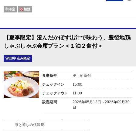
【お食事処】
お食事会場は１Ｆレストラン、または２Ｆお食事処です。
和洋室
禁煙
【無料送迎付き】
JRや高速バスでご到着の場合は、JR由布院駅まで
無料送迎を行っております。（送迎対応時間：14:30〜17:30まで）
※JR由布院駅到着後、14:30以降にお電話をお願いいたします。
【夏季限定】澄んだかぼす出汁で味わう、豊後地鶏
しゃぶしゃぶ会席プラン＜１泊２食付＞
WEB申込み限定
食事条件
夕・朝食付
チェックイン
15:00
チェックアウト
11:00
設定期間
2026年05月13日～2026年09月30
日
━━━━━━━━━━━━━━━━━━━━━━━
涼と癒しの桃源郷
━━━━━━━━━━━━━━━━━━━━━━━
彩岳館で過ごす上質な涼感ステイ。