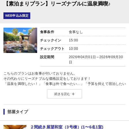
【素泊まりプラン】リーズナブルに温泉満喫♪
WEB申込み限定
食事条件
食事なし
チェックイン
15:00
チェックアウト
10:00
設定期間
2026年04月01日～2026年09月30
日
こちらのプランはお食事が付いておりません。
その代わりにリーズナブルな価格設定をしております！
「温泉を満喫したい！」「食事は外で食べたい…」「予算を抑えて宿泊したい
その日その時のご都合に合わせやすいプランです♪
続きを読む
お食事にお出かけになられる際や、
由布院町のオススメ飲食店などはフロントにてご紹介いたします♪
お気軽にお申し付けくださいませ。
部屋タイプ
当館の周辺に、コンビニやスーパー等はございません。
一番近くのコンビニも車で７分程かかりますので、
２間続き展望和室（3号棟）(1〜6名1室)