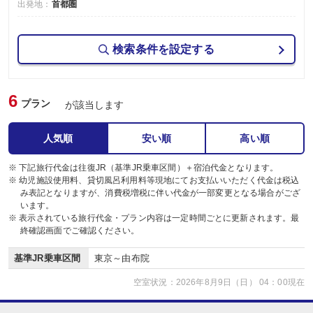
出発地：
首都圏
検索条件を設定する
6
プラン
が該当します
人気順
安い順
高い順
※ 下記旅行代金は往復JR（基準JR乗車区間）＋宿泊代金となります。
※ 幼児施設使用料、貸切風呂利用料等現地にてお支払いいただく代金は税込
み表記となりますが、消費税増税に伴い代金が一部変更となる場合がござ
います。
※ 表示されている旅行代金・プラン内容は一定時間ごとに更新されます。最
終確認画面でご確認ください。
基準JR乗車区間
東京～由布院
空室状況：2026年8月9日（日） 04：00現在