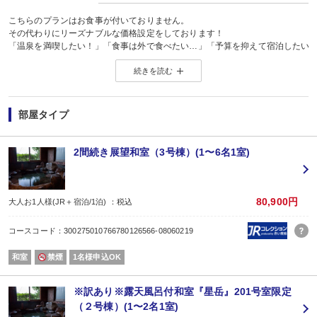
24時間源泉かけ流しが自慢です。
湯布院温泉とひと声でいっても、
こちらのプランはお食事が付いておりません。
その源泉によって泉質は様々ですが、
その代わりにリーズナブルな価格設定をしております！
地元の方々にも絶賛されるほど上質な温泉です。
「温泉を満喫したい！」「食事は外で食べたい…」「予算を抑えて宿泊したい
自家源泉のとろとろ温泉を24時間ご自由にお楽しみください。
その日その時のご都合に合わせやすいプランです♪
続きを読む
お食事にお出かけになられる際や、
◇大浴場：男女別露天風呂
由布院町のオススメ飲食店などはフロントにてご紹介いたします♪
◇貸切家族風呂：内湯2箇所
お気軽にお申し付けくださいませ。
◇客室温泉：半露天檜風呂付和洋室、露天岩風呂付和室
当館の周辺に、コンビニやスーパー等はございません。
部屋タイプ
※洋室、2間続き展望和室には客室に温泉風呂がございませんのでご注意くださ
一番近くのコンビニも車で７分程かかりますので、
特にお車でお越しでない方に関しては
必要なものがございましたら事前にご準備下さるのが宜しいかと思います。
2間続き展望和室（3号棟）(1〜6名1室)
【チェックイン／アウトについて】
［チェックイン］15：00
※最終チェックインは20：30です。
20：30を過ぎる場合はお受けできませんので予めご了承ください。
80,900円
大人お1人様(JR＋宿泊/1泊) ：税込
［チェックアウト］10：00
チェックイン後は、門限無しで出入り自由です。
コースコード：300275010766780126566-08060219
湯布院で夕食をお考えの方（お車でお越しの方）は、
一度チェックインされてお出かけされることをオススメ致します。
和室
禁煙
1名様申込OK
和室にご宿泊の場合、寝具（布団）は
お客様に敷いていただくようになっております。
和洋室、洋室はベッドがございます。（詳しくはお尋ねください）
※訳あり※露天風呂付和室『星岳』201号室限定
本プランに食事を付けることはできません。
（２号棟）(1〜2名1室)
お食事が必要な方は他のプランをご選択ください。