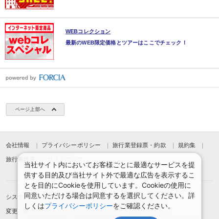
・お部屋には紙コップ、空気清浄機も完備。
・敷地内に自動販売機（アルコール・ソフトドリンク）有り。
WEBコレクション
最新のWEB限定価格とツアーはここでチェック！
ページ上部へ
会社情報
プライバシーポリシー
旅行業登録票・約款
規約集
旅行条件書
サイトマップ
当社サイト内においてお客様ごとに最適なサービスを提
供する目的及び当社サイト外で最適な広告を表示するこ
とを目的にCookieを使用しています。Cookieの使用に
同意いただける場合は同意するを選択してください。詳
システムメンテナンスのお知らせ
お申込みまでの手順
しくは
プライバシーポリシー
をご確認ください。
変更・取消のご案内
よくある質問
予約確認・変更