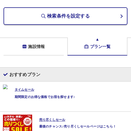
・18：00 or 18：30
※到着時間が18：00を過ぎる場合はご一報下さいませ。
検索条件を設定する
■朝食：和朝食
身体に優しい和朝食です。
※食事時間はチェックイン時に選択可能
・8：00 or 8:30
【温泉】
施設情報
プラン一覧
当宿は、由布院で数少ない独自の源泉を有する宿で、
24時間源泉かけ流しが自慢です。
湯布院温泉とひと声でいっても、
その源泉によって泉質は様々ですが、
地元の方々にも絶賛されるほど上質な温泉です。
おすすめプラン
自家源泉のとろとろ温泉を24時間ご自由にお楽しみください。
◇大浴場：男女別露天風呂
タイムセール
◇貸切家族風呂：内湯2箇所
◇客室温泉：半露天檜風呂付和洋室、露天岩風呂付和室
期間限定のお得な価格でお宿を探せます♪
※洋室、2間続き展望和室には客室に温泉風呂がございませんのでご注意くださ
＊＊お部屋の補足＊＊
売り尽くしセール
・当館の蛇口から出るお水は全て美味しい「地下水」です！
最後のチャンス♪売り尽くしセールページはこちら！
・お部屋には、飲用の冷たいお水、ポット（お湯）をご準備。