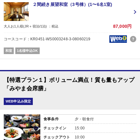
■夕食：「あさぎり会席膳」
２間続き展望和室（3号棟）(1〜6名1室)
メインがない、むしろ全ての品がメインの会席！
由布院の農家から仕入れる有機栽培野菜、別府湾近海・佐賀関で水揚げされた
良質の豊後牛など、季節感と地の物を活かしたお料理をお楽しみ下さい。
豊後牛は陶板焼きでお召し上がりいただきます。
87,000円
大人お1人様(JR＋宿泊/1泊) ：税込
【御献立（一例）】
コースコード：KR0451-WS0003248-3-08060219
食前酒／先付／前菜／吸物／造里／焼物
蓋物／台物／油もの／止椀／食事／香物／デザート
和室
1名様申込OK
※食事時間はチェックイン時に選択可能
・18：00 or 18：30
※到着時間が18：00を過ぎる場合はご一報下さいませ。
【特選プラン１】ボリューム満点！質も量もアップ
■朝食：和朝食
身体に優しい和朝食です。
「みやま会席膳」
※食事時間はチェックイン時に選択可能
・8：00 or 8:30
WEB申込み限定
【温泉】
当宿は、由布院で数少ない独自の源泉を有する宿で、
食事条件
夕・朝食付
24時間源泉かけ流しが自慢です。
湯布院温泉とひと声でいっても、
チェックイン
15:00
その源泉によって泉質は様々ですが、
チェックアウト
10:00
地元の方々にも絶賛されるほど上質な温泉です。