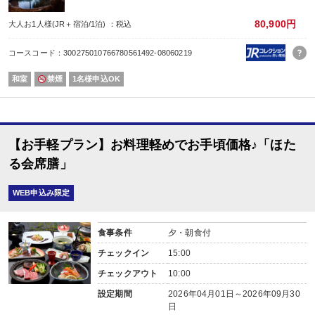
※お部屋へのお飲み物や、食べ物のお持ち込みは可能です。
もちろん、21：00まではお飲み物のルームサービスは受け付けております。
80,900円
大人お1人様(JR＋宿泊/1泊) ：税込
【温泉】
当宿は、由布院で数少ない独自の源泉を有する宿で、24時間源泉かけ流しが自
コースコード：300275010766780561492-08060219
地元の方々にも絶賛されるほど上質な温泉です。
自家源泉のとろとろ温泉を24時間ご自由にお楽しみください。
和室
禁煙
1名様申込OK
◇大浴場：男女別露天風呂
◇貸切家族風呂：内湯2箇所
◇客室温泉：半露天檜風呂付和洋室、露天岩風呂付和室
※洋室、2間続き展望和室には客室に温泉風呂がございませんのでご注意くださ
＊＊お部屋の補足＊＊
【お手軽プラン】お料理軽めでお手頃価格♪「ほた
・当館の蛇口から出るお水は全て美味しい「地下水」です！
・お部屋には、飲用の冷たいお水、ポット（お湯）をご準備。
る会席膳」
・敷地内に自動販売機（アルコール・ソフトドリンク）有り。
・全室に、換気しながら加湿・除湿・冷暖房ができるエアコンと空気清浄機を
WEB申込み限定
食事条件
夕・朝食付
チェックイン
15:00
チェックアウト
10:00
設定期間
2026年04月01日～2026年09月30
日