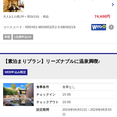
特にお車でお越しでない方に関しては
必要なものがございましたら事前にご準備下さるのが宜しいかと思います。
【チェックイン／アウトについて】
74,400円
大人お1人様(JR＋宿泊/1泊) ：税込
［チェックイン］15：00
※最終チェックインは20：30です。
コースコード：KR0451-WS0003252-3-08060219
20：30を過ぎる場合はお受けできませんので予めご了承ください。
［チェックアウト］10：00
和室
1名様申込OK
チェックイン後は、門限無しで出入り自由です。
湯布院で夕食をお考えの方（お車でお越しの方）は、
一度チェックインされてお出かけされることをオススメ致します。
【素泊まりプラン】リーズナブルに温泉満喫♪
和室にご宿泊の場合、寝具（布団）は
お客様に敷いていただくようになっております。
和洋室、洋室はベッドがございます。（詳しくはお尋ねください）
WEB申込み限定
本プランに食事を付けることはできません。
お食事が必要な方は他のプランをご選択ください。
食事条件
食事なし
チェックイン
15:00
※お部屋へのお飲み物や、食べ物のお持ち込みは可能です。
もちろん、21：00まではお飲み物のルームサービスは受け付けております。
チェックアウト
10:00
【温泉】
設定期間
2026年04月01日～2026年09月30
当宿は、由布院で数少ない独自の源泉を有する宿で、
日