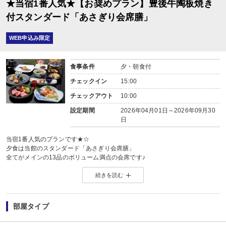
★当宿1番人気★【お奨めプラン】豊後牛陶板焼き
・冬季は18：00 or 18:30
・夏季は18：30 or 19:00
付スタンダード「あさぎり会席膳」
※到着時間が18：00を過ぎる場合はご一報下さいませ。
WEB申込み限定
■朝食：和朝食
身体に優しい和朝食です。
※食事時間はチェックイン時に選択可能
食事条件
夕・朝食付
・8：00 or 8:30
チェックイン
15:00
■食事処
チェックアウト
10:00
食事処にパーテーションを設置し、半個室の空間。
仕切りを作ることで密を避け、安心してお召し上がりいただけます。
設定期間
2026年04月01日～2026年09月30
日
【温泉】
当宿は、由布院で数少ない独自の源泉を有する宿で、
当宿1番人気のプランです★☆
24時間源泉かけ流しが自慢です。
夕食は当館のスタンダード「あさぎり会席膳」
湯布院温泉とひと声でいっても、
全てがメインの13品のボリューム満点の会席です♪
その源泉によって泉質は様々ですが、
自慢の自家源泉100％かけ流しの温泉をお愉しみ下さい。
地元の方々にも絶賛されるほど上質な温泉です。
続きを読む
自家源泉のとろとろ温泉を24時間ご自由にお楽しみください。
【お食事】
朝夕食事処でのご案内です。
◇大浴場：男女別露天風呂
食事処にはパーテーションを設置し、半個室の空間になっております。
◇貸切家族風呂：内湯2箇所
部屋タイプ
仕切りを作ることで密を避け、安心してお召し上がりいただけます。
◇客室温泉：半露天檜風呂付和洋室、露天岩風呂付和室
※洋室、2間続き展望和室には客室に温泉風呂がございませんのでご注意くださ