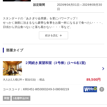
自家源泉のとろとろ温泉を24時間ご自由にお楽しみください。
設定期間
2026年04月01日～2026年09月30
日
◇大浴場：男女別露天風呂
◇貸切家族風呂：内湯2箇所
スタンダードの「あさぎり会席膳」を更にパワーアップ！
◇客室温泉：半露天檜風呂付和洋室、露天岩風呂付和室
せっかく旅館に泊まるなら豪華な食事をお腹一杯になるまで食べたい・・・、
※洋室、2間続き展望和室には客室に温泉風呂がございませんのでご注意くださ
日頃から沢山食べないと落ち着かない・・・等など、
お食事は質も量もこだわりたい！という方にオススメです★
続きを読む
＊＊お部屋の補足＊＊
【お食事】
・当館の蛇口から出るお水は全て美味しい「地下水」です！
朝夕食事処でのご案内です。
・お部屋には、飲用の冷たいお水、ポット（お湯）をご準備。
食事処にはパーテーションを設置し、半個室の空間になっております。
・お部屋には紙コップ、空気清浄機も完備。
部屋タイプ
仕切りを作ることで密を避け、安心してお召し上がりいただけます。
・敷地内に自動販売機（アルコール・ソフトドリンク）有り。
■夕食：ボリュームアップ「みやま会席膳」
２間続き展望和室（3号棟）(1〜6名1室)
メインがない、むしろ全ての品がメインの
ボリュームたっぷりのあさぎり会席膳に
変り鉢で伊勢海老の料理が付き、
造りも4種が5種になるなど質も量も大満足の会席膳となっております。
89,500円
大人お1人様(JR＋宿泊/1泊) ：税込
【御献立（一例）】
コースコード：KR0451-WS0003249-3-08060219
食前酒／先付／前菜／吸物／造里／変り鉢／焼物
蓋物／台物／油もの／止椀／食事／香物／デザート
和室
1名様申込OK
※食事時間はチェックイン時に選択可能