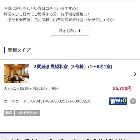
お得に旅行をしたい方はコチラがおすすめ！
料理を少し軽めにご用意する分、お手頃な価格に♪
「ほたる会席膳」でお気軽に由布院温泉旅行はいかがでしょうか。
温泉重視でお探しの方、量的にあまり食べられない方、
続きを読む
女性グループ旅行の方から人気！
【お食事】
朝夕食事処でのご案内です。
部屋タイプ
食事処にはパーテーションを設置し、半個室の空間になっております。
仕切りを作ることで密を避け、安心してお召し上がりいただけます。
２間続き展望和室（3号棟）(1〜6名1室)
■夕食：「ほたる会席膳」
通常の「あさぎり会席膳」よりも料理は少なめですが…もちろん質はそのまま
元々ボリュームの多い会席膳なので「ちょうどいい」というお声もいただきま
品数が1品(揚物)減り、前菜や刺し盛の種類が少なくなるなど
85,700円
大人お1人様(JR＋宿泊/1泊) ：税込
全体のボリュームを抑えたお料理。
大分の山海の幸は十分にお楽しみいただけます！
コースコード：KR0451-WS0003251-3-08060219
【御献立（一例）】
和室
1名様申込OK
食前酒／先付／前菜／吸物／造里／焼物
蓋物／台物／油もの／止椀／食事／香物／デザート
※季節、仕入れにより内容は随時変更となります。
※食事時間はチェックイン時に選択可能