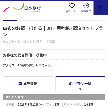
お気に入り
閲覧履歴
由布のお宿 ほたる｜JR・新幹線+宿泊セットプラ
ン
ゆふのおやど ほたる [大分県／湯布院]
お客様の総合評価 収集中
アクセス
JR由布院駅より車で約7分
施設情報
プラン一覧
選択した条件
出発日：
2026年8月12日(水)
室数：
1室
1室あたり人数：
2名1室