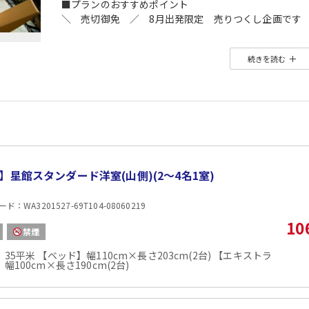
■プランのおすすめポイント
＼ 売切御免 ／ 8月出発限定 売りつくし企画です
◆ ◇ ◆ ◇ ◆ ◇ ◆ ◇ ◆
続きを読む
インターネット限定のおすすめプランです。
※店頭・電話・メールでのお問合せや申込みは出来ませ
◆ ◇ ◆ ◇ ◆ ◇ ◆ ◇ ◆
【ご案内】
■最終チェックインは18：00となります。
■ホテルではアレルギー対応及びアレルゲンの表記は行
お客様ご自身で喫食のご判断をお願い致します。
■4名様ご利用の場合は、1名様はエキストラベッドで
】星館スタンダード洋室(山側)(2〜4名1室)
【2名1室でご利用の場合】おとな1名＋こども1名OK♪
：WA3201527-69T104-08060219
■2名1室ご利用の場合、
おとな1名＋こども1名ご利用でも、お子様はこども代金
10
禁煙
※通常「おとな1名＋こども1名」で2名1室ご利用の場
■夕食
35平米 【ベッド】幅110cm×長さ203cm(2台) 【エキストラ
幅100cm×長さ190cm(2台)
場所:
レストラン（「和ダイニング星 ＨＯＳＨＩ」）
内容:
和洋中ビュッフェ