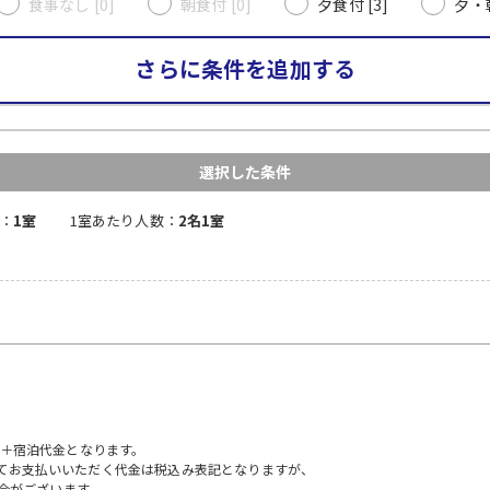
食事なし [0]
朝食付 [0]
夕食付 [3]
夕・朝
さらに条件を追加する
選択した条件
：
1室
1室あたり人数：
2名1室
）＋宿泊代金となります。
にてお支払いいただく代金は税込み表記となりますが、
合がございます。