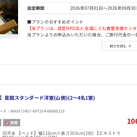
設定期間
2026年07月01日～2026年09月3
■プランのおすすめポイント
【当プランは、認定NPO法人 全国こども食堂支援セン
当プランよりお申込みいただいた場合、ご旅行代金の一
支援団体「 認定NPO法人 全国こども食堂支援センター
続きを読む
旅の思い出を作るとともに、あなたのご旅行で多くの子
詳しくは、こちら →
夏のチャリティプランページ
【ご案内】
■最終チェックインは18：00となります。
■ホテルではアレルギー対応及びアレルゲンの表記は行
お客様ご自身で喫食のご判断をお願い致します。
■4名様ご利用の場合は、1名様はエキストラベッドで
】星館スタンダード洋室(山側)(2〜4名1室)
【2名1室でご利用の場合】おとな1名＋こども1名OK♪
：WA3073457-69T104-08060219
■2名1室ご利用の場合、
おとな1名＋こども1名ご利用でも、お子様はこども代金
10
禁煙
※通常「おとな1名＋こども1名」で2名1室ご利用の場
■夕食
35平米 【ベッド】幅110cm×長さ203cm(2台) 【エキストラ