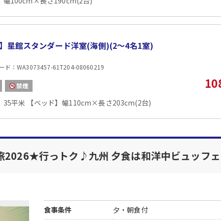
幅100cm×長さ190cm(2台)
場所:
レストラン（「和ダイニング星 ＨＯＳＨＩ」）
内容:
※天災地変や感染症拡大等による大幅な予約状況の変更
■朝食
】星館スタンダード洋室(海側)(2〜4名1室)
場所:
レストラン（「和ダイニング星 ＨＯＳＨＩ」）
：WA3073457-61T204-08060219
内容:
10
※天災地変や感染症拡大等による大幅な予約状況の変更
禁煙
35平米 【ベッド】幅110cm×長さ203cm(2台)
2026★行っトク♪九州 夕食は和洋中ビュッフ
食事条件
夕・朝食付