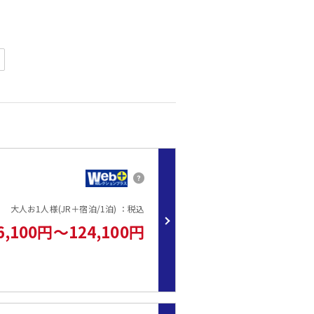
ん。
っておりません。
はなくソファーベッドになることがございます。
大人お1人様(JR＋宿泊/1泊) ：税込
でOK♪
6,100円～124,100円
合、お子様はおとなと同額となります。