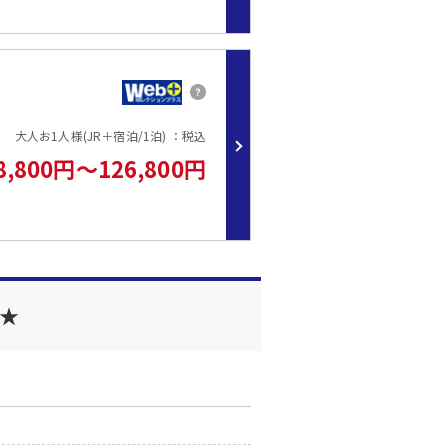
により、
大人お1人様(JR＋宿泊/1泊) ：税込
8,800円～126,800円
により、
ェ★