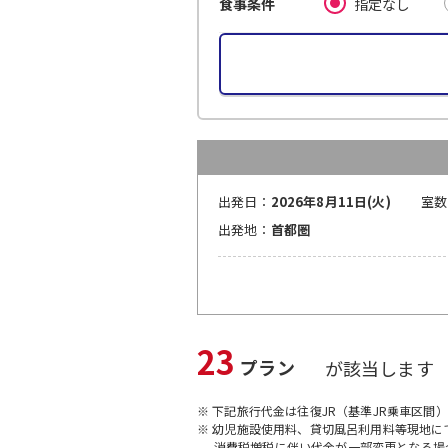
指定なし
食事条件
出発日：
2026年8月11日(火)
室数
出発地：
首都圏
23
プラン
が該当します
※ 下記旅行代金は往復JR（基準JR乗車区間
※ 幼児施設使用料、貸切風呂利用料等現地
消費税増税に伴い代金が一部変更となる場