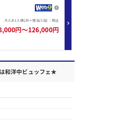
大人お1人様(JR＋宿泊/1泊) ：税込
8,000円～126,000円
食は和洋中ビュッフェ★