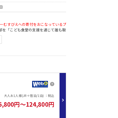
0日
ターむすびえへの寄付をおこなっているプランです】
部を「こども食堂の支援を通じて誰も取りこぼさない社会をつくる」
むすびえ 」へ寄付いたします。
どもが笑顔で過ごせる社会の実現に向けた支援をしてみませんか？
っておりません。
はなくソファーベッドになることがございます。
大人お1人様(JR＋宿泊/1泊) ：税込
でOK♪
6,800円～124,800円
合、お子様はおとなと同額となります。