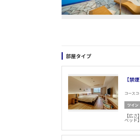
部屋タイプ
【禁煙
コースコード
ツイン
【広さ】
ベッド】