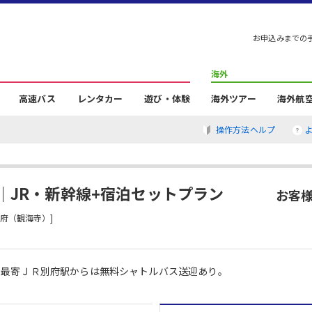
お申込みまでの
海外
高速バス
レンタカー
遊び・体験
海外ツアー
海外航
操作方法ヘルプ
｜JR・新幹線+宿泊セットプラン
お客様
府（観海寺）]
、最寄ＪＲ別府駅からは無料シャトルバス送迎あり。