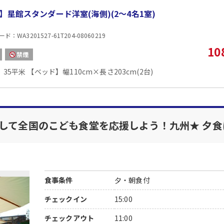
■朝食
】星館スタンダード洋室(海側)(2〜4名1室)
場所:
レストラン（「和ダイニング星 ＨＯＳＨＩ」）
：WA3201527-61T204-08060219
内容:
10
和洋ビュッフェ
禁煙
35平米 【ベッド】幅110cm×長さ203cm(2台)
旅して全国のこども食堂を応援しよう！九州★ 夕
食事条件
夕・朝食付
チェックイン
15:00
チェックアウト
11:00