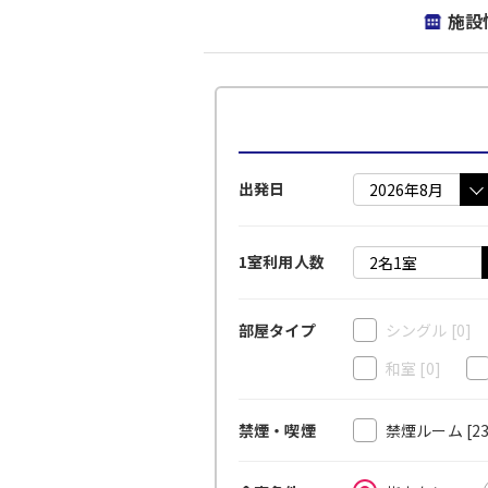
施設
出発日
1室利用人数
シングル
[0]
部屋タイプ
和室
[0]
禁煙ルーム
[2
禁煙・喫煙