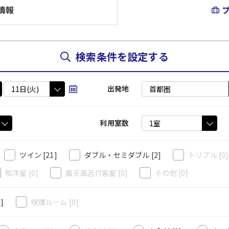
情報
検索条件を設定する
出発地
利用室数
ツイン
[21]
ダブル・セミダブル
[2]
トリプル
[0
和洋室
[0]
露天風呂付客室
[0]
その他
[0]
3]
喫煙ルーム
[0]