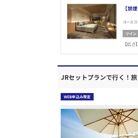
【禁煙
コースコード
ツイン
【広さ】
JRセットプランで行く！
WEB申込み限定