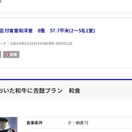
呂付客室和洋室 8畳 57.7平米(2〜5名1室)
：326634023434150166496-08030226
禁煙
おいた和牛に舌鼓プラン 和食
食事条件
夕・朝食付