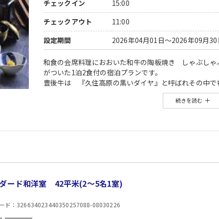
チェックイン
15:00
チェックアウト
11:00
設定期間
2026年04月01日～2026年09月3
和食の会席料理におおいた和牛の陶板焼き しゃぶしゃ
がついた1泊2食付の宿泊プランです。
豊後牛は 『久住高原の黒いダイヤ』と呼ばれその中で
は、風味豊かで、まろやかでとろけるような味わいが特
続きを読む
是非、大分旅行ではおおいた和牛をご賞味下さいませ。
近隣観光エリア（近い順）
長湯温泉(大分）・黒川温泉(熊本）・湯布院(大分）・阿
周辺のアクティビティ（近い順）
レゾネイト乗馬牧場(約10分) ・久住高原ゴルフ倶楽部(
周辺の観光スポット（近い順）
ガンジーファーム (約1分)・久住ワイナリー(約5分)・く
ダード和洋室 42平米(2〜5名1室)
：326634023440350257088-08030226