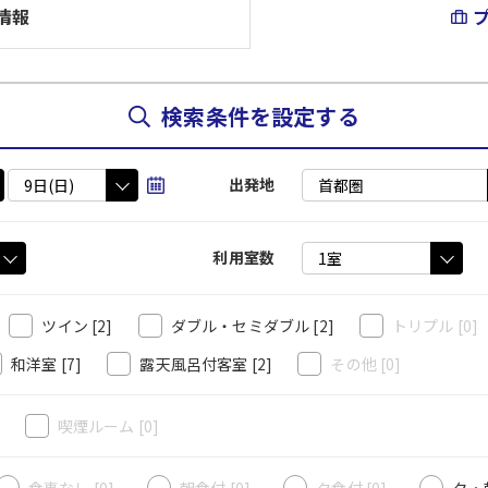
情報
検索条件を設定する
出発地
利用室数
ツイン
[2]
ダブル・セミダブル
[2]
トリプル
[0]
和洋室
[7]
露天風呂付客室
[2]
その他
[0]
]
喫煙ルーム
[0]
食事なし [0]
朝食付 [0]
夕食付 [0]
夕・朝