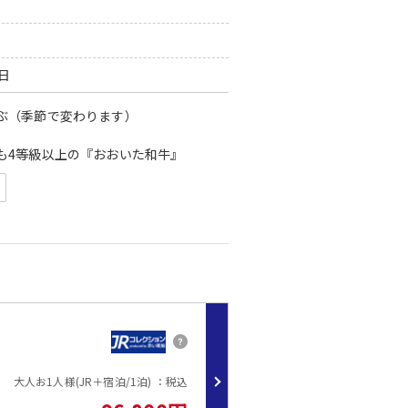
0日
ぶ（季節で変わります）
も4等級以上の『おおいた和牛』
長です。
蘇(熊本）・別府(大分）・高千穂(宮崎）・博多 (福岡）
約15分)・牧ノ戸峠登山口(約30分)・くじゅう森林公園スキー場(約30
じゅう花公園(約5分)・やまなみハイウェイ(約20分)・大観峰(約40分
大人お1人様(JR＋宿泊/1泊) ：税込