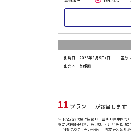
食事条件
出発日：
2026年8月9日(日)
室数
出発地：
首都圏
11
プラン
が該当します
※ 下記旅行代金は往復JR（基準JR乗車区間
※ 幼児施設使用料、貸切風呂利用料等現地
消費税増税に伴い代金が一部変更となる場