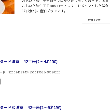
おおいた和牛モモ肉をブロックをじっくり焼き上げる事
おおいた和牛モモ肉のロティスリーをメインとした洋食
1泊2食付の宿泊プランです。
是非大分を旅行の際にはブランド牛、おおいた和牛を!!
続きを読む
【ご夕食】
おおいた和牛モモ肉がメインのコース料理『メテオコー
近隣観光エリア（近い順）
長湯温泉(大分）・黒川温泉(熊本）・湯布院(大分）・阿
周辺のアクティビティ（近い順）
レゾネイト乗馬牧場(約10分) ・久住高原ゴルフ倶楽部(
周辺の観光スポット（近い順）
ガンジーファーム (約1分)・久住ワイナリー(約5分)・く
ダード洋室 42平米(2〜4名1室)
：326634023434150019996-08030226
ダード和洋室 42平米(2〜5名1室)