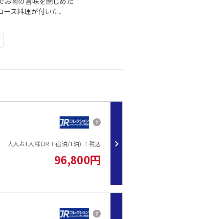
でお肉の旨味を閉じめた
コース料理が付いた、
ス』
蘇(熊本）・別府(大分）・高千穂(宮崎）・博多 (福岡）
約15分)・牧ノ戸峠登山口(約30分)・くじゅう森林公園スキー場(約30
じゅう花公園(約5分)・やまなみハイウェイ(約20分)・大観峰(約40分
大人お1人様(JR＋宿泊/1泊) ：税込
96,800円