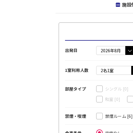
施設
出発日
1室利用人数
シングル
[0]
部屋タイプ
和室
[0]
禁煙ルーム
[6
禁煙・喫煙
指定なし