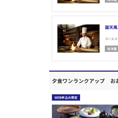
露天風
コースコード
和洋室
夕食ワンランクアップ お
WEB申込み限定