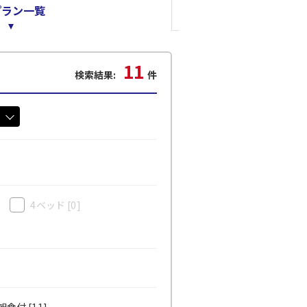
プラン一覧
11
検索結果:
件
4ベッド
[0]
食付 [11]