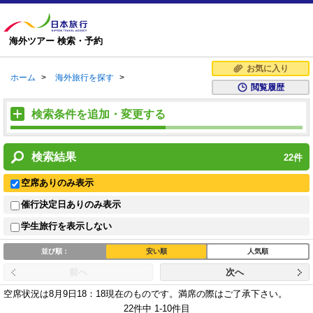
海外ツアー 検索・予約
お気に入り
ホーム
>
海外旅行を探す
>
閲覧履歴
検索条件を追加・変更する
検索結果
22
件
空席ありのみ表示
催行決定日ありのみ表示
学生旅行を表示しない
並び順：
安い順
人気順
前へ
次へ
空席状況は8月9日18：18現在のものです。
満席の際はご了承下さい。
22件中 1-10件目