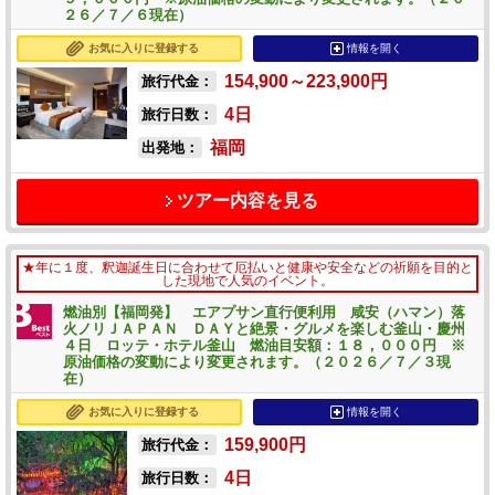
２６／７／６現在）
お気に入りに登録する
情報を開く
154,900～223,900
円
旅行代金：
4
日
旅行日数：
福岡
出発地：
ツアー内容を見る
★年に１度、釈迦誕生日に合わせて厄払いと健康や安全などの祈願を目的と
した現地で人気のイベント。
燃油別【福岡発】 エアプサン直行便利用 咸安（ハマン）落
火ノリＪＡＰＡＮ ＤＡＹと絶景・グルメを楽しむ釜山・慶州
４日 ロッテ・ホテル釜山 燃油目安額：１８，０００円 ※
原油価格の変動により変更されます。（２０２６／７／３現
在）
お気に入りに登録する
情報を開く
159,900
円
旅行代金：
4
日
旅行日数：