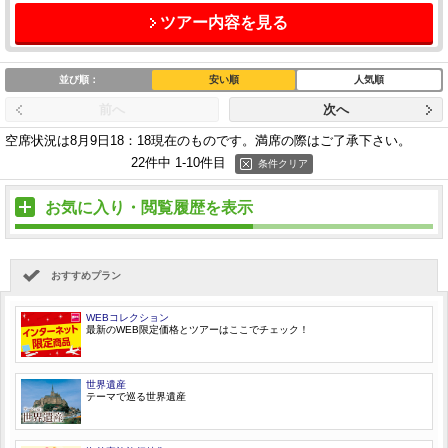
ツアー内容を見る
並び順：
安い順
人気順
前へ
次へ
空席状況は8月9日18：18現在のものです。
満席の際はご了承下さい。
22件中 1-10件目
条件クリア
お気に入り・閲覧履歴を表示
おすすめプラン
WEBコレクション
最新のWEB限定価格とツアーはここでチェック！
世界遺産
テーマで巡る世界遺産