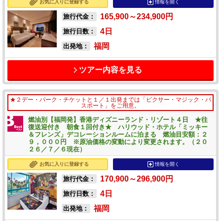
お気に入りに登録する
情報を開く
165,900～234,900
円
旅行代金：
4
日
旅行日数：
福岡
出発地：
ツアー内容を見る
★２デー・パーク・チケットと１／１出発までは「ピクサー・マジック・パ
スポート」をご用意。
燃油別【福岡発】香港ディズニーランド・リゾート４日 ★往
復送迎付き 朝食１回付き★ ハリウッド・ホテル「ミッキー
＆フレンズ」デコレーションルームに泊まる 燃油目安額：２
９，０００円 ※原油価格の変動により変更されます。（２０
２６／７／６現在）
お気に入りに登録する
情報を開く
170,900～296,900
円
旅行代金：
4
日
旅行日数：
福岡
出発地：