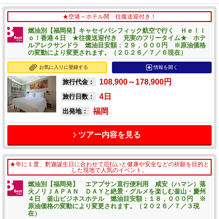
★空港～ホテル間 往復送迎付き！
燃油別【福岡発】キャセイパシフィック航空で行く Ｈｅｌｌ
ｏ！香港４日 ★往復送迎付き 充実のフリータイム★ ホテ
ルアレクサンドラ 燃油目安額：２９，０００円 ※原油価格
の変動により変更されます。（２０２６／７／６現在）
お気に入りに登録する
情報を開く
108,900～178,900
円
旅行代金：
4
日
旅行日数：
福岡
出発地：
ツアー内容を見る
★年に１度、釈迦誕生日に合わせて厄払いと健康や安全などの祈願を目的と
した現地で人気のイベント。
燃油別【福岡発】 エアプサン直行便利用 咸安（ハマン）落
火ノリＪＡＰＡＮ ＤＡＹと絶景・グルメを楽しむ釜山・慶州
４日 釜山ビジネスホテル 燃油目安額：１８，０００円 ※
原油価格の変動により変更されます。（２０２６／７／３現
在）