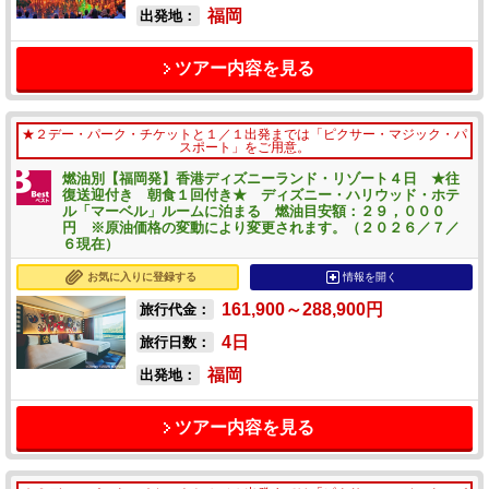
福岡
出発地：
ツアー内容を見る
★２デー・パーク・チケットと１／１出発までは「ピクサー・マジック・パ
スポート」をご用意。
燃油別【福岡発】香港ディズニーランド・リゾート４日 ★往
復送迎付き 朝食１回付き★ ディズニー・ハリウッド・ホテ
ル「マーベル」ルームに泊まる 燃油目安額：２９，０００
円 ※原油価格の変動により変更されます。（２０２６／７／
６現在）
お気に入りに登録する
情報を開く
161,900～288,900
円
旅行代金：
4
日
旅行日数：
福岡
出発地：
ツアー内容を見る