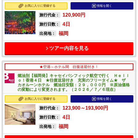
お気に入りに登録する
情報を開く
120,900
円
旅行代金：
4
日
旅行日数：
福岡
出発地：
ツアー内容を見る
★空港～ホテル間 往復送迎付き！
燃油別【福岡発】キャセイパシフィック航空で行く Ｈｅｌｌ
ｏ！香港４日 ★往復送迎付き 充実のフリータイム★ ザ
カオルーンホテル 燃油目安額：２９，０００円 ※原油価格
の変動により変更されます。（２０２６／７／６現在）
お気に入りに登録する
情報を開く
123,900～193,900
円
旅行代金：
4
日
旅行日数：
福岡
出発地：