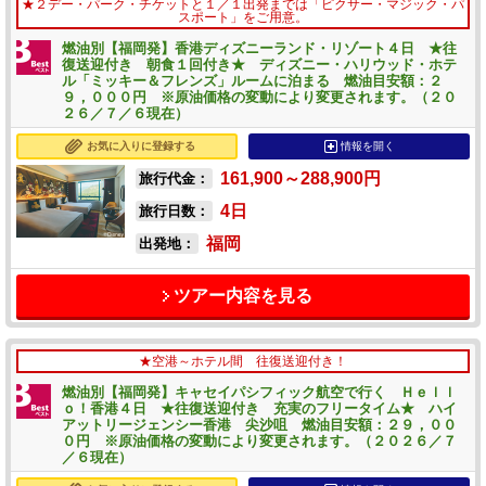
★２デー・パーク・チケットと１／１出発までは「ピクサー・マジック・パ
スポート」をご用意。
燃油別【福岡発】香港ディズニーランド・リゾート４日 ★往
復送迎付き 朝食１回付き★ ディズニー・ハリウッド・ホテ
ル「ミッキー＆フレンズ」ルームに泊まる 燃油目安額：２
９，０００円 ※原油価格の変動により変更されます。（２０
２６／７／６現在）
お気に入りに登録する
情報を開く
161,900～288,900
円
旅行代金：
4
日
旅行日数：
福岡
出発地：
ツアー内容を見る
★空港～ホテル間 往復送迎付き！
燃油別【福岡発】キャセイパシフィック航空で行く Ｈｅｌｌ
ｏ！香港４日 ★往復送迎付き 充実のフリータイム★ ハイ
アットリージェンシー香港 尖沙咀 燃油目安額：２９，００
０円 ※原油価格の変動により変更されます。（２０２６／７
／６現在）