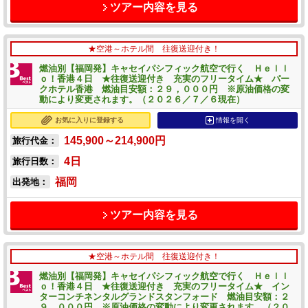
ツアー内容を見る
★空港～ホテル間 往復送迎付き！
燃油別【福岡発】キャセイパシフィック航空で行く Ｈｅｌｌ
ｏ！香港４日 ★往復送迎付き 充実のフリータイム★ パー
クホテル香港 燃油目安額：２９，０００円 ※原油価格の変
動により変更されます。（２０２６／７／６現在）
お気に入りに登録する
情報を開く
145,900～214,900
円
旅行代金：
4
日
旅行日数：
福岡
出発地：
ツアー内容を見る
★空港～ホテル間 往復送迎付き！
燃油別【福岡発】キャセイパシフィック航空で行く Ｈｅｌｌ
ｏ！香港４日 ★往復送迎付き 充実のフリータイム★ イン
ターコンチネンタルグランドスタンフォード 燃油目安額：２
９，０００円 ※原油価格の変動により変更されます。（２０