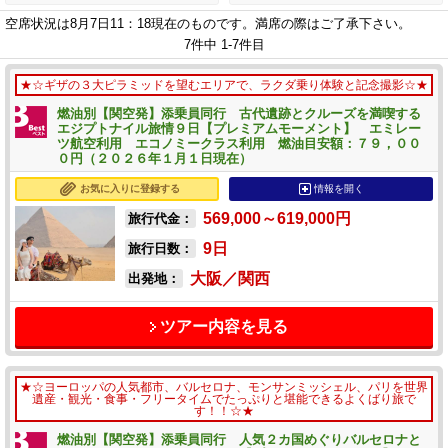
空席状況は8月7日11：18現在のものです。
満席の際はご了承下さい。
7件中 1-7件目
★☆ギザの３大ピラミッドを望むエリアで、ラクダ乗り体験と記念撮影☆★
燃油別【関空発】添乗員同行 古代遺跡とクルーズを満喫する
エジプトナイル旅情９日【プレミアムモーメント】 エミレー
ツ航空利用 エコノミークラス利用 燃油目安額：７９，００
０円（２０２６年１月１日現在）
お気に入りに登録する
情報を開く
569,000～619,000
円
旅行代金：
9
日
旅行日数：
大阪／関西
出発地：
ツアー内容を見る
★☆ヨーロッパの人気都市、バルセロナ、モンサンミッシェル、パリを世界
遺産・観光・食事・フリータイムでたっぷりと堪能できるよくばり旅で
す！！☆★
燃油別【関空発】添乗員同行 人気２カ国めぐりバルセロナと