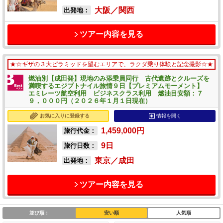
大阪／関西
出発地：
ツアー内容を見る
★☆ギザの３大ピラミッドを望むエリアで、ラクダ乗り体験と記念撮影☆★
燃油別【成田発】現地のみ添乗員同行 古代遺跡とクルーズを
満喫するエジプトナイル旅情９日【プレミアムモーメント】
エミレーツ航空利用 ビジネスクラス利用 燃油目安額：７
９，０００円（２０２６年１月１日現在）
お気に入りに登録する
情報を開く
1,459,000
円
旅行代金：
9
日
旅行日数：
東京／成田
出発地：
ツアー内容を見る
並び順：
安い順
人気順