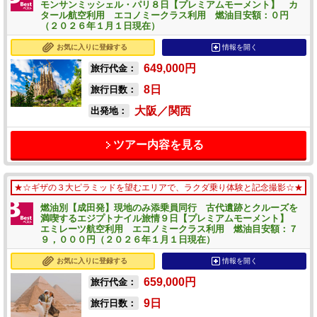
モンサンミッシェル・パリ８日【プレミアムモーメント】 カ
タール航空利用 エコノミークラス利用 燃油目安額：０円
（２０２６年１月１日現在）
お気に入りに登録する
情報を開く
649,000
円
旅行代金：
8
日
旅行日数：
大阪／関西
出発地：
ツアー内容を見る
★☆ギザの３大ピラミッドを望むエリアで、ラクダ乗り体験と記念撮影☆★
燃油別【成田発】現地のみ添乗員同行 古代遺跡とクルーズを
満喫するエジプトナイル旅情９日【プレミアムモーメント】
エミレーツ航空利用 エコノミークラス利用 燃油目安額：７
９，０００円（２０２６年１月１日現在）
お気に入りに登録する
情報を開く
659,000
円
旅行代金：
9
日
旅行日数：