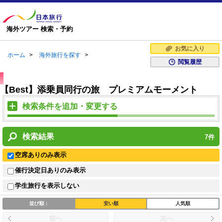
海外ツアー 検索・予約
お気に入り
ホーム
>
海外旅行を探す
>
閲覧履歴
【Best】添乗員同行の旅 プレミアムモーメント
検索条件を追加・変更する
検索結果
7
件
空席ありのみ表示
催行決定日ありのみ表示
学生旅行を表示しない
並び順：
安い順
人気順
前へ
次へ