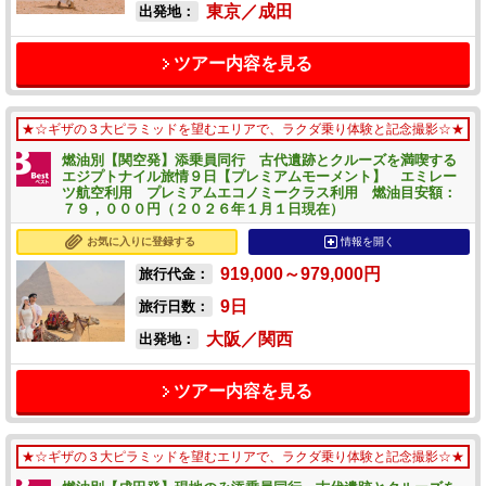
東京／成田
出発地：
ツアー内容を見る
★☆ギザの３大ピラミッドを望むエリアで、ラクダ乗り体験と記念撮影☆★
燃油別【関空発】添乗員同行 古代遺跡とクルーズを満喫する
エジプトナイル旅情９日【プレミアムモーメント】 エミレー
ツ航空利用 プレミアムエコノミークラス利用 燃油目安額：
７９，０００円（２０２６年１月１日現在）
お気に入りに登録する
情報を開く
919,000～979,000
円
旅行代金：
9
日
旅行日数：
大阪／関西
出発地：
ツアー内容を見る
★☆ギザの３大ピラミッドを望むエリアで、ラクダ乗り体験と記念撮影☆★