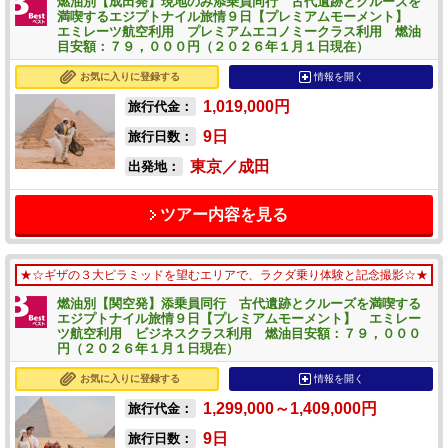
燃油別【成田発】現地のみ添乗員同行 古代遺跡とクルーズを
満喫するエジプトナイル旅情９日【プレミアムモーメント】
エミレーツ航空利用 プレミアムエコノミークラス利用 燃油
目安額：７９，０００円（２０２６年１月１日現在）
お気に入りに登録する
情報を開く
1,019,000
円
旅行代金：
9
日
旅行日数：
東京／成田
出発地：
ツアー内容を見る
★☆ギザの３大ピラミッドを望むエリアで、ラクダ乗り体験と記念撮影☆★
燃油別【関空発】添乗員同行 古代遺跡とクルーズを満喫する
エジプトナイル旅情９日【プレミアムモーメント】 エミレー
ツ航空利用 ビジネスクラス利用 燃油目安額：７９，０００
円（２０２６年１月１日現在）
お気に入りに登録する
情報を開く
1,299,000～1,409,000
円
旅行代金：
9
日
旅行日数：