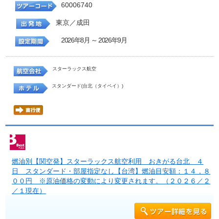
60006740
東京／成田
2026年8月 ～ 2026年9月
スターラックス航空
スタンダード(台北（タイペイ）)
燃油別【関空発】スターラックス航空利用 おきがる台北 ４
日 スタンダード・部屋指定なし【台湾】燃油目安額：１４，８
００円 ※原油価格の変動により変更されます。（２０２６／２
／１現在）