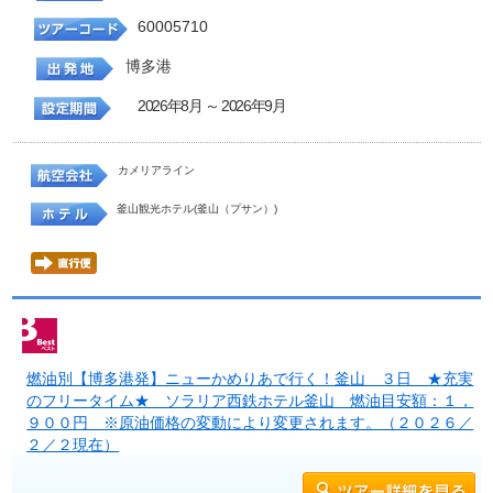
60005710
博多港
2026年8月 ～ 2026年9月
カメリアライン
釜山観光ホテル(釜山（プサン）)
燃油別【博多港発】ニューかめりあで行く！釜山 ３日 ★充実
のフリータイム★ ソラリア西鉄ホテル釜山 燃油目安額：１，
９００円 ※原油価格の変動により変更されます。（２０２６／
２／２現在）