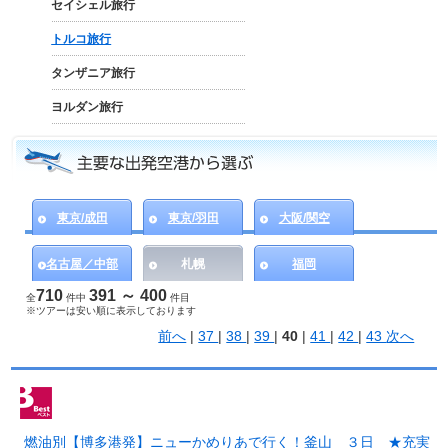
セイシェル旅行
トルコ旅行
タンザニア旅行
ヨルダン旅行
東京/成田
東京/羽田
大阪/関空
名古屋／中部
札幌
福岡
710
391 ～ 400
全
件中
件目
※ツアーは安い順に表示しております
前へ
|
37
|
38
|
39
|
40
|
41
|
42
|
43
次へ
燃油別【博多港発】ニューかめりあで行く！釜山 ３日 ★充実