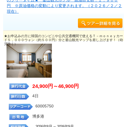
のフリータイム★ 釜山観光ホテル 燃油目安額：１，９００
円 ※原油価格の変動により変更されます。（２０２６／２／２
現在）
★お申込みの方に韓国のコンビニや公共交通機関で使えるＴ－ｍｏｎｅｙカー
ド５，０００ウォン（約５００円）分と釜山観光マップを差し上げます！（幼
児除く）
24,900円～46,900円
4日
60005750
博多港
2026年8月 ～ 2026年9月