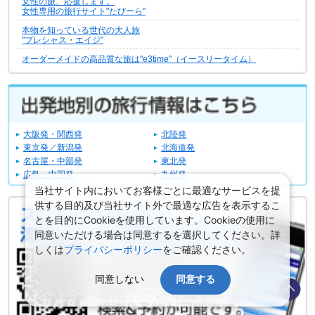
女性の旅、応援します。
女性専用の旅行サイト"たびーら"
本物を知っている世代の大人旅
"プレシャス・エイジ"
オーダーメイドの高品質な旅は"e3time"（イースリータイム）
大阪発・関西発
北陸発
東京発／新潟発
北海道発
名古屋・中部発
東北発
広島・中国発
九州発
当社サイト内においてお客様ごとに最適なサービスを提
供する目的及び当社サイト外で最適な広告を表示するこ
とを目的にCookieを使用しています。Cookieの使用に
同意いただける場合は同意するを選択してください。詳
しくは
プライバシーポリシー
をご確認ください。
同意しない
同意する