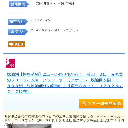
2026年8月 ～ 2026年9月
カメリアライン
プライム観光ホテル(釜山（プサン）)
燃油別【博多港発】ニューかめりあで行く！釜山 ３日 ★充実
のフリータイム★ ノッテ ラ ミアホテル 燃油目安額：１，
９００円 ※原油価格の変動により変更されます。（２０２６／
２／２現在）
★お申込みの方に韓国のコンビニや公共交通機関で使えるＴ－ｍｏｎｅｙカー
ド５，０００ウォン（約５００円）分と釜山観光マップを差し上げます！（幼
児除く）