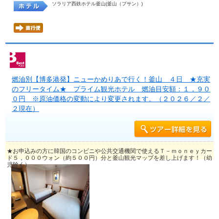
ソラリア西鉄ホテル釜山(釜山（プサン）)
燃油別【博多港発】ニューかめりあで行く！釜山 ４日 ★充実
のフリータイム★ プライム観光ホテル 燃油目安額：１，９０
０円 ※原油価格の変動により変更されます。（２０２６／２／
２現在）
★お申込みの方に韓国のコンビニや公共交通機関で使えるＴ－ｍｏｎｅｙカー
ド５，０００ウォン（約５００円）分と釜山観光マップを差し上げます！（幼
児除く）