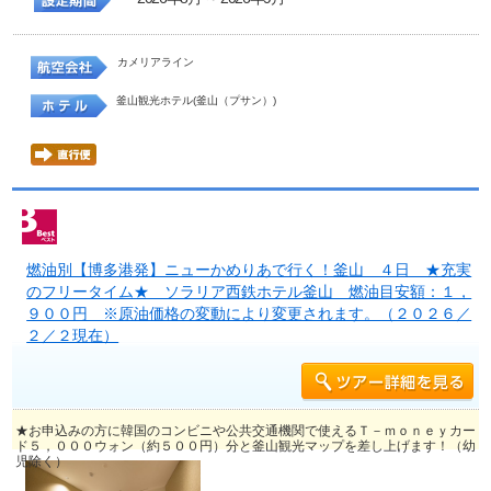
カメリアライン
釜山観光ホテル(釜山（プサン）)
燃油別【博多港発】ニューかめりあで行く！釜山 ４日 ★充実
のフリータイム★ ソラリア西鉄ホテル釜山 燃油目安額：１，
９００円 ※原油価格の変動により変更されます。（２０２６／
２／２現在）
★お申込みの方に韓国のコンビニや公共交通機関で使えるＴ－ｍｏｎｅｙカー
ド５，０００ウォン（約５００円）分と釜山観光マップを差し上げます！（幼
児除く）