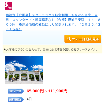
燃油別【成田発】スターラックス航空利用 おきがる台北 ４
日 スタンダード・部屋指定なし【台湾】燃油目安額：１４，８
００円 ※原油価格の変動により変更されます。（２０２６／２
／１現在）
★お客様のプランに合わせて、自由に台北滞在を楽しめるフリースタイル。
65,900円～111,900円
4日