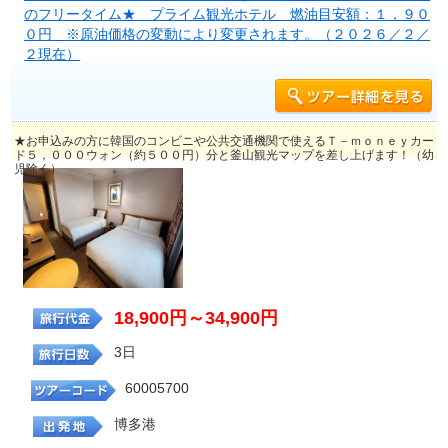
のフリータイム★ プライム観光ホテル 燃油目安額：１，９０
０円 ※原油価格の変動により変更されます。（２０２６／２／
２現在）
★お申込みの方に韓国のコンビニや公共交通機関で使えるＴ－ｍｏｎｅｙカー
ド５，０００ウォン（約５００円）分と釜山観光マップを差し上げます！（幼
児除く）
18,900円～34,900円
3日
60005700
博多港