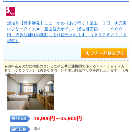
燃油別【博多港発】ニューかめりあで行く！釜山 ３日 ★充実
のフリータイム★ 釜山観光ホテル 燃油目安額：１，９００
円 ※原油価格の変動により変更されます。（２０２６／２／２
現在）
★お申込みの方に韓国のコンビニや公共交通機関で使えるＴ－ｍｏｎｅｙカー
ド５，０００ウォン（約５００円）分と釜山観光マップを差し上げます！（幼
児除く）
19,900円～35,900円
3日