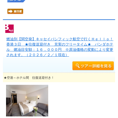
燃油別【関空発】キャセイパシフィック航空で行くＨｅｌｌｏ！
香港３日 ★往復送迎付き 充実のフリータイム★ パンダホテ
ル 燃油目安額：１６，０００円 ※原油価格の変動により変更
されます。（２０２６／２／１現在）
★空港～ホテル間 往復送迎付き！