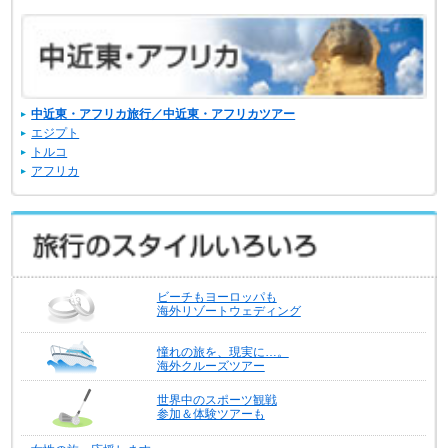
中近東・アフリカ旅行／中近東・アフリカツアー
エジプト
トルコ
アフリカ
ビーチもヨーロッパも
海外リゾートウェディング
憧れの旅を、現実に…。
海外クルーズツアー
世界中のスポーツ観戦
参加＆体験ツアーも