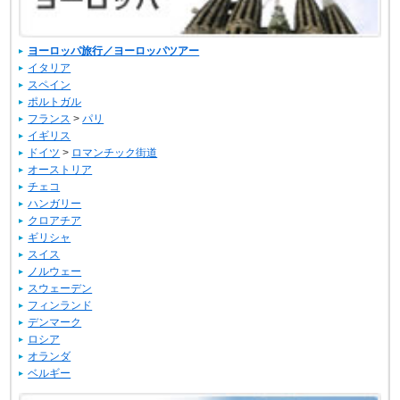
ヨーロッパ旅行／ヨーロッパツアー
イタリア
スペイン
ポルトガル
フランス
>
パリ
イギリス
ドイツ
>
ロマンチック街道
オーストリア
チェコ
ハンガリー
クロアチア
ギリシャ
スイス
ノルウェー
スウェーデン
フィンランド
デンマーク
ロシア
オランダ
ベルギー