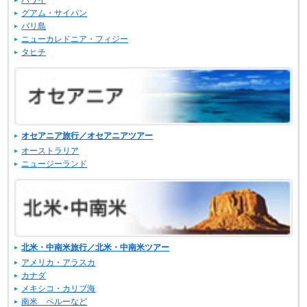
ハワイ
グアム・サイパン
バリ島
ニューカレドニア・フィジー
タヒチ
オセアニア旅行／オセアニアツアー
オーストラリア
ニュージーランド
北米・中南米旅行／北米・中南米ツアー
アメリカ・アラスカ
カナダ
メキシコ・カリブ海
南米 ペルーなど