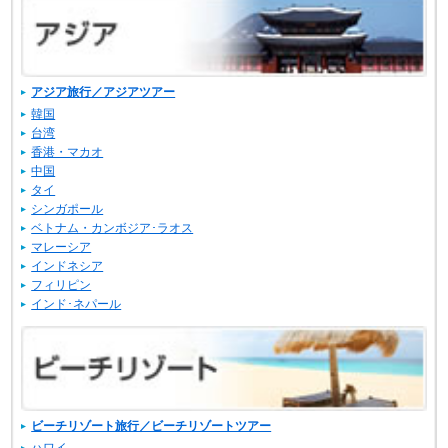
アジア旅行／アジアツアー
韓国
台湾
香港・マカオ
中国
タイ
シンガポール
ベトナム・カンボジア･ラオス
マレーシア
インドネシア
フィリピン
インド･ネパール
ビーチリゾート旅行／ビーチリゾートツアー