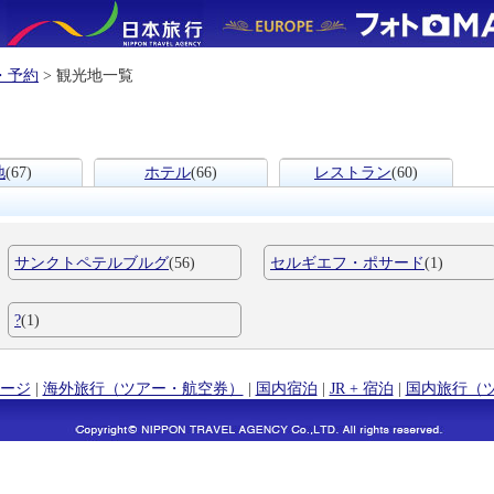
・予約
> 観光地一覧
地
(67)
ホテル
(66)
レストラン
(60)
サンクトペテルブルグ
(56)
セルギエフ・ポサード
(1)
?
(1)
ージ
|
海外旅行（ツアー・航空券）
|
国内宿泊
|
JR + 宿泊
|
国内旅行（