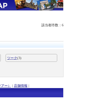
該当都市数：6
ツーク
(3)
ツアー）
|
店舗情報
|