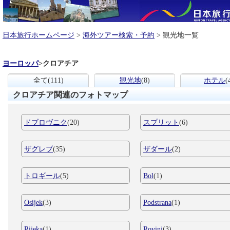
日本旅行ホームページ
>
海外ツアー検索・予約
> 観光地一覧
ヨーロッパ
>
クロアチア
全て
(111)
観光地
(8)
ホテル
(
クロアチア関連のフォトマップ
ドブロヴニク
(20)
スプリット
(6)
ザグレブ
(35)
ザダール
(2)
トロギール
(5)
Bol
(1)
Osijek
(3)
Podstrana
(1)
Rijeka
(1)
Rovinj
(3)