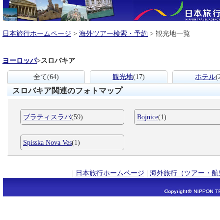
日本旅行ホームページ
>
海外ツアー検索・予約
> 観光地一覧
ヨーロッパ
>
スロバキア
全て
(64)
観光地
(17)
ホテル
(
スロバキア関連のフォトマップ
ブラティスラバ
(59)
Bojnice
(1)
Spisska Nova Ves
(1)
|
日本旅行ホームページ
|
海外旅行（ツアー・航