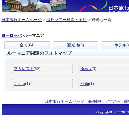
日本旅行ホームページ
>
海外ツアー検索・予約
> 観光地一覧
ヨーロッパ
>
ルーマニア
全て
(64)
観光地
(3)
ホテル
(
ルーマニア関連のフォトマップ
ブカレスト
(52)
Brasov
(3)
Oradea
(1)
Sibiu
(1)
|
日本旅行ホームページ
|
海外旅行（ツアー・航