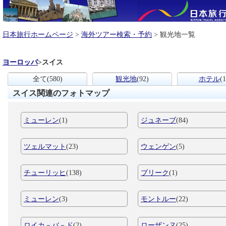
日本旅行ホームページ
>
海外ツアー検索・予約
> 観光地一覧
ヨーロッパ
>
スイス
全て
(580)
観光地
(92)
ホテル
(1
スイス関連のフォトマップ
ミューレン
(1)
ジュネーブ
(84)
ツェルマット
(23)
ウェンゲン
(5)
チューリッヒ
(138)
ブリーク
(1)
ミューレン
(3)
モントルー
(22)
ロイカ－バ－ド
(2)
ローザンヌ
(25)