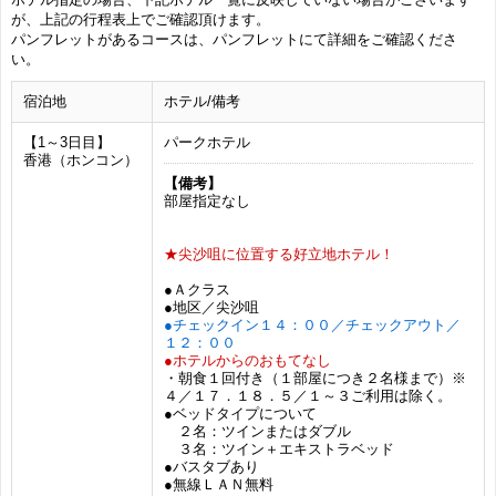
が、上記の行程表上でご確認頂けます。
パンフレットがあるコースは、パンフレットにて詳細をご確認くださ
い。
宿泊地
ホテル/備考
【1～3日目】
パークホテル
香港（ホンコン）
【備考】
部屋指定なし
★尖沙咀に位置する好立地ホテル！
●Ａクラス
●地区／尖沙咀
●チェックイン１４：００／チェックアウト／
１２：００
●ホテルからのおもてなし
・朝食１回付き（１部屋につき２名様まで）※
４／１７．１８．５／１～３ご利用は除く。
●ベッドタイプについて
２名：ツインまたはダブル
３名：ツイン＋エキストラベッド
●バスタブあり
●無線ＬＡＮ無料