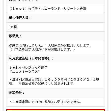
【Ｂｅｓｔ】香港ディズニーランド・リゾート／香港
最少催行人員：
1名様
添乗員：
添乗員は同行しませんが、現地係員がお世話いたします。
（日本語を話す現地ガイドがお世話します。）
利用航空会社（日本発着時）：
キャセイパシフィック航空
（エコノミークラス）
・燃油別／燃油目安額：１６，０００円（２０２６／２／１現
在） ※原油価格の変動により変更されます。
参加条件：
・１８歳未満の方のみの参加はお受けできません。