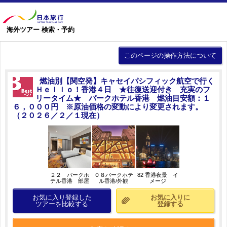
海外ツアー 検索・予約
このページの操作方法について
燃油別【関空発】キャセイパシフィック航空で行く
Ｈｅｌｌｏ！香港４日 ★往復送迎付き 充実のフ
リータイム★ パークホテル香港 燃油目安額：１
６，０００円 ※原油価格の変動により変更されます。
（２０２６／２／１現在）
２２ パークホ
０８パークホテ
82 香港夜景 イ
テル香港 部屋
ル香港/外観
メージ
指定なし
お気に入り登録した
お気に入りに
ツアーを比較する
登録する