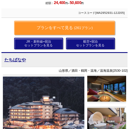
24,400
50,600
総額：
円～
円
コースコード[WA2952931-12J205]
プランをすべて見る
(261プラン)
JR・新幹線+宿泊
航空+宿泊
セットプランを見る
セットプランを見る
たちばなや
山形県／酒田・鶴岡・温海／温海温泉[2530-102]