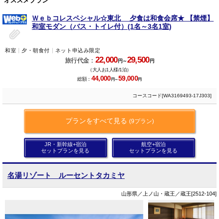
オススメプラン
Ｗｅｂコレスペシャル☆東北 夕食は和食会席★ 【禁煙】
和室モダン（バス・トイレ付）(1名～3名1室)
和室
夕・朝食付
ネット申込み限定
22,000
29,500
旅行代金：
円～
円
（大人お1人様/1泊）
44,000
59,000
総額：
円～
円
コースコード[WA3169493-17J303]
プランをすべて見る
(9プラン)
JR・新幹線+宿泊
航空+宿泊
セットプランを見る
セットプランを見る
名湯リゾート ルーセントタカミヤ
山形県／上ノ山・蔵王／蔵王[2512-104]