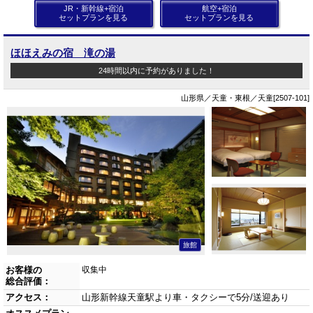
JR・新幹線+宿泊
航空+宿泊
セットプランを見る
セットプランを見る
ほほえみの宿 滝の湯
24時間以内に予約がありました！
山形県／天童・東根／天童[2507-101]
旅館
お客様の
収集中
総合評価：
アクセス：
山形新幹線天童駅より車・タクシーで5分/送迎あり