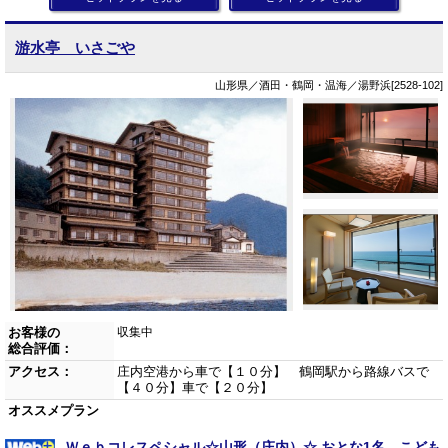
游水亭 いさごや
山形県／酒田・鶴岡・温海／湯野浜[2528-102]
お客様の
収集中
総合評価：
アクセス：
庄内空港から車で【１０分】 鶴岡駅から路線バスで
【４０分】車で【２０分】
オススメプラン
Ｗｅｂコレスペシャル☆山形（庄内）☆ おとな1名、こども