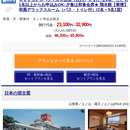
1名以上からお申込みOK♪夕食は和食会席★ 飛水館【禁煙】
和風デラックスルーム（バス・トイレ付）(2名～5名1室)
和室
夕・朝食付
ネット申込み限定
23,100
32,900
旅行代金：
円～
円
（大人お1人様/1泊）
46,200
65,800
総額：
円～
円
コースコード[WA2600312-11J605]
プランをすべて見る
(20プラン)
JR・新幹線+宿泊
航空+宿泊
セットプランを見る
セットプランを見る
日本の宿古窯
山形県／上ノ山・蔵王／上ノ山[2514-101]