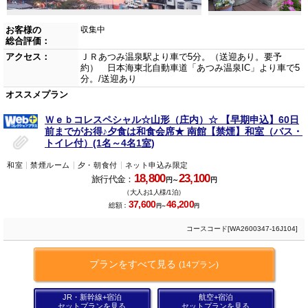
お客様の
収集中
総合評価：
アクセス：
ＪＲあつみ温泉駅より車で5分。（送迎あり。要予
約） 日本海東北自動車道「あつみ温泉IC」より車で5
分。/送迎あり
オススメプラン
Ｗｅｂコレスペシャル☆山形（庄内）☆ 【早期申込】60日
前までがお得♪夕食は和食会席★ 南館【禁煙】和室（バス・
トイレ付）(1名～4名1室)
和室
禁煙ルーム
夕・朝食付
ネット申込み限定
18,800
23,100
旅行代金：
円～
円
（大人お1人様/1泊）
37,600
46,200
総額：
円～
円
コースコード[WA2600347-16J104]
プランをすべて見る
(14プラン)
JR・新幹線+宿泊
航空+宿泊
セットプランを見る
セットプランを見る