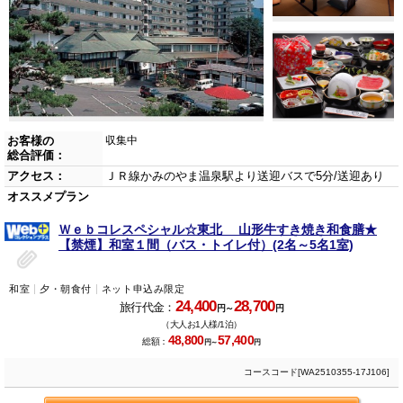
お客様の
収集中
総合評価：
アクセス：
ＪＲ線かみのやま温泉駅より送迎バスで5分/送迎あり
オススメプラン
Ｗｅｂコレスペシャル☆東北 山形牛すき焼き和食膳★
【禁煙】和室１間（バス・トイレ付）(2名～5名1室)
和室
夕・朝食付
ネット申込み限定
24,400
28,700
旅行代金：
円～
円
（大人お1人様/1泊）
48,800
57,400
総額：
円～
円
コースコード[WA2510355-17J106]