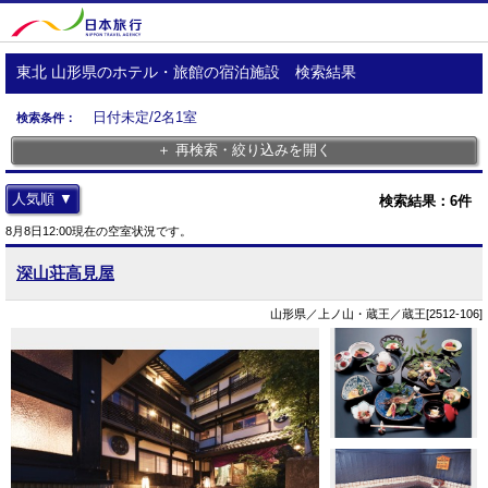
東北 山形県のホテル・旅館の宿泊施設 検索結果
日付未定/2名1室
検索条件：
＋ 再検索・絞り込みを開く
人気順 ▼
検索結果：
6
件
8月8日12:00現在の空室状況です。
深山荘高見屋
山形県／上ノ山・蔵王／蔵王[2512-106]