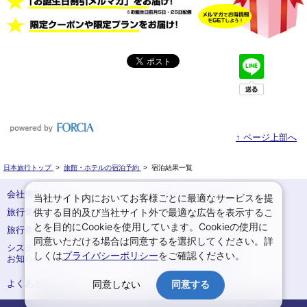
↑ ページ上部へ
日本旅行トップ
>
旅館・ホテルの宿泊予約
>
宿泊結果一覧
会社情報
プライバシーポリシー
当社サイト内においてお客様ごとに最適なサービスを提
供する目的及び当社サイト外で最適な広告を表示するこ
旅行業登録票・約款
規約集
とを目的にCookieを使用しています。Cookieの使用に
旅行条件書
サイトマップ
同意いただける場合は同意するを選択してください。詳
システムメンテナンスの
お申込みまでの手順
しくは
プライバシーポリシー
をご確認ください。
お知らせ
変更・取消のご案内
よくある質問
予約確認・変更
同意しない
同意する