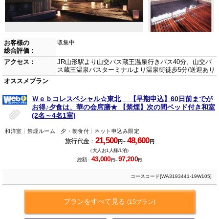
お客様の
収集中
総合評価：
アクセス：
JR山形駅より山交バス蔵王温泉行きバス40分、山交バ
ス蔵王温泉バスターミナルより温泉街徒歩5分/送迎あり
オススメプラン
Ｗｅｂコレスペシャル☆東北 【早期申込】60日前までが
お得♪夕食は、華の会席膳★ 【禁煙】次の間ベッド付き和室
(2名～4名1室)
和洋室
禁煙ルーム
夕・朝食付
ネット申込み限定
21,500
48,600
旅行代金：
円～
円
（大人お1人様/1泊）
43,000
97,200
総額：
円～
円
コースコード[WA3193441-19W105]
プランをすべて見る
(15プラン)