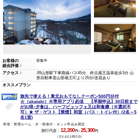
お客様の
収集中
総合評価：
アクセス：
JR山形駅下車路線バス45分、終点蔵王温泉徒歩3分 山
形自動車道山形蔵王ICより25分/送迎あり
オススメプラン
旅先で使える！東北おもてなしクーポン500円分付
☆（akatabi）※専用アプリ必須 【早期申込】30日前まで
がお得♪夕食は、ハーフビュッフェ又は和食膳（※選択不
可）★ ザ・ゲスト【禁煙】和室（バス・トイレ付）(2名～5
名1室)
和室
禁煙ルーム
夕・朝食付
ネット申込み限定
12,200
25,300
旅行代金：
円～
円
（大人お1人様/1泊）