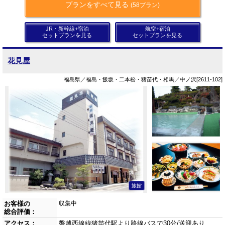
プランをすべて見る
(58プラン)
JR・新幹線+宿泊
航空+宿泊
セットプランを見る
セットプランを見る
花見屋
福島県／福島・飯坂・二本松・猪苗代・相馬／中ノ沢[2611-102]
旅館
お客様の
収集中
総合評価：
アクセス：
磐越西線線猪苗代駅より路線バスで30分/送迎あり