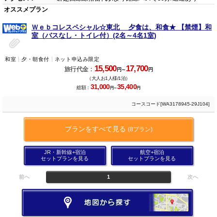
オススメプラン
Ｗｅｂコレスペシャル☆東北 夕食は、和食★ 【禁煙】和
室（バスなし・トイレ付）(2名～4名1室)
和室
夕・朝食付
ネット申込み限定
15,500
17,700
旅行代金：
円～
円
（大人お1人様/1泊）
31,000
35,400
総額：
円～
円
コースコード[WA3178945-29J104]
プランをすべて見る
(8プラン)
JR・新幹線+宿泊
航空+宿泊
セットプランを見る
セットプランを見る
前へ
1
次へ