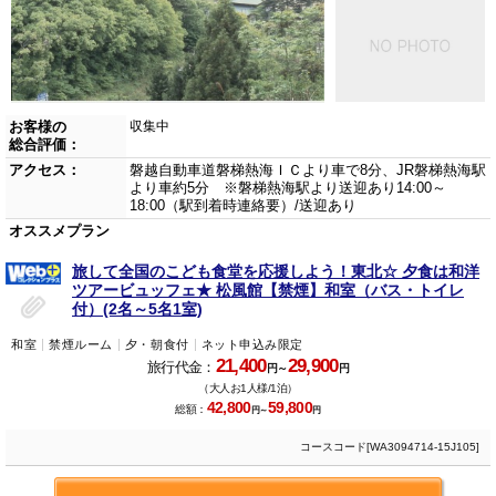
お客様の
収集中
総合評価：
アクセス：
磐越自動車道磐梯熱海ＩＣより車で8分、JR磐梯熱海駅
より車約5分 ※磐梯熱海駅より送迎あり14:00～
18:00（駅到着時連絡要）/送迎あり
オススメプラン
旅して全国のこども食堂を応援しよう！東北☆ 夕食は和洋
ツアービュッフェ★ 松風館【禁煙】和室（バス・トイレ
付）(2名～5名1室)
和室
禁煙ルーム
夕・朝食付
ネット申込み限定
21,400
29,900
旅行代金：
円～
円
（大人お1人様/1泊）
42,800
59,800
総額：
円～
円
コースコード[WA3094714-15J105]