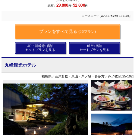
29,800
52,800
総額：
円～
円
コースコード[WA3175765-19J104]
プランをすべて見る
(56プラン)
JR・新幹線+宿泊
航空+宿泊
セットプランを見る
セットプランを見る
丸峰観光ホテル
福島県／会津若松・東山・芦ノ牧・喜多方／芦ノ牧[2625-102]