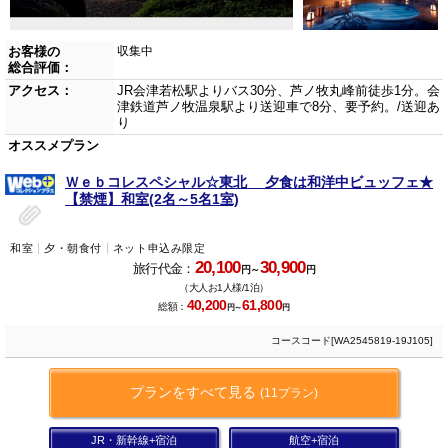
お客様の
収集中
総合評価：
アクセス：
JR会津若松駅よりバス30分、芦ノ牧丸峰前徒歩1分。会
津鉄道芦ノ牧温泉駅より送迎車で8分、要予約。/送迎あ
り
オススメプラン
Ｗｅｂコレスペシャル☆東北 夕食は和洋中ビュッフェ★
【禁煙】和室(2名～5名1室)
和室
夕・朝食付
ネット申込み限定
20,100
30,900
旅行代金：
円～
円
（大人お1人様/1泊）
40,200
61,800
総額：
円～
円
コースコード[WA2545819-19J105]
プランをすべて見る
(11プラン)
JR・新幹線+宿泊
航空+宿泊