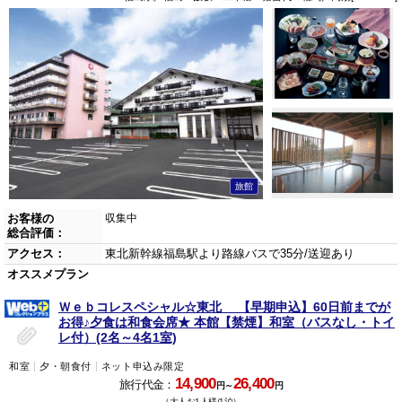
旅館
お客様の
収集中
総合評価：
アクセス：
東北新幹線福島駅より路線バスで35分/送迎あり
オススメプラン
Ｗｅｂコレスペシャル☆東北 【早期申込】60日前までが
お得♪夕食は和食会席★ 本館【禁煙】和室（バスなし・トイ
レ付）(2名～4名1室)
和室
夕・朝食付
ネット申込み限定
14,900
26,400
旅行代金：
円～
円
（大人お1人様/1泊）