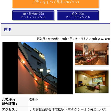
プランをすべて見る
(26プラン)
JR・新幹線+宿泊
航空+宿泊
セットプランを見る
セットプランを見る
原瀧
福島県／会津若松・東山・芦ノ牧・喜多方／東山[2621-103]
お客様の
収集中
総合評価：
アクセス：
ＪＲ磐越西線会津若松駅下車タクシー１５分又はバス