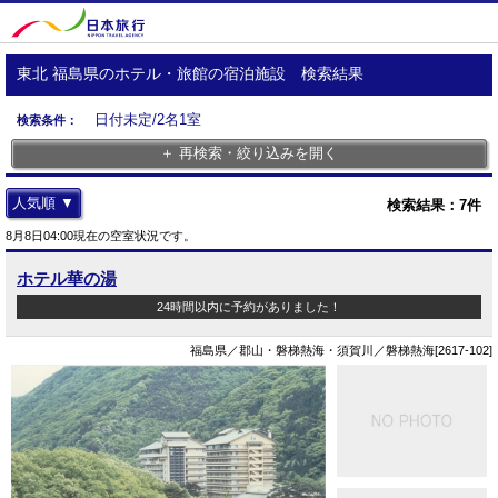
東北 福島県のホテル・旅館の宿泊施設 検索結果
日付未定/2名1室
検索条件：
＋ 再検索・絞り込みを開く
人気順 ▼
検索結果：
7
件
8月8日04:00現在の空室状況です。
ホテル華の湯
24時間以内に予約がありました！
福島県／郡山・磐梯熱海・須賀川／磐梯熱海[2617-102]