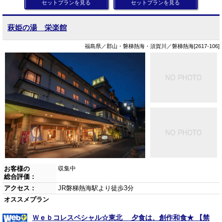
セットプランを見る
セットプランを見る
萩姫の湯 栄楽館
福島県／郡山・磐梯熱海・須賀川／磐梯熱海[2617-106]
お客様の
収集中
総合評価：
アクセス：
JR磐梯熱海駅より徒歩3分
オススメプラン
Ｗｅｂコレスペシャル☆東北 夕食は、創作和食★ 【禁