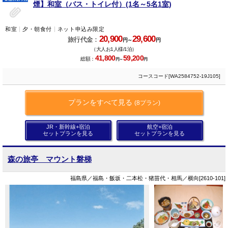
煙】和室（バス・トイレ付）(1名～5名1室)
和室
夕・朝食付
ネット申込み限定
20,900
29,600
旅行代金：
円～
円
（大人お1人様/1泊）
41,800
59,200
総額：
円～
円
コースコード[WA2584752-19J105]
プランをすべて見る
(8プラン)
JR・新幹線+宿泊
航空+宿泊
セットプランを見る
セットプランを見る
森の旅亭 マウント磐梯
福島県／福島・飯坂・二本松・猪苗代・相馬／横向[2610-101]