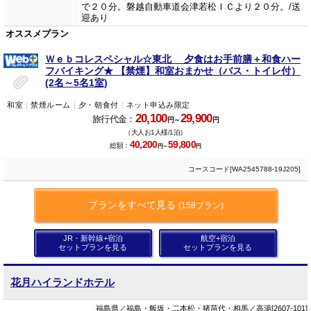
で２０分。磐越自動車道会津若松ＩＣより２０分。/送
迎あり
オススメプラン
Ｗｅｂコレスペシャル☆東北 夕食はお手前膳＋和食ハー
フバイキング★ 【禁煙】和室おまかせ（バス・トイレ付）
(2名～5名1室)
和室
禁煙ルーム
夕・朝食付
ネット申込み限定
20,100
29,900
旅行代金：
円～
円
（大人お1人様/1泊）
40,200
59,800
総額：
円～
円
コースコード[WA2545788-19J205]
プランをすべて見る
(158プラン)
JR・新幹線+宿泊
航空+宿泊
セットプランを見る
セットプランを見る
花月ハイランドホテル
福島県／福島・飯坂・二本松・猪苗代・相馬／高湯[2607-101]