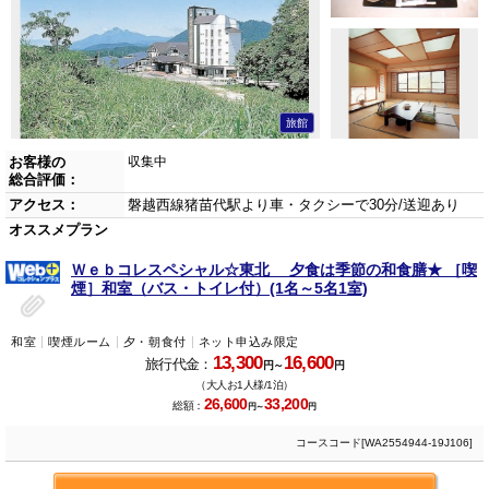
旅館
お客様の
収集中
総合評価：
アクセス：
磐越西線猪苗代駅より車・タクシーで30分/送迎あり
オススメプラン
Ｗｅｂコレスペシャル☆東北 夕食は季節の和食膳★ ［喫
煙］和室（バス・トイレ付）(1名～5名1室)
和室
喫煙ルーム
夕・朝食付
ネット申込み限定
13,300
16,600
旅行代金：
円～
円
（大人お1人様/1泊）
26,600
33,200
総額：
円～
円
コースコード[WA2554944-19J106]