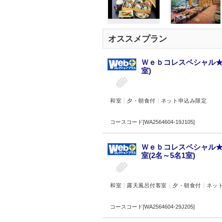
オススメプラン
Ｗｅｂコレスペシャル★
室)
和室
夕・朝食付
ネット申込み限定
コースコード[WA2564604-19J105]
Ｗｅｂコレスペシャル★
室(2名～5名1室)
和室
露天風呂付客室
夕・朝食付
ネッ
コースコード[WA2564604-29J205]