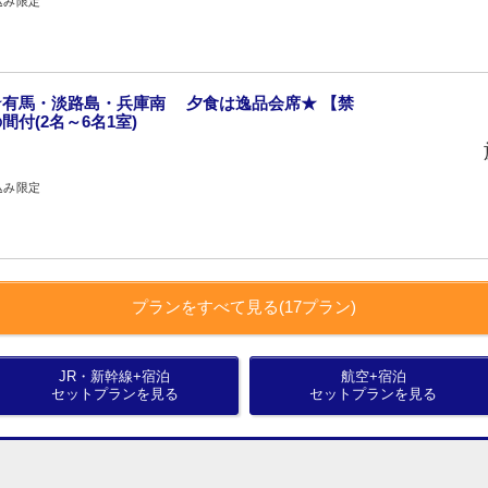
込み限定
有馬・淡路島・兵庫南 夕食は逸品会席★ 【禁
付(2名～6名1室)
込み限定
プランをすべて見る(17プラン)
JR・新幹線+宿泊
航空+宿泊
セットプランを見る
セットプランを見る