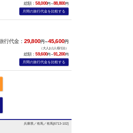
58,000
88,800
総額：
円～
円
月間の旅行代金を比較する
29,800
45,600
旅行代金：
円～
円
（大人お1人様/1泊）
59,600
91,200
総額：
円～
円
月間の旅行代金を比較する
兵庫県／有馬／有馬[6713-102]