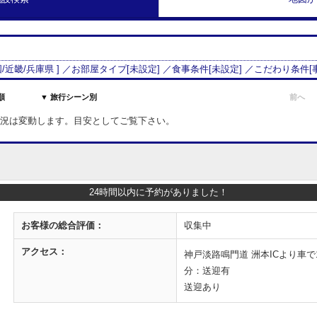
/
近畿
/
兵庫県
] ／お部屋タイプ[
未設定
] ／食事条件[
未設定
] ／こだわり条件[
順
▼ 旅行シーン別
前へ
室状況は変動します。目安としてご覧下さい。
24時間以内に予約がありました！
お客様の
総合評価：
収集中
アクセス：
神戸淡路鳴門道 洲本ICより車
分：送迎有
送迎あり