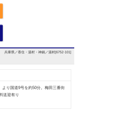
兵庫県／香住・湯村・神鍋／湯村[6752-101]
』より国道9号を約50分。梅田三番街
料送迎有り