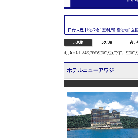
日付未定
[
1
泊/
2名
1室
利用] 宿泊地[
全国
人気順
安い順
高い
8月5日04:00現在の空室状況です。空
ホテルニューアワジ