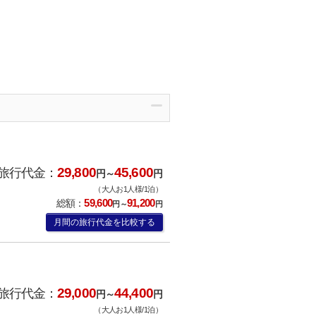
29,800
45,600
旅行代金：
円～
円
（大人お1人様/1泊）
59,600
91,200
総額：
円～
円
月間の旅行代金を比較する
29,000
44,400
旅行代金：
円～
円
（大人お1人様/1泊）