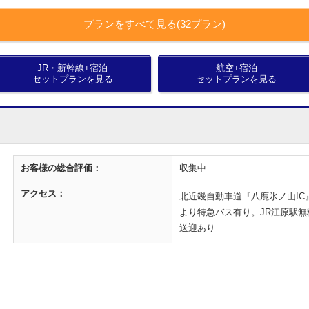
プランをすべて見る(32プラン)
JR・新幹線+宿泊
航空+宿泊
セットプランを見る
セットプランを見る
お客様の
総合評価：
収集中
アクセス：
北近畿自動車道『八鹿氷ノ山IC
より特急バス有り。JR江原駅無
送迎あり