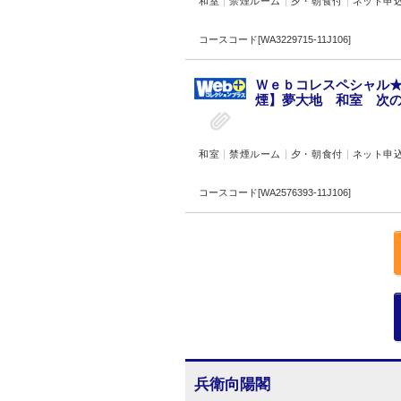
和室
禁煙ルーム
夕・朝食付
ネット申
コースコード[WA3229715-11J106]
Ｗｅｂコレスペシャル★
煙】夢大地 和室 次の間
和室
禁煙ルーム
夕・朝食付
ネット申
コースコード[WA2576393-11J106]
兵衛向陽閣