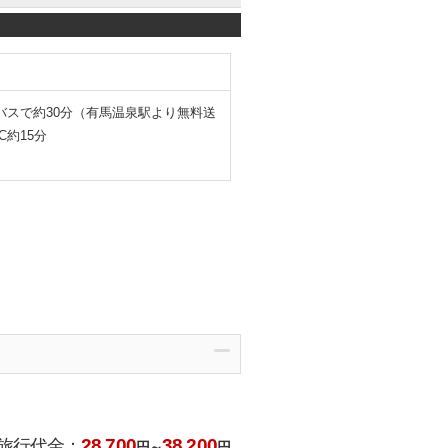
バスで約30分（有馬温泉駅より無料送
約15分
28,700
38,200
旅行代金：
円～
円