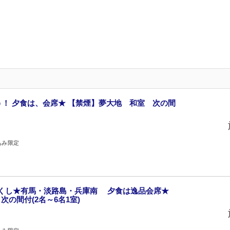
こう！ 夕食は、会席★ 【禁煙】夢大地 和室 次の間
込み限定
つくし★有馬・淡路島・兵庫南 夕食は逸品会席★
の間付(2名～6名1室)