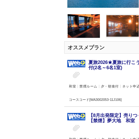
オススメプラン
夏旅2026★夏旅に行
付(2名～6名1室)
和室
禁煙ルーム
夕・朝食付
ネット申
コースコード[WA3002053-11J106]
【8月出発限定】売り
【禁煙】夢大地 和室 次