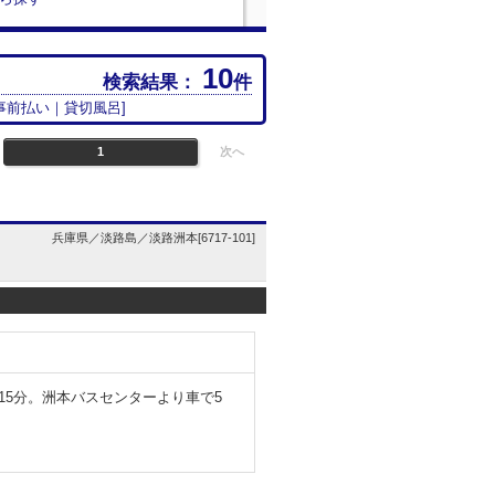
10
検索結果：
件
事前払い
｜
貸切風呂
]
1
次へ
兵庫県／淡路島／淡路洲本[6717-101]
で15分。洲本バスセンターより車で5