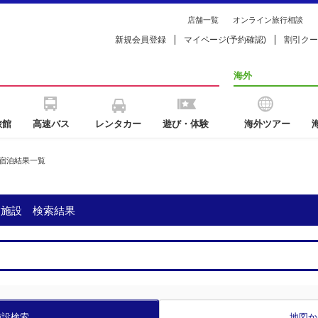
店舗一覧
オンライン旅行相談
新規会員登録
マイページ(予約確認)
割引クー
海外
旅館
高速バス
レンタカー
遊び・体験
海外ツアー
宿泊結果一覧
泊施設 検索結果
施設検索
地図か