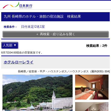
九州 長崎県のホテル・旅館の宿泊施設 検索結果
日付未定/2名1室
検索条件：
＋ 再検索・絞り込みを開く
人気順 ▼
検索結果：
2
件
8月7日04:00現在の空室状況です。
ホテルローレライ
長崎県／佐世保・平戸・ハウステンボス／ハウステンボス（園外[9351-304]