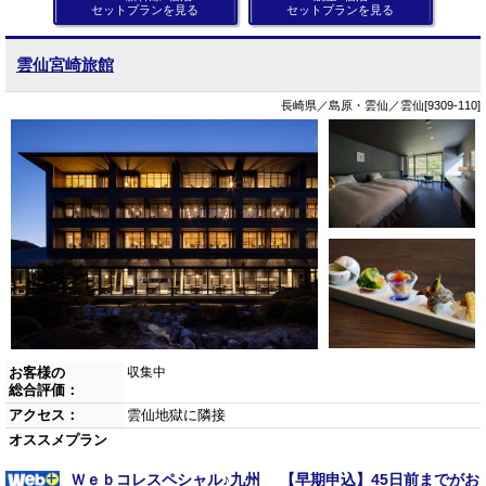
セットプランを見る
セットプランを見る
雲仙宮崎旅館
長崎県／島原・雲仙／雲仙[9309-110]
お客様の
収集中
総合評価：
アクセス：
雲仙地獄に隣接
オススメプラン
Ｗｅｂコレスペシャル♪九州 【早期申込】45日前までがお