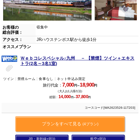
お客様の
収集中
総合評価：
アクセス：
JRハウステンボス駅から徒歩1分
オススメプラン
Ｗｅｂコレスペシャル♪九州 － 【禁煙】ツイン＋エキス
トラ(2名～3名1室)
ツイン
禁煙ルーム
食事なし
ネット申込み限定
7,000
18,900
旅行代金：
円～
円
（大人お1人様/1泊）
14,000
37,800
総額：
円～
円
コースコード[WA2623526-11T203]
プランをすべて見る
(4プラン)
JR・新幹線+宿泊
航空+宿泊