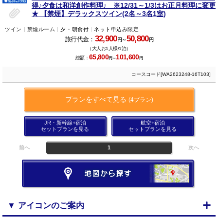
得♪夕食は和洋創作料理♪ ※12/31～1/3はお正月料理に変更
★ 【禁煙】デラックスツイン(2名～3名1室)
ツイン
禁煙ルーム
夕・朝食付
ネット申込み限定
32,900
50,800
旅行代金：
円～
円
（大人お1人様/1泊）
65,800
101,600
総額：
円～
円
コースコード[WA2623248-16T103]
プランをすべて見る
(4プラン)
JR・新幹線+宿泊
航空+宿泊
セットプランを見る
セットプランを見る
前へ
1
次へ
▼ アイコンのご案内