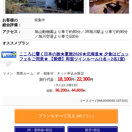
お客様の
収集中
総合評価：
アクセス：
旭山動物園より車で約80分／JR旭川駅より車で約90分
／旭川空港より車で100分
オススメプラン
こころに響く日本の旅★夏旅2026★北海道★ 夕食はビュッ
フェをご用意★ 【禁煙】和室ツインルーム(1名～2名1室)
ツイン
禁煙ルーム
夕・朝食付
ネット申込み限定
18,100
22,300
旅行代金：
円～
円
（大人お1人様/1泊）
36,200
44,600
総額：
円～
円
コースコード[WA3009565-19T202]
プランをすべて見る
(86プラン)
JR・新幹線+宿泊
航空+宿泊