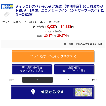
Ｗｅｂコレスペシャル★北海道 【早期申込】60日前までが
お得♪★ 【禁煙】エコノミーツイン（シャワーブース付）(1
名～2名1室)
ツイン
禁煙ルーム
朝食付
ネット申込み限定
6,637
14,837
旅行代金：
円～
円
（大人お1人様/1泊）
13,274
29,674
総額：
円～
円
コースコード[WA3294515-19T402]
プランをすべて見る
(120プラン)
JR・新幹線+宿泊
航空+宿泊
セットプランを見る
セットプランを見る
前へ
1
2
次へ