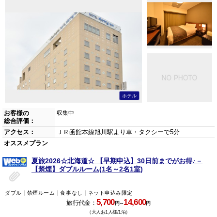
ホテル
お客様の
収集中
総合評価：
アクセス：
ＪＲ函館本線旭川駅より車・タクシーで5分
オススメプラン
夏旅2026☆北海道☆ 【早期申込】30日前までがお得♪－
【禁煙】ダブルルーム(1名～2名1室)
ダブル
禁煙ルーム
食事なし
ネット申込み限定
5,700
14,600
旅行代金：
円～
円
（大人お1人様/1泊）