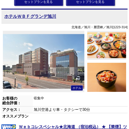
セットプランを見る
セットプランを見る
ホテルＷＢＦグランデ旭川
北海道／旭川・層雲峡／旭川[1223-314]
ホテル
お客様の
収集中
総合評価：
アクセス：
旭川空港より車・タクシーで30分
オススメプラン
Ｗｅｂコレスペシャル★北海道 （宿泊税込） ★ 【禁煙】ツ