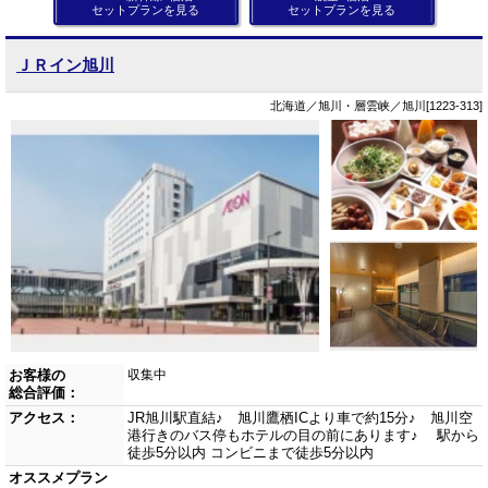
セットプランを見る
セットプランを見る
ＪＲイン旭川
北海道／旭川・層雲峡／旭川[1223-313]
お客様の
収集中
総合評価：
アクセス：
JR旭川駅直結♪ 旭川鷹栖ICより車で約15分♪ 旭川空
港行きのバス停もホテルの目の前にあります♪ 駅から
徒歩5分以内 コンビニまで徒歩5分以内
オススメプラン