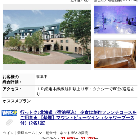
北海道／旭川・層雲峡／旭岳温泉[1225-104]
お客様の
収集中
総合評価：
アクセス：
ＪＲ網走本線線旭川駅より車・タクシーで60分/送迎あ
り
オススメプラン
行っトク♪北海道（宿泊税込） 夕食は創作フレンチコースを
ご用意★ 【禁煙】マウントビューツイン（シャワーブース
付）(2名1室)
ツイン
禁煙ルーム
夕・朝食付
ネット申込み限定
21,600
31,700