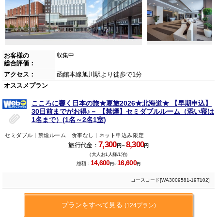
お客様の
収集中
総合評価：
アクセス：
函館本線旭川駅より徒歩で1分
オススメプラン
こころに響く日本の旅★夏旅2026★北海道★ 【早期申込】
30日前までがお得♪－ 【禁煙】セミダブルルーム（添い寝は
1名まで）(1名～2名1室)
セミダブル
禁煙ルーム
食事なし
ネット申込み限定
7,300
8,300
旅行代金：
円～
円
（大人お1人様/1泊）
14,600
16,600
総額：
円～
円
コースコード[WA3009581-19T102]
プランをすべて見る
(124プラン)