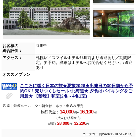
お客様の
収集中
総合評価：
アクセス：
札幌駅／スマイルホテル旭川前より送迎あり／期間限
定。要予約。詳細はホテルへお問合せください。/送迎
あり
オススメプラン
こころに響く日本の旅★夏旅2026★出発日の30日前から予
約OK！売りつくしセール♪北海道★ 夕食はバイキングをご
用意★ 【禁煙】和室(2名～4名1室)
和室
禁煙ルーム
夕・朝食付
ネット申込み限定
14,000
16,100
旅行代金：
円～
円
（大人お1人様/1泊）
28,000
32,200
総額：
円～
円
コースコード[WA3212187-19J104]