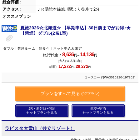
総合評価：
アクセス：
ＪＲ函館本線旭川駅より徒歩で2分
オススメプラン
夏旅2026☆北海道☆ 【早期申込】30日前までがお得♪★
【禁煙】ダブル(2名1室)
ダブル
禁煙ルーム
朝食付
ネット申込み限定
8,636
14,136
旅行代金：
円～
円
（大人お1人様/1泊）
17,272
28,272
総額：
円～
円
コースコード[WA3010220-19T202]
プランをすべて見る
(92プラン)
JR・新幹線+宿泊
航空+宿泊
セットプランを見る
セットプランを見る
ラビスタ大雪山（共立リゾート）