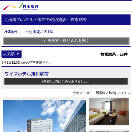
北海道のホテル・旅館の宿泊施設 検索結果
日付未定/2名1室
検索条件：
＋ 再検索・絞り込みを開く
人気順 ▼
検索結果：
16
件
8月9日12:00現在の空室状況です。
ワイズホテル旭川駅前
24時間以内に予約がありました！
北海道／旭川・層雲峡／旭川[1223-317]