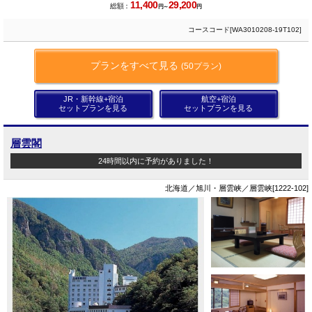
11,400
29,200
総額：
円～
円
コースコード[WA3010208-19T102]
プランをすべて見る
(50プラン)
JR・新幹線+宿泊
航空+宿泊
セットプランを見る
セットプランを見る
層雲閣
24時間以内に予約がありました！
北海道／旭川・層雲峡／層雲峡[1222-102]