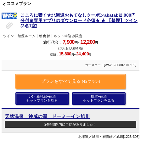
オススメプラン
こころに響く★北海道おもてなしクーポンakatabi2,000円
分付※専用アプリのダウンロード必須★ ★ 【禁煙】ツイン
(2名1室)
ツイン
禁煙ルーム
朝食付
ネット申込み限定
7,900
12,200
旅行代金：
円～
円
（大人お1人様/1泊）
15,800
24,400
総額：
円～
円
コースコード[WA2898088-19T502]
プランをすべて見る
(42プラン)
JR・新幹線+宿泊
航空+宿泊
セットプランを見る
セットプランを見る
天然温泉 神威の湯 ドーミーイン旭川
24時間以内に予約がありました！
北海道／旭川・層雲峡／旭川[1223-305]