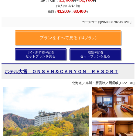
旅行代金：
円～
円
（大人お1人様/1泊）
43,200
63,400
総額：
円～
円
コースコード[WA3008782-19T203]
プランをすべて見る
(14プラン)
JR・新幹線+宿泊
航空+宿泊
セットプランを見る
セットプランを見る
ホテル大雪 ＯＮＳＥＮ＆ＣＡＮＹＯＮ ＲＥＳＯＲＴ
北海道／旭川・層雲峡／層雲峡[1222-101]