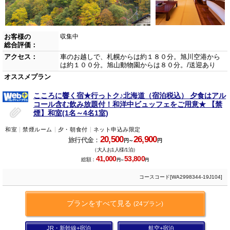
お客様の
収集中
総合評価：
アクセス：
車のお越しで、札幌からは約１８０分。旭川空港から
は約１００分。旭山動物園からは８０分。/送迎あり
オススメプラン
こころに響く宿★行っトク♪北海道（宿泊税込） 夕食はアル
コール含む飲み放題付！和洋中ビュッフェをご用意★ 【禁
煙】和室(1名～4名1室)
和室
禁煙ルーム
夕・朝食付
ネット申込み限定
20,500
26,900
旅行代金：
円～
円
（大人お1人様/1泊）
41,000
53,800
総額：
円～
円
コースコード[WA2998344-19J104]
プランをすべて見る
(24プラン)
JR・新幹線+宿泊
航空+宿泊