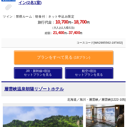
イン(2名1室)
ツイン
禁煙ルーム
朝食付
ネット申込み限定
10,700
18,700
旅行代金：
円～
円
（大人お1人様/1泊）
21,400
37,400
総額：
円～
円
コースコード[WA2985562-19T402]
プランをすべて見る
(18プラン)
JR・新幹線+宿泊
航空+宿泊
セットプランを見る
セットプランを見る
層雲峡温泉朝陽リゾートホテル
北海道／旭川・層雲峡／層雲峡[1222-105]