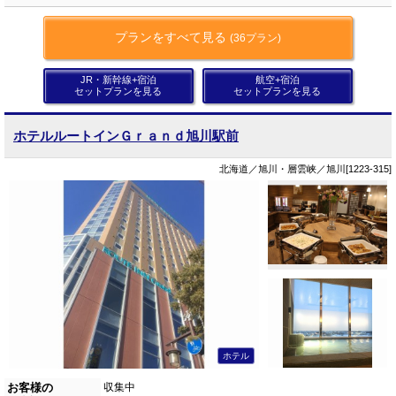
プランをすべて見る
(36プラン)
JR・新幹線+宿泊
航空+宿泊
セットプランを見る
セットプランを見る
ホテルルートインＧｒａｎｄ旭川駅前
北海道／旭川・層雲峡／旭川[1223-315]
ホテル
お客様の
収集中