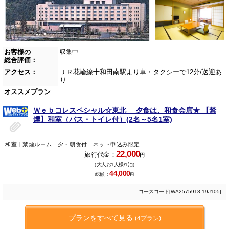
お客様の
収集中
総合評価：
アクセス：
ＪＲ花輪線十和田南駅より車・タクシーで12分/送迎あ
り
オススメプラン
Ｗｅｂコレスペシャル☆東北 夕食は、和食会席★ 【禁
煙】和室（バス・トイレ付）(2名～5名1室)
和室
禁煙ルーム
夕・朝食付
ネット申込み限定
22,000
旅行代金：
円
（大人お1人様/1泊）
44,000
総額：
円
コースコード[WA2575918-19J105]
プランをすべて見る
(4プラン)