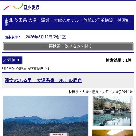
東北 秋田県 大湯・湯瀬・大館のホテル・旅館の宿泊施設 検索結
果
2026年8月12日/2名1室
検索条件：
＋ 再検索・絞り込みを開く
人気順 ▼
検索結果：
1
件
8月9日04:00現在の空室状況です。
縄文のふる里 大湯温泉 ホテル鹿角
秋田県／大湯・湯瀬・大館／大湯[2204-104]