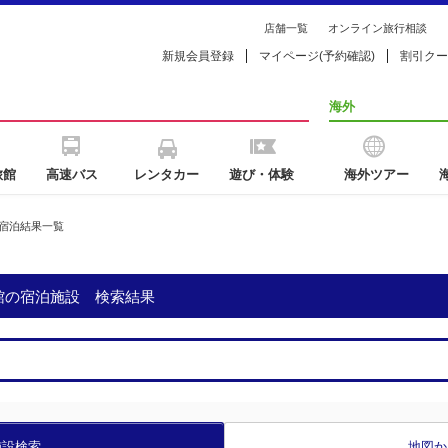
店舗一覧
オンライン旅行相談
新規会員登録
マイページ(予約確認)
割引クー
海外
旅館
高速バス
レンタカー
遊び・体験
海外ツアー
宿泊結果一覧
館の宿泊施設 検索結果
施設検索
地図か