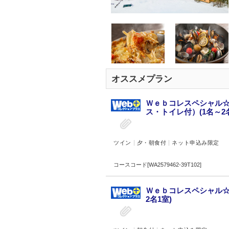
オススメプラン
Ｗｅｂコレスペシャル☆
ス・トイレ付）(1名～2名
ツイン
夕・朝食付
ネット申込み限定
コースコード[WA2579462-39T102]
Ｗｅｂコレスペシャル☆
2名1室)