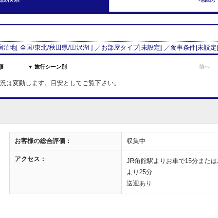
 宿泊地[
全国/
東北
/
秋田県
/
田沢湖
] ／お部屋タイプ[
未設定
] ／食事条件[
未設定
順
▼ 旅行シーン別
前へ
室状況は変動します。目安としてご覧下さい。
お客様の
総合評価：
収集中
アクセス：
JR角館駅よりお車で15分または
より25分
送迎あり