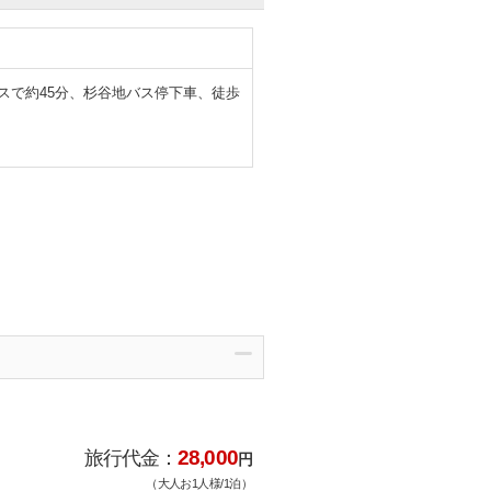
スで約45分、杉谷地バス停下車、徒歩
28,000
旅行代金：
円
（大人お1人様/1泊）