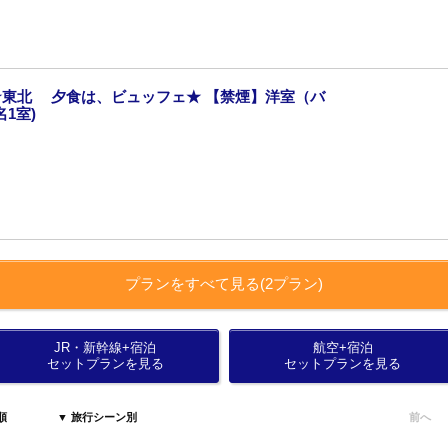
東北 夕食は、ビュッフェ★ 【禁煙】洋室（バ
1室)
プランをすべて見る(2プラン)
JR・新幹線+宿泊
航空+宿泊
セットプランを見る
セットプランを見る
順
▼ 旅行シーン別
前へ