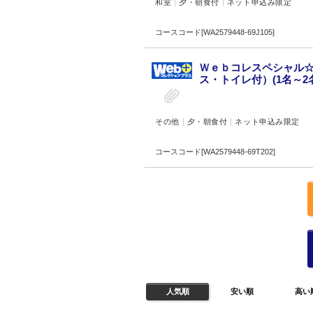
和室
夕・朝食付
ネット申込み限定
コースコード[WA2579448-69J105]
Ｗｅｂコレスペシャル☆
ス・トイレ付）(1名～2名
その他
夕・朝食付
ネット申込み限定
コースコード[WA2579448-69T202]
人気順
安い順
高い