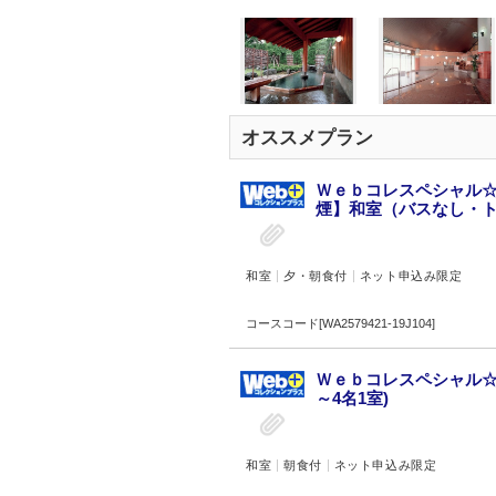
オススメプラン
Ｗｅｂコレスペシャル☆
煙】和室（バスなし・トイ
和室
夕・朝食付
ネット申込み限定
コースコード[WA2579421-19J104]
Ｗｅｂコレスペシャル☆
～4名1室)
和室
朝食付
ネット申込み限定