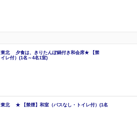
東北 夕食は、きりたんぽ鍋付き和会席★ 【禁
レ付）(1名～4名1室)
東北 ★ 【禁煙】和室（バスなし・トイレ付）(1名