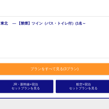
東北 ― 【禁煙】ツイン（バス・トイレ付）(1名～
プランをすべて見る(3プラン)
JR・新幹線+宿泊
航空+宿泊
セットプランを見る
セットプランを見る