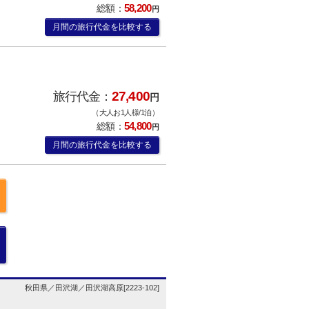
58,200
総額：
円
月間の旅行代金を比較する
27,400
旅行代金：
円
（大人お1人様/1泊）
54,800
総額：
円
月間の旅行代金を比較する
秋田県／田沢湖／田沢湖高原[2223-102]