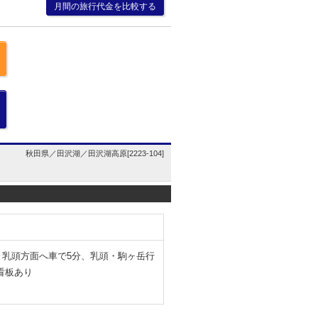
月間の旅行代金を比較する
秋田県／田沢湖／田沢湖高原[2223-104]
川・乳頭方面へ車で5分、乳頭・駒ヶ岳行
看板あり