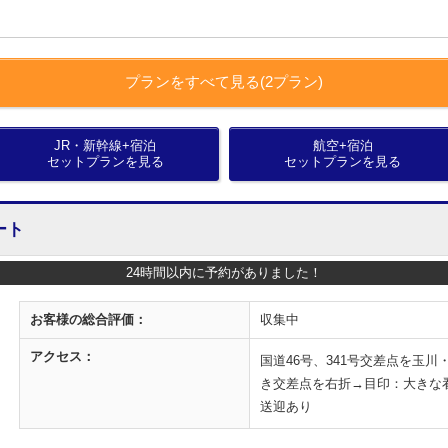
プランをすべて見る(2プラン)
JR・新幹線+宿泊
航空+宿泊
セットプランを見る
セットプランを見る
ート
24時間以内に予約がありました！
お客様の
総合評価：
収集中
アクセス：
国道46号、341号交差点を玉
き交差点を右折→目印：大きな
送迎あり