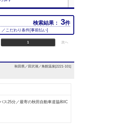
3
検索結果：
件
] ／こだわり条件[
事前払い
]
1
次へ
秋田県／田沢湖／角館温泉[2221-101]
バス25分／最寄の秋田自動車道協和IC