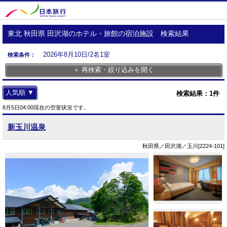
東北 秋田県 田沢湖のホテル・旅館の宿泊施設 検索結果
2026年8月10日/2名1室
検索条件：
＋ 再検索・絞り込みを開く
人気順 ▼
検索結果：
1
件
8月5日04:00現在の空室状況です。
新玉川温泉
秋田県／田沢湖／玉川[2224-101]