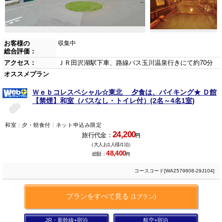
お客様の
収集中
総合評価：
アクセス：
ＪＲ田沢湖駅下車、路線バス玉川温泉行きにて約70分
オススメプラン
Ｗｅｂコレスペシャル☆東北 夕食は、バイキング★ Ｄ館
【禁煙】和室（バスなし・トイレ付）(2名～4名1室)
和室
夕・朝食付
ネット申込み限定
24,200
旅行代金：
円
（大人お1人様/1泊）
48,400
総額：
円
コースコード[WA2579808-29J104]
プランをすべて見る
(1プラン)
JR・新幹線+宿泊
航空+宿泊