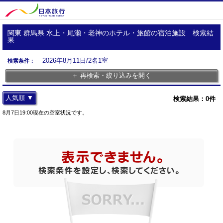
関東 群馬県 水上・尾瀬・老神のホテル・旅館の宿泊施設 検索結
果
2026年8月11日/2名1室
検索条件：
＋ 再検索・絞り込みを開く
人気順 ▼
検索結果：
0
件
8月7日19:00現在の空室状況です。