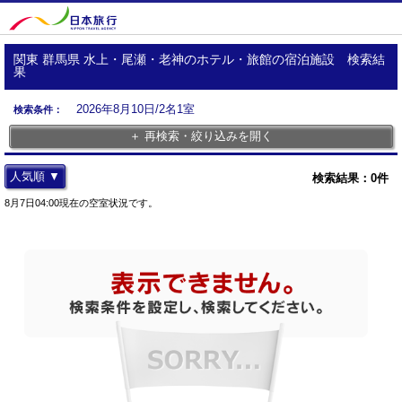
関東 群馬県 水上・尾瀬・老神のホテル・旅館の宿泊施設 検索結
果
2026年8月10日/2名1室
検索条件：
＋ 再検索・絞り込みを開く
人気順 ▼
検索結果：
0
件
8月7日04:00現在の空室状況です。