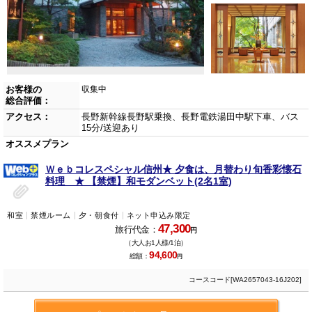
お客様の
収集中
総合評価：
アクセス：
長野新幹線長野駅乗換、長野電鉄湯田中駅下車、バス
15分/送迎あり
オススメプラン
Ｗｅｂコレスペシャル信州★ 夕食は、月替わり旬香彩懐石
料理 ★ 【禁煙】和モダンベット(2名1室)
和室
禁煙ルーム
夕・朝食付
ネット申込み限定
47,300
旅行代金：
円
（大人お1人様/1泊）
94,600
総額：
円
コースコード[WA2657043-16J202]