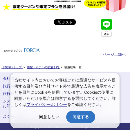
↑ ページ上部へ
日本旅行トップ
>
旅館・ホテルの宿泊予約
>
宿泊結果一覧
会社情報
プライバシーポリシー
当社サイト内においてお客様ごとに最適なサービスを提
供する目的及び当社サイト外で最適な広告を表示するこ
旅行業登録票・約款
規約集
とを目的にCookieを使用しています。Cookieの使用に
旅行条件書
サイトマップ
同意いただける場合は同意するを選択してください。詳
システムメンテナンスの
お申込みまでの手順
しくは
プライバシーポリシー
をご確認ください。
お知らせ
変更・取消のご案内
よくある質問
予約確認・変更
同意しない
同意する
Copyright c NIPPON TRAVEL AGENCY Co.,LTD. All rights reserved.