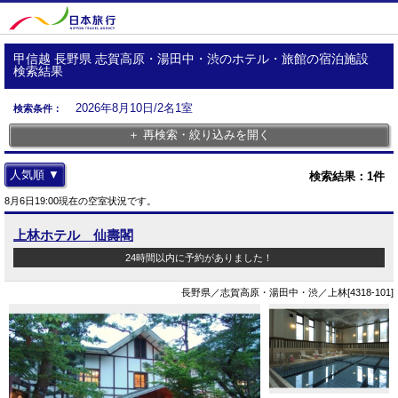
甲信越 長野県 志賀高原・湯田中・渋のホテル・旅館の宿泊施設
検索結果
2026年8月10日/2名1室
検索条件：
＋ 再検索・絞り込みを開く
人気順 ▼
検索結果：
1
件
8月6日19:00現在の空室状況です。
上林ホテル 仙壽閣
24時間以内に予約がありました！
長野県／志賀高原・湯田中・渋／上林[4318-101]