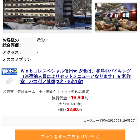
お客様の
収集中
総合評価：
アクセス：
-
オススメプラン
Ｗｅｂコレスペシャル信州★ 夕食は、和洋中バイキング
（※宿泊人員によりセットメニューとなります）★ 和洋
室 バス付／禁煙(2名～5名1室)
和洋室
禁煙ルーム
夕・朝食付
ネット申込み限定
16,800
旅行代金：
円
（大人お1人様/1泊）
33,600
総額：
円
コースコード[WA2616058-19W105]
プランをすべて見る
(18プラン)