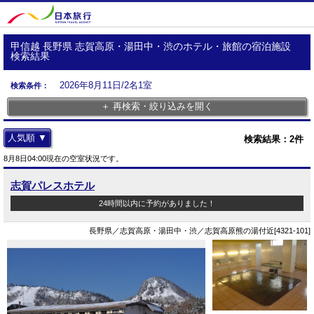
甲信越 長野県 志賀高原・湯田中・渋のホテル・旅館の宿泊施設
検索結果
2026年8月11日/2名1室
検索条件：
＋ 再検索・絞り込みを開く
人気順 ▼
検索結果：
2
件
8月8日04:00現在の空室状況です。
志賀パレスホテル
24時間以内に予約がありました！
長野県／志賀高原・湯田中・渋／志賀高原熊の湯付近[4321-101]