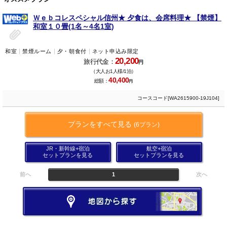
Ｗｅｂコレスペシャル信州★ 夕食は、会席料理★ 【禁煙】
和室１０畳(1名～4名1室)
和室
禁煙ルーム
夕・朝食付
ネット申込み限定
20,200
旅行代金：
円
（大人お1人様/1泊）
40,400
総額：
円
コースコード[WA2615900-19J104]
プランをすべて見る
(6プラン)
JR・新幹線+宿泊
航空+宿泊
セットプランを見る
セットプランを見る
前へ
1
次へ