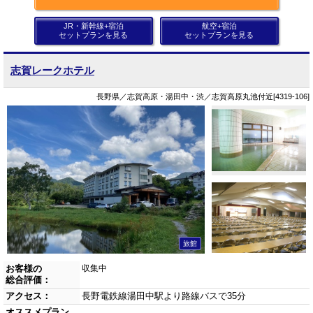
JR・新幹線+宿泊
航空+宿泊
セットプランを見る
セットプランを見る
志賀レークホテル
長野県／志賀高原・湯田中・渋／志賀高原丸池付近[4319-106]
旅館
お客様の
収集中
総合評価：
アクセス：
長野電鉄線湯田中駅より路線バスで35分
オススメプラン