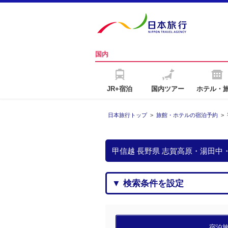
国内
JR+宿泊
国内ツアー
ホテル・
日本旅行トップ
>
旅館・ホテルの宿泊予約
>
甲信越 長野県 志賀高原・湯田
▼ 検索条件を設定
宿泊