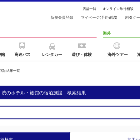
店舗一覧
オンライン旅行相談
新規会員登録
マイページ(予約確認)
割引クー
海外
旅館
高速バス
レンタカー
遊び・体験
海外ツアー
宿泊結果一覧
中・渋のホテル・旅館の宿泊施設 検索結果
施設検索
地図か