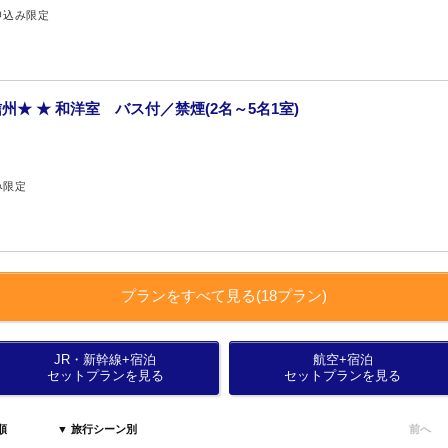
申込み限定
★ ★ 和洋室 バス付／禁煙(2名～5名1室)
み限定
プランをすべて見る(18プラン)
JR・新幹線+宿泊
航空+宿泊
セットプランを見る
セットプランを見る
順
▼ 旅行シーン別
前へ