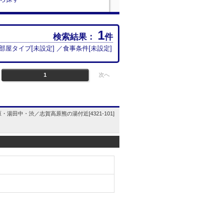
1
検索結果：
件
お部屋タイプ[
未設定
] ／食事条件[
未設定
]
1
次へ
湯田中・渋／志賀高原熊の湯付近[4321-101]