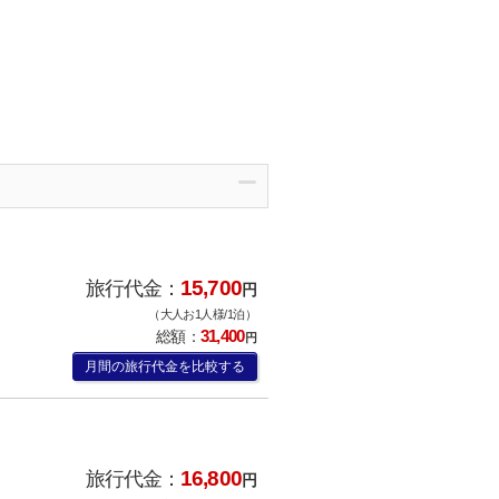
15,700
旅行代金：
円
（大人お1人様/1泊）
31,400
総額：
円
月間の旅行代金を比較する
16,800
旅行代金：
円