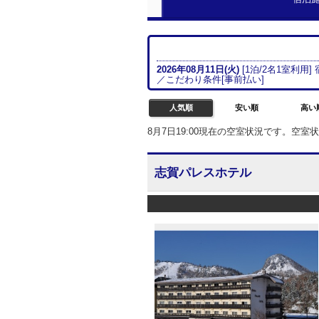
2026年08月
11日(火)
[
1
泊/
2名
1室
利用]
／こだわり条件[
事前払い
]
人気順
安い順
高い
8月7日19:00現在の空室状況です。空
志賀パレスホテル