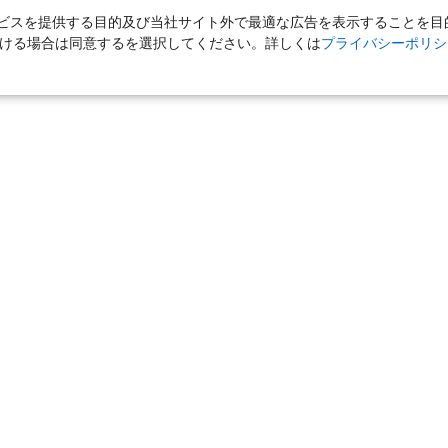
スを提供する目的及び当社サイト外で最適な広告を表示することを目的に
ただける場合は同意するを選択してください。詳しくは
プライバシーポリシ
｜
国内旅行（ツアー）
｜
ホテル・旅館（宿泊）
｜
高速バス
｜
旅行（ツアー）
｜
海外航空券
｜
海外ホテル
｜
海外航空券＋海外
女子旅「たびーら」
｜
海外挙式・ウェディング
｜
新婚旅行・ハネムー
クルーズ
｜
鉄道
｜
一人旅
｜
日帰りツアー
気の定番特集
｜
お得な国内旅行
｜
新幹線の旅
｜
一人旅特集 国内
の旅
｜
ユニバーサル・スタジオ・ジャパンへの旅
｜
国内旅行パンフ
｜
宮城県
｜
秋田県
｜
山形県
｜
福島県
関東
東京都
｜
神奈川県
｜
埼玉県
｜
千葉県
｜
茨城県
｜
栃木