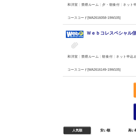
和洋室
禁煙ルーム
夕・朝食付
ネット
コースコード[WA2616058-19W105]
Ｗｅｂコレスペシャル信州
和洋室
禁煙ルーム
朝食付
ネット申込
コースコード[WA2616149-19W105]
人気順
安い順
高い