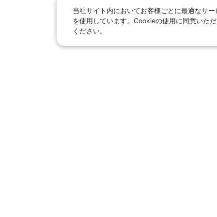
当社サイト内においてお客様ごとに最適なサービ
を使用しています。Cookieの使用に同意い
ください。
日本旅行総合トップ
｜
JR＋宿泊
海外
【国内旅行】
季節のおすすめ旅行
｜
人
東京ディズニーリゾート®へ
【旅行特集ページ】
北海道
東北
青森県
｜
岩手県