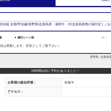
 宿泊地[
全国/
甲信越
/
長野県
/
志賀高原・湯田中・渋
/
志賀高原熊の湯付近
] ／
順
▼ 旅行シーン別
前へ
室状況は変動します。目安としてご覧下さい。
長野県／志賀高原・
24時間以内に予約がありました！
お客様の
総合評価：
収集中
アクセス：