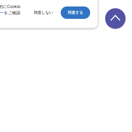
Cookie
ー
をご確認
同意しない
同意する
レンタカー
｜
遊ぷらざ（クーポン）
ホテル
ン
版
｜
家族旅行特集 国内版
レット一覧
県
｜
群馬県
｜
山梨県
北陸
富山県
｜
石川県
｜
福井県