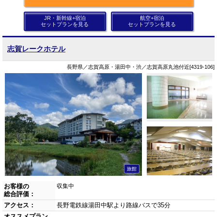
JR・新幹線+宿泊
航空+宿泊
セットプランを見る
セットプランを見る
志賀レークホテル
長野県／志賀高原・湯田中・渋／志賀高原丸池付近[4319-106]
旅館
お客様の
収集中
総合評価：
アクセス：
長野電鉄線湯田中駅より路線バスで35分
オススメプラン