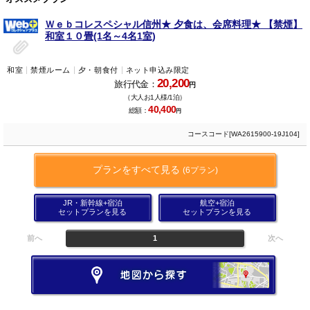
Ｗｅｂコレスペシャル信州★ 夕食は、会席料理★ 【禁煙】
和室１０畳(1名～4名1室)
和室
禁煙ルーム
夕・朝食付
ネット申込み限定
20,200
旅行代金：
円
（大人お1人様/1泊）
40,400
総額：
円
コースコード[WA2615900-19J104]
プランをすべて見る
(6プラン)
JR・新幹線+宿泊
航空+宿泊
セットプランを見る
セットプランを見る
前へ
1
次へ