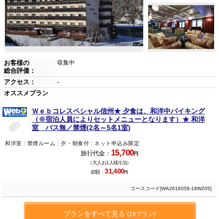
お客様の
収集中
総合評価：
アクセス：
-
オススメプラン
Ｗｅｂコレスペシャル信州★ 夕食は、和洋中バイキング
（※宿泊人員によりセットメニューとなります）★ 和洋
室 バス無／禁煙(2名～5名1室)
和洋室
禁煙ルーム
夕・朝食付
ネット申込み限定
15,700
旅行代金：
円
（大人お1人様/1泊）
31,400
総額：
円
コースコード[WA2616058-19W205]
プランをすべて見る
(18プラン)