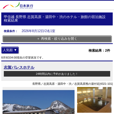
甲信越 長野県 志賀高原・湯田中・渋のホテル・旅館の宿泊施設
検索結果
2026年8月12日/2名1室
検索条件：
＋ 再検索・絞り込みを開く
人気順 ▼
検索結果：
2
件
8月9日04:00現在の空室状況です。
志賀パレスホテル
24時間以内に予約がありました！
長野県／志賀高原・湯田中・渋／志賀高原熊の湯付近[4321-101]