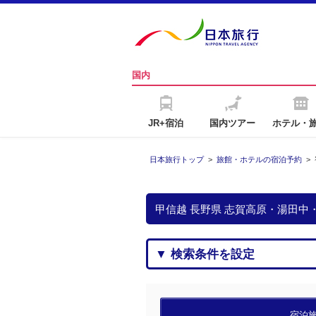
国内
JR+宿泊
国内ツアー
ホテル・
日本旅行トップ
>
旅館・ホテルの宿泊予約
>
甲信越 長野県 志賀高原・湯田
▼ 検索条件を設定
宿泊