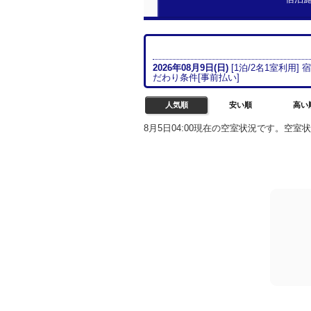
2026年08月
9日(日)
[
1
泊/
2名
1室
利用] 
だわり条件[
事前払い
]
人気順
安い順
高い
8月5日04:00現在の空室状況です。空