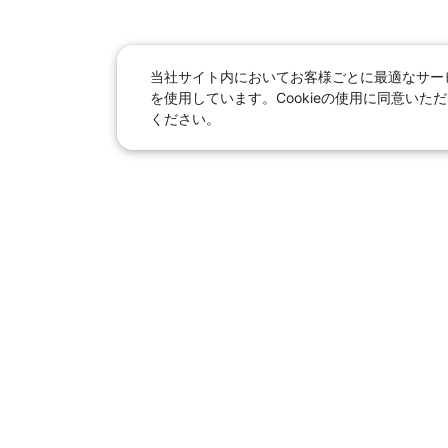
当社サイト内においてお客様ごとに最適なサービ
を使用しています。Cookieの使用に同意い
ください。
日本旅行総合トップ
｜
JR＋宿泊
海外
【国内旅行】
季節のおすすめ旅行
｜
人