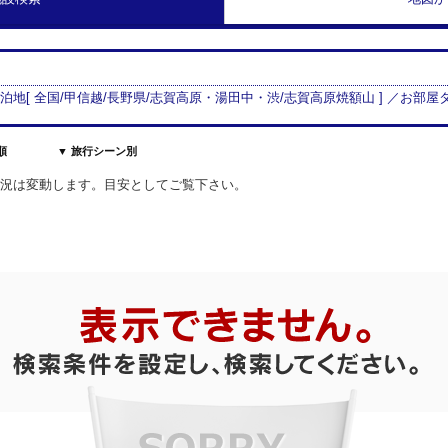
宿泊地[
全国/
甲信越
/
長野県
/
志賀高原・湯田中・渋
/
志賀高原焼額山
] ／お部屋
順
▼ 旅行シーン別
室状況は変動します。目安としてご覧下さい。