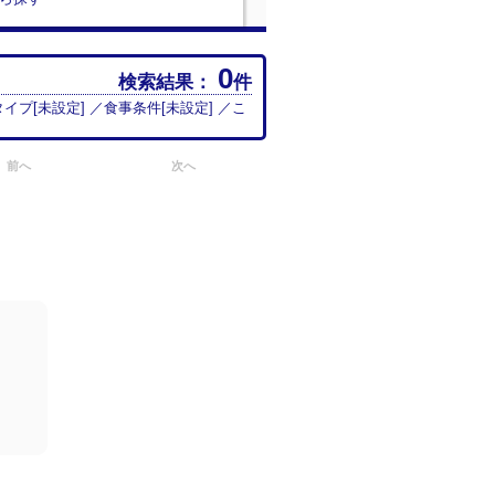
0
検索結果：
件
タイプ[
未設定
] ／食事条件[
未設定
] ／こ
前へ
次へ