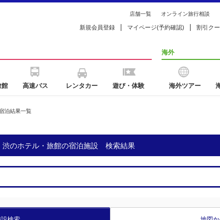
店舗一覧
オンライン旅行相談
新規会員登録
マイページ(予約確認)
割引クー
海外
旅館
高速バス
レンタカー
遊び・体験
海外ツアー
宿泊結果一覧
中・渋のホテル・旅館の宿泊施設 検索結果
施設検索
地図か