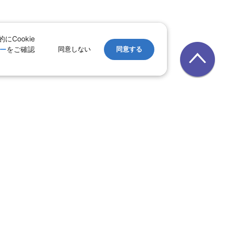
Cookie
ー
をご確認
同意しない
同意する
レンタカー
｜
遊ぷらざ（クーポン）
ホテル
ン
版
｜
家族旅行特集 国内版