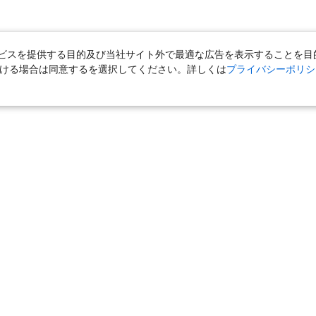
スを提供する目的及び当社サイト外で最適な広告を表示することを目的に
ただける場合は同意するを選択してください。詳しくは
プライバシーポリシ
｜
国内旅行（ツアー）
｜
ホテル・旅館（宿泊）
｜
高速バス
｜
旅行（ツアー）
｜
海外航空券
｜
海外ホテル
｜
海外航空券＋海外
女子旅「たびーら」
｜
海外挙式・ウェディング
｜
新婚旅行・ハネムー
クルーズ
｜
鉄道
｜
一人旅
｜
日帰りツアー
気の定番特集
｜
お得な国内旅行
｜
新幹線の旅
｜
一人旅特集 国内