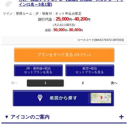
イン(1名～3名1室)
ツイン
禁煙ルーム
夕・朝食付
ネット申込み限定
25,000
40,200
旅行代金：
円～
円
（大人お1人様/1泊）
50,000
80,400
総額：
円～
円
コースコード[WA3176372-39T203]
プランをすべて見る
(24プラン)
JR・新幹線+宿泊
航空+宿泊
セットプランを見る
セットプランを見る
前へ
1
2
次へ
▼ アイコンのご案内