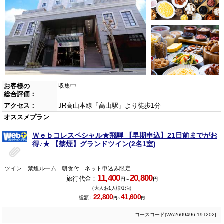
お客様の
収集中
総合評価：
アクセス：
JR高山本線「高山駅」より徒歩1分
オススメプラン
Ｗｅｂコレスペシャル★飛騨 【早期申込】21日前までがお
得♪★ 【禁煙】グランドツイン(2名1室)
ツイン
禁煙ルーム
朝食付
ネット申込み限定
11,400
20,800
旅行代金：
円～
円
（大人お1人様/1泊）
22,800
41,600
総額：
円～
円
コースコード[WA2609496-19T202]