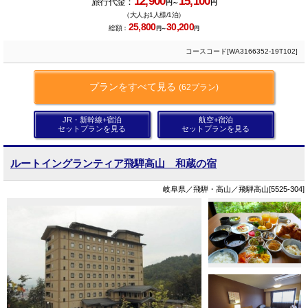
12,900
15,100
旅行代金：
円～
円
（大人お1人様/1泊）
25,800
30,200
総額：
円～
円
コースコード[WA3166352-19T102]
プランをすべて見る
(62プラン)
JR・新幹線+宿泊
航空+宿泊
セットプランを見る
セットプランを見る
ルートイングランティア飛騨高山 和蔵の宿
岐阜県／飛騨・高山／飛騨高山[5525-304]