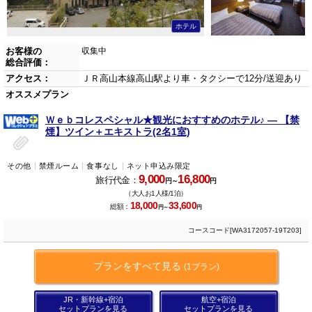
ホテル
お客様の
収集中
総合評価：
アクセス：
ＪＲ高山本線高山駅より車・タクシーで12分/送迎あり
オススメプラン
Ｗｅｂコレスペシャル★観光におすすめのホテル♪ ― 【禁
煙】ツイン＋エキストラ(2名1室)
その他
禁煙ルーム
食事なし
ネット申込み限定
9,000
16,800
旅行代金：
円～
円
（大人お1人様/1泊）
18,000
33,600
総額：
円～
円
コースコード[WA3172057-19T203]
プランをすべて見る
(1プラン)
JR・新幹線+宿泊
航空+宿泊
セットプランを見る
セットプランを見る