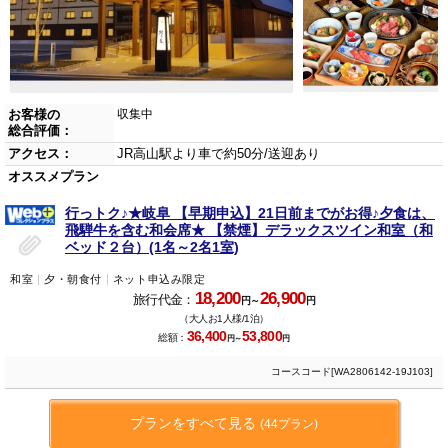
お客様の
収集中
総合評価：
アクセス：
JR高山駅より車で約50分/送迎あり
オススメプラン
行っトク♪★岐阜 【早期申込】21日前までがお得♪夕食は、
飛騨牛を含む和会席★ 【禁煙】デラックスツイン和室（和
ベッド２台）(1名～2名1室)
和室
夕・朝食付
ネット申込み限定
18,200
26,900
旅行代金：
円～
円
（大人お1人様/1泊）
36,400
53,800
総額：
円～
円
コースコード[WA2806142-19J103]
プランをすべて見る
(44プラン)