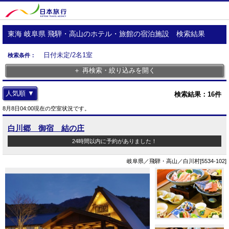
東海 岐阜県 飛騨・高山のホテル・旅館の宿泊施設 検索結果
日付未定/2名1室
検索条件：
＋ 再検索・絞り込みを開く
人気順 ▼
検索結果：
16
件
8月8日04:00現在の空室状況です。
白川郷 御宿 結の庄
24時間以内に予約がありました！
岐阜県／飛騨・高山／白川村[5534-102]