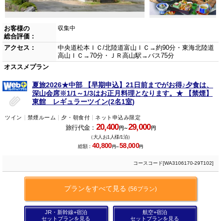
お客様の
収集中
総合評価：
アクセス：
中央道松本ＩＣ/北陸道富山ＩＣ→約90分・東海北陸道
高山ＩＣ→70分・ＪＲ高山駅→バス75分
オススメプラン
夏旅2026★中部 【早期申込】21日前までがお得♪夕食は、
深山会席※1/1～1/3はお正月料理となります。★ 【禁煙】
東館 レギュラーツイン(2名1室)
ツイン
禁煙ルーム
夕・朝食付
ネット申込み限定
20,400
29,000
旅行代金：
円～
円
（大人お1人様/1泊）
40,800
58,000
総額：
円～
円
コースコード[WA3106170-29T102]
プランをすべて見る
(56プラン)
JR・新幹線+宿泊
航空+宿泊
セットプランを見る
セットプランを見る