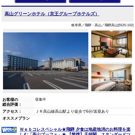
高山グリーンホテル（京王グループホテルズ）
岐阜県／飛騨・高山／飛騨高山[5525-102]
お客様の
収集中
総合評価：
アクセス：
ＪＲ高山線高山駅より徒歩で6分/送迎あり
オススメプラン
Ｗｅｂコレスペシャル★飛騨 夕食は地産地消のお料理を楽
しむ「高山ブッフェ」★ 【禁煙】天領閣 スタンダードツ