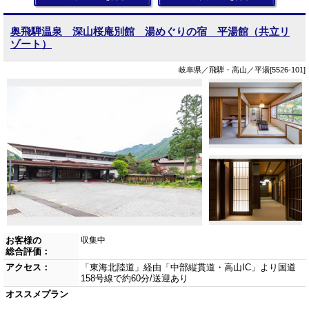
奥飛騨温泉 深山桜庵別館 湯めぐりの宿 平湯館（共立リ
ゾート）
岐阜県／飛騨・高山／平湯[5526-101]
お客様の
収集中
総合評価：
アクセス：
「東海北陸道」経由「中部縦貫道・高山IC」より国道
158号線で約60分/送迎あり
オススメプラン