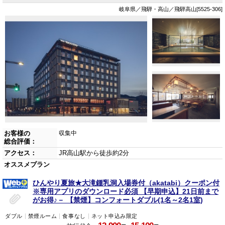
岐阜県／飛騨・高山／飛騨高山[5525-306]
お客様の
収集中
総合評価：
アクセス：
JR高山駅から徒歩約2分
オススメプラン
ひんやり夏旅★大滝鍾乳洞入場券付（akatabi）クーポン付
※専用アプリのダウンロード必須 【早期申込】21日前まで
がお得♪－ 【禁煙】コンフォートダブル(1名～2名1室)
ダブル
禁煙ルーム
食事なし
ネット申込み限定