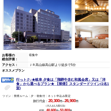
お客様の
収集中
総合評価：
アクセス：
ＪＲ高山線高山駅より徒歩で5分
オススメプラン
行っトク♪★岐阜 夕食は「飛騨牛含む和風会席」又は「洋
食」から選べるプラン★ 【禁煙】スタンダードツイン(2名1
室)
ツイン
禁煙ルーム
夕・朝食付
ネット申込み限定
20,300
26,900
旅行代金：
円～
円
（大人お1人様/1泊）
40,600
53,800
総額：
円～
円