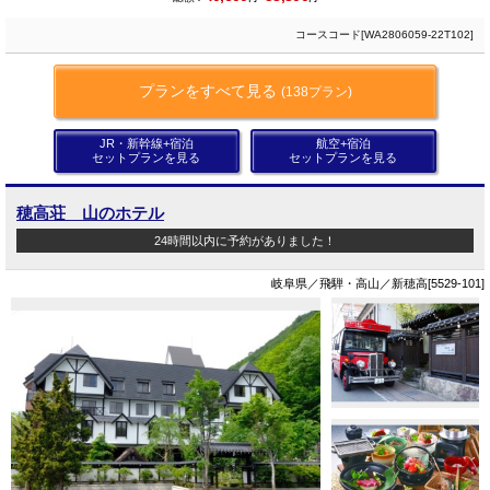
コースコード[WA2806059-22T102]
プランをすべて見る
(138プラン)
JR・新幹線+宿泊
航空+宿泊
セットプランを見る
セットプランを見る
穂高荘 山のホテル
24時間以内に予約がありました！
岐阜県／飛騨・高山／新穂高[5529-101]