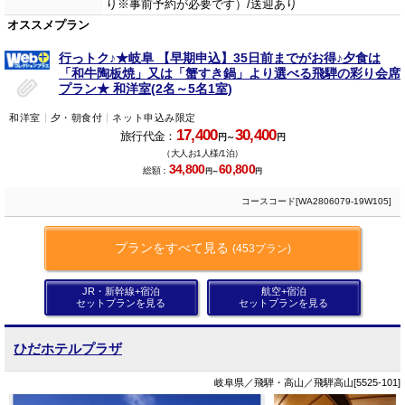
り※事前予約が必要です）/送迎あり
オススメプラン
行っトク♪★岐阜 【早期申込】35日前までがお得♪夕食は
「和牛陶板焼」又は「蟹すき鍋」より選べる飛騨の彩り会席
プラン★ 和洋室(2名～5名1室)
和洋室
夕・朝食付
ネット申込み限定
17,400
30,400
旅行代金：
円～
円
（大人お1人様/1泊）
34,800
60,800
総額：
円～
円
コースコード[WA2806079-19W105]
プランをすべて見る
(453プラン)
JR・新幹線+宿泊
航空+宿泊
セットプランを見る
セットプランを見る
ひだホテルプラザ
岐阜県／飛騨・高山／飛騨高山[5525-101]