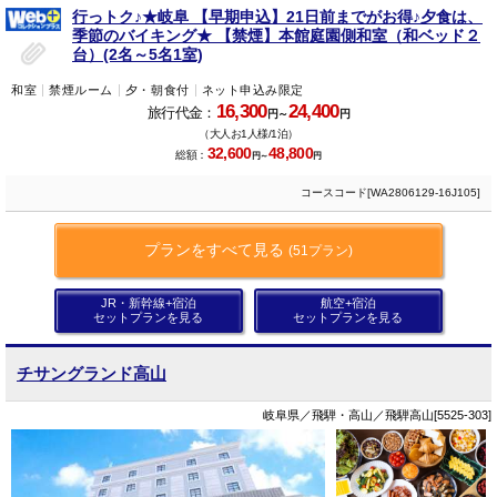
行っトク♪★岐阜 【早期申込】21日前までがお得♪夕食は、
季節のバイキング★ 【禁煙】本館庭園側和室（和ベッド２
台）(2名～5名1室)
和室
禁煙ルーム
夕・朝食付
ネット申込み限定
16,300
24,400
旅行代金：
円～
円
（大人お1人様/1泊）
32,600
48,800
総額：
円～
円
コースコード[WA2806129-16J105]
プランをすべて見る
(51プラン)
JR・新幹線+宿泊
航空+宿泊
セットプランを見る
セットプランを見る
チサングランド高山
岐阜県／飛騨・高山／飛騨高山[5525-303]