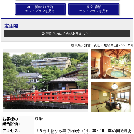
JR・新幹線+宿泊
航空+宿泊
セットプランを見る
セットプランを見る
宝生閣
24時間以内に予約がありました！
岐阜県／飛騨・高山／飛騨高山[5525-123]
お客様の
収集中
総合評価：
アクセス：
ＪＲ高山駅から車で約5分（14：00～18：00の間送迎あ