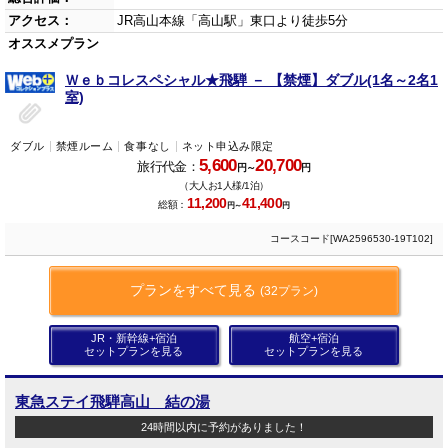
アクセス：
JR高山本線「高山駅」東口より徒歩5分
オススメプラン
Ｗｅｂコレスペシャル★飛騨 － 【禁煙】ダブル(1名～2名1
室)
ダブル
禁煙ルーム
食事なし
ネット申込み限定
5,600
20,700
旅行代金：
円～
円
（大人お1人様/1泊）
11,200
41,400
総額：
円～
円
コースコード[WA2596530-19T102]
プランをすべて見る
(32プラン)
JR・新幹線+宿泊
航空+宿泊
セットプランを見る
セットプランを見る
東急ステイ飛騨高山 結の湯
24時間以内に予約がありました！