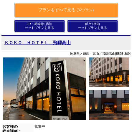
プランをすべて見る
(32プラン)
JR・新幹線+宿泊
航空+宿泊
セットプランを見る
セットプランを見る
ＫＯＫＯ ＨＯＴＥＬ 飛騨高山
岐阜県／飛騨・高山／飛騨高山[5525-309]
お客様の
収集中
総合評価：