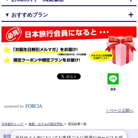
▼ おすすめプラン
↑ ページ上部へ
日本旅行トップ
>
旅館・ホテルの宿泊予約
>
宿泊結果一覧
会社情報
プライバシーポリシー
当社サイト内においてお客様ごとに最適なサービスを提