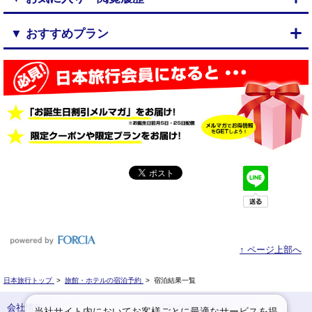
▼ おすすめプラン
↑ ページ上部へ
日本旅行トップ
>
旅館・ホテルの宿泊予約
>
宿泊結果一覧
会社情報
プライバシーポリシー
当社サイト内においてお客様ごとに最適なサービスを提